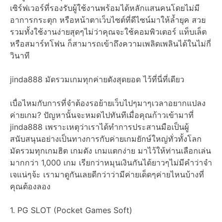
เซิร์ฟเวอร์ที่รองรับผู้ใช้งานพร้อมได้หลักแสนคนโดยไม่มี
อาการกระตุก หรือหน้าตาเว็บไซต์ที่ดีไซน์มาให้ล้ำยุค สวย
รวมทั้งใช้งานง่ายสุดๆไม่ว่าคุณจะใช้คอมพิวเตอร์ แท็บเล็ต
หรือสมาร์ทโฟน ก็สามารถเข้าถึงความเพลิดเพลินได้ในไม่กี่
วินาที
jinda888 มัดรวมเกมทุกค่ายดังสุดยอด ไว้ที่นี่ที่เดียว
เบื่อไหมกับการที่จำต้องรอย้ายเว็บไปๆมาๆเวลาอยากแปลง
ค่ายเกม? ปัญหานั้นจะหมดไปทันทีเมื่อคุณก้าวเข้ามาที่
jinda888 เพราะเหตุว่าเราได้ทำการประสานมือเป็นผู้
สนับสนุนอย่างเป็นทางการกับค่ายเกมยักษ์ใหญ่ทั่วทั้งโลก
มัดรวมทุกเกมฮิต เกมดัง เกมแตกง่าย มาไว้ให้ท่านเลือกเล่น
มากกว่า 1,000 เกม เรียกว่าหมุนเงินกันได้ยาวๆไม่มีคำว่าจำ
เจแน่ๆจ้ะ เรามาดูกันเลยดีกว่าว่ามีค่ายเด็ดๆค่ายไหนบ้างที่
คุณต้องลอง
1. PG SLOT (Pocket Games Soft)