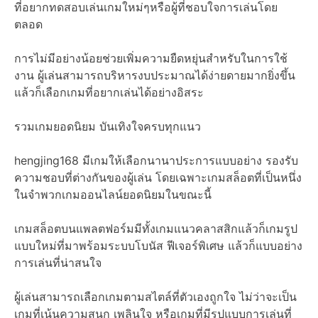
ที่อยากทดสอบเล่นเกมใหม่ๆหรือผู้ที่ชอบใจการเล่นโดย
ตลอด
การไม่มีอย่างน้อยช่วยเพิ่มความยืดหยุ่นสำหรับในการใช้
งาน ผู้เล่นสามารถบริหารงบประมาณได้ง่ายดายมากยิ่งขึ้น
แล้วก็เลือกเกมที่อยากเล่นได้อย่างอิสระ
รวมเกมยอดนิยม บันเทิงใจครบทุกแนว
hengjing168 มีเกมให้เลือกนานาประการแบบอย่าง รองรับ
ความชอบที่ต่างกันของผู้เล่น โดยเฉพาะเกมสล็อตที่เป็นหนึ่ง
ในจำพวกเกมออนไลน์ยอดนิยมในขณะนี้
เกมสล็อตบนแพลตฟอร์มมีทั้งเกมแนวคลาสสิกแล้วก็เกมรูป
แบบใหม่ที่มาพร้อมระบบโบนัส ฟีเจอร์พิเศษ แล้วก็แบบอย่าง
การเล่นที่น่าสนใจ
ผู้เล่นสามารถเลือกเกมตามสไตล์ที่ตัวเองถูกใจ ไม่ว่าจะเป็น
เกมที่เน้นความสนุก เพลินใจ หรือเกมที่มีรูปแบบการเล่นที่