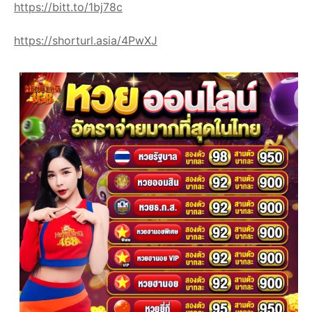
https://bitt.to/1bj78c
https://shorturl.asia/4PwXJ