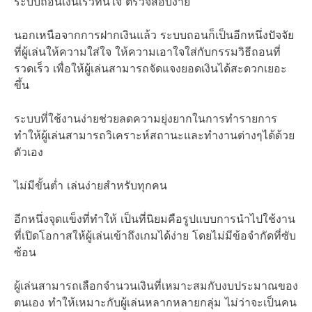
ระบบถอนเงินเร็วทันใจ ตรวจสอบง่าย
นอกเหนือจากการฝากเงินแล้ว ระบบถอนก็เป็นอีกหนึ่งปัจจัย
ที่ผู้เล่นให้ความใส่ใจ ให้ความเอาใจใส่กับกรรมวิธีถอนที่
รวดเร็ว เพื่อให้ผู้เล่นสามารถจัดแจงยอดเงินได้สะดวกเยอะ
ขึ้น
ระบบที่ใช้งานง่ายช่วยลดความยุ่งยากในการทำรายการ
ทำให้ผู้เล่นสามารถวิเคราะห์สถานะและทำงานต่างๆได้ด้วย
ตัวเอง
ไม่มีขั้นต่ำ เล่นง่ายสำหรับทุกคน
อีกหนึ่งจุดแข็งที่ทำให้ เป็นที่นิยมคือรูปแบบการนำไปใช้งาน
ที่เปิดโอกาสให้ผู้เล่นเข้าถึงเกมได้ง่าย โดยไม่มีข้อจำกัดที่ซับ
ซ้อน
ผู้เล่นสามารถเลือกจำนวนเงินที่เหมาะสมกับงบประมาณของ
ตนเอง ทำให้เหมาะกับผู้เล่นหลากหลายกลุ่ม ไม่ว่าจะเป็นคน