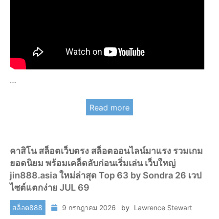
…
Read more
คาสิโน สล็อตเว็บตรง สล็อตออนไลน์มาแรง รวมเกม
ยอดนิยม พร้อมเคล็ดลับก่อนเริ่มเล่น เว็บใหญ่
jin888.asia ใหม่ล่าสุด Top 63 by Sondra 26 เวป
ไซต์แตกง่าย JUL 69
สล็อต888
9 กรกฎาคม 2026
by
Lawrence Stewart