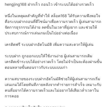
hengjing168 ฝากเร็ว ถอนไว เข้าระบบได้อย่างรวดเร็ว
หนึ่งในเหตุผลสำคัญที่ทำให้ สล็อต168 ได้รับความพึงพอใจ
คือระบบฝากถอนที่ดีไซน์มาเพื่อความรวดเร็ว ผู้เล่นสามารถ
จัดการธุรกรรมได้ง่าย ลดขั้นในเวลาที่ยุ่งยาก และช่วยให้
ประสบการณ์การเล่นเกมเป็นไปอย่างต่อเนื่อง
เครดิตฟรี ระบบฝากอัตโนมัติ เพิ่มความสะดวกให้ผู้เล่น
ระบบฝาก ถูกออกแบบให้ใช้งานง่าย ผู้เล่นสามารถเติม
เครดิตเข้าระบบได้อย่างรวดเร็ว โดยไม่จำเป็นจะต้องผ่านขั้น
ตอนหลายขั้นตอนราวกับระบบแบบเก่า
ความสบายของระบบฝากอัตโนมัติช่วยให้ผู้เล่นสามารถเริ่ม
เล่นเกมได้โดยทันทีภายหลังจากทำรายการสำเร็จ เหมาะกับ
คนที่อยากได้ความรวดเร็วและไม่อยากได้เสียเวล่ำเวลาใน
การคอย