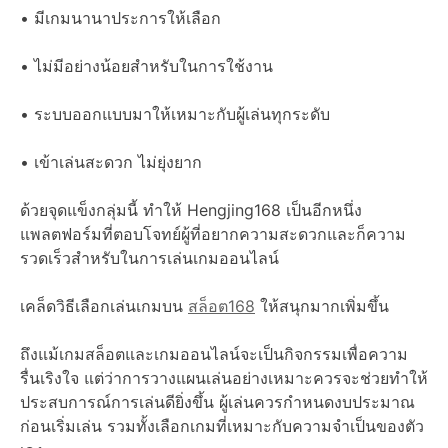
• มีเกมนานาประการให้เลือก
• ไม่มีอย่างน้อยสำหรับในการใช้งาน
• ระบบออกแบบมาให้เหมาะกับผู้เล่นทุกระดับ
• เข้าเล่นสะดวก ไม่ยุ่งยาก
ด้วยจุดแข็งกลุ่มนี้ ทำให้ Hengjing168 เป็นอีกหนึ่ง
แพลตฟอร์มที่ตอบโจทย์ผู้ที่อยากความสะดวกและก็ความ
รวดเร็วสำหรับในการเล่นเกมออนไลน์
เคล็ดวิธีเลือกเล่นเกมบน
สล็อต168
ให้สนุกมากเพิ่มขึ้น
ถึงแม้เกมสล็อตและเกมออนไลน์จะเป็นกิจกรรมเพื่อความ
รื่นเริงใจ แต่ว่าการวางแผนเล่นอย่างเหมาะควรจะช่วยทำให้
ประสบการณ์การเล่นดียิ่งขึ้น ผู้เล่นควรกำหนดงบประมาณ
ก่อนเริ่มเล่น รวมทั้งเลือกเกมที่เหมาะกับความจำเป็นของตัว