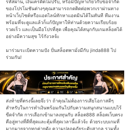
รหัสผ่าน, เงินเครดิตไม่ปรับ, หรือมีปัญหาเกี่ยวกับข้อจำกัด
ของโปรโมชันต่างๆคุณสามารถกดติดต่อพวกเราผ่านทาง
หน้าเว็บไซต์หรือแอดไลน์ทักหาแอดมินได้ในทันที ทีมงาน
พร้อมที่จะดูแลแล้วก็แก้ปัญหาให้ท่านด้วยความเรียบร้อย
รวดเร็ว และเป็นมือโปรที่สุด เพื่อคุณได้สนุกกับเกมสล็อตได้
อย่างมีความสุข ไร้กังวลจ้ะ
มาร่วมระเบิดความปัง ปั่นสล็อตพามั่งมีกับ jinda888 ไป
ร่วมกัน!
ส่งท้ายที่ตรงนี้เลยจ๊ะว่า ถ้าคุณไม่ต้องการเสียโอกาสดีๆ
สำหรับในการทำเงินพร้อมกันไปกับความสนุกสนานแบบไร้
ขีดจำกัด การเลือกเข้ามาลงทุนกับ สล็อต888 สล็อตเว็บตรง
คือลู่ทางที่ดีที่สุดและคุ้มที่สุดเวลานี้แล้วจ้ะ ด้วยระบบเกมที่
มากมายจากทุกค่ายดัง ความปลอดภัยระดับสากล รวมทั้ง