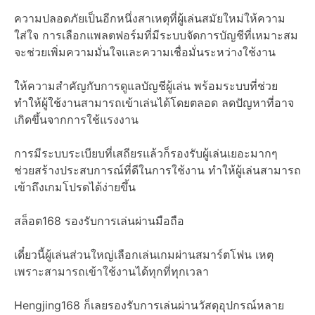
ความปลอดภัยเป็นอีกหนึ่งสาเหตุที่ผู้เล่นสมัยใหม่ให้ความ
ใส่ใจ การเลือกแพลตฟอร์มที่มีระบบจัดการบัญชีที่เหมาะสม
จะช่วยเพิ่มความมั่นใจและความเชื่อมั่นระหว่างใช้งาน
ให้ความสำคัญกับการดูแลบัญชีผู้เล่น พร้อมระบบที่ช่วย
ทำให้ผู้ใช้งานสามารถเข้าเล่นได้โดยตลอด ลดปัญหาที่อาจ
เกิดขึ้นจากการใช้แรงงาน
การมีระบบระเบียบที่เสถียรแล้วก็รองรับผู้เล่นเยอะมากๆ
ช่วยสร้างประสบการณ์ที่ดีในการใช้งาน ทำให้ผู้เล่นสามารถ
เข้าถึงเกมโปรดได้ง่ายขึ้น
สล็อต168 รองรับการเล่นผ่านมือถือ
เดี๋ยวนี้ผู้เล่นส่วนใหญ่เลือกเล่นเกมผ่านสมาร์ตโฟน เหตุ
เพราะสามารถเข้าใช้งานได้ทุกที่ทุกเวลา
Hengjing168 ก็เลยรองรับการเล่นผ่านวัสดุอุปกรณ์หลาย