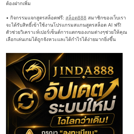
ต้องฝากเพิ่ม
• กิจกรรมแจกสูตรสล็อตฟรี:
สล็อต888
สมาชิกของเว็บเรา
จะได้รับสิทธิ์เข้าใช้งานโปรแกรมสแกนสูตรสล็อต AI ฟรี!
ตัวช่วยวิเคราะห์เปอร์เซ็นต์การแตกของเกมต่างๆช่วยให้คุณ
เลือกเล่นเกมได้ถูกจังหวะและได้กำไรได้ง่ายมากยิ่งขึ้น