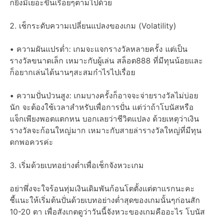
ก็ยิ่งมีเยอะขึ้นเรื่อยๆตามไปด้วย
2. เช็กระดับความเปลี่ยนแปลงของเกม (Volatility)
• ความผันแปรต่ำ: เกมจะแจกรางวัลหลายครั้ง แต่เป็น
รางวัลขนาดเล็ก เหมาะกับผู้เล่น สล็อต888 ที่มีทุนน้อยและ
ก็อยากเล่นได้นานๆสะสมกำไรไปเรื่อย
• ความปั่นป่วนสูง: เกมบางครั้งก็อาจจะจ่ายรางวัลไม่บ่อย
นัก จะต้องใช้เวลาสำหรับเพื่อการปั่น แต่ว่าถ้าโบนัสหรือ
แจ็กเพียงพอตแตกหน บอกเลยว่าชีวิตแปลง ด้วยเหตุว่าเงิน
รางวัลจะก้อนใหญ่มาก เหมาะกับสายล่ารางวัลใหญ่ที่มีทุน
ดกพอควรค่ะ
3. เริ่มด้วยเบทอย่างต่ำเพื่อเช็กจังหวะเกม
อย่าพึ่งจะใจร้อนทุ่มเงินเดิมพันก้อนโตตั้งแต่ตาแรกนะคะ
ชี้แนะให้เริ่มต้นปั่นด้วยเบทอย่างต่ำสุดของเกมนั้นๆก่อนสัก
10-20 ตา เพื่อสังเกตดูว่าวันนี้จังหวะของเกมคืออะไร โบนัส