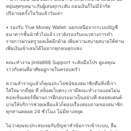
หยุ่นสุดๆเหมาะกับผู้เล่นทุกระดับ ถอนเงินก็ไม่มีจำกัด
ปริมาณครั้งในวันแล้ววันเล่า
• รองรับ True Money Wallet: นอกเหนือจากระบบบัญชี
ธนาคารชั้นนำทั่วไปแล้ว เรายังรองรับแนวทางการทำ
รายการผ่านทรูวอลเล็ตอีกด้วย เพิ่มความสบายสบายให้ท่าน
เพิ่มเงินเข้าเล่นได้ไม่ยากทุกหนทุกแห่ง
คณะทำงาน jinda888 Support ระดับมือโปร ดูแลคุณ
ราวกับคนที่อาศัยอยู่ภายในครอบครัว
ความสำราญแล้วก็คุณประโยชน์ของสมาชิกคือสิ่งที่เรา
ใส่ใจมากที่สุด ที่ สล็อตเว็บตรง เรามีคณะทำงานแอดไม่น
คอลเซ็นเตอร์ที่ผ่านการฝึกอบรมมาเป็นอย่างดี คอยสแตนด์
บายให้บริการช่วยเหลือแล้วก็ตอบเรื่องสอบถามของสมาชิก
ทุกท่านตลอด 24 ชั่วโมง ไม่มีทางหยุด
ไม่ว่าคุณจะประสบเจอกับปัญหาหัวข้อการเข้าระบบ, ลืม