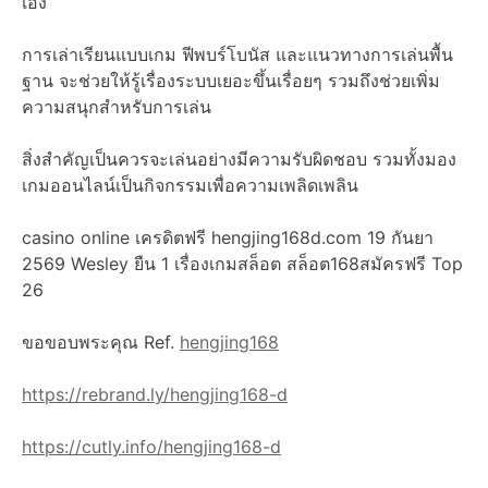
เอง
การเล่าเรียนแบบเกม ฟีพบร์โบนัส และแนวทางการเล่นพื้น
ฐาน จะช่วยให้รู้เรื่องระบบเยอะขึ้นเรื่อยๆ รวมถึงช่วยเพิ่ม
ความสนุกสำหรับการเล่น
สิ่งสำคัญเป็นควรจะเล่นอย่างมีความรับผิดชอบ รวมทั้งมอง
เกมออนไลน์เป็นกิจกรรมเพื่อความเพลิดเพลิน
casino online เครดิตฟรี hengjing168d.com 19 กันยา
2569 Wesley ยืน 1 เรื่องเกมสล็อต สล็อต168สมัครฟรี Top
26
ขอขอบพระคุณ Ref.
hengjing168
https://rebrand.ly/hengjing168-d
https://cutly.info/hengjing168-d