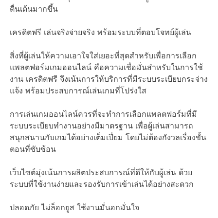
ตื่นเต้นมากขึ้น
เครดิตฟรี เล่นจริงจ่ายจริง พร้อมระบบที่ตอบโจทย์ผู้เล่น
สิ่งที่ผู้เล่นให้ความเอาใจใส่เยอะที่สุดสำหรับเพื่อการเลือก
แพลตฟอร์มเกมออนไลน์ คือความเชื่อมั่นสำหรับในการใช้
งาน เครดิตฟรี จึงเน้นการให้บริการที่มีระบบระเบียบกระจ่าง
แจ้ง พร้อมประสบการณ์เล่นเกมที่โปร่งใส
การเล่นเกมออนไลน์ควรที่จะทำการเลือกแพลตฟอร์มที่มี
ระบบระเบียบทำงานอย่างมีมาตรฐาน เพื่อผู้เล่นสามารถ
สนุกสนานกับเกมได้อย่างเต็มเปี่ยม โดยไม่ต้องกังวลเรื่องขั้น
ตอนที่ซับซ้อน
เว็บไซต์มุ่งเน้นการผลิตประสบการณ์ที่ดีให้กับผู้เล่น ด้วย
ระบบที่ใช้งานง่ายและรองรับการเข้าเล่นได้อย่างสะดวก
ปลอดภัย ไม่ล็อกยูส ใช้งานมั่นอกมั่นใจ