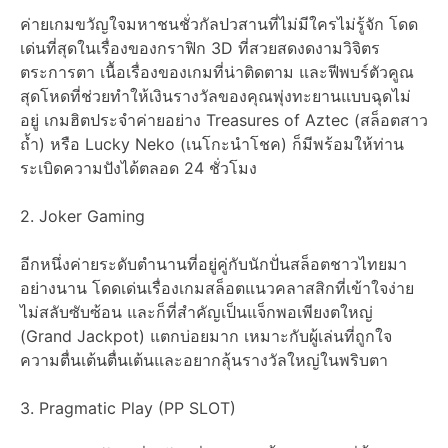
ค่ายเกมขวัญใจมหาชนชั่วกัลปวสานที่ไม่มีใครไม่รู้จัก โดด
เด่นที่สุดในเรื่องของกราฟิก 3D ที่สวยสดงดงามวิจิตร
ตระการตา เนื้อเรื่องของเกมที่น่าติดตาม และฟีพบร์ตัวคูณ
สุดโหดที่ช่วยทำให้เงินรางวัลของคุณพุ่งทะยานแบบฉุดไม่
อยู่ เกมฮิตประจำค่ายอย่าง Treasures of Aztec (สล็อตสาว
ถ้ำ) หรือ Lucky Neko (เนโกะนำโชค) ก็มีพร้อมให้ท่าน
ระเบิดความปังได้ตลอด 24 ชั่วโมง
2. Joker Gaming
อีกหนึ่งค่ายระดับตำนานที่อยู่คู่กับนักปั่นสล็อตชาวไทยมา
อย่างนาน โดดเด่นเรื่องเกมสล็อตแนวคลาสสิกที่เข้าใจง่าย
ไม่สลับซับซ้อน และก็ที่สำคัญเป็นแจ็กพอเพียงตใหญ่
(Grand Jackpot) แตกบ่อยมาก เหมาะกับผู้เล่นที่ถูกใจ
ความตื่นเต้นตื่นเต้นและอยากลุ้นรางวัลใหญ่ในพริบตา
3. Pragmatic Play (PP SLOT)