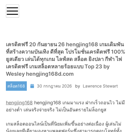
เครดิตฟรี 20 กันยายน 26 hengjing168 เกมเดิมพัน
ที่สร้างความบันเทิง ดีที่สุด โปรโมชั่นเครดิตฟรี 100%
ยูสเดียว เล่นได้ทุกเกม ไลฟ์สด สล็อต ยิงปลา กีฬา ไพ่
เครดิตฟรี เกมสล็อตหลายร้อยแบบ Top 23 by
Wesley hengjing168d.com
สล็อต168
30 กรกฎาคม 2026
by
Lawrence Stewart
hengjing168
hengjing168 เกมมาแรง ฝากเร็วถอนไว ไม่มี
อย่างต่ำ เล่นจริงจ่ายจริง ไม่เป็นอันตรายไม่ล็อกยูส
เกมสล็อตออนไลน์เป็นที่นิยมเพิ่มขึ้นอย่างต่อเนื่อง ผู้เล่นไม่
น้อยเลยทีเดียวมองหาแพลตฟอร์มซึ่งสามารถตอบโจทย์ทั้ง