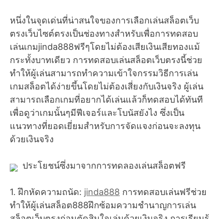
หนึ่งในจุดเด่นที่น่าสนใจของการเลือกเล่นสล็อตเว็บ
ตรงเว็บไซต์ตรงเป็นช่องทางสำหรับเพื่อการทดสอบ
เล่นเกมjinda888ฟรีๆโดยไม่ต้องเสียเงินเสียทองแม้
กระทั้งบาทเดียว การทดสอบเล่นสล็อตเว็บตรงนี้ช่วย
ทำให้ผู้เล่นสามารถทำความเข้าใจกรรมวิธีการเล่น
เกมสล็อตได้ง่ายขึ้นโดยไม่ต้องเสี่ยงกับเงินจริง ผู้เล่น
สามารถเลือกเกมที่อยากได้เล่นแล้วก็ทดสอบได้ทันที
เพื่อดูว่าเกมนั้นๆมีฟีเจอร์และโบนัสยังไง ซึ่งเป็น
แนวทางที่ยอดเยี่ยมสำหรับการจัดแจงก่อนจะลงทุน
ด้วยเงินจริง
ประโยชน์ซึ่งมาจากการทดลองเล่นสล็อตฟรี
1. ฝึกหัดความถนัด:
jinda888
การทดสอบเล่นฟรีช่วย
ทำให้ผู้เล่นสล็อต888ฝึกซ้อมความชำนาญการเล่น
สล็อตเว็บตรงก่อนตัดสินใจเล่นด้วยเงินจริง การเรียนรู้