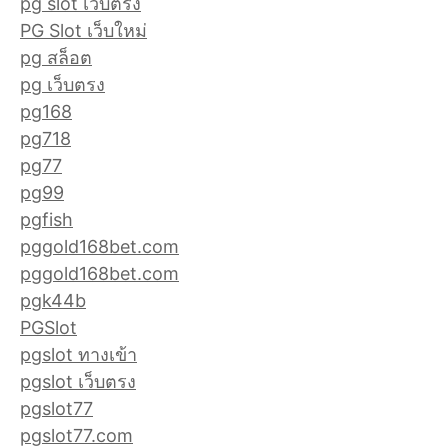
pg slot เว็บตรง
PG Slot เว็บใหม่
pg สล็อต
pg เว็บตรง
pg168
pg718
pg77
pg99
pgfish
pggold168bet.com
pggold168bet.com
pgk44b
PGSlot
pgslot ทางเข้า
pgslot เว็บตรง
pgslot77
pgslot77.com