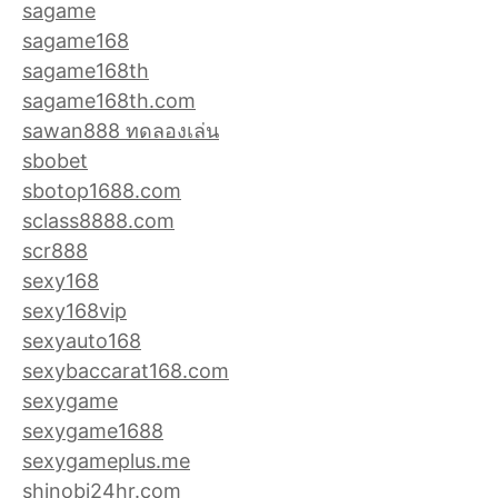
sagame
sagame168
sagame168th
sagame168th.com
sawan888 ทดลองเล่น
sbobet
sbotop1688.com
sclass8888.com
scr888
sexy168
sexy168vip
sexyauto168
sexybaccarat168.com
sexygame
sexygame1688
sexygameplus.me
shinobi24hr.com