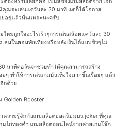
ุณจะต้องทราบเลยก็คือ โบนัสของเกมสล็อตจากโจ๊ก
้คุณจะเล่นแค่วันละ 30 นาที แต่ก็ได้โอกาส
อยอยู่แล้วนั่นแหละนะครับ
ยใหม่ถูกใจอะไรเร็วๆการเล่นสล็อตแค่วันละ 30
ล่นในตอนพักเที่ยงหรือหลังเงินได้แบบชิวๆไม่
 30 นาทีต่อวันจะช่วยทำให้คุณสามารถสร้าง
อยๆ ทำให้การเล่นเกมบันเทิงใจมากขึ้นเรื่อยๆ แล้ว
อีกด้วย
กม Golden Rooster
วามรู้จักกับเกมสล็อตยอดนิยมบน joker ที่คุณ
กมไก่ทองคำ เกมสล็อตออนไลน์จากค่ายเกมโจ๊ก