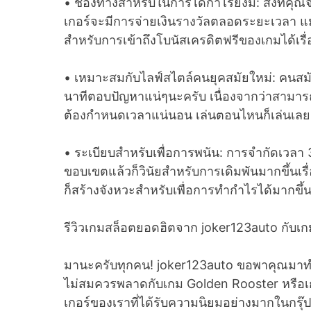
• ช่องทางสำหรับในการได้กำไรยังมี: สิ่งที่ค
เกอร์จะมีการจ่ายเงินรางวัลตลอดระยะเวลา แม
สำหรับการเข้าถึงโบนัสเครดิตฟรีของเกมได้เรื่
• เหมาะสมกับไลฟ์สไตล์คนยุคสมัยใหม่: คนสมั
นาทีตอบปัญหาแน่ๆนะครับ เนื่องจากว่าสามารถเ
ต้องกำหนดเวลาแน่นอน เล่นตอนไหนก็เล่นเลย
• ระเบียบสำหรับเพื่อการพนัน: การจำกัดเวลา
ขอบเขตแล้วก็วินัยสำหรับการเดิมพันมากขึ้นเรื่
ก็สร้างจังหวะสำหรับเพื่อการทำกำไรได้มากขึ้น
รีวิวเกมสล็อตยอดฮิตจาก joker123auto กับเ
มานะครับทุกคน! joker123auto ขอพาคุณมาทำค
ไม่สมควรพลาดกับเกม Golden Rooster หรือเ
เกอร์ของเราที่ได้รับความนิยมอย่างมากในกรุ๊ป