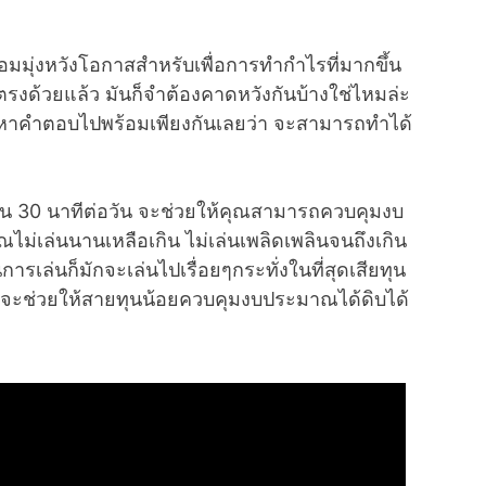
่อมมุ่งหวังโอกาสสำหรับเพื่อการทำกำไรที่มากขึ้น
็บตรงด้วยแล้ว มันก็จำต้องคาดหวังกันบ้างใช่ไหมล่ะ
มาหาคำตอบไปพร้อมเพียงกันเลยว่า จะสามารถทำได้
่น 30 นาทีต่อวัน จะช่วยให้คุณสามารถควบคุมงบ
่เล่นนานเหลือเกิน ไม่เล่นเพลิดเพลินจนถึงเกิน
การเล่นก็มักจะเล่นไปเรื่อยๆกระทั่งในที่สุดเสียทุน
ีจะช่วยให้สายทุนน้อยควบคุมงบประมาณได้ดิบได้