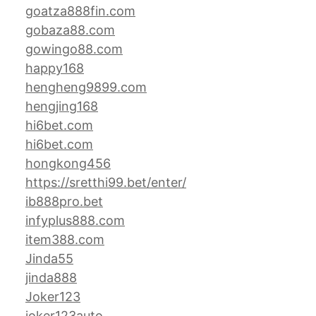
goatza888fin.com
gobaza88.com
gowingo88.com
happy168
hengheng9899.com
hengjing168
hi6bet.com
hi6bet.com
hongkong456
https://sretthi99.bet/enter/
ib888pro.bet
infyplus888.com
item388.com
Jinda55
jinda888
Joker123
joker123auto