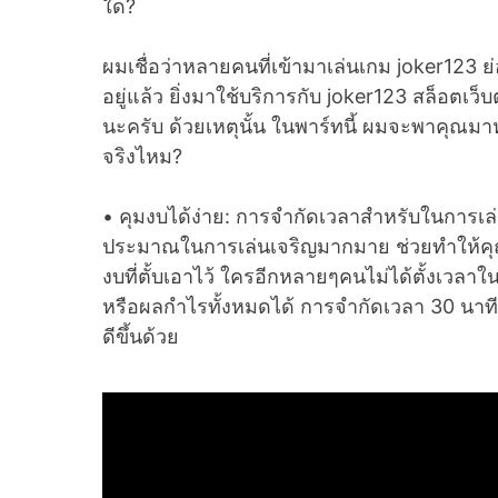
ใด?
ผมเชื่อว่าหลายคนที่เข้ามาเล่นเกม joker123 ย
อยู่แล้ว ยิ่งมาใช้บริการกับ joker123 สล็อตเว
นะครับ ด้วยเหตุนั้น ในพาร์ทนี้ ผมจะพาคุณ
จริงไหม?
• คุมงบได้ง่าย: การจำกัดเวลาสำหรับในการเล
ประมาณในการเล่นเจริญมากมาย ช่วยทำให้คุณไม
งบที่ตั้บเอาไว้ ใครอีกหลายๆคนไม่ได้ตั้งเวลาใน
หรือผลกำไรทั้งหมดได้ การจำกัดเวลา 30 นาท
ดีขึ้นด้วย