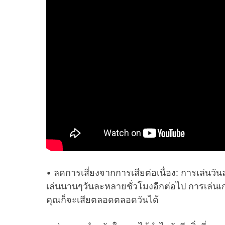
• ลดการเสี่ยงจากการเสียต่อเนื่อง: การเล่นวัน
เล่นนานๆวันละหลายชั่วโมงอีกต่อไป การเล่นเกมน
คุณก็จะเสียตลอดตลอดวันได้