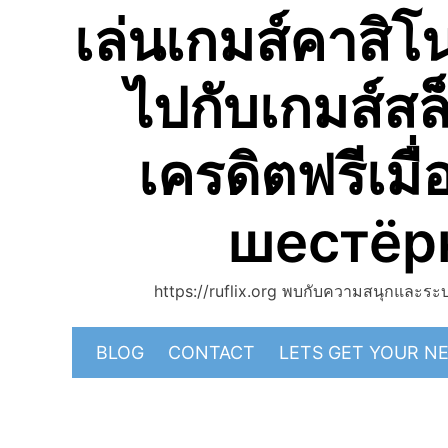
เล่นเกมส์คาสิ
Skip
to
content
ไปกับเกมส์สล็
เครดิตฟรีเม
шестёр
https://ruflix.org พบกับความสนุกและระ
BLOG
CONTACT
LETS GET YOUR NE