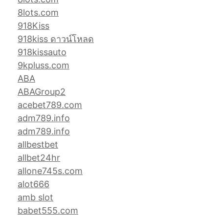
8lots.com
918Kiss
918kiss ดาวน์โหลด
918kissauto
9kpluss.com
ABA
ABAGroup2
acebet789.com
adm789.info
adm789.info
allbestbet
allbet24hr
allone745s.com
alot666
amb slot
babet555.com