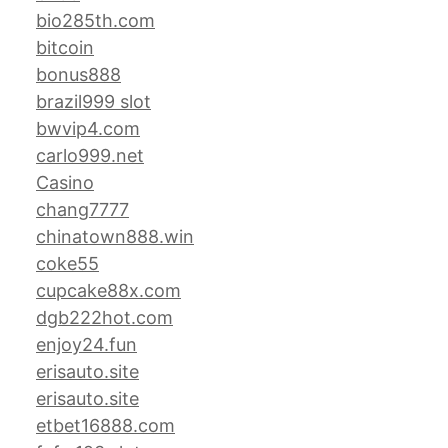
bio285th.com
bitcoin
bonus888
brazil999 slot
bwvip4.com
carlo999.net
Casino
chang7777
chinatown888.win
coke55
cupcake88x.com
dgb222hot.com
enjoy24.fun
erisauto.site
erisauto.site
etbet16888.com