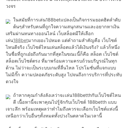
วงจร
ในสมัยที่การเล่น188betแปลงเป็นกิจกรรมยอดฮิตลำดับ
ต้นๆสำหรับคนที่ถูกใจความสนุกสนานและอยากหาเงิน
เสริมผ่านหนทางออนไลน์ เว็บสล็อตมีให้เลือก
เล่น
188bet
มากเยอะไปหมด แต่คำถามสำคัญคือ เว็บไซต์
ไหนดีจริง เว็บไซต์ไหนเล่นสล็อตแล้วได้เงินจริง? แล้วก็หนึ่ง
ในชื่อที่ถูกเอ๋ยถึงกันมากที่สุดในขณะนี้ก็คือ สล็อต เว็บไซต์
สล็อตเว็บไซต์ตรง ที่มาพร้อมความครบถ้วนบริบูรณ์ในทุก
ด้าน ไม่ว่าจะเป็นระบบเกมที่ลื่นไหล โปรโมชั่นที่แจกแบบ
ไม่มีกั๊ก ความปลอดภัยระดับสูง ไปจนถึงการบริการที่ประทับ
ดวงใจ
ถ้าหากคุณกำลังลังเลว่าจะเล่น188betthกับเว็บไซต์ไหน
ดี เนื้อหานี้จะพาคุณไปรู้จักกับเว็บไซต์ 188betth แบบ
เจาะลึก พร้อมเหตุผลว่าทำไมถึงควรจะเลือกเว็บไซต์แห่งนี้
เหนือกว่าเว็บอื่นๆทั้งหมดทั้งปวงในตลาดในเวลานี้