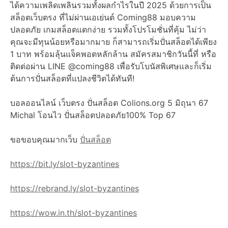
ได้ความเพลิดเพลินรวมทั้งผลกำไรในปี 2025 ด้วยการเป็น
สล็อตเว็บตรง ที่ไม่ผ่านเอเย่นต์ Coming88 มอบความ
ปลอดภัย เกมสล็อตแตกง่าย รวมทั้งโปรโมชั่นที่คุ้ม ไม่ว่า
คุณจะมีทุนน้อยหรือมากมาย ก็สามารถเริ่มปั่นสล็อตได้เพียง
1 บาท พร้อมลุ้นแจ็คพอตหลักล้าน สมัครสมาชิกวันนี้ที่ หรือ
ติดต่อผ่าน LINE @coming88 เพื่อรับโบนัสพิเศษและก็เริ่ม
ต้นการปั่นสล็อตที่แปลงชีวิตได้ทันที!
บอลออนไลน์ เว็บตรง ปั่นสล็อต Colions.org 5 มิถุนา 67
Michal โอนไว ปั่นสล็อตปลอดภัย100% Top 67
ขอขอบคุณมากเว็บ
ปั่นสล็อต
https://bit.ly/slot-byzantines
https://rebrand.ly/slot-byzantines
https://wow.in.th/slot-byzantines