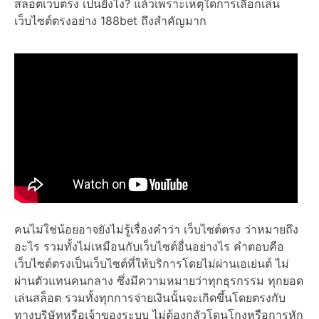
สล็อตเว็บตรง เป็นยังไง? แล้วเพราะเหตุใดการเลือกเล่น
เว็บไซต์ตรงอย่าง 188bet ถึงสำคัญมาก
คนไม่ใช่น้อยอาจยังไม่รู้เรื่องคำว่า เว็บไซต์ตรง ว่าหมายถึง
อะไร รวมทั้งไม่เหมือนกับเว็บไซต์อื่นอย่างไร คำตอบคือ
เว็บไซต์ตรงเป็นเว็บไซต์ที่ให้บริการโดยไม่ผ่านเอเย่นต์ ไม่
ผ่านตัวแทนคนกลาง ซึ่งมีความหมายว่าทุกธุรกรรม ทุกยอด
เล่นสล็อต รวมทั้งทุกการจ่ายเงินนั้นจะเกิดขึ้นโดยตรงกับ
ทางบริษัทหรือเจ้าของระบบ ไม่ต้องกลัวโดนโกงหรือการหัก