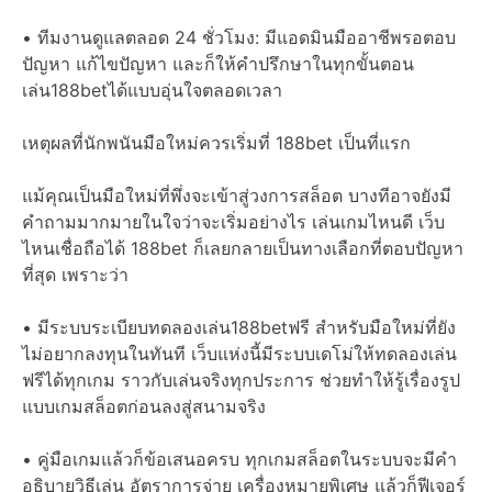
• ทีมงานดูแลตลอด 24 ชั่วโมง: มีแอดมินมืออาชีพรอตอบ
ปัญหา แก้ไขปัญหา และก็ให้คำปรึกษาในทุกขั้นตอน
เล่น188betได้แบบอุ่นใจตลอดเวลา
เหตุผลที่นักพนันมือใหม่ควรเริ่มที่ 188bet เป็นที่แรก
แม้คุณเป็นมือใหม่ที่พึ่งจะเข้าสู่วงการสล็อต บางทีอาจยังมี
คำถามมากมายในใจว่าจะเริ่มอย่างไร เล่นเกมไหนดี เว็บ
ไหนเชื่อถือได้ 188bet ก็เลยกลายเป็นทางเลือกที่ตอบปัญหา
ที่สุด เพราะว่า
• มีระบบระเบียบทดลองเล่น188betฟรี สำหรับมือใหม่ที่ยัง
ไม่อยากลงทุนในทันที เว็บแห่งนี้มีระบบเดโม่ให้ทดลองเล่น
ฟรีได้ทุกเกม ราวกับเล่นจริงทุกประการ ช่วยทำให้รู้เรื่องรูป
แบบเกมสล็อตก่อนลงสู่สนามจริง
• คู่มือเกมแล้วก็ข้อเสนอครบ ทุกเกมสล็อตในระบบจะมีคำ
อธิบายวิธีเล่น อัตราการจ่าย เครื่องหมายพิเศษ แล้วก็ฟีเจอร์