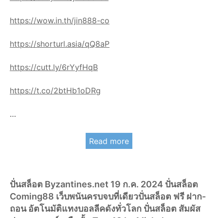
https://wow.in.th/jin888-co
https://shorturl.asia/qQ8aP
https://cutt.ly/6rYyfHqB
https://t.co/2btHb1oDRg
…
Read more
ปั่นสล็อต Byzantines.net 19 ก.ค. 2024 ปั่นสล็อต
Coming88 เว็บพนันครบจบที่เดียวปั่นสล็อต ฟรี ฝาก-
ถอน อัตโนมัติแทงบอลลีคดังทั่วโลก ปั่นสล็อต สัมผัส