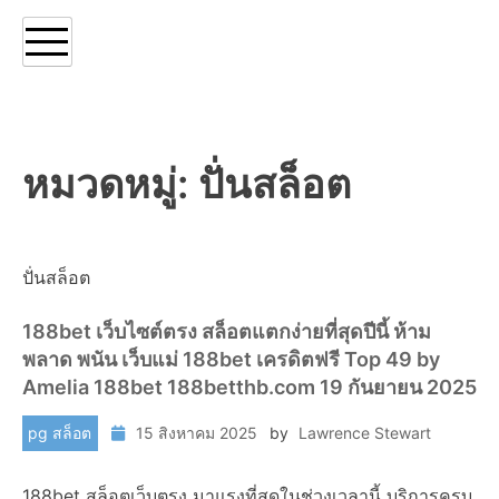
หมวดหมู่:
ปั่นสล็อต
ปั่นสล็อต
188bet เว็บไซต์ตรง สล็อตแตกง่ายที่สุดปีนี้ ห้าม
พลาด พนัน เว็บแม่ 188bet เครดิตฟรี Top 49 by
Amelia 188bet 188betthb.com 19 กันยายน 2025
pg สล็อต
15 สิงหาคม 2025
by
Lawrence Stewart
188bet สล็อตเว็บตรง มาแรงที่สุดในช่วงเวลานี้ บริการครบ