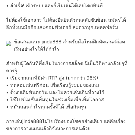
• สำเร็จ! เข้าระบบและก็เริ่มเล่นได้เลยโดยทันที
ไม่ต้องใช้เอกสาร ไม่ต้องยืนยันตัวตนสลับซับซ้อน สมัครได้
อีกทั้งบนมือถือและคอมพิวเตอร์ สะดวกทุกแพลตฟอร์ม
ข้อเสนอแนะ jinda888 สำหรับมือใหม่ฝึกหัดเล่นสล็อต
เริ่มอย่างไรให้ได้กำไร
สำหรับผู้ใดกันที่พึ่งเริ่มในวงการสล็อต นี่เป็นวิถีทางกล้วยๆที่
ควรรู้
• เริ่มจากเกมที่มีค่า RTP สูง (มากกว่า 96%)
• ทดสอบเล่นฟรีก่อน เพื่อเรียนรู้ระบบของเกม
• ตั้งงบเดิมพันต่อวัน และไม่ควรเล่นเกินที่วางไว้
• ใช้โปรโมชั่นเพิ่มทุนในช่วงเริ่มเพื่อเพิ่มโอกาส
• หมั่นถอนกำไรทุกครั้งที่ได้ เพื่อกันทุน
การเล่นjinda888ไม่ใช่เรื่องของโชคอย่างเดียว แต่คือเรื่อง
ของการวางแผนแล้วก็จังหวะการเล่นด้วย