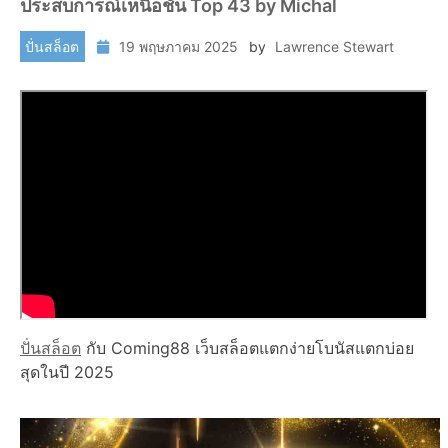
ประสบการณ์เหนือชั้น Top 43 by Michal
ปั่นสล็อต
19 พฤษภาคม 2025
by
Lawrence Stewart
ปั่นสล็อต
กับ Coming88 เว็บสล็อตแตกง่ายโบนัสแตกบ่อย
สุดในปี 2025