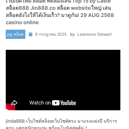
เว็บเปิดใหม่ สล็อต ทดลองเล่น Top 15 by Casie
สล็อต888 Jin888.co สล็อต websiteใหญ่ เล่น
สล็อตยังไงให้ได้เงินเร็ว? มาดูกัน! 29 AUG 2568
casino online
pg สล็อต
9 กรกฎาคม 2025
by
Lawrence Stewart
jinda888 เว็บไซต์สล็อตเว็บไซต์ตรง มาแรงแห่งปี บริการ
ครบ แตกหนักทุกเกม พร้อมโบนัสสุดคุ้ม !