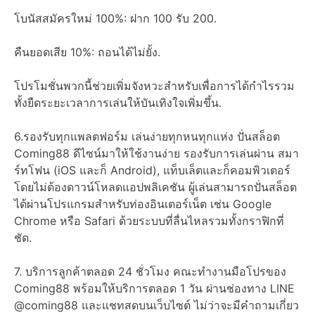
โบนัสสมัครใหม่ 100%: ฝาก 100 รับ 200.
คืนยอดเสีย 10%: ถอนได้ไม่ยั้ง.
โปรโมชั่นพวกนี้ช่วยเพิ่มจังหวะสำหรับเพื่อการได้กำไรรวม
ทั้งยืดระยะเวลาการเล่นให้บันเทิงใจเพิ่มขึ้น.
6.รองรับทุกแพลตฟอร์ม เล่นง่ายทุกหนทุกแห่ง ปั่นสล็อต
Coming88 ดีไซน์มาให้ใช้งานง่าย รองรับการเล่นผ่าน สมา
ร์ทโฟน (iOS และก็ Android), แท็บเล็ตและก็คอมพิวเตอร์
โดยไม่ต้องดาวน์โหลดแอปพลิเคชัน ผู้เล่นสามารถปั่นสล็อต
ได้ผ่านโปรแกรมสำหรับท่องอินเตอร์เน็ต เช่น Google
Chrome หรือ Safari ด้วยระบบที่ลื่นไหลรวมทั้งกราฟิกที่
ชัด.
7. บริการลูกค้าตลอด 24 ชั่วโมง คณะทำงานมือโปรของ
Coming88 พร้อมให้บริการตลอด 1 วัน ผ่านช่องทาง LINE
@coming88 และแชทสดบนเว็บไซต์ ไม่ว่าจะมีคำถามเกี่ยว