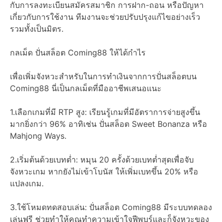
กับการลงทะเบียนสมัครสมาชิก การฝาก-ถอน หรือปัญหา
เกี่ยวกับการใช้งาน ทีมงานจะช่วยปรับปรุงแก้ไขอย่างเร็ว
รวมทั้งเป็นมิตร.
กลเม็ด ปั่นสล็อต Coming88 ให้ได้กำไร
เพื่อเพิ่มจังหวะสำหรับในการทำเงินจากการปั่นสล็อตบน
Coming88 นี่เป็นกลเม็ดที่มืออาชีพเสนอแนะ
1.เลือกเกมที่มี RTP สูง: เรียนรู้เกมที่มีอัตราการจ่ายสูงขึ้น
มากยิ่งกว่า 96% อาทิเช่น ปั่นสล็อต Sweet Bonanza หรือ
Mahjong Ways.
2.เริ่มต้นด้วยเบทต่ำ: หมุน 20 ครั้งด้วยเบทต่ำสุดเพื่อจับ
จังหวะเกม หากยังไม่เข้าโบนัส ให้เพิ่มเบทขึ้น 20% หรือ
แปลงเกม.
3.ใช้โหมดทดสอบเล่น: ปั่นสล็อต Coming88 มีระบบทดลอง
เล่นฟรี ช่วยทำให้คุณทำความเข้าใจฟีพบร์และก็จังหวะของ