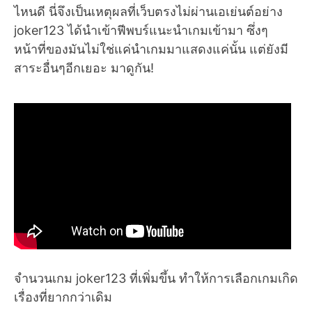
ไหนดี นี่จึงเป็นเหตุผลที่เว็บตรงไม่ผ่านเอเย่นต์อย่าง
joker123 ได้นำเข้าฟีพบร์แนะนำเกมเข้ามา ซึ่งๆ
หน้าที่ของมันไม่ใช่แค่นำเกมมาแสดงแค่นั้น แต่ยังมี
สาระอื่นๆอีกเยอะ มาดูกัน!
จำนวนเกม joker123 ที่เพิ่มขึ้น ทำให้การเลือกเกมเกิด
เรื่องที่ยากกว่าเดิม