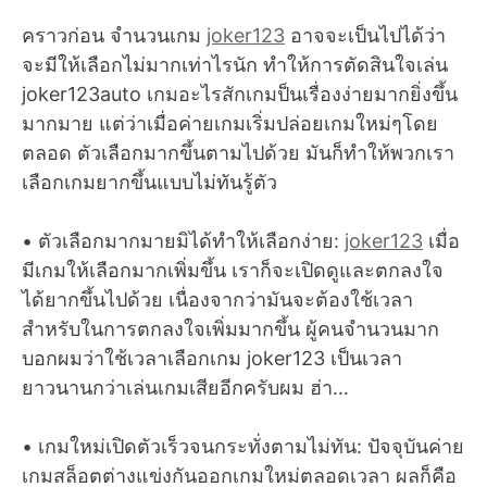
คราวก่อน จำนวนเกม
joker123
อาจจะเป็นไปได้ว่า
จะมีให้เลือกไม่มากเท่าไรนัก ทำให้การตัดสินใจเล่น
joker123auto เกมอะไรสักเกมป็นเรื่องง่ายมากยิ่งขึ้น
มากมาย แต่ว่าเมื่อค่ายเกมเริ่มปล่อยเกมใหม่ๆโดย
ตลอด ตัวเลือกมากขึ้นตามไปด้วย มันก็ทำให้พวกเรา
เลือกเกมยากขึ้นแบบไม่ทันรู้ตัว
• ตัวเลือกมากมายมิได้ทำให้เลือกง่าย:
joker123
เมื่อ
มีเกมให้เลือกมากเพิ่มขึ้น เราก็จะเปิดดูและตกลงใจ
ได้ยากขึ้นไปด้วย เนื่องจากว่ามันจะต้องใช้เวลา
สำหรับในการตกลงใจเพิ่มมากขึ้น ผู้คนจำนวนมาก
บอกผมว่าใช้เวลาเลือกเกม joker123 เป็นเวลา
ยาวนานกว่าเล่นเกมเสียอีกครับผม ฮ่า…
• เกมใหม่เปิดตัวเร็วจนกระทั่งตามไม่ทัน: ปัจจุบันค่าย
เกมสล็อตต่างแข่งกันออกเกมใหม่ตลอดเวลา ผลก็คือ