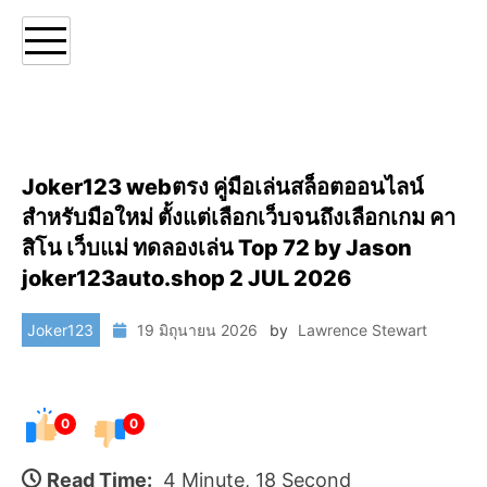
Joker123 webตรง คู่มือเล่นสล็อตออนไลน์
สำหรับมือใหม่ ตั้งแต่เลือกเว็บจนถึงเลือกเกม คา
สิโน เว็บแม่ ทดลองเล่น Top 72 by Jason
joker123auto.shop 2 JUL 2026
Joker123
19 มิถุนายน 2026
by
Lawrence Stewart
0
0
Read Time:
4 Minute, 18 Second