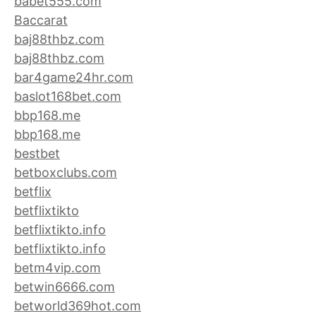
babet555.com
Baccarat
baj88thbz.com
baj88thbz.com
bar4game24hr.com
baslot168bet.com
bbp168.me
bbp168.me
bestbet
betboxclubs.com
betflix
betflixtikto
betflixtikto.info
betflixtikto.info
betm4vip.com
betwin6666.com
betworld369hot.com