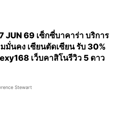
UN 69 เซ็กซี่บาคาร่า บริการ
มมั่นคง เซียนตัดเซียน รับ 30%
Sexy168 เว็บคาสิโนรีวิว 5 ดาว
rence Stewart