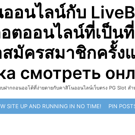
โนออนไลน์กับ Live
อตออนไลน์ที่เป็นที
ื่อสมัครสมาชิกครั้
ка смотреть онл
บบฝากถอนออโต้ที่ง่ายดายกับคาสิโนออนไลน์เว็บตรง PG Slot ส
W SITE UP AND RUNNING IN NO TIME!
PIN POST