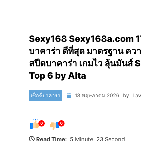
Sexy168 Sexy168a.com 17 J
บาคาร่า ดีที่สุด มาตรฐาน ควา
สปีดบาคาร่า เกมไว ลุ้นมันส์ 
Top 6 by Alta
เซ็กซี่บาคาร่า
18 พฤษภาคม 2026
by
Law
0
0
Read Time:
5 Minute, 23 Second