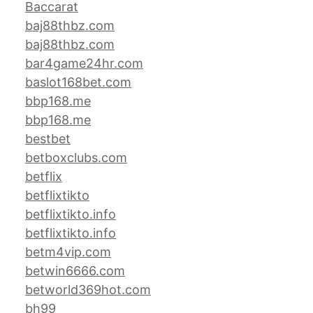
Baccarat
baj88thbz.com
baj88thbz.com
bar4game24hr.com
baslot168bet.com
bbp168.me
bbp168.me
bestbet
betboxclubs.com
betflix
betflixtikto
betflixtikto.info
betflixtikto.info
betm4vip.com
betwin6666.com
betworld369hot.com
bh99