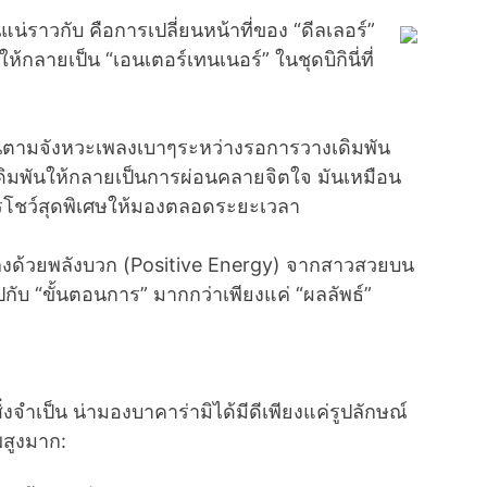
น่ราวกับ คือการเปลี่ยนหน้าที่ของ “ดีลเลอร์”
กลายเป็น “เอนเตอร์เทนเนอร์” ในชุดบิกินี่ที่
เต้นตามจังหวะเพลงเบาๆระหว่างรอการวางเดิมพัน
ดิมพันให้กลายเป็นการผ่อนคลายจิตใจ มันเหมือน
ีการโชว์สุดพิเศษให้มองตลอดระยะเวลา
ลาลงด้วยพลังบวก (Positive Energy) จากสาวสวยบน
ไปกับ “ขั้นตอนการ” มากกว่าเพียงแค่ “ผลลัพธ์”
ำเป็น น่ามองบาคาร่ามิได้มีดีเพียงแค่รูปลักษณ์
พสูงมาก: