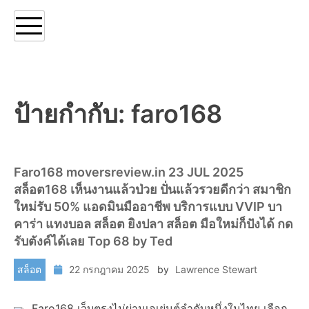
ป้ายกำกับ:
faro168
Faro168 moversreview.in 23 JUL 2025
สล็อต168 เห็นงานแล้วป่วย ปั่นแล้วรวยดีกว่า สมาชิก
ใหม่รับ 50% แอดมินมืออาชีพ บริการแบบ VVIP บา
คาร่า แทงบอล สล็อต ยิงปลา สล็อต มือใหม่ก็ปังได้ กด
รับตังค์ได้เลย Top 68 by Ted
สล็อต
22 กรกฎาคม 2025
by
Lawrence Stewart
Faro168 เว็บตรงไม่ผ่านเอเย่นต์ลำดับหนึ่งในไทย เลือก