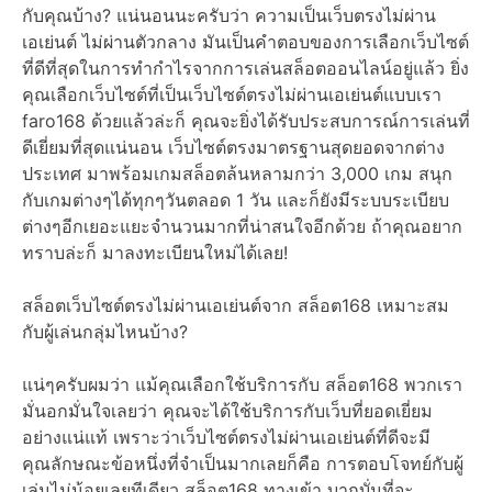
กับคุณบ้าง? แน่นอนนะครับว่า ความเป็นเว็บตรงไม่ผ่าน
เอเย่นต์ ไม่ผ่านตัวกลาง มันเป็นคำตอบของการเลือกเว็บไซต์
ที่ดีที่สุดในการทำกำไรจากการเล่นสล็อตออนไลน์อยู่แล้ว ยิ่ง
คุณเลือกเว็บไซต์ที่เป็นเว็บไซต์ตรงไม่ผ่านเอเย่นต์แบบเรา
faro168 ด้วยแล้วล่ะก็ คุณจะยิ่งได้รับประสบการณ์การเล่นที่
ดีเยี่ยมที่สุดแน่นอน เว็บไซต์ตรงมาตรฐานสุดยอดจากต่าง
ประเทศ มาพร้อมเกมสล็อตล้นหลามกว่า 3,000 เกม สนุก
กับเกมต่างๆได้ทุกๆวันตลอด 1 วัน และก็ยังมีระบบระเบียบ
ต่างๆอีกเยอะแยะจำนวนมากที่น่าสนใจอีกด้วย ถ้าคุณอยาก
ทราบล่ะก็ มาลงทะเบียนใหม่ได้เลย!
สล็อตเว็บไซต์ตรงไม่ผ่านเอเย่นต์จาก สล็อต168 เหมาะสม
กับผู้เล่นกลุ่มไหนบ้าง?
แน่ๆครับผมว่า แม้คุณเลือกใช้บริการกับ สล็อต168 พวกเรา
มั่นอกมั่นใจเลยว่า คุณจะได้ใช้บริการกับเว็บที่ยอดเยี่ยม
อย่างแน่แท้ เพราะว่าเว็บไซต์ตรงไม่ผ่านเอเย่นต์ที่ดีจะมี
คุณลักษณะข้อหนึ่งที่จำเป็นมากเลยก็คือ การตอบโจทย์กับผู้
เล่นไม่น้อยเลยทีเดียว สล็อต168 ทางเข้า บากบั่นที่จะ