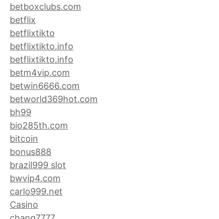
betboxclubs.com
betflix
betflixtikto
betflixtikto.info
betflixtikto.info
betm4vip.com
betwin6666.com
betworld369hot.com
bh99
bio285th.com
bitcoin
bonus888
brazil999 slot
bwvip4.com
carlo999.net
Casino
chang7777