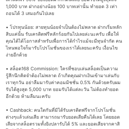
1,000 บาท ฝากอย่างน้อย 100 บาทเท่านั้น ทำยอด 3 เท่า
ถอนได้ 3 เสมอกันไปเลย
• โปรทุนน้อย: สายทุนน้อยจำเป็นต้องไม่พลาด ฝากเริ่มหลัก
สิบแค่นั้น รับเครดิตฟรีหลักร้อยกันไปเลยล่ะนะครับ เพื่อให้
คุณได้ได้โอกาสสำหรับเพื่อการได้กำไรแม้จะมีทุนจำกัด คน
ไหนพอใจก็มารับโปรโมชั่นของเราได้เลยนะครับ เงื่อนไข
ง่ายอีกด้วย
• สล็อต168 Commission: ใครที่ชอบเล่นสล็อตเป็นความ
รู้สึกนึกคิดจำต้องไม่พลาด ถ้าเกิดคุณฝากเงินเข้ามาเล่นกับ
เราทุกวัน อย่าลืมมารับค่าคอมมิชชั่น 0.5% กันด้วยครับผม
รับได้สูงสุด 5,000 บาท ยอมรับได้แต่ละวัน ไม่ต้องทำยอด
อีกด้วย ห้ามลืมนะครับ
• Cashback: คนใดกันที่มิได้รับเครดิตฟรีจากโปรโมชั่น
ต่างๆแล้วเล่นเสีย สามารถมารับยอดเสียคืนได้เลย โดยยอด
เสียจากสล็อตรวมทั้งยิงปลารับได้ 5% และยอดเสียจากคาสิ