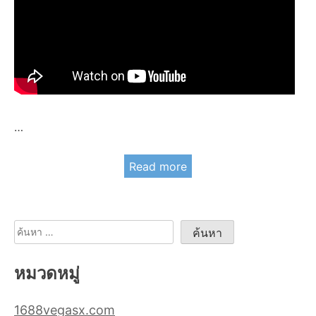
…
Read more
ค้นหา
สำหรับ:
หมวดหมู่
1688vegasx.com