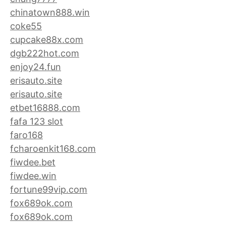
chinatown888.win
coke55
cupcake88x.com
dgb222hot.com
enjoy24.fun
erisauto.site
erisauto.site
etbet16888.com
fafa 123 slot
faro168
fcharoenkit168.com
fiwdee.bet
fiwdee.win
fortune99vip.com
fox689ok.com
fox689ok.com