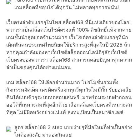
เกมสล็อตที่ชอบใจได้ทุกวัน ไม่พลาดทุกการพนัน!
เว็บตรงลำดับแรกๆในไทย สล็อต168 ที่นี่แห่งเดียวของโลก!
พวกเราเป็นสล็อตเว็บไซต์ตรงแท้ 100% ลิขสิทธิ์แท้จากค่าย
เกมชั้นนำสุดยอดจำนวนมาก เว็บไซต์ตรงลำดับแรกๆที่นัก
เดิมพันคนประเทศไทยนิยมใช้บริการสูงที่สุดในปี 2025 ถ้า
หากคุณกำลังมองหาเว็บไซต์สล็อตออนไลน์ดีๆสักเว็บไซต์
เว็บตรงของพวกเรา สล็อต168 สามารถตอบปัญหาทุกความ
จำเป็นของคุณได้อย่างแน่นอน
เกม สล็อต168 ให้เลือกจำนวนมาก โปรโมชั่นรวมทั้ง
กิจกรรมจัดเต็ม เครดิตฟรีแจกทุกวี่ทุกวันไม่มีกั๊ก รับยอดเสีย
คืนได้แบบชิวๆระบบทดสอบเล่นฟรี! มาพร้อมระบบฝากถอน
ออโต้ที่เหมาะสมที่สุดอีกด้วย เลือกสล็อตเว็บตรงที่เหมาะสม
ที่สุด ไม่มีผิดหวังอย่างแน่แท้ ลงทะเบียนเป็นสมาชิกเลย!
สูตร สล็อต168 3 step แบบง่ายๆที่มือใหม่ก็ทำเป็นอย่าง
ไม่ต้องสงสัย มาลองกันเลย!