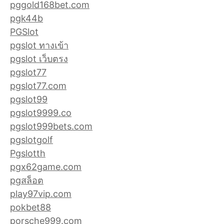
pggold168bet.com
pgk44b
PGSlot
pgslot ทางเข้า
pgslot เว็บตรง
pgslot77
pgslot77.com
pgslot99
pgslot9999.co
pgslot999bets.com
pgslotgolf
Pgslotth
pgx62game.com
pgสล็อต
play97vip.com
pokbet88
porsche999.com