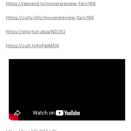
https://rebrand.ly/moversreview-faro168
https://cutly.info/moversreview-faro168
https://shorturl.asia/ND2iU
https://cutt.ly/hrPeiM5N