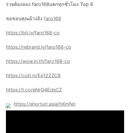
รวยต้องลอง faro168แตกทุกชั่วโมง Top 6
ขอขอบคุณอ้างอิง
faro168
https://bit.ly/faro168-co
https://rebrand.ly/faro168-co
https://wow.in.th/faro168-co
https://cutt.ly/Ee12ZZC8
https://t.co/eNrQ4EdsCZ
https://shorturl.asia/hXmNn