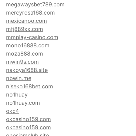
megawaysbet789.com
mercyrosa168.com
mexicanoo.com
mfj889xx.com
mmplay-casino.com
mono16888.com
moza888.com
mwin9s.com
nakoya1688.site
nbwin.me
niseko168bet.com
no1huay
no1huay.com
okc4
okcasino159.com
okcasino159.com
onesiamclub.site