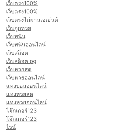
เว็บตรง100%
เว็บตรง100%
เว็บตรงไม่ผ่านเอเย่นต์
เว็บถูกหวย
เว็บพนัน
เว็บพนันออนไลน์
เว็บสล็อต
เว็บสล็อต pg
เว็บหวยสด
เว็บหวยออนไลน์
แทงบอลออนไลน์
แทงหวยสด
แทงหวยออนไลน์
โจ๊กเกอร์123
โจ๊กเกอร์123
ไวน์