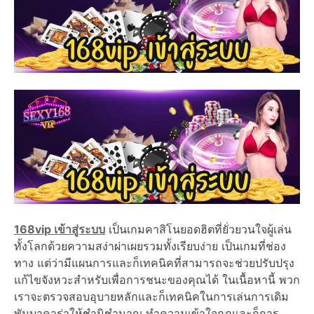
168vip เข้าสู่ระบบ
เป็นเกมคาสิโนยอดฮิตที่ยั่วยวนใจผู้เล่น
ทั้งโลกด้วยความสง่าผ่าเผยรวมทั้งเรียบง่าย เป็นเกมที่ช่อง
ทาง แต่ว่ามีแผนการและก็เทคนิคที่สามารถจะช่วยปรับปรุง
แก้ไขจังหวะสำหรับเพื่อการชนะของคุณได้ ในเนื้อหานี้ พวก
เราจะตรวจสอบอุบายหลักและก็เทคนิคในการเล่นการเดิม
พันบาคาร่าให้ชำนิชำนาญ ทำความเข้าใจกฎและก็การ