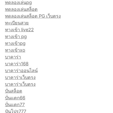
ทดลองเล่นpg
ทดลองเล่นสล็อต
ทดลองเล่นสล็อต PG เว็บตรง
ทะเบียนสวย
ทางเข้า live22
ทางเข้า pg
ทางเข้าpg
ทางเข้าxo
บาคาร่า
บาคาร่า168
บาคาร่าออนไลน์
บาคาร่าเว็บตรง
บาคาร่าเว็บตรง
ปั่นสล็อต
ปั่นแตก66
ปั่นแตก77
ปันโปร777