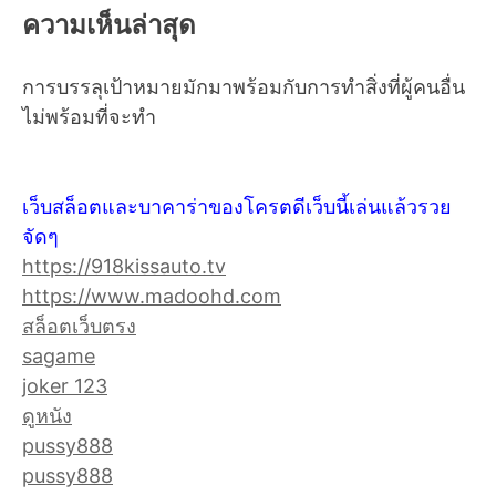
ความเห็นล่าสุด
การบรรลุเป้าหมายมักมาพร้อมกับการทำสิ่งที่ผู้คนอื่น
ไม่พร้อมที่จะทำ
เว็บสล็อตและบาคาร่าของโครตดีเว็บนี้เล่นแล้วรวย
จัดๆ
https://918kissauto.tv
https://www.madoohd.com
สล็อตเว็บตรง
sagame
joker 123
ดูหนัง
pussy888
pussy888