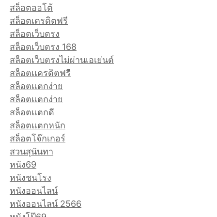
สล็อตออโต้
สล็อตเครดิตฟรี
สล็อตเว็บตรง
สล็อตเว็บตรง 168
สล็อตเว็บตรงไม่ผ่านเอเย่นต์
สล็อตเเครดิตฟรี
สล็อตแตกง่าย
สล็อตแตกง่าย
สล็อตแตกดี
สล็อตแตกหนัก
สล็อตโจ๊กเกอร์
สวนสุนันทา
หนัง69
หนังชนโรง
หนังออนไลน์
หนังออนไลน์ 2566
หนังโป๊69