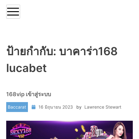
ป้ายกำกับ:
บาคาร่า168
lucabet
168vip เข้าสู่ระบบ
Baccarat
16 มิถุนายน 2023
by
Lawrence Stewart