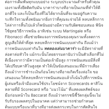
ต่อการเดิมพันทุกแบบอย่าง ระบุงบประมาณสำหรับตัวคุณ
เองรวมทั้งยึดติดกับมัน บาคาร่าบางทีอาจเป็นเกมที่ทำให้ดี
อกดีใจ และก็เป็นเรื่องที่ไม่ได้ยากเย็นที่จะจมอยู่กับความ
ระทึกใจรวมทั้งพนันมากยิ่งกว่าที่คุณจะจ่ายได้ หลบหลีกการ
ไล่ล่าการสิ้นไปแล้วก็พนันอย่างมีความรับผิดชอบเสมอ พินิจ
ใช้ยุทธวิธีการพนัน อาทิเช่น ระบบ Martingale หรือ
Fibonacci เพื่อช่วยจัดแจงการพนันของคุณรวมทั้งลดการ
สูญเสียให้ต่ำที่สุด หลบหลีกการพนันแบบเท่ากัน ถึงแม้ว่า
การพนันแบบเท่ากันใน
ทดลองเล่นบาคาร่า
จะมีอัตราจ่ายที่
ล่อตาล่อหัวใจ แม้กระนั้นโดยธรรมดานับว่าเป็นตัวเลือกที่ไม่
ดีเนื่องจากว่ามีความเป็นต่อเจ้ามือสูง การพนันเสมอมีสิ่งที่
ได้เปรียบคาสิโนสูงสุด ทำให้เป็นข้อเสนอแนะที่มีการเสี่ยง
ถึงแม้ว่าการชำระเงินก้อนโตบางทีอาจเกิดเรื่องล่อใจ ขอ
เสนอแนะให้หลบหลีกการพนันเสมอแล้วก็เน้นไปที่การพนัน
ผู้เล่นหรือเจ้ามือแทนใช้ประโยชน์จาก Scorecards คาสิโน
หลายที่มี Scorecard หรือ “แนวโน้ม” ที่แสดงผลลัพธ์ของ
มือก่อนหน้าใน Baccarat ถึงแม้ว่าดรรชนีชี้วัดกลุ่มนี้จะไม่
รับรับรองผลสรุปในอนาคต แต่ว่าสามารถช่วยกำหนด
ต้นแบบหรือแนวที่บางทีอาจส่งผลกระทบในการตัดสินใจ