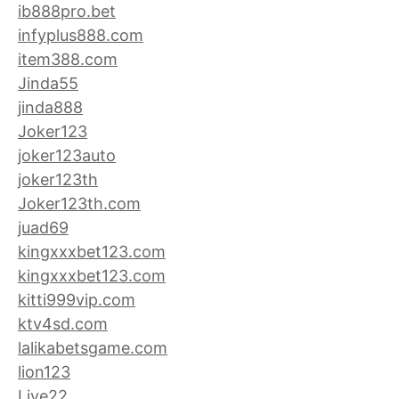
ib888pro.bet
infyplus888.com
item388.com
Jinda55
jinda888
Joker123
joker123auto
joker123th
Joker123th.com
juad69
kingxxxbet123.com
kingxxxbet123.com
kitti999vip.com
ktv4sd.com
lalikabetsgame.com
lion123
Live22