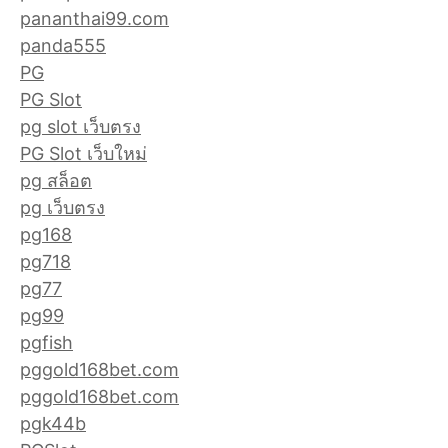
pananthai99.com
panda555
PG
PG Slot
pg slot เว็บตรง
PG Slot เว็บใหม่
pg สล็อต
pg เว็บตรง
pg168
pg718
pg77
pg99
pgfish
pggold168bet.com
pggold168bet.com
pgk44b