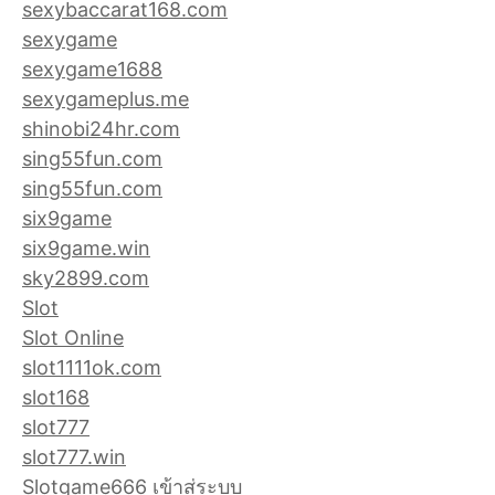
sexybaccarat168.com
sexygame
sexygame1688
sexygameplus.me
shinobi24hr.com
sing55fun.com
sing55fun.com
six9game
six9game.win
sky2899.com
Slot
Slot Online
slot1111ok.com
slot168
slot777
slot777.win
Slotgame666 เข้าสู่ระบบ