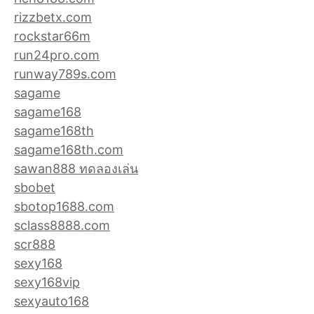
rizzbetx.com
rockstar66m
run24pro.com
runway789s.com
sagame
sagame168
sagame168th
sagame168th.com
sawan888 ทดลองเล่น
sbobet
sbotop1688.com
sclass8888.com
scr888
sexy168
sexy168vip
sexyauto168