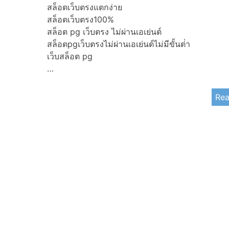
สล็อตเว็บตรงแตกง่าย
สล็อตเว็บตรง100%
สล็อต pg เว็บตรง ไม่ผ่านเอเย่นต์
สล็อตpgเว็บตรงไม่ผ่านเอเย่นต์ไม่มีขั้นต่ํา
เว็บสล็อต pg
…
Re