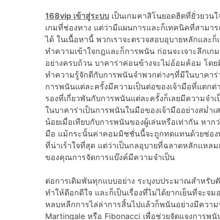
168vip เข้าสู่ระบบ
เป็นเกมคาสิโนยอดฮิตที่ยั่วยวนใจผ
เกมที่ช่องทาง แต่ว่ามีแผนการและก็เทคนิคที่สามา
ได้ ในเนื้อหานี้ พวกเราจะตรวจสอบอุบายหลักและก
ทำความเข้าใจกฎและก็การพนัน ก่อนจะเจาะลึกเกมคาส
อย่างครบถ้วน บาคาร่าค่อนข้างจะไม่อ้อมค้อม โดยมีจุด
ทำความรู้จักดีกับการพนันจำพวกต่างๆที่มีในบาคาร่า ต
การพนันแต่ละครั้งมีความเป็นต่อของเจ้ามือที่แตกต
รองที่เกี่ยวพันกับการพนันแต่ละครั้งก็เลยมีความจำเป
ในบาคาร่าเป็นการพนันในมือของเจ้ามืออย่างสม่ำเสม
น้อยเมื่อเทียบกับการพนันของผู้เล่นหรือเท่ากัน ห
มือ แม้กระนั้นค่าคอมมิชชั่นนี้จะถูกทดแทนด้วยช่องท
ที่น่าเร้าใจที่สุด แต่ว่าเป็นกลอุบายที่ฉลาดหลักแ
ของคุณการจัดการแบ๊งค์มีความจำเป็น
ต่อการเดิมพันทุกแบบอย่าง ระบุงบประมาณสำหรับตัวค
ทำให้ดีอกดีใจ และก็เป็นเรื่องที่ไม่ได้ยากเย็นที่จะจ
หลบหลีกการไล่ล่าการสิ้นไปแล้วก็พนันอย่างมีความร
Martingale หรือ Fibonacci เพื่อช่วยจัดแจงการพนั