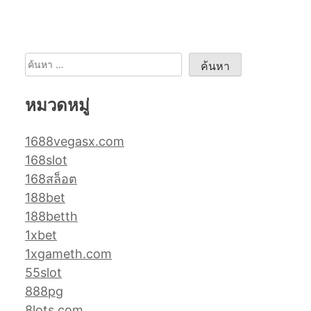
ค้นหา
สำหรับ:
หมวดหมู่
1688vegasx.com
168slot
168สล็อต
188bet
188betth
1xbet
1xgameth.com
55slot
888pg
8lots.com