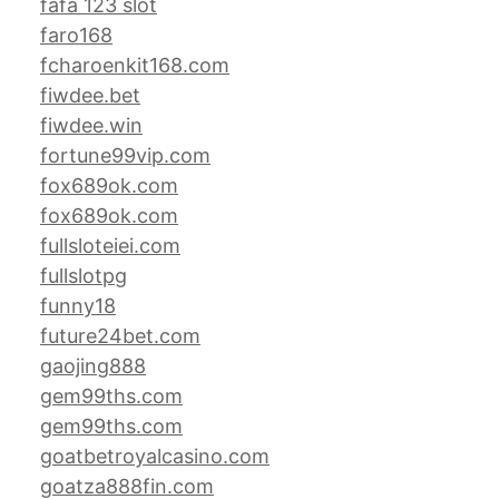
fafa 123 slot
faro168
fcharoenkit168.com
fiwdee.bet
fiwdee.win
fortune99vip.com
fox689ok.com
fox689ok.com
fullsloteiei.com
fullslotpg
funny18
future24bet.com
gaojing888
gem99ths.com
gem99ths.com
goatbetroyalcasino.com
goatza888fin.com