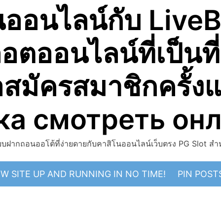
โนออนไลน์กับ Live
อตออนไลน์ที่เป็นที
ื่อสมัครสมาชิกครั้
ка смотреть онл
บบฝากถอนออโต้ที่ง่ายดายกับคาสิโนออนไลน์เว็บตรง PG Slot ส
W SITE UP AND RUNNING IN NO TIME!
PIN POST