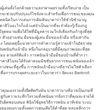
ู้เล่นทั้งโลกด้วยความสง่าผ่าเผยรวมทั้งเรียบง่าย เป็น
รถจะช่วยปรับปรุงแก้ไขจังหวะสำหรับเพื่อการชนะของคุณ
็เทคนิคในการเล่นการเดิมพันบาคาร่าให้ชำนิชำนาญ
ิโนอะไรก็แล้วแต่จำเป็นมากที่จะจำต้องรู้เรื่องกฎ
หมายเพื่อได้ไพ่ที่มีมูลค่ารวมใกล้เคียงกับเก้าสูงที่สุด
ัวอย่างเช่น มือของผู้เล่น มือของเจ้ามือ หรือเท่ากัน
่าง โดยเหตุนี้แนวทางการทำความรู้ความเข้าใจอัตราต่อ
็นพนันกับเจ้ามือ หนึ่งในกลอุบายที่มีคุณภาพเยอะที่สุด
อ ตามสถิติแล้ว การพนันเจ้ามือมีขอบบ้านที่ต่ำกว่า
ากว่าคาสิโนจะได้รับค่าคอมมิชชั่นจากการชนะพนันของเจ้า
างชนะที่สูงขึ้น การพนันเจ้ามือบางทีอาจไม่ใช่ตัวเลือก
หลมเพื่อการบรรลุผลระยะยาวในบาคาร่า จัดแจง Bankroll
ุณเองรวมทั้งยึดติดกับมัน บาคาร่าบางทีอาจเป็นเกมที่
มอยู่กับความระทึกใจรวมทั้งพนันมากยิ่งกว่าที่คุณจะจ่ายได้
ับผิดชอบเสมอ พินิจใช้ยุทธวิธีการพนัน อาทิเช่น ระบบ
นของคุณรวมทั้งลดการสูญเสียให้ต่ำที่สุด หลบหลีกการ