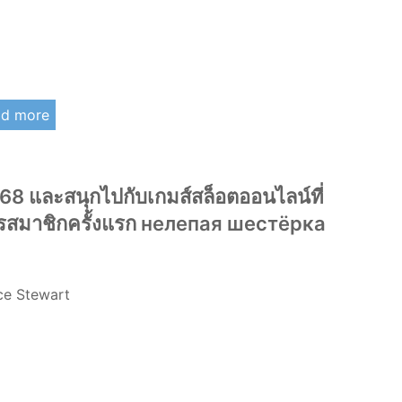
ad more
68 และสนุกไปกับเกมส์สล็อตออนไลน์ที่
สมัครสมาชิกครั้งแรก нелепая шестёрка
ce Stewart