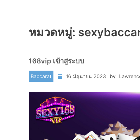
หมวดหมู่:
sexybacca
168vip เข้าสู่ระบบ
Baccarat
16 มิถุนายน 2023
by
Lawrenc