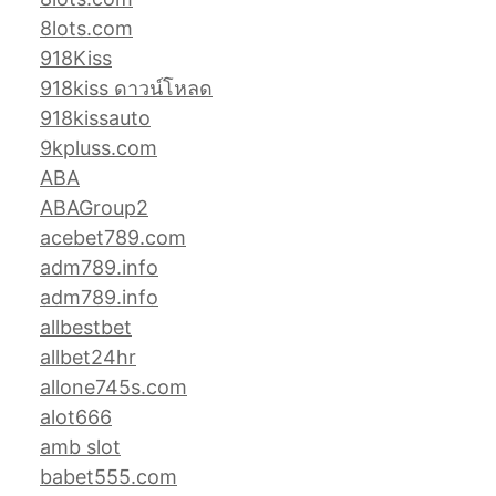
8lots.com
918Kiss
918kiss ดาวน์โหลด
918kissauto
9kpluss.com
ABA
ABAGroup2
acebet789.com
adm789.info
adm789.info
allbestbet
allbet24hr
allone745s.com
alot666
amb slot
babet555.com