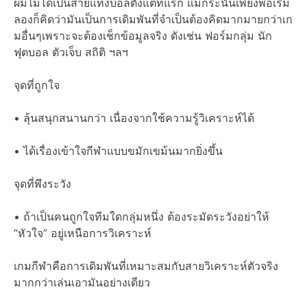
ผมไม่ได้เป็นสายแทงบอลตั้งแต่ทีแรก แม้กระนั้นเพียงพอเริ่ม
ลองก็คิดว่ามันเป็นการเดิมพันที่จำเป็นต้องคิดมากมายกว่าเก
มอื่นๆเพราะจะต้องเช็กข้อมูลจริง ดังเช่น ฟอร์มกลุ่ม นัก
ฟุตบอล ตัวเจ็บ สถิติ ฯลฯ
จุดที่ถูกใจ
• ลุ้นสนุกสนานกว่า เนื่องจากใช้ความรู้วิเคราะห์ได้
• ได้เรื่องเข้าใจกีฬาแบบขมักเขม้นมากยิ่งขึ้น
จุดที่พึงระวัง
• ถ้าเป็นคนถูกใจทีมใดกลุ่มหนึ่ง ต้องระมัดระวังอย่าให้
“หัวใจ” อยู่เหนือการวิเคราะห์
เกมกีฬาคือการเดิมพันที่เหมาะสมกับสายวิเคราะห์ตัวจริง
มากกว่าเล่นเอามันอย่างเดียว