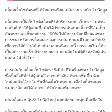
สล็อตเว็บไซต์ตรงที่ได้รับความนิยม เล่นง่าย จ่ายไว โบนัสสูง
สล็อตxo เป็นเว็บไซต์สล็อตที่ให้บริการแบบ เว็บตรง ไม่ผ่าน
เอเย่นต์ ทำให้ผู้เล่นเชื่อมั่นได้ว่าการเล่นเกมสล็อตที่นี่ไม่เป็น
อันตรายและก็ชอบธรรม 100% ไม่มีการปรับเปลี่ยนผลของ
การชนะหรือการล็อคผลของการเล่น ทุกคนมีโอกาสสำหรับ
เพื่อการได้กำไรได้เท่ากัน นอกเหนือจากนี้ การจ่ายเงิน ก็ทำ
เป็นอย่างรวดเร็ว ด้วยระบบฝาก-ถอนอัตโนมัติที่รองรับผู้เล่น
ตลอด 24 ชั่วโมง
การเล่นกับสล็อตเว็บไซต์ตรงยังมีข้อดีในเรื่องของ โบนัสสูง
ซึ่งเป็นสิ่งที่ทำให้ผู้เล่นมีโอกาสทำเงินได้มากเพิ่มขึ้น ด้วย
โบนัสแล้วก็โปรโมชั่นที่จัดเต็มในทุกเกม เมื่อใดก็ตามคุณ
หมุนวงล้อ จะได้โอกาสได้รับโบนัสที่มากมาย
เล่นสล็อตxo ลุ้นรับโบนัสใหญ่ แตกบ่อยมากทุกเมื่อเชื่อวัน
สล็อตxo เป็นเกมที่เน้นความง่ายสำหรับในการเล่นและให้ผู้