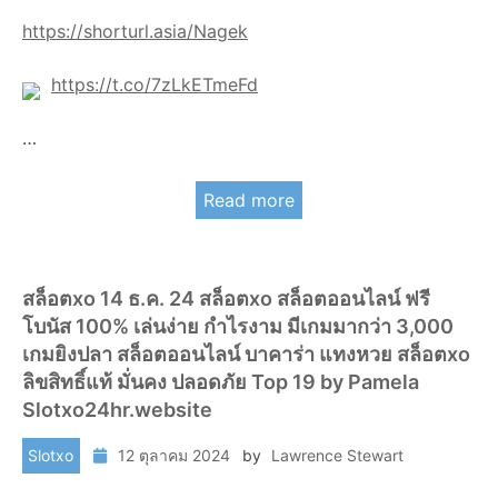
https://shorturl.asia/Nagek
https://t.co/7zLkETmeFd
…
Read more
สล็อตxo 14 ธ.ค. 24 สล็อตxo สล็อตออนไลน์ ฟรี
โบนัส 100% เล่นง่าย กำไรงาม มีเกมมากว่า 3,000
เกมยิงปลา สล็อตออนไลน์ บาคาร่า แทงหวย สล็อตxo
ลิขสิทธิ์แท้ มั่นคง ปลอดภัย Top 19 by Pamela
Slotxo24hr.website
Slotxo
12 ตุลาคม 2024
by
Lawrence Stewart