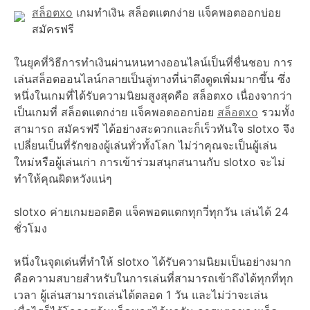
สล็อตxo
เกมทำเงิน สล็อตแตกง่าย แจ็คพอตออกบ่อย
สมัครฟรี
ในยุคที่วิธีการทำเงินผ่านหนทางออนไลน์เป็นที่ชื่นชอบ การ
เล่นสล็อตออนไลน์กลายเป็นลู่ทางที่น่าดึงดูดเพิ่มมากขึ้น ซึ่ง
หนึ่งในเกมที่ได้รับความนิยมสูงสุดคือ สล็อตxo เนื่องจากว่า
เป็นเกมที่ สล็อตแตกง่าย แจ็คพอตออกบ่อย
สล็อตxo
รวมทั้ง
สามารถ สมัครฟรี ได้อย่างสะดวกและก็เร็วทันใจ slotxo จึง
เปลี่ยนเป็นที่รักของผู้เล่นทั่วทั้งโลก ไม่ว่าคุณจะเป็นผู้เล่น
ใหม่หรือผู้เล่นเก่า การเข้าร่วมสนุกสนานกับ slotxo จะไม่
ทำให้คุณผิดหวังแน่ๆ
slotxo ค่ายเกมยอดฮิต แจ็คพอตแตกทุกวี่ทุกวัน เล่นได้ 24
ชั่วโมง
หนึ่งในจุดเด่นที่ทำให้ slotxo ได้รับความนิยมเป็นอย่างมาก
คือความสบายสำหรับในการเล่นที่สามารถเข้าถึงได้ทุกที่ทุก
เวลา ผู้เล่นสามารถเล่นได้ตลอด 1 วัน และไม่ว่าจะเล่น