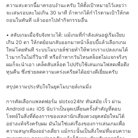
ความสะดวกนี้มาครอบงำนะครับ ให้ตั้งเป้าหมายไว้เลยว่า
จะเล่นรอบละไม่เกิน 30 นาที ถ้าหากได้กำไรตามเป้าให้กด
ถอนในทันที แล้วออกไปทำกิจกรรมอื่น
• สลับเกมเมื่อจับจังหวะได้: แม้เกมที่กำลังเล่นอยู่เริ่มเงียบ
เกิน 20 ตา ให้กดย้อนกลับออกมาหน้าล็อบบี้แล้วเลือกเกม
ใหม่โดยทันที ระบบโมบายล์ช่วยทำให้พวกเราแปลงเกมได้
ไวมากในไม่กี่วินาที หรือถ้าหากวันไหนสล็อตไม่แจกจริงๆ
ผมก็จะนำเอา เคล็ดลับสล็อต ไปปรับใช้เล่นเกมไพ่สดเพื่อดึง
ทุนคืน ซึ่งช่วยลดความเคร่งเครียดได้อย่างดีเยี่ยมครับ
สรุปความประทับใจในยุคโมบายล์เกมมิ่ง
การคัดเลือกแพลตฟอร์ม slotxo24hr ทันสมัย เร็ว ผ่าน
Android และ iOS นับว่าเป็นจุดเปลี่ยนครั้งสำคัญที่ตอบ
โจทย์ในสิ่งที่ต้องการของเหล่านักเสี่ยงดวงยุคสมัยใหม่ได้
อย่างแท้จริงครับผม มันไม่ใช่แค่เรื่องของการเล่นเกมเพื่อ
ความสนุกเพียงอย่างเดียว แม้กระนั้นเป็นสิ่งใหม่ที่มอบความ