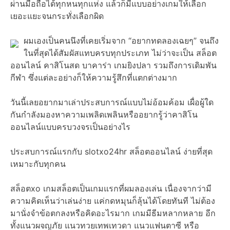
ผ่านมือถือได้ทุกหนทุกแห่ง แล้วก็มีแบบอย่างเกมให้เลือก
เยอะแยะจนกระทั่งเลือกผิด
ผมเองเป็นคนนึงที่เคยเริ่มจาก “อยากทดลองเฉยๆ” จนถึง
ในที่สุดได้สัมผัสแทบครบทุกประเภท ไม่ว่าจะเป็น สล็อต
ออนไลน์ คาสิโนสด บาคาร่า เกมยิงปลา รวมถึงการเดิมพัน
กีฬา ซึ่งแต่ละอย่างก็ให้ความรู้สึกที่แตกต่างมาก
วันนี้เลยอยากมาเล่าประสบการณ์แบบไม่อ้อมค้อม เผื่อผู้ใด
กันกำลังมองหาความเพลิดเพลินหรืออยากรู้ว่าคาสิโน
ออนไลน์แบบครบวงจรเป็นอย่างไร
ประสบการณ์แรกกับ slotxo24hr สล็อตออนไลน์ ง่ายที่สุด
เหมาะกับทุกคน
สล็อตxo เกมสล็อตเป็นเกมแรกที่ผมลองเล่น เนื่องจากว่ามี
ความคิดเห็นว่าเล่นง่าย แค่กดหมุนก็ลุ้นได้โดยทันที ไม่ต้อง
มานั่งจำข้อตกลงหรือคิดอะไรมาก เกมมีธีมหลากหลาย อีก
ทั้งแนวผจญภัย แนวทวยเทพเทวดา แนวแฟนตาซี หรือ