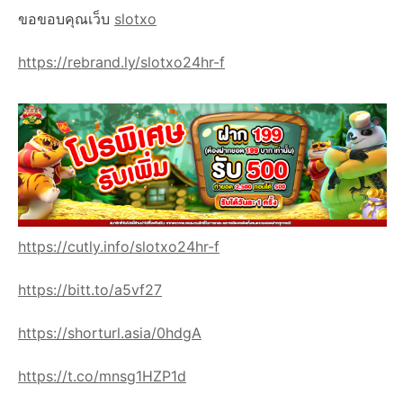
ขอขอบคุณเว็บ
slotxo
https://rebrand.ly/slotxo24hr-f
https://cutly.info/slotxo24hr-f
https://bitt.to/a5vf27
https://shorturl.asia/0hdgA
https://t.co/mnsg1HZP1d