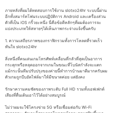
ภายหลังที่ผมได้ทดสอบการใช้งาน slotxo24hr ระบบนี้ผ่าน
อีกทั้งสมาร์ทโฟนระบบปฏิบัติการ Android และเครื่องส่วน
ตัวที่เป็น iOS กริ้วยะหนึ่ง นี่คือข้อดีหลักๆที่ผมต้องการจะ
แบ่งประเภทให้สหายๆได้เห็นภาพกระจ่างแจ้งขึ้นครับ
1. ความเสถียรภาพของกราฟิกรวมทั้งการโหลดที่รวดเร็ว
ทันใจ slotxo24hr
สิ่งหนึ่งที่คนเล่นเกมโทรศัพท์เคลื่อนที่กลัวที่สุดเป็นอาการ
กระตุกหรือหลุดออกจากเกมในขณะที่โบนัสกำลังจะแตก
แม้กระนั้นทีมปรับปรุงของค่ายนี้ทำการบ้านมาดีมากครับผม
ตัวเกมถูกบีบอัดไฟล์มาให้มีขนาดค่อย แต่ยังคง
รักษาความคมชัดของภาพระดับ Full HD รวมทั้งเอฟเฟกต์
เสียงที่ตื่นเต้นเอาไว้ได้อย่างสมบูรณ์
ไม่ว่าผมจะใช้โครงข่าย 5G หรือเชื่อมต่อกับ Wi-Fi