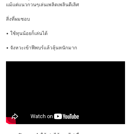
แม้แต่แนวกวนๆเล่นเพลิดเพลินดีเลิศ
สิ่งที่ผมชอบ
• ใช้ทุนน้อยก็เล่นได้
• จังหวะเข้าฟีพบร์แล้วลุ้นหนักมาก