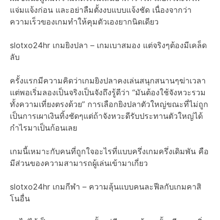
แจ่มแจ้งก่อน และอย่าลืมตั้งงบแบบแจ้งชัด เนื่องจากว่า
ความเร็วของเกมทำให้คุมตัวเองยากนิดเดียว
slotxo24hr เกมยิงปลา – เกมเบาสมอง แต่จริงๆต้องมีเคล็ด
ลับ
ครั้งแรกมีความคิดว่าเกมยิงปลาคงเล่นสนุกสนานๆฆ่าเวลา
แต่พอเริ่มลองเป็นจริงเป็นจังถึงรู้ดีว่า “มันต้องใช้จังหวะรวม
ทั้งความเที่ยงตรงด้วย” การเลือกยิงปลาตัวใหญ่ขณะที่ไม่ถูก
เป็นการเผาเงินทิ้งชัดๆแต่ถ้าจังหวะดีรับประทานตัวใหญ่ได้
กำไรมาเป็นก้อนเลย
เกมนี้เหมาะกับคนที่ถูกใจอะไรที่แบบครึ่งเกมครึ่งเดิมพัน คือ
มีส่วนของความสามารถผู้เล่นเข้ามาเกี่ยว
slotxo24hr เกมกีฬา – ความลุ้นแบบคนละฟีลกับเกมคาสิ
โนอื่น