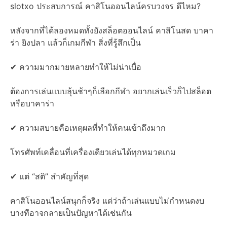
slotxo ประสบการณ์ คาสิโนออนไลน์ครบวงจร ดีไหม?
หลังจากที่ได้ลองหมดทั้งยังสล็อตออนไลน์ คาสิโนสด บาคา
ร่า ยิงปลา แล้วก็เกมกีฬา สิ่งที่รู้สึกเป็น
✔ ความมากมายหลายทำให้ไม่น่าเบื่อ
ต้องการเล่นแบบลุ้นช้าๆก็เลือกกีฬา อยากเล่นเร็วก็ไปสล็อต
หรือบาคาร่า
✔ ความสบายคือเหตุผลที่ทำให้คนเข้าถึงมาก
โทรศัพท์เคลื่อนที่เครื่องเดียวเล่นได้ทุกหมวดเกม
✔ แต่ “สติ” สำคัญที่สุด
คาสิโนออนไลน์สนุกก็จริง แต่ว่าถ้าเล่นแบบไม่กำหนดงบ
บางทีอาจกลายเป็นปัญหาได้เช่นกัน