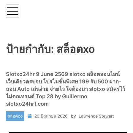
ป้ายกำกับ:
สล็อตxo
Slotxo24hr 9 June 2569 slotxo สล็อตออนไลน์
เว็บเดียวครบจบ โปรโมชั่นพิเศษ 199 รับ 500 ฝาก-
ถอน Auto เล่นง่าย จ่ายไว ใจต้องมา slotxo สมัครไว้
ไม่ตกเทรนด์ Top 28 by Guillermo
slotxo24hrf.com
สล็อตxo
20 มิถุนายน 2026
by
Lawrence Stewart