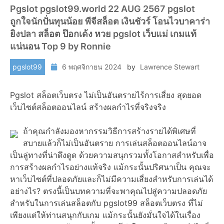
Pgslot pgslot99.world 22 AUG 2567 pgslot
ถูกใจนักปั่นทุนน้อย พีจีสล็อต เงินชัวร์ โอนไวบาคาร่า
ยิงปลา สล็อต ป๊อกเด้ง หวย pgslot เว็บแม่ เกมแท้
แน่นอน Top 9 by Ronnie
pgslot99
6 พฤศจิกายน 2024
by
Lawrence Stewart
Pgslot สล็อตเว็บตรง ไม่เป็นอันตรายไร้การเสี่ยง สุดยอด
เว็บไซต์สล็อตออนไลน์ สร้างผลกำไรที่จริงจริง
ถ้าคุณกำลังมองหากรรมวิธีการสร้างรายได้พิเศษที่
สบายแล้วก็ไม่เป็นอันตราย การเล่นสล็อตออนไลน์อาจ
เป็นลู่ทางที่น่าดึงดูด ด้วยความสนุกรวมทั้งโอกาสสำหรับเพื่อ
การสร้างผลกำไรอย่างแท้จริง แม้กระนั้นปริศนาเป็น คุณจะ
หาเว็บไซต์ที่ปลอดภัยและก็ไม่มีความเสี่ยงสำหรับการเล่นได้
อย่างไร? ตรงนี้เป็นบทความที่จะพาคุณไปสู่ความปลอดภัย
สำหรับในการเล่นสล็อตกับ pgslot99 สล็อตเว็บตรง ที่ไม่
เพียงแต่ให้ท่านสนุกกับเกม แม้กระนั้นยังมั่นใจได้ในเรื่อง