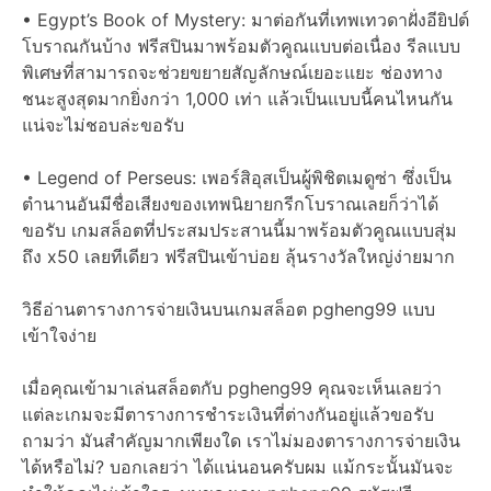
• Egypt’s Book of Mystery: มาต่อกันที่เทพเทวดาฝั่งอียิปต์
โบราณกันบ้าง ฟรีสปินมาพร้อมตัวคูณแบบต่อเนื่อง รีลแบบ
พิเศษที่สามารถจะช่วยขยายสัญลักษณ์เยอะแยะ ช่องทาง
ชนะสูงสุดมากยิ่งกว่า 1,000 เท่า แล้วเป็นแบบนี้คนไหนกัน
แน่จะไม่ชอบล่ะขอรับ
• Legend of Perseus: เพอร์สิอุสเป็นผู้พิชิตเมดูซ่า ซึ่งเป็น
ตำนานอันมีชื่อเสียงของเทพนิยายกรีกโบราณเลยก็ว่าได้
ขอรับ เกมสล็อตที่ประสมประสานนี้มาพร้อมตัวคูณแบบสุ่ม
ถึง x50 เลยทีเดียว ฟรีสปินเข้าบ่อย ลุ้นรางวัลใหญ่ง่ายมาก
วิธีอ่านตารางการจ่ายเงินบนเกมสล็อต pgheng99 แบบ
เข้าใจง่าย
เมื่อคุณเข้ามาเล่นสล็อตกับ pgheng99 คุณจะเห็นเลยว่า
แต่ละเกมจะมีตารางการชำระเงินที่ต่างกันอยู่แล้วขอรับ
ถามว่า มันสำคัญมากเพียงใด เราไม่มองตารางการจ่ายเงิน
ได้หรือไม่? บอกเลยว่า ได้แน่นอนครับผม แม้กระนั้นมันจะ