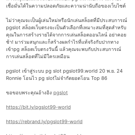
เชื่อมั่นได้ในความปลอดภัยและความน่านับถือของเว็บไซต์
ไม่ว่าคุณจะเป็นผู้เล่นใหม่หรือนักเล่นสล็อตที่มีประสบการณ์
pgslot สล็อตเว็บตรงจะเป็นตัวเลือกที่เหมาะสมที่สุดสำหรับ
คุณในการสร้างรายได้จากการเล่นสล็อตออนไลน์ อย่าคอย
ช้า! มาร่วมสนุกและก็สร้างผลกำไรที่แท้จริงกับปากทาง
เข้าpg สล็อตเว็บตรงวันนี้ แล้วคุณจะพบกับประสบการณ์
การเล่นสล็อตที่ไม่มีใครเหมือน
pgslot เข้าสู่ระบบ pg slot pgslot99.world 20 พ.ย. 24
Ronnie โอนไว pg slotไม่จำกัดยอดโอน Top 86
ขอขอบพระคุณอ้างอิง
pgslot
https://bit.ly/pgslot99-world
https://rebrand.ly/pgslot99-world