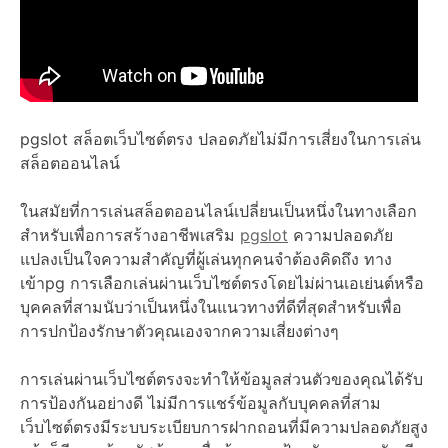
pgslot สล็อตเว็บไซต์ตรง ปลอดภัยไม่มีการเสี่ยงในการเล่น
สล็อตออนไลน์
ในสมัยที่การเล่นสล็อตออนไลน์เปลี่ยนเป็นหนึ่งในทางเลือก
สำหรับเพื่อการสร้างอาชีพเสริม
pgslot
ความปลอดภัย
แปลงเป็นใจความสำคัญที่ผู้เล่นทุกคนจำต้องคิดถึง ทาง
เข้าpg การเลือกเล่นผ่านเว็บไซต์ตรงโดยไม่ผ่านเอเย่นต์หรือ
บุคคลที่สามนับว่าเป็นหนึ่งในแนวทางที่ดีที่สุดสำหรับเพื่อ
การปกป้องรักษาตัวคุณเองจากความเสี่ยงต่างๆ
การเล่นผ่านเว็บไซต์ตรงจะทำให้ข้อมูลส่วนตัวของคุณได้รับ
การป้องกันอย่างดี ไม่มีการแชร์ข้อมูลกับบุคคลที่สาม
เว็บไซต์ตรงมีระบบระเบียบการฝากถอนที่มีความปลอดภัยสูง