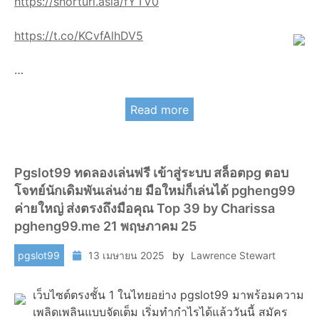
https://shorturl.asia/fYTV0
https://t.co/KCvfAlhDV5
…
Read more
Pgslot99 ทดลองเล่นฟรี เข้าสู่ระบบ สล็อตpg ตอบ
โจทย์นักเดิมพันเล่นง่าย มือใหม่ก็เล่นได้ pgheng99
ค่ายใหญ่ ส่งตรงถึงมือคุณ Top 39 by Charissa
pgheng99.me 21 พฤษภาคม 25
pgslot99
13 เมษายน 2025
by
Lawrence Stewart
เว็บไซต์ตรงชั้น 1 ในไทยอย่าง pgslot99 มาพร้อมความ
เพลิดเพลินแบบจัดเต็ม เริ่มทำกำไรได้แล้ววันนี้ สมัคร