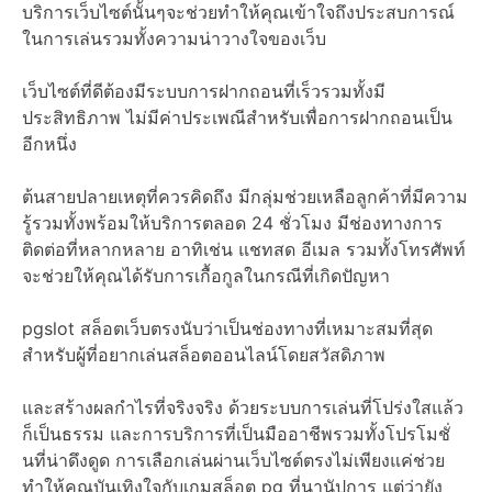
บริการเว็บไซต์นั้นๆจะช่วยทำให้คุณเข้าใจถึงประสบการณ์
ในการเล่นรวมทั้งความน่าวางใจของเว็บ
เว็บไซต์ที่ดีต้องมีระบบการฝากถอนที่เร็วรวมทั้งมี
ประสิทธิภาพ ไม่มีค่าประเพณีสำหรับเพื่อการฝากถอนเป็น
อีกหนึ่ง
ต้นสายปลายเหตุที่ควรคิดถึง มีกลุ่มช่วยเหลือลูกค้าที่มีความ
รู้รวมทั้งพร้อมให้บริการตลอด 24 ชั่วโมง มีช่องทางการ
ติดต่อที่หลากหลาย อาทิเช่น แชทสด อีเมล รวมทั้งโทรศัพท์
จะช่วยให้คุณได้รับการเกื้อกูลในกรณีที่เกิดปัญหา
pgslot สล็อตเว็บตรงนับว่าเป็นช่องทางที่เหมาะสมที่สุด
สำหรับผู้ที่อยากเล่นสล็อตออนไลน์โดยสวัสดิภาพ
และสร้างผลกำไรที่จริงจริง ด้วยระบบการเล่นที่โปร่งใสแล้ว
ก็เป็นธรรม และการบริการที่เป็นมืออาชีพรวมทั้งโปรโมชั่
นที่น่าดึงดูด การเลือกเล่นผ่านเว็บไซต์ตรงไม่เพียงแค่ช่วย
ทำให้คุณบันเทิงใจกับเกมสล็อต pg ที่นานัปการ แต่ว่ายัง