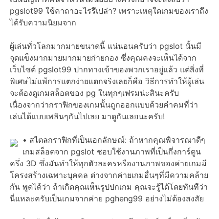
pgslot99 ใช้คาถาอะไรรึเปล่า? เพราะเหตุใดเกมของเราถึง
ได้รับความนิยมจาก
ผู้เล่นทั่วโลกมากมายขนาดนี้ แน่นอนครับว่า pgslot นั้นมี
จุดแข็งมากมายมากมายก่ายกอง ซึ่งคุณคงจะเห็นได้จาก
เว็บไซต์ pgslot99 ปากทางเข้าของพวกเราอยู่แล้ว แต่สิ่งที่
พิเศษไม่แพ้การแตกง่ายแตกจริงเลยก็คือ วิธีการทำให้ผู้เล่น
จะต้องดูเกมสล็อตของ pg ในทุกๆเฟรมน่ะสินะครับ
เนื่องจากว่ากราฟิกของเกมนั้นถูกออกแบบด้วยคำคมที่ว่า
เล่นได้แบบเพลินๆกันไปเลย มาดูกันเลยนะครับ!
• สไตลกราฟิกที่เป็นเอกลักษณ์: ถ้าหากคุณพิจารณาดีๆ
เกมสล็อตจาก pgslot ชอบใช้งานภาพที่เป็นกึ่งการ์ตูน
ครึ่ง 3D ซึ่งมันทำให้ทุกตัวละครหรืองานภาพของค่ายเกมมี
โครงสร้างเฉพาะบุคคล ต่างจากค่ายเกมอื่นๆที่มีความคล้าย
กัน พูดได้ว่า ถ้าเกิดคุณเห็นรูปปกเกม คุณจะรู้ได้โดยทันทีว่า
นี่แหละครับเป็นเกมจากค่าย pgheng99 อย่างไม่ต้องสงสัย