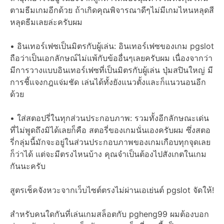
ตามธีมเกมอีกด้วย ถ้าเกิดคุณพิจารณาดีๆไม่มีเกมไหนหลุดสี
หลุดธีมเลยล่ะครับผม
• อินเทอร์เฟซเป็นมิตรกับผู้เล่น: อินเทอร์เฟซของเกม pgslot
ถือว่าเป็นเอกลักษณ์ไม่แพ้กับข้ออื่นๆเลยครับผม เนื่องจากว่า
มีการวางแบบอินเทอร์เฟซที่เป็นมิตรกับผู้เล่น ปุ่มสปินใหญ่ มี
การชี้แจงกฎแจ่มชัด เล่นได้ทั้งยังแนวตั้งและก็แนวนอนอีก
ด้วย
• ใส่สตอปรี่ในทุกส่วนประกอบภาพ: รวมทั้งอีกลักษณะเด่น
ที่ไม่พูดถึงมิได้เลยก็คือ สตอรี่ของเกมนั่นเองครับผม ซึ่งสตอ
รี่กลุ่มนี้มักจะอยู่ในส่วนประกอบภาพของเกมเกือบทุกจุดเลย
ก็ว่าได้ แต่จะมีตรงไหนบ้าง คุณจำเป็นต้องไปสังเกตในเกม
กันนะครับ
สูตรเช็คจังหวะจากเว็บไซต์ตรงไม่ผ่านเอเย่นต์ pgslot จัดให้!
สำหรับคนใดกันที่เล่นเกมสล็อตกับ pgheng99 ผมต้องบอก