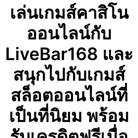
เล่นเกมส์คาสิโน
Skip
to
content
ออนไลน์กับ
LiveBar168 และ
สนุกไปกับเกมส์
สล็อตออนไลน์ที่
เป็นที่นิยม พร้อม
รับเครดิตฟรีเมื่อ