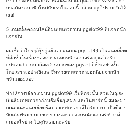
เราก็ยังไม่หมดเพียงเท่านี้แน่นอน แม้คุณต้องการทราบล่ะก็
มาสมัครสมาชิกใหม่กับเราในตอนนี้ แล้วมาลุยไปร่วมกันได้
เลย!
5 เกมสล็อตออนไลน์ธีมเทพเทวดาบน pgslot99 ที่แจกหนัก
แจกจริง!
ผมเชื่อว่าใครๆก็รู้อยู่แล้วว่า เกมบน pgslot99 เป็นเกมสล็อต
ที่ลือชื่อในเรื่องของความแตกหนักแตกจริงอยู่แล้วครับ
แน่นอนว่า เกมสล็อตส่วนมากของ pgslot ก็เป็นอย่างงั้น
โดยเฉพาะอย่างยิ่งเกมธีมทวยเทพเทวดายอดนิยมจากนัก
พนันเยอะแยะ
ทำให้การเลือกเกมบน pgslot99 เว็บที่ตรงนั้น ส่วนใหญ่จะ
เป็นธีมเทพเทวดาก่อนธีมอื่นๆเสมอ และในพาร์ทนี้ ผมจะมา
เสนอแนะเกมสล็อตธีมทวยเทพเทวดาที่ได้รับการการันตีจาก
นักเดิมพันมากมายก่ายกองเลยว่า แจกหนักแจกจริง! จะมี
เกมอะไรบ้าง ไปดูกันเลยนะครับ