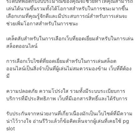
ระดับที่พอดีกับงบประมาณของคุณจะช่วยทำให้คุณสามารถ
เล่นได้นานขึ้นรวมทั้งได้โอกาสสำหรับในการชนะมากขึ้น
เลือกเกมที่คุณรู้จักดีและมีประสบการณ์สำหรับการเล่นจะ
ช่วยเพิ่มโอกาสสำหรับในการชนะ
เคล็ดลับสำหรับในการเลือกเว็บที่ยอดเยี่ยมสำหรับในการเล่น
สล็อตออนไลน์
การเลือกเว็บไซต์ที่ยอดเยี่ยมสำหรับในการเล่นสล็อต
ออนไลน์เป็นสิ่งจำเป็นที่ผู้เล่นไม่สมควรมองข้าม เว็บที่ดีต้อง
มี
ความปลอดภัย ความโปร่งใส รวมทั้งมีระบบระเบียบการ
บริการที่มีประสิทธิภาพ เว็บที่มีเอกสารสิทธิ์และได้รับการ
รับประกันจากหน่วยงานที่เกี่ยวเนื่องมักเป็นเว็บไซต์ที่มีความ
น่าไว้วางใจ อ่านรีวิวแล้วก็ข้อคิดเห็นจากผู้เล่นที่เคยใช้ pg
slot