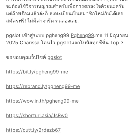
จะต้องใช้วิจารณญาณสำหรับเพื่อการตกลงใจด้วยนะครับ
แต่ถ้าพร้อมแล้วล่ะก็ ลงทะเบียนเป็นสมาชิกใหม่กันได้เลย
สมัครฟรี! ไม่มีค่าจารีต ทดลองเลย!
pgslot เข้าสู่ระบบ pgheng99
Pgheng99
.me 11 มิถุนายน
2025 Charissa โอนไว pgslotแจกโบนัสทุกซีซั่น Top 3
ขอขอบคุณเว็ปไซต์
pgslot
https://bit.ly/pgheng99-me
https://rebrand.ly/pgheng99-me
https://wow.in.th/pgheng99-me
https://shorturl.asia/JsRw0
https://cutt.ly/2rdezb67