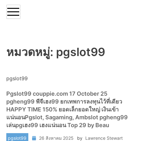
หมวดหมู่:
pgslot99
pgslot99
Pgslot99 couppie.com 17 October 25
pgheng99 พีจีเฮง99 ยกเทพการลงทุนไว้ที่เดียว
HAPPY TIME 150% ยอดเล็กยอดใหญ่ เงินเข้า
แน่นอนPgslot, Sagaming, Ambslot pgheng99
เล่นpgเฮง99 เฮงแน่นอน Top 29 by Beau
pgslot99
26 สิงหาคม 2025
by
Lawrence Stewart