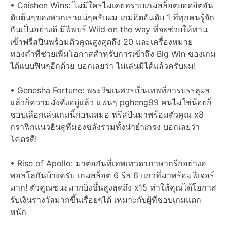
• Caishen Wins: ไม่มีใครไม่เคยทราบเกมสล็อตยอดฮิตอัน
ดับต้นๆของพวกเราแน่ๆครับผม เกมฮิตอันดับ 1 ที่ทุกคนรู้จัก
กันเป็นอย่างดี มีฟีพบร์ Wild on the way ที่จะช่วยให้ท่าน
เข้าฟรีสปินพร้อมตัวคูณสูงสุดถึง 20 และเครื่องหมาย
ทองคำที่ช่วยเพิ่มโอกาสสำหรับการเข้าถึง Big Win ของเกม
ได้แบบฟินๆอีกด้วย บอกเลยว่า ไม่เล่นมิได้แล้วครับผม!
• Genesha Fortune: พระวิฆเนศวรเป็นเทพที่การบรรลุผล
แล้วก็ความมั่งคั่งอยู่แล้ว แฟนๆ pgheng99 คนไม่ใช่น้อยก็
ชอบเลือกเล่นเกมนี้ก่อนเสมอ ฟรีสปินมาพร้อมตัวคูณ x8
กราฟิกแนวฮินดูที่มองขลังรวมทั้งน่ายำเกรง บอกเลยว่า
โคตรดี!
• Rise of Apollo: มาต่อกันที่เทพเทวดาภาษากรีกอย่างอ
พอลโลกันบ้างครับ เกมสล็อต 6 รีล 6 แถวที่มาพร้อมฟีเจอร์
มาก! ตัวคูณชนะมากยิ่งขึ้นสูงสุดถึง x15 ทำให้คุณได้โอกาส
รับเงินรางวัลมากขึ้นเรื่อยๆได้ เหมาะกับผู้ที่ชอบเกมแตก
หนัก