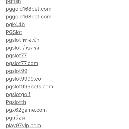
pgfish
pggold168bet.com
pggold168bet.com
pgk44b
PGSlot
pgslot ทางเข้า
pgslot เว็บตรง
pgslot77
pgslot77.com
pgslot99
pgslot9999.co
pgslot999bets.com
pgslotgolf
Pgslotth
pgx62game.com
pgสล็อต
play97vip.com