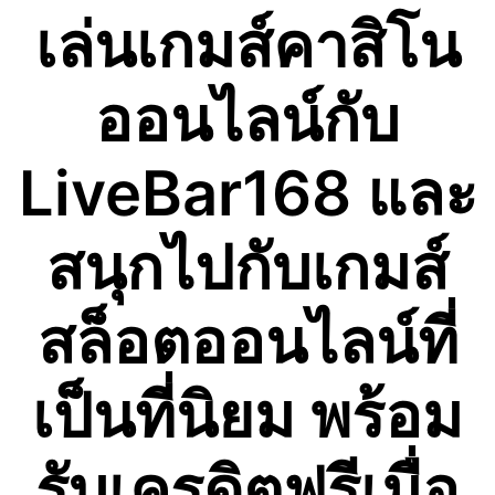
เล่นเกมส์คาสิโน
Skip
to
content
ออนไลน์กับ
LiveBar168 และ
สนุกไปกับเกมส์
สล็อตออนไลน์ที่
เป็นที่นิยม พร้อม
รับเครดิตฟรีเมื่อ