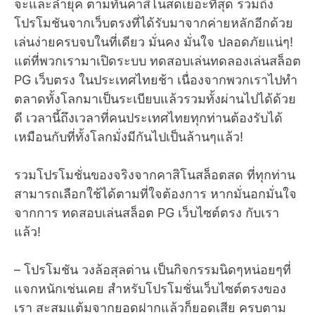
จะและล้ำยุค ตามทันคาสิโนสดเยอะที่สุด รวมถึง
โปรโมชันจากเว็บตรงที่ได้รับมาจากค่ายหลักอีกด้วย
เล่นง่ายครบจบในที่เดียว มั่นคง มั่นใจ ปลอดภัยแน่ๆ!
แต่ที่พวกเรามาเปิดระบบ ทดสอบเล่นทดลองเล่นสล็อต
PG เว็บตรง ในประเทศไทยช้า เนื่องจากพวกเราไปทำ
ตลาดทั้งโลกมาเป็นระเบียบแล้วรวมทั้งผ่านไปได้ด้วย
ดี เวลานี้ถึงเวลาที่คนประเทศไทยทุกท่านต้องรับได้
เหมือนกับที่ทั้งโลกมั่งมีกันไปเป็นล้านๆแล้ว!
รวมโปรโมชั่นของจริงจากคาสิโนสล็อตสด ที่ทุกท่าน
สามารถเลือกใช้ได้ตามที่ใจต้องการ หากมั่นอกมั่นใจ
จากการ ทดสอบเล่นสล็อต PG เว็บไซต์ตรง กับเรา
แล้ว!
– โปรโมชัน วงล้อสุลต่าน เป็นกิจกรรมนิดๆหน่อยๆที่
แจกหนักเช่นเคย สำหรับโปรโมชั่นเว็บไซต์ตรงของ
เรา สะสมแต้มจากยอดฝากแล้วก็ยอดเสีย ครบตาม