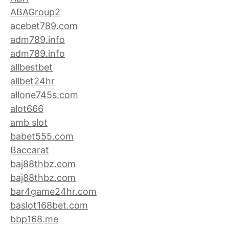
ABAGroup2
acebet789.com
adm789.info
adm789.info
allbestbet
allbet24hr
allone745s.com
alot666
amb slot
babet555.com
Baccarat
baj88thbz.com
baj88thbz.com
bar4game24hr.com
baslot168bet.com
bbp168.me