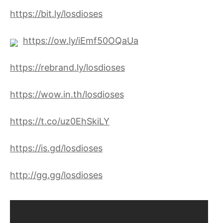
https://bit.ly/losdioses
https://ow.ly/iEmf50OQaUa
https://rebrand.ly/losdioses
https://wow.in.th/losdioses
https://t.co/uz0EhSkiLY
https://is.gd/losdioses
http://gg.gg/losdioses