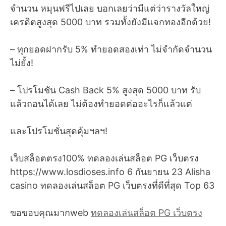
จำนวน หมุนฟรีไปเลย บอกเลยว่ามีแต่ว่ารางวัลใหญ่
เครดิตสูงสุด 5000 บาท รวมทั้งยังมีแจกทองอีกด้วย!
– ทุกยอดฝากรับ 5% ทำยอดสองเท่า ไม่จำกัดจำนวน
ไม่ยั้ง!
– โปรโมชัน Cash Back 5% สูงสุด 5000 บาท รับ
แล้วถอนได้เลย ไม่ต้องทำยอดต่ออะไรก็แล้วแต่
และโปรโมชั่นสุดคุ้มฯลฯ!
เว็บสล็อตตรง100% ทดลองเล่นสล็อต PG เว็บตรง
https://www.losdioses.info 6 กันยายน 23 Alisha
casino ทดลองเล่นสล็อต PG เว็บตรงที่ดีที่สุด Top 63
ขอขอบคุณมากweb
ทดลองเล่นสล็อต PG เว็บตรง