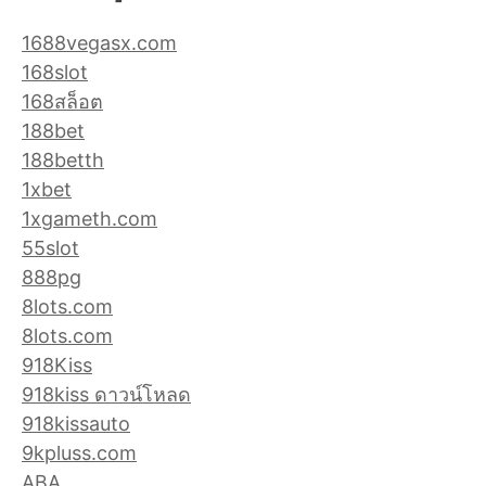
1688vegasx.com
168slot
168สล็อต
188bet
188betth
1xbet
1xgameth.com
55slot
888pg
8lots.com
8lots.com
918Kiss
918kiss ดาวน์โหลด
918kissauto
9kpluss.com
ABA