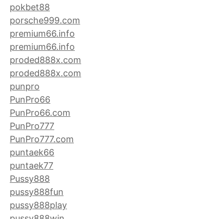
pokbet88
porsche999.com
premium66.info
premium66.info
proded888x.com
proded888x.com
punpro
PunPro66
PunPro66.com
PunPro777
PunPro777.com
puntaek66
puntaek77
Pussy888
pussy888fun
pussy888play
pussy888win