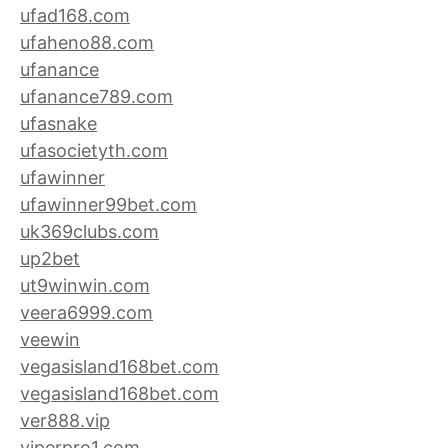
ufad168.com
ufaheno88.com
ufanance
ufanance789.com
ufasnake
ufasocietyth.com
ufawinner
ufawinner99bet.com
uk369clubs.com
up2bet
ut9winwin.com
veera6999.com
veewin
vegasisland168bet.com
vegasisland168bet.com
ver888.vip
viperpro1.com