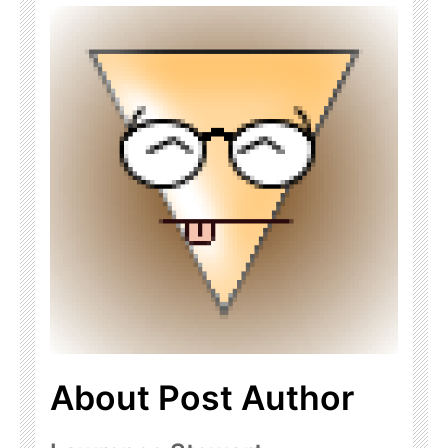
About Post Author