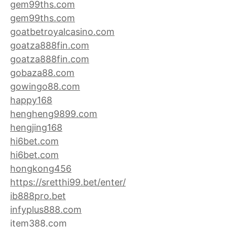
gem99ths.com
gem99ths.com
goatbetroyalcasino.com
goatza888fin.com
goatza888fin.com
gobaza88.com
gowingo88.com
happy168
hengheng9899.com
hengjing168
hi6bet.com
hi6bet.com
hongkong456
https://sretthi99.bet/enter/
ib888pro.bet
infyplus888.com
item388.com