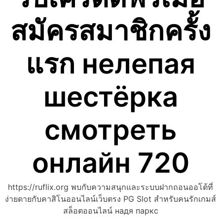
สมัครสมาชิกครั้ง
แรก нелепая
шестёрка
смотреть
онлайн 720
https://ruflix.org พบกับความสนุกและระบบฝากถอนออโต้ที่
ง่ายดายกับคาสิโนออนไลน์เว็บตรง PG Slot สำหรับคนรักเกมส์
สล็อตออนไลน์ надя паркс