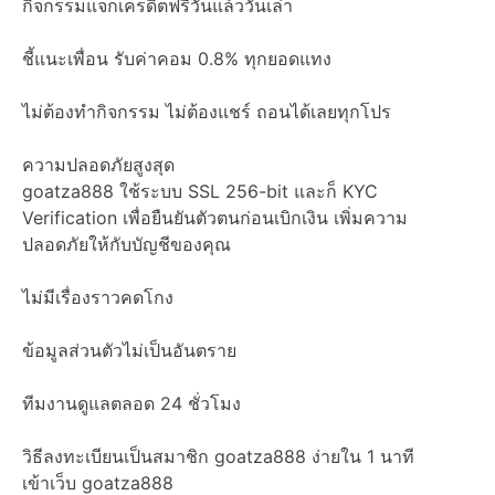
กิจกรรมแจกเครดิตฟรีวันแล้ววันเล่า
ชี้แนะเพื่อน รับค่าคอม 0.8% ทุกยอดแทง
ไม่ต้องทำกิจกรรม ไม่ต้องแชร์ ถอนได้เลยทุกโปร
ความปลอดภัยสูงสุด
goatza888 ใช้ระบบ SSL 256-bit และก็ KYC
Verification เพื่อยืนยันตัวตนก่อนเบิกเงิน เพิ่มความ
ปลอดภัยให้กับบัญชีของคุณ
ไม่มีเรื่องราวคดโกง
ข้อมูลส่วนตัวไม่เป็นอันตราย
ทีมงานดูแลตลอด 24 ชั่วโมง
วิธีลงทะเบียนเป็นสมาชิก goatza888 ง่ายใน 1 นาที
เข้าเว็บ goatza888