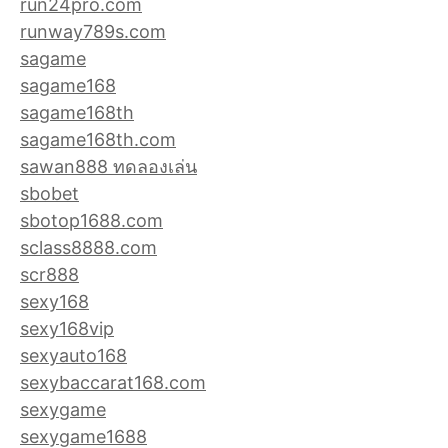
run24pro.com
runway789s.com
sagame
sagame168
sagame168th
sagame168th.com
sawan888 ทดลองเล่น
sbobet
sbotop1688.com
sclass8888.com
scr888
sexy168
sexy168vip
sexyauto168
sexybaccarat168.com
sexygame
sexygame1688