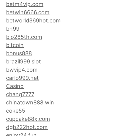
betm4vip.com
betwin6666.com
betworld369hot.com
bh99
bio285th.com
bitcoin
bonus888
brazil999 slot
bwvip4.com
carlo999.net
Casino
chang7777
chinatown888.win
coke55
cupcake88x.com
dgb222hot.com
enjoy24.fun