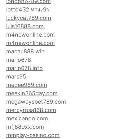
london6789.com
lotto432 ทางเข้า
luckycat789.com
luis16888.com
m4newonline.com
m4newonline.com
macau888.win
mario678
mario678.info
mars95
medee989.com
meekin365day.com
megawaysbet789.com
mercyrosa168.com
mexicanoo.com
mfj889xx.com
mmplay-casino.com