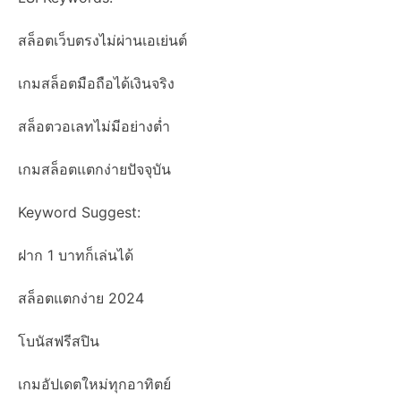
สล็อตเว็บตรงไม่ผ่านเอเย่นต์
เกมสล็อตมือถือได้เงินจริง
สล็อตวอเลทไม่มีอย่างต่ำ
เกมสล็อตแตกง่ายปัจจุบัน
Keyword Suggest:
ฝาก 1 บาทก็เล่นได้
สล็อตแตกง่าย 2024
โบนัสฟรีสปิน
เกมอัปเดตใหม่ทุกอาทิตย์