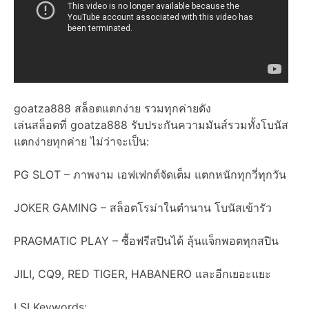
goatza888 สล็อตแตกง่าย รวมทุกค่ายดัง
เล่นสล็อตที่ goatza888 รับประกันความมันส์รวมทั้งโบนัส
แตกง่ายทุกค่าย ไม่ว่าจะเป็น:
PG SLOT – ภาพงาม เอฟเฟกต์จัดเต็ม แตกหนักทุกวี่ทุกวัน
JOKER GAMING – สล็อตโรม่าในตำนาน โบนัสเข้ารัว
PRAGMATIC PLAY – ซื้อฟรีสปินได้ ลุ้นแจ็กพอตทุกสปิน
JILI, CQ9, RED TIGER, HABANERO และอีกเยอะแยะ
LSI Keywords: