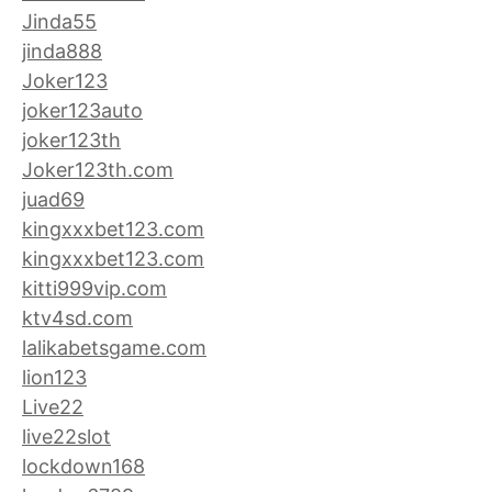
Jinda55
jinda888
Joker123
joker123auto
joker123th
Joker123th.com
juad69
kingxxxbet123.com
kingxxxbet123.com
kitti999vip.com
ktv4sd.com
lalikabetsgame.com
lion123
Live22
live22slot
lockdown168