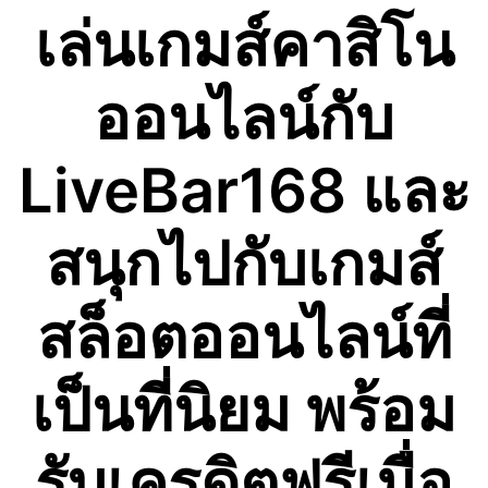
เล่นเกมส์คาสิโน
Skip
to
content
ออนไลน์กับ
LiveBar168 และ
สนุกไปกับเกมส์
สล็อตออนไลน์ที่
เป็นที่นิยม พร้อม
รับเครดิตฟรีเมื่อ