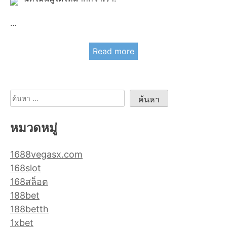
…
Read more
ค้นหา
สำหรับ:
หมวดหมู่
1688vegasx.com
168slot
168สล็อต
188bet
188betth
1xbet