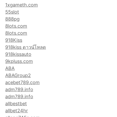
1xgameth.com
55slot
888pg
8lots.com
8lots.com
918Kiss
918kiss ดาวน์โหลด
918kissauto
9kpluss.com
ABA
ABAGroup2
acebet789.com
adm789.info
adm789.info
allbestbet
allbet24hr