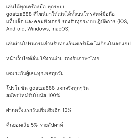
เล่นได้ทุกเครื่องมือ ทุกระบบ
goatza888 ดีไซน์มาให้เล่นได้ทั้งบนโทรศัพท์มือถือ
แท็บเล็ต และคอมพิวเตอร์ รองรับทุกระบบปฏิบัติการ (iOS,
Android, Windows, macOS)
เล่นผ่านโปรแกรมสำหรับท่องอินเตอร์เน็ต ไม่ต้องโหลดแอป
หน้าเว็บไซต์ลื่น ใช้งานง่าย รองรับภาษาไทย
เหมาะกับผู้เล่นทุกเพศทุกวัย
โปรโมชั่น goatza888 แจกจริงทุกๆวัน
สมัครใหม่รับโบนัส 100%
ฝากครั้งแรกรับเพิ่มเติมอีก 10%
คืนยอดเสีย 5% รายสัปดาห์