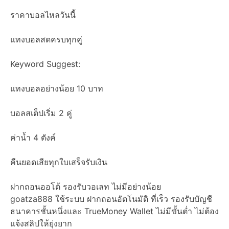
ราคาบอลไหลวันนี้
แทงบอลสดครบทุกคู่
Keyword Suggest:
แทงบอลอย่างน้อย 10 บาท
บอลสเต็ปเริ่ม 2 คู่
ค่าน้ำ 4 ตังค์
คืนยอดเสียทุกใบเสร็จรับเงิน
ฝากถอนออโต้ รองรับวอเลท ไม่มีอย่างน้อย
goatza888 ใช้ระบบ ฝากถอนอัตโนมัติ ที่เร็ว รองรับบัญชี
ธนาคารชั้นหนึ่งและ TrueMoney Wallet ไม่มีขั้นต่ำ ไม่ต้อง
แจ้งสลิปให้ยุ่งยาก