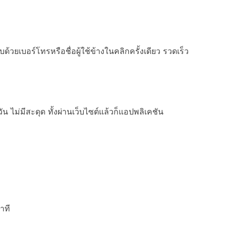
วยเบอร์โทรหรือชื่อผู้ใช้ข้างในคลิกครั้งเดียว รวดเร็ว
ัน ไม่มีสะดุด ทั้งผ่านเว็บไซต์แล้วก็แอปพลิเคชัน
าที