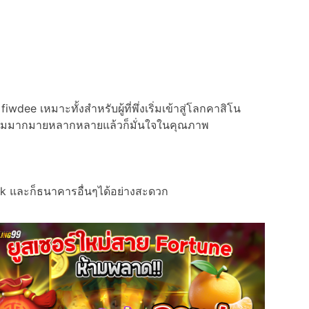
iwdee เหมาะทั้งสำหรับผู้ที่พึ่งเริ่มเข้าสู่โลกคาสิโน
ความมากมายหลากหลายแล้วก็มั่นใจในคุณภาพ
nk และก็ธนาคารอื่นๆได้อย่างสะดวก