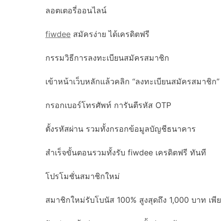
ลอตเตอรี่ออนไลน์
fiwdee
สมัครง่าย ได้เครดิตฟรี
กรรมวิธีการลงทะเบียนสมัครสมาชิก
เข้าหน้าเว็บหลักแล้วคลิก “ลงทะเบียนสมัครสมาชิก”
กรอกเบอร์โทรศัพท์ การันตีรหัส OTP
ตั้งรหัสผ่าน รวมทั้งกรอกข้อมูลบัญชีธนาคาร
สำเร็จขั้นตอนรวมทั้งรับ fiwdee เครดิตฟรี ทันที
โปรโมชั่นสมาชิกใหม่
สมาชิกใหม่รับโบนัส 100% สูงสุดถึง 1,000 บาท เพี