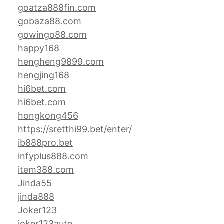
goatza888fin.com
gobaza88.com
gowingo88.com
happy168
hengheng9899.com
hengjing168
hi6bet.com
hi6bet.com
hongkong456
https://sretthi99.bet/enter/
ib888pro.bet
infyplus888.com
item388.com
Jinda55
jinda888
Joker123
joker123auto