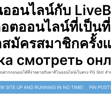
โนออนไลน์กับ Live
อตออนไลน์ที่เป็นที
ื่อสมัครสมาชิกครั้
ка смотреть онл
บบฝากถอนออโต้ที่ง่ายดายกับคาสิโนออนไลน์เว็บตรง PG Slot ส
W SITE UP AND RUNNING IN NO TIME!
PIN POST