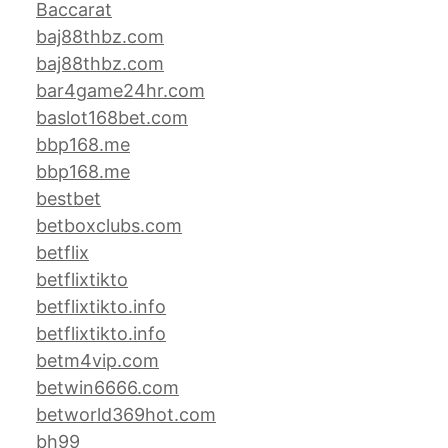
Baccarat
baj88thbz.com
baj88thbz.com
bar4game24hr.com
baslot168bet.com
bbp168.me
bbp168.me
bestbet
betboxclubs.com
betflix
betflixtikto
betflixtikto.info
betflixtikto.info
betm4vip.com
betwin6666.com
betworld369hot.com
bh99