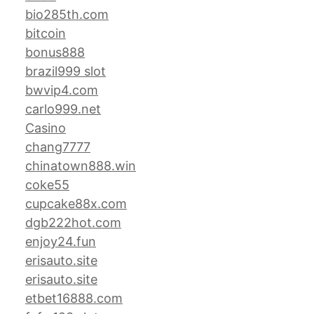
bio285th.com
bitcoin
bonus888
brazil999 slot
bwvip4.com
carlo999.net
Casino
chang7777
chinatown888.win
coke55
cupcake88x.com
dgb222hot.com
enjoy24.fun
erisauto.site
erisauto.site
etbet16888.com