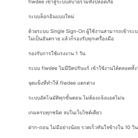
fiwdee เข้าสู่ระบบสบายรวมทั้งปลอดภัย
ระบบล็อกอินแบบใหม่
ด้วยระบบ Single Sign-On ผู้ใช้งานสามารถเข้าระบบด้
ไม่เป็นอันตราย แล้วก็รองรับทุกเครื่องมือ
รองรับการใช้แรงงาน 1 วัน
ระบบ fiwdee ไม่มีปิดปรับแก้ เข้าใช้งานได้ตลอดทั้งว
จุดแข็งที่ทำให้ fiwdee แตกต่าง
ระบบอัตโนมัติทุกขั้นตอน ไม่ต้องแจ้งแอดไม่น
เกมครบทุกชนิด จบในเว็บไซต์เดียว
ฝาก-ถอน ไม่มีอย่างน้อย รวดเร็วทันใจข้างใน 10 วิน