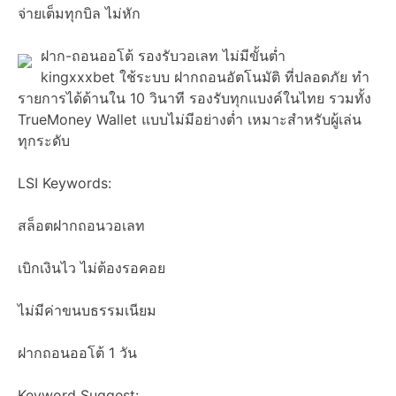
จ่ายเต็มทุกบิล ไม่หัก
ฝาก-ถอนออโต้ รองรับวอเลท ไม่มีขั้นต่ำ
kingxxxbet ใช้ระบบ ฝากถอนอัตโนมัติ ที่ปลอดภัย ทำ
รายการได้ด้านใน 10 วินาที รองรับทุกแบงค์ในไทย รวมทั้ง
TrueMoney Wallet แบบไม่มีอย่างต่ำ เหมาะสำหรับผู้เล่น
ทุกระดับ
LSI Keywords:
สล็อตฝากถอนวอเลท
เบิกเงินไว ไม่ต้องรอคอย
ไม่มีค่าขนบธรรมเนียม
ฝากถอนออโต้ 1 วัน
Keyword Suggest: