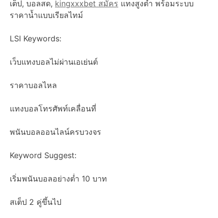
เต็ป, บอลสด,
kingxxxbet สมัคร
แทงสูงต่ำ พร้อมระบบ
ราคาน้ำแบบเรียลไทม์
LSI Keywords:
เว็บแทงบอลไม่ผ่านเอเย่นต์
ราคาบอลไหล
แทงบอลโทรศัพท์เคลื่อนที่
พนันบอลออนไลน์ครบวงจร
Keyword Suggest:
เริ่มพนันบอลอย่างต่ำ 10 บาท
สเต็ป 2 คู่ขึ้นไป