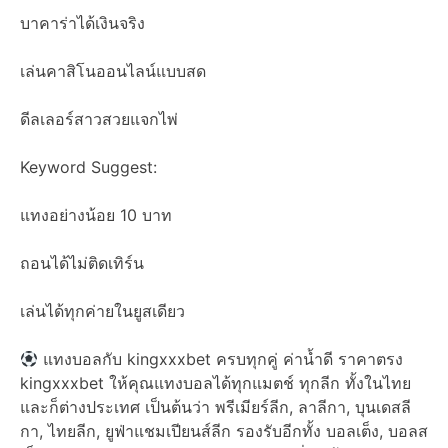
บาคาร่าได้เงินจริง
เล่นคาสิโนออนไลน์แบบสด
ดีลเลอร์สาวสวยแจกไพ่
Keyword Suggest:
แทงอย่างน้อย 10 บาท
ถอนได้ไม่ติดเทิร์น
เล่นได้ทุกค่ายในยูสเดียว
แทงบอลกับ kingxxxbet ครบทุกคู่ ค่าน้ำดี ราคาตรง
kingxxxbet ให้คุณแทงบอลได้ทุกแมตช์ ทุกลีก ทั้งในไทย
และก็ต่างประเทศ เป็นต้นว่า พรีเมียร์ลีก, ลาลีกา, บุนเดสลี
กา, ไทยลีก, ยูฟ่าแชมเปียนส์ลีก รองรับอีกทั้ง บอลเต็ง, บอลส