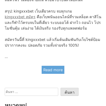
สรุป: kingxxxbet เว็บเดียวครบ จบทุกเกม
kingxxxbet สมัคร
คือเว็บพนันออนไลน์ที่รวมสล็อต คาสิโน
และกีฬาไว้ครบจบในที่เดียว ระบบออโต้ ฝากไว ถอนไว โปร
โมชั่นคุ้ม เล่นง่าย ได้เงินจริง รองรับทุกแพลตฟอร์ม
สมัครวันนี้ที่ kingxxxbet แล้วเริ่มต้นเดิมพันกับเว็บไซต์ป้อม
ปราการคงจะ ปลอดภัย รวมทั้งจ่ายจริง 100%!
…
Read more
ค้นหา
สำหรับ:
หมวดหมู่