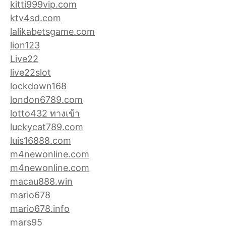
kitti999vip.com
ktv4sd.com
lalikabetsgame.com
lion123
Live22
live22slot
lockdown168
london6789.com
lotto432 ทางเข้า
luckycat789.com
luis16888.com
m4newonline.com
m4newonline.com
macau888.win
mario678
mario678.info
mars95