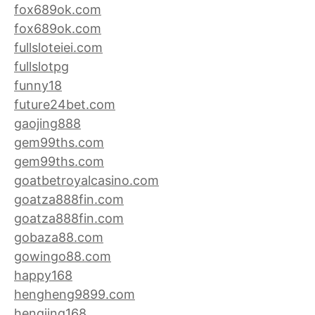
fox689ok.com
fox689ok.com
fullsloteiei.com
fullslotpg
funny18
future24bet.com
gaojing888
gem99ths.com
gem99ths.com
goatbetroyalcasino.com
goatza888fin.com
goatza888fin.com
gobaza88.com
gowingo88.com
happy168
hengheng9899.com
hengjing168