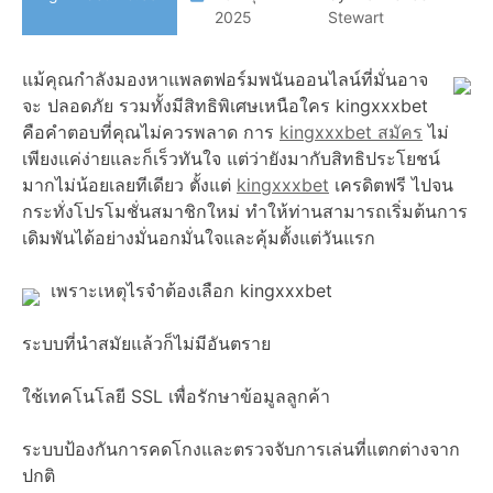
2025
Stewart
แม้คุณกำลังมองหาแพลตฟอร์มพนันออนไลน์ที่มั่นอาจ
จะ ปลอดภัย รวมทั้งมีสิทธิพิเศษเหนือใคร kingxxxbet
คือคำตอบที่คุณไม่ควรพลาด การ
kingxxxbet สมัคร
ไม่
เพียงแค่ง่ายและก็เร็วทันใจ แต่ว่ายังมากับสิทธิประโยชน์
มากไม่น้อยเลยทีเดียว ตั้งแต่
kingxxxbet
เครดิตฟรี ไปจน
กระทั่งโปรโมชั่นสมาชิกใหม่ ทำให้ท่านสามารถเริ่มต้นการ
เดิมพันได้อย่างมั่นอกมั่นใจและคุ้มตั้งแต่วันแรก
เพราะเหตุไรจำต้องเลือก kingxxxbet
ระบบที่นำสมัยแล้วก็ไม่มีอันตราย
ใช้เทคโนโลยี SSL เพื่อรักษาข้อมูลลูกค้า
ระบบป้องกันการคดโกงและตรวจจับการเล่นที่แตกต่างจาก
ปกติ