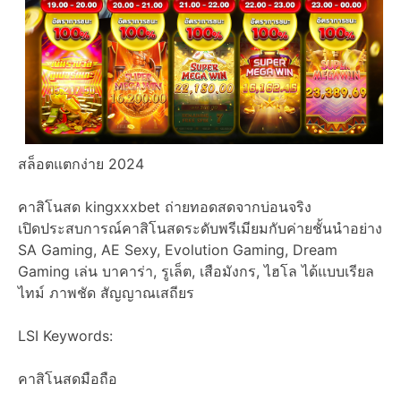
สล็อตแตกง่าย 2024
คาสิโนสด kingxxxbet ถ่ายทอดสดจากบ่อนจริง
เปิดประสบการณ์คาสิโนสดระดับพรีเมียมกับค่ายชั้นนำอย่าง
SA Gaming, AE Sexy, Evolution Gaming, Dream
Gaming เล่น บาคาร่า, รูเล็ต, เสือมังกร, ไฮโล ได้แบบเรียล
ไทม์ ภาพชัด สัญญาณเสถียร
LSI Keywords:
คาสิโนสดมือถือ