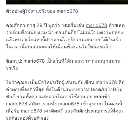
ตัวอย่างผู้ใช้งานจริงของ mario678
คุณศักดา อายุ 29 ปี พูดว่า “ผมเริ่มเล่น
mario678
ด้วยเหตุ
ว่าเห็นเพื่อนพ้องแนะนำ ตอนต้นก็ยังไม่แน่ใจ แต่ว่าพอลอง
แล้วพบว่าเว็บแห่งนี้ฝากถอนไวจริง เกมเล่นง่าย ได้เงินเร็ว
ในเวลานี้เสนอแนะต่อให้เพื่อนพ้องคนไม่ใช่น้อยแล้ว”
ข้อสรุป: mario678 เป็นเว็บที่ให้มากกว่าความสนุกสนาน
ร่าเริง
ไม่ว่าคุณจะเป็นมือใหม่หรือผู้เล่นระดับเซียน mario678 คือ
คำตอบที่ลงตัวที่สุด ทั้งในด้านระบบความปลอดภัย โปรโม
ชั่นดี รวมทั้งความสะดวกในการใช้งาน อย่าคอยช้า
mario678 สมัคร รวมทั้ง mario678 เข้าสู่ระบบ ในตอนนี้
เพื่อรับ mario678 เครดิตฟรี และสัมผัสประสบการณ์ที่คุณ
จะต้องลองด้วยตัวเอง
…