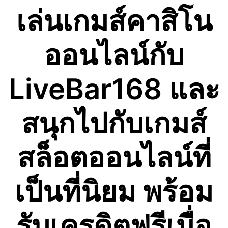
เล่นเกมส์คาสิโน
Skip
to
content
ออนไลน์กับ
LiveBar168 และ
สนุกไปกับเกมส์
สล็อตออนไลน์ที่
เป็นที่นิยม พร้อม
รับเครดิตฟรีเมื่อ