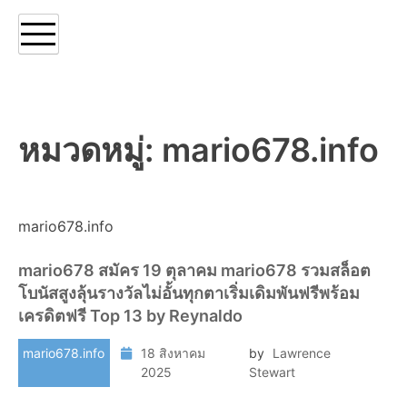
หมวดหมู่:
mario678.info
mario678.info
mario678 สมัคร 19 ตุลาคม mario678 รวมสล็อต
โบนัสสูงลุ้นรางวัลไม่อั้นทุกตาเริ่มเดิมพันฟรีพร้อม
เครดิตฟรี Top 13 by Reynaldo
mario678.info
18 สิงหาคม
by
Lawrence
2025
Stewart