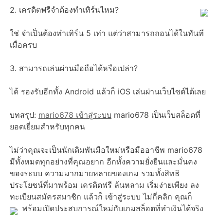
2. เครดิตฟรีจำต้องทำเทิร์นไหม?
ใช่ จำเป็นต้องทำเทิร์น 5 เท่า แต่ว่าสามารถถอนได้ในทันที
เมื่อครบ
3. สามารถเล่นผ่านมือถือได้หรือเปล่า?
ได้ รองรับอีกทั้ง Android แล้วก็ iOS เล่นผ่านเว็บไซต์ได้เลย
บทสรุป:
mario678 เข้าสู่ระบบ
mario678 เป็นเว็บสล็อตที่
ยอดเยี่ยมสำหรับทุกคน
ไม่ว่าคุณจะเป็นนักเดิมพันมือใหม่หรือมืออาชีพ mario678
มีทั้งหมดทุกอย่างที่คุณอยาก อีกทั้งความยั่งยืนและมั่นคง
ของระบบ ความมากมายหลายของเกม รวมทั้งสิทธิ
ประโยชน์ที่มาพร้อม เครดิตฟรี ล้นหลาม เริ่มง่ายเพียง ลง
ทะเบียนสมัครสมาชิก แล้วก็ เข้าสู่ระบบ ไม่กี่คลิก คุณก็
พร้อมเปิดประสบการณ์ใหม่กับเกมสล็อตที่ทำเงินได้จริง