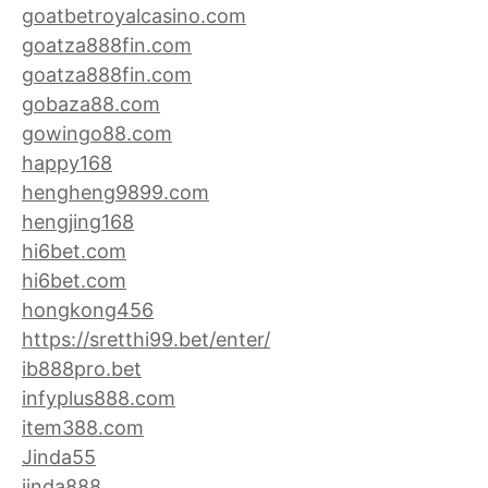
goatbetroyalcasino.com
goatza888fin.com
goatza888fin.com
gobaza88.com
gowingo88.com
happy168
hengheng9899.com
hengjing168
hi6bet.com
hi6bet.com
hongkong456
https://sretthi99.bet/enter/
ib888pro.bet
infyplus888.com
item388.com
Jinda55
jinda888