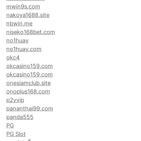
mwin9s.com
nakoya1688.site
nbwin.me
niseko168bet.com
no1huay
no1huay.com
okc4
okcasino159.com
okcasino159.com
onesiamclub.site
onoplus168.com
p2vvip
pananthai99.com
panda555
PG
PG Slot