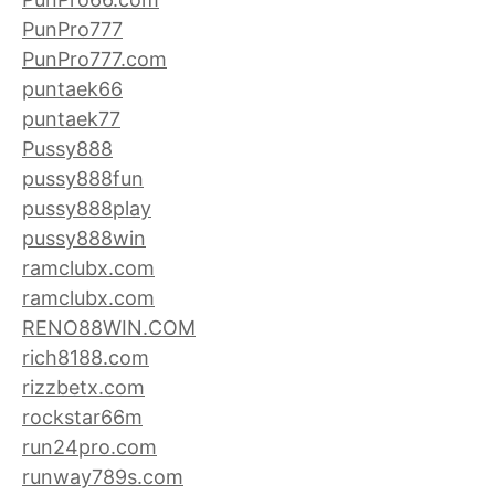
PunPro777
PunPro777.com
puntaek66
puntaek77
Pussy888
pussy888fun
pussy888play
pussy888win
ramclubx.com
ramclubx.com
RENO88WIN.COM
rich8188.com
rizzbetx.com
rockstar66m
run24pro.com
runway789s.com