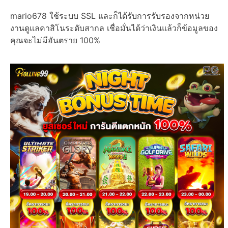
mario678 ใช้ระบบ SSL และก็ได้รับการรับรองจากหน่วย
งานดูแลคาสิโนระดับสากล เชื่อมั่นได้ว่าเงินแล้วก็ข้อมูลของ
คุณจะไม่มีอันตราย 100%