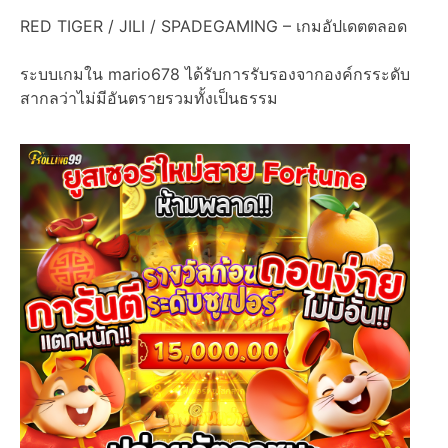
RED TIGER / JILI / SPADEGAMING – เกมอัปเดตตลอด
ระบบเกมใน mario678 ได้รับการรับรองจากองค์กรระดับ
สากลว่าไม่มีอันตรายรวมทั้งเป็นธรรม