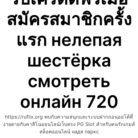
สมัครสมาชิกครั้ง
แรก нелепая
шестёрка
смотреть
онлайн 720
https://ruflix.org พบกับความสนุกและระบบฝากถอนออโต้ที่
ง่ายดายกับคาสิโนออนไลน์เว็บตรง PG Slot สำหรับคนรักเกมส์
สล็อตออนไลน์ надя паркс