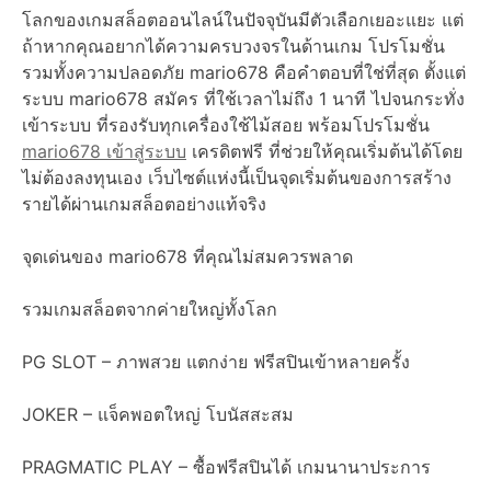
โลกของเกมสล็อตออนไลน์ในปัจจุบันมีตัวเลือกเยอะแยะ แต่
ถ้าหากคุณอยากได้ความครบวงจรในด้านเกม โปรโมชั่น
รวมทั้งความปลอดภัย mario678 คือคำตอบที่ใช่ที่สุด ตั้งแต่
ระบบ mario678 สมัคร ที่ใช้เวลาไม่ถึง 1 นาที ไปจนกระทั่ง
เข้าระบบ ที่รองรับทุกเครื่องใช้ไม้สอย พร้อมโปรโมชั่น
mario678 เข้าสู่ระบบ
เครดิตฟรี ที่ช่วยให้คุณเริ่มต้นได้โดย
ไม่ต้องลงทุนเอง เว็บไซต์แห่งนี้เป็นจุดเริ่มต้นของการสร้าง
รายได้ผ่านเกมสล็อตอย่างแท้จริง
จุดเด่นของ mario678 ที่คุณไม่สมควรพลาด
รวมเกมสล็อตจากค่ายใหญ่ทั้งโลก
PG SLOT – ภาพสวย แตกง่าย ฟรีสปินเข้าหลายครั้ง
JOKER – แจ็คพอตใหญ่ โบนัสสะสม
PRAGMATIC PLAY – ซื้อฟรีสปินได้ เกมนานาประการ