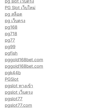
pg slot เว็บตรง
PG Slot เว็บใหม่
pg สล็อต
pg เว็บตรง
pg168
pg718
pg77
pg99
pgfish
pggold168bet.com
pggold168bet.com
pgk44b
PGSlot
pgslot ทางเข้า
pgslot เว็บตรง
pgslot77
pgslot77.com