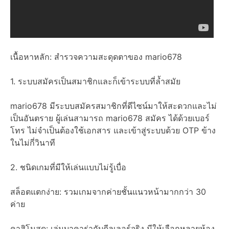
เนื้อหาหลัก: สำรวจความสะดุดตาของ mario678
1. ระบบสมัครเป็นสมาชิกและก็เข้าระบบที่ล้ำสมัย
mario678 มีระบบสมัครสมาชิกที่ดีไซน์มาให้สะดวกและไม่
เป็นอันตราย ผู้เล่นสามารถ mario678 สมัคร ได้ด้วยเบอร์
โทร ไม่จำเป็นต้องใช้เอกสาร และเข้าสู่ระบบด้วย OTP ข้าง
ในไม่กี่วินาที
2. ชนิดเกมที่มีให้เล่นแบบไม่รู้เบื่อ
สล็อตแตกง่าย: รวมเกมจากค่ายชั้นแนวหน้ามากกว่า 30
ค่าย
คาสิโนสด: เล่นบาคาร่ากับดีลเลอร์จริง มีให้เลือกหลายห้อง