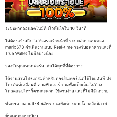
ระบบฝากถอนอัตโนมัติ เร็วทันใจใน 10 วินาที
ไม่ต้องแจ้งสลิป ไม่ต้องรอเจ้าหน้าที่ ระบบฝาก-ถอนของ
mario678 ดำเนินงานแบบ Real-time รองรับธนาคารและก็
True Wallet ไม่มีอย่างน้อย
รองรับทุกแพลตฟอร์ม เล่นได้ทุกที่ที่ต้องการ
ใช้งานผ่านโปรแกรมสำหรับท่องอินเตอร์เน็ตได้โดยทันที ทั้ง
โทรศัพท์เคลื่อนที่ คอมพิวเตอร์ รวมทั้งแท็บเล็ต ไม่ต้อง
โหลดแอปใดๆก็ตามสะดวก ใช้งานง่าย และก็ไม่มีอันตราย
ขั้นตอน mario678 สมัคร รวมทั้งเข้าระบบโดยสวัสดิภาพ
ขั้นตอนลงทะเบียน