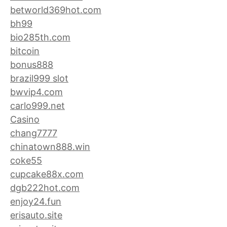
betworld369hot.com
bh99
bio285th.com
bitcoin
bonus888
brazil999 slot
bwvip4.com
carlo999.net
Casino
chang7777
chinatown888.win
coke55
cupcake88x.com
dgb222hot.com
enjoy24.fun
erisauto.site