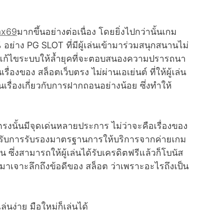
x69
มากขึ้นอย่างต่อเนื่อง โดยยิ่งไปกว่านั้นเกม
% อย่าง PG SLOT ที่มีผู้เล่นเข้ามาร่วมสนุกสนานไม่
ะแก้ไขระบบให้ล้ำยุคที่จะตอบสนองความปรารถนา
รื่องของ สล็อตเว็บตรง ไม่ผ่านเอเย่นต์ ที่ให้ผู้เล่น
รื่องเกี่ยวกับการฝากถอนอย่างน้อย ซึ่งทำให้
์ตรงนั้นมีจุดเด่นหลายประการ ไม่ว่าจะคือเรื่องของ
รับการรับรองมาตรฐานการให้บริการจากค่ายเกม
 ซึ่งสามารถให้ผู้เล่นได้รับเครดิตฟรีแล้วก็โบนัส
เจาะลึกถึงข้อดีของ สล็อต ว่าเพราะอะไรถึงเป็น
นง่าย มือใหม่ก็เล่นได้