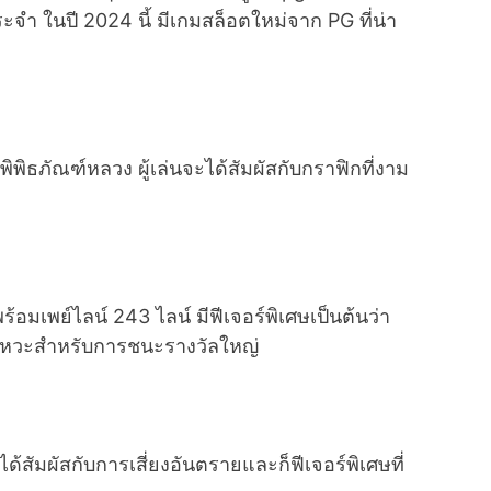
จำ ในปี 2024 นี้ มีเกมสล็อตใหม่จาก PG ที่น่า
ิพิธภัณฑ์หลวง ผู้เล่นจะได้สัมผัสกับกราฟิกที่งาม
้อมเพย์ไลน์ 243 ไลน์ มีฟีเจอร์พิเศษเป็นต้นว่า
มจังหวะสำหรับการชนะรางวัลใหญ่
ด้สัมผัสกับการเสี่ยงอันตรายและก็ฟีเจอร์พิเศษที่