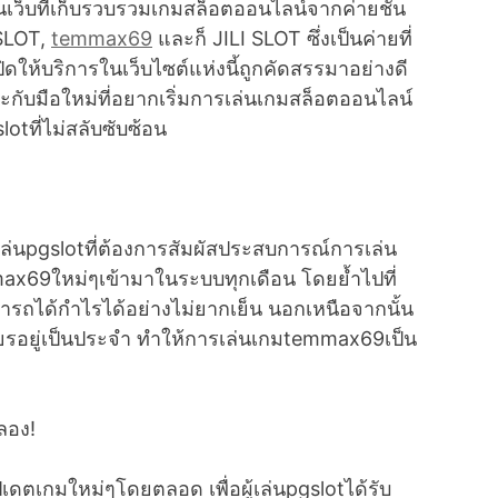
็นเว็บที่เก็บรวบรวมเกมสล็อตออนไลน์จากค่ายชั้น
 SLOT,
temmax69
และก็ JILI SLOT ซึ่งเป็นค่ายที่
่เปิดให้บริการในเว็บไซต์แห่งนี้ถูกคัดสรรมาอย่างดี
าะกับมือใหม่ที่อยากเริ่มการเล่นเกมสล็อตออนไลน์
lotที่ไม่สลับซับซ้อน
้เล่นpgslotที่ต้องการสัมผัสประสบการณ์การเล่น
max69ใหม่ๆเข้ามาในระบบทุกเดือน โดยย้ำไปที่
มารถได้กำไรได้อย่างไม่ยากเย็น นอกเหนือจากนั้น
ียรอยู่เป็นประจำ ทำให้การเล่นเกมtemmax69เป็น
ลอง!
เดตเกมใหม่ๆโดยตลอด เพื่อผู้เล่นpgslotได้รับ