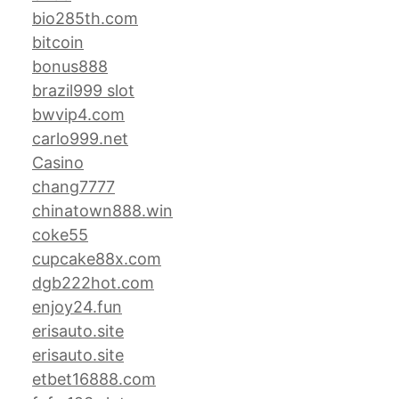
bio285th.com
bitcoin
bonus888
brazil999 slot
bwvip4.com
carlo999.net
Casino
chang7777
chinatown888.win
coke55
cupcake88x.com
dgb222hot.com
enjoy24.fun
erisauto.site
erisauto.site
etbet16888.com