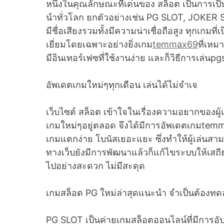
หนึ่งในคุณลักษณะที่เด่นของ สล็อต เป็นการเป
นำทั่วโลก ยกตัวอย่างเช่น PG SLOT, JOKER
มีชื่อเสียงรวมทั้งมีความน่าเชื่อถือสูง ทุกเกมที
เยี่ยมโดยเฉพาะอย่างยิ่งเกม
temmax69
ที่เหม
มีอินเทอร์เฟซที่ใช้งานง่าย และก็วิธีการเล่นpgs
อัพเดตเกมใหม่ๆทุกเดือน เล่นได้ไม่จำเจ
เว็บไซต์ สล็อต เข้าใจในเรื่องความอยากของผู
เกมใหม่ๆอยู่ตลอด จึงได้มีการอัพเดตเกมtem
เกมแตกง่าย โบนัสเยอะแยะ ซึ่งทำให้ผู้เล่นสา
ทางเว็บยังมีการพัฒนาแล้วก็แก้ไขระบบให้เสถ
ไปอย่างสะดวก ไม่มีสะดุด
เกมสล็อต PG ใหม่ล่าสุดแนะนำ จำเป็นต้องทด
PG SLOT เป็นค่ายเกมสล็อตออนไลน์ที่มีการอัป