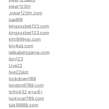
joker123th
Joker123th.com
juad69
kingxxxbet123.com
kingxxxbet123.com
kitti999vip.com
ktv4sd.com
lalikabetsgame.com
lion123
Live22
live22slot
lockdown168
london6789.com
lotto432 ทางเข้า
luckycat789.com
luis16888.com