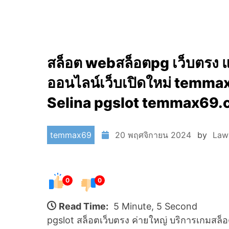
สล็อต webสล็อตpg เว็บตรง 
ออนไลน์เว็บเปิดใหม่ temmax
Selina pgslot temmax69.
temmax69
20 พฤศจิกายน 2024
by
Law
0
0
Read Time:
5 Minute, 5 Second
pgslot สล็อตเว็บตรง ค่ายใหญ่ บริการเกมสล็อ