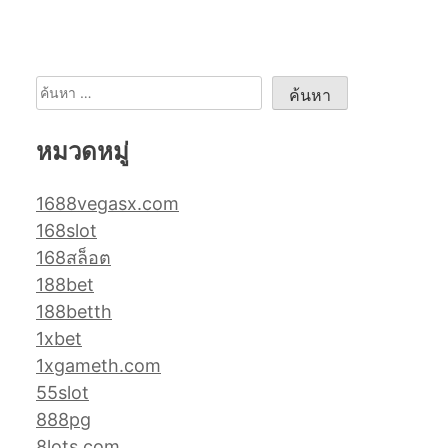
ค้นหา
สำหรับ:
หมวดหมู่
1688vegasx.com
168slot
168สล็อต
188bet
188betth
1xbet
1xgameth.com
55slot
888pg
8lots.com