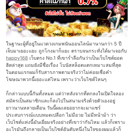
ในฐานะผู้ที่อยู่ในแวดวงเกมพนันออนไลน์มานานกว่า 5 ปี
เจ็บมาเยอะแยะ ถูกโกงมาก็แยะ ตราบจนกระทั่งได้มาเจอกับ
happy168
เว็บตรง No.1 ที่เขาร่ำลือกันว่าเป็นเว็บไซต์ยอด
ฮิตล่าสุด แถมยังมีชื่อเรื่อง โบนัสสล็อตแตกเหมาะสมที่สุด
ในตอนแรกผมก็รับสารภาพตามจริงว่าไม่ค่อยเชื่อคำ
โฆษณาพวกนี้เยอะแค่ไหน เพราะว่าเว็บไซต์ไหนๆ
ก็กล่าวแบบนี้กันทั้งหมด แต่ว่าหลังจากที่ตกลงใจเปิดใจลอง
สมัครเป็นสมาชิกและก็ลงไปในสนามจริงด้วยตัวเองอยู่
ยาวนานหลายเดือน วันนี้ผมเลยอยากจะมาแชร์
ประสบการณ์แบบหมดเปลือก ไม่มีอวย ไม่มีหน้าม้า ว่า
เว็บไซต์แห่งนี้มันเยี่ยมจริงอย่างที่เขาว่ากันไหม แล้วก็เพราะ
อะไรมันถึงกลายเป็นเว็บไซต์อันดับหนึ่งในใจของผมแล้วก็