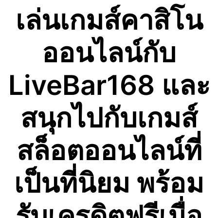
เล่นเกมส์คาสิโน
Skip
to
content
ออนไลน์กับ
LiveBar168 และ
สนุกไปกับเกมส์
สล็อตออนไลน์ที่
เป็นที่นิยม พร้อม
รับเครดิตฟรีเมื่อ