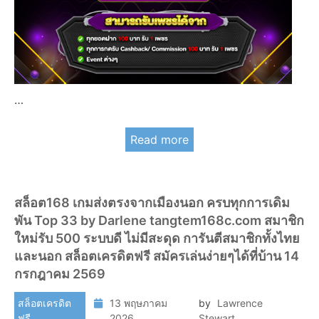
…
Read more
สล็อต168 เกมส่งตรงจากเมืองนอก ครบทุกการเดิม
พัน Top 33 by Darlene tangtem168c.com สมาชิก
ใหม่รับ 500 ระบบดี ไม่มีสะดุด การันตีสมาชิกทั้งไทย
และนอก สล็อตเครดิตฟรี สมัครเล่นง่ายๆได้ที่บ้าน 14
กรกฎาคม 2569
สล็อตเครดิต
13 พฤษภาคม
by
Lawrence
ฟรี
2026
Stewart