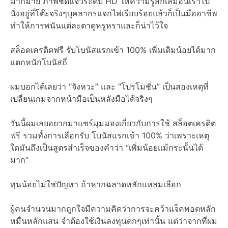
มากมาย ภาพชัดแจ๋วระดับ HD ให้ความรู้สึกเสมือนเราไป
นั่งอยู่ที่โต๊ะจริงๆบุคลากรแจกไพ่เรียบร้อยแล้วก็เป็นมืออาชีพ
ทำให้การพนันแต่ละตาดูหรูหราและก็น่าไว้ใจ
สล็อตเครดิตฟรี รับโบนัสแรกเข้า 100% เพิ่มเติมน้อยได้มาก
แตกหนักโบนัสถี่
ผมบอกได้เลยว่า “จังหวะ” และ “โปรโมชั่น” เป็นสองเหตุที่
เปลี่ยนเกมจากหน้ามือเป็นหลังมือได้จริงๆ
วันนี้ผมเลยอยากมาแชร์มุมมองเกี่ยวกับการใช้ สล็อตเครดิต
ฟรี รวมทั้งการเลือกรับ โบนัสแรกเข้า 100% ว่าเพราะเหตุ
ใดมันถึงเป็นสูตรสำเร็จของคำว่า “เพิ่มน้อยแม้กระนั้นได้
มาก”
ทุนน้อยไม่ใช่ปัญหา ถ้าหากฉลาดหลักแหลมเลือก
ผู้คนจำนวนมากถูกใจมีความคิดว่าการจะคว้าแจ็คพอตหลัก
หมื่นหลักแสน จำต้องใช้เงินลงทุนดกๆเท่านั้น แต่ว่าจากที่ผม