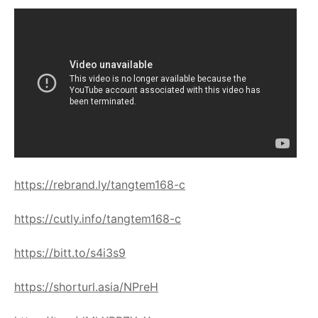
https://rebrand.ly/tangtem168-c
https://cutly.info/tangtem168-c
https://bitt.to/s4i3s9
https://shorturl.asia/NPreH