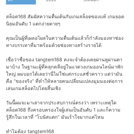
สล็อต168 สัมผัสความตื่นเต้นกับเกมสล็อตของแท้ เกมยอด
นิยมอันดับ 1 แตกง่ายดายๆ
คุณเป็นผู้ที่เผลอไผลในความตื่นเต้นแล้วก็กำลังมองหาช่อง
ทางบรรเทาที่มาพร้อมด้วยช่องทางสร้างรายได้
เชื่อว่าชื่อของ tangtem168 คงจะจำต้องเคยผ่านหูผ่านตา
มาบ้าง ในฐานะผู้ที่คลุกคลีอยู่ในแวดวงเกมออนไลน์มาพัก
ใหญ่ ผมบอกได้เลยว่านี่ไม่ใช่แค่กระแสชั่วคราว แต่ว่ามัน
คือ “ของจริง” ที่ทำให้หลายคนเปลี่ยนแปลงมุมมองต่อการ
เล่นเกมสล็อตไปโดยสิ้นเชิง
วันนี้ผมจะมาเล่าจากประสบการณ์ตรงว่า เพราะเหตุใด
สล็อต168 ถึงครอบครองใจผู้เล่นเป็นอันดับ 1 และก็ความ
รู้สึกในเวลาที่ “โบนัสแตก” มันเร้าใจมากแค่ไหน
ทำไมต้อง tangtem168