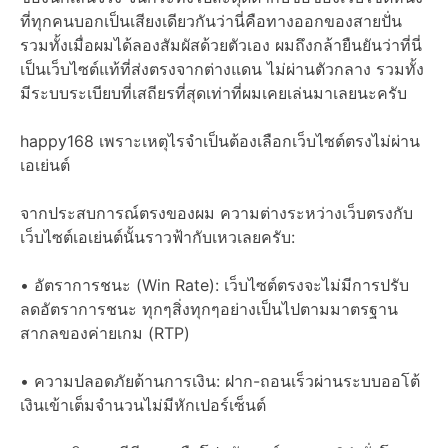
ที่ทุกคนบอกเป็นเสียงเดียวกันว่านี่คือทางออกของสายปั่น
รวมทั้งเมื่อผมได้ลองสัมผัสด้วยตัวเอง ผมถึงกล้ายืนยันว่าที่นี่
เป็นเว็บไซต์แท้ที่ส่งตรงจากต่างแดน ไม่ผ่านตัวกลาง รวมทั้ง
มีระบบระเบียบที่เสถียรที่สุดเท่าที่ผมเคยเล่นมาเลยนะครับ
happy168 เพราะเหตุไรจำเป็นต้องเลือกเว็บไซต์ตรงไม่ผ่าน
เอเย่นต์
จากประสบการณ์ตรงของผม ความต่างระหว่างเว็บตรงกับ
เว็บไซต์เอเย่นต์นั้นราวฟ้ากับเหวเลยครับ:
• อัตราการชนะ (Win Rate): เว็บไซต์ตรงจะไม่มีการปรับ
ลดอัตราการชนะ ทุกๆสิ่งทุกๆอย่างเป็นไปตามมาตรฐาน
สากลของค่ายเกม (RTP)
• ความปลอดภัยด้านการเงิน: ฝาก-ถอนเร็วผ่านระบบออโต้
เงินเข้าเต็มจำนวนไม่มีหักเปอร์เซ็นต์