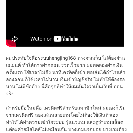
ผมประทับใจคือระบบhengjing168 ตรงจากเว็บ ไม่ต้องผ่าน
เอเย่นต์ ทำให้การฝากถอน รวดเร็วมาก ผมทดลองฝากเงิน
ครั้งแรก ใช้เวลาไม่ถึง นาทีเครดิตก็เข้า พอเล่นได้กำไรแล้ว
ลองถอน ก็ใช้เวลาไม่นาน เงินเข้าบัญชีจริง ไม่ทำให้ต้องรอ
นาน ไม่มีข้ออ้าง นี่คือจุดที่ทำให้ผมมั่นใจว่าเป็นเว็บที่ ถอน
จริง
สำหรับมือใหม่คือ เครดิตฟรีสำหรับสมาชิกใหม่ ผมเองก็เริ่ม
จากเครดิตฟรี ลองเล่นหลายเกมโดยไม่ต้องใช้เงินตัวเอง
ทำให้ได้ทำความเข้าใจระบบ รู้แนวเกม และดูว่าเกมสล็อต
แต่ละค่ายมีสไตล์ไม่เหมือนกัน บางเกมแจกบ่อย บางเกมต้อง