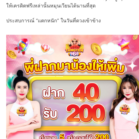
ให้เครดิตฟรีเหล่านั้นหมุนเวียนได้นานที่สุด
ประสบการณ์ “แตกหนัก” ในวันที่ดวงเข้าข้าง