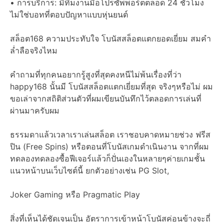
• การบริการ: มีทีมงานมือโปรซัพพอร์ตตลอด 24 ชั่วโมง
ไม่ใช่บอทที่ตอบปัญหาแบบหุ่นยนต์
สล็อต168 ความประทับใจ โบนัสสล็อตแตกยอดเยี่ยม สมคำ
ล่ำลือจริงไหม
คำถามที่ทุกคนอยากรู้สูงที่สุดคงหนีไม่พ้นเรื่องที่ว่า
happy168 นั้นมี โบนัสสล็อตแตกเยี่ยมที่สุด จริงๆหรือไม่ ผม
ขอเล่าจากสถิติส่วนตัวที่ผมเขียนบันทึกไว้ตลอดการเล่นที่
ผ่านมาครับผม
ธรรมดาแล้วเวลาเราเล่นสล็อต เราชอบคาดหมายช่วง ฟรีส
ปิน (Free Spins) หรือตอนที่โบนัสเกมดำเนินงาน จากที่ผม
ทดลองทดลองซื้อฟีเจอร์แล้วก็ปั่นเองในหลายๆค่ายเกมชั้น
แนวหน้าบนเว็บไซต์นี้ ยกตัวอย่างเช่น PG Slot,
Joker Gaming หรือ Pragmatic Play
สิ่งที่เห็นได้ชัดเจนเป็น อัตราการเข้าหน้าโบนัสค่อนข้างจะถี่