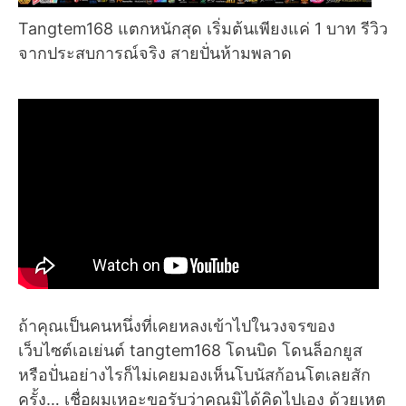
Tangtem168 แตกหนักสุด เริ่มต้นเพียงแค่ 1 บาท รีวิว
จากประสบการณ์จริง สายปั่นห้ามพลาด
ถ้าคุณเป็นคนหนึ่งที่เคยหลงเข้าไปในวงจรของ
เว็บไซต์เอเย่นต์ tangtem168 โดนบิด โดนล็อกยูส
หรือปั่นอย่างไรก็ไม่เคยมองเห็นโบนัสก้อนโตเลยสัก
ครั้ง… เชื่อผมเหอะขอรับว่าคุณมิได้คิดไปเอง ด้วยเหตุ