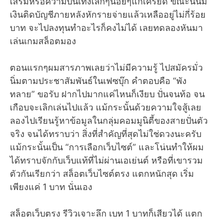
เสริมหรือความบันเทิงเล็กๆน้อยๆแก้เครียด ขณะนั้นมี
เงินติดบัญชีภายหลังหักรายจ่ายแล้วเหลืออยู่ไม่กี่ร้อย
บาท จะไปลงทุนทำอะไรก็คงไม่ได้ เลยทดลองหันมา
เล่นเกมสล็อตมอง
ตอนแรกๆผมสารภาพเลยว่าไม่มีความรู้ ไปสมัครมั่ว
นิ่มตามประชาสัมพันธ์ในเฟซบุ๊ก คำตอบคือ “พัง
ทลาย” ขอรับ ฝากไปมากแค่ไหนก็เงียบ ปั่นจนท้อ จน
เกือบจะเลิกเล่นไปแล้ว แม้กระนั้นด้วยความใจสู้เลย
ลองไปเรียนรู้หาข้อมูลในกลุ่มคอมมูนิตี้ของสายปั่นตัว
จริง จนได้ทราบว่า สิ่งที่สำคัญที่สุดไม่ใช่ดวงนะครับ
แม้กระนั้นเป็น “การเลือกเว็บไซต์” และโน่นทำให้ผม
ได้ทราบจักกับเว็บแท้ที่ไม่ผ่านเอเย่นต์ หรือที่เขารวม
ตัวกันเรียกว่า สล็อตเว็บไซต์ตรง แตกหนักสุด เริ่ม
เพียงแค่ 1 บาท นั่นเอง
สล็อตเว็บตรง รีวิวเจาะลึก เบท 1 บาทก็เสียวได้ แตก