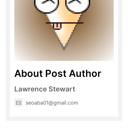
About Post Author
Lawrence Stewart
seoaba01@gmail.com