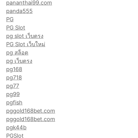
pananthai99.com
panda555
PG
PG Slot
pg slot เว็บตรง
PG Slot เว็บใหม่
pg สล็อต
pg เว็บตรง
pg168
pg718
pg77
pg99
pgfish
pggold168bet.com
pggold168bet.com
pgk44b
PGSlot