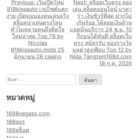
แนะแนว
Previous:
เว็บเปิดใหม่
Next:
สล็อตเว็บตรง ลอง
918kissauto เวปไซต์แตก
เล่น สล็อตออนไลน์ บาคา
เรื่อง
ง่าย เปิดมุมมองคนเล่นจริง
ร่า เงินชัวร์ที่สุด ฝากไม่
สล็อตน่าเล่นตรงไหน
เกินร้อย ได้สอยเงินล้าน
ทำไมหลายคนถึงติดใจ
แอดมินบริการ 24 ช.ม. 10
ใหม่ล่าสุด Top 78 by
ก็ถอนได้ทันที สล็อตเว็บ
Nicolas
ตรง สมัครรับ ของรางวัล
918kissauto.mobi 25
มูลค่าสูงเพียบ Top 12 by
มิถุนายน 26 casino
Nida Tangtem168d.com
18 ก.ค. 2026
ค้นหา
สำหรับ:
หมวดหมู่
1688vegasx.com
168slot
168สล็อต