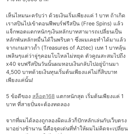
เห็นไหมนะครับว่า ด้วยเงินเริ่มเพียงแค่ 1 บาท ถ้าเกิด
เราสปินไปเข้าตอนฟีพบร์ฟรีสปิน (Free Spins) แล้ว
แจ็กพอตแตกหนักๆเงินหลักบาทสามารถเปลี่ยนเป็น
หลักพันหลักหมื่นได้ในพริบตา ซึ่งผมเคยทำได้มาแล้ว
จากเกมสาวถ้ำ (Treasures of Aztec) เบท 1 บาทลุ้น
เพลินๆแต่ว่าจู่ๆคอมโบไหลไม่หยุด ตัวคูณสะสมไปถึง
x40 จบฟรีสปินวันนั้นผมหอบเงินกลับไปอยู่บ้านมา
4,500 บาทด้วยเงินทุนเริ่มต้นเพียงแค่ไม่กี่สิบบาท
เพียงแค่นั้น!
5 ข้อดีของ
สล็อต168
แตกหนักสุด เริ่มต้นเพียงแค่ 1
บาท ที่สายปั่นจะต้องทดลอง
จากที่ผมได้ลองถูกลองผิดแล้วก็ปักหลักเล่นกับเว็บตรง
มาอย่างช้านาน นี่คือจุดเด่นที่ทำให้ผมไม่คิดจะเปลี่ยน