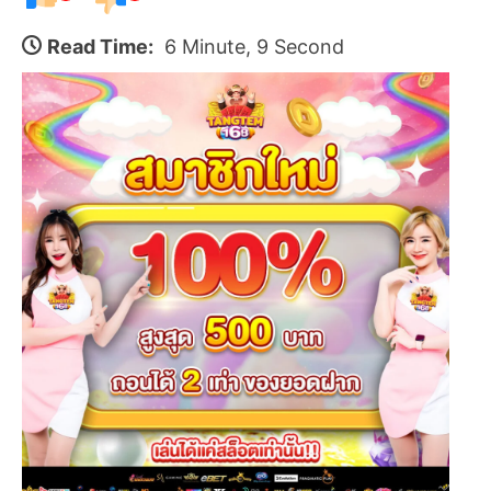
Read Time:
6 Minute, 9 Second