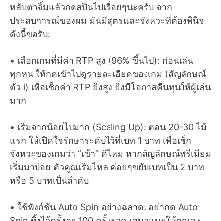
หลับตาจิ้มแล้วกดสปินไปเรื่อยๆนะครับ จาก
ประสบการณ์ของผม มันมีสูตรและจังหวะที่ต้องพินิจ
ดังนี้ขอรับ:
• เลือกเกมที่มีค่า RTP สูง (96% ขึ้นไป): ก่อนเล่น
ทุกหน ให้กดเข้าไปดูรายละเอียดของเกม (สัญลักษณ์
ตัว i) เพื่อเช็กค่า RTP ยิ่งสูง ยิ่งมีโอกาสคืนทุนให้ผู้เล่น
มาก
• เริ่มจากน้อยไปมาก (Scaling Up): ตอน 20-30 ไม้
แรก ให้เปิดใจรักษาระดับไว้ที่เบท 1 บาท เพื่อเช็ก
จังหวะของเกมว่า “เข้า” ดีไหม หากสัญลักษณ์พรีเมียม
เริ่มมาบ่อย ตัวคูณเริ่มไหล ค่อยๆขยับเบทเป็น 2 บาท
หรือ 5 บาทเป็นลำดับ
• ใช้ฟังก์ชัน Auto Spin อย่างฉลาด: อย่ากด Auto
Spin ทิ้งไว้ครั้งละ 100 ครั้งรวด เสนอแนะให้กดเอง