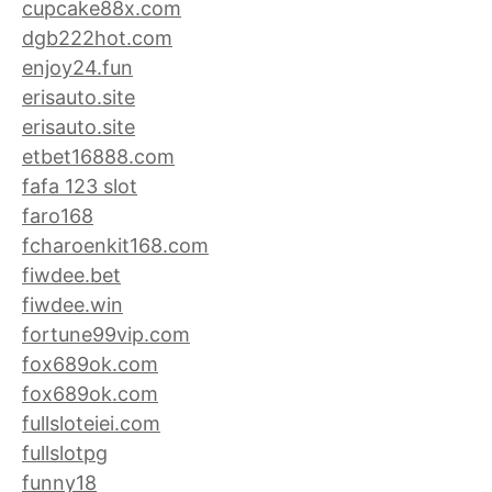
cupcake88x.com
dgb222hot.com
enjoy24.fun
erisauto.site
erisauto.site
etbet16888.com
fafa 123 slot
faro168
fcharoenkit168.com
fiwdee.bet
fiwdee.win
fortune99vip.com
fox689ok.com
fox689ok.com
fullsloteiei.com
fullslotpg
funny18