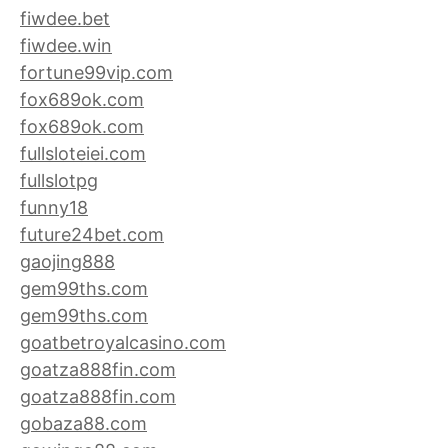
fiwdee.bet
fiwdee.win
fortune99vip.com
fox689ok.com
fox689ok.com
fullsloteiei.com
fullslotpg
funny18
future24bet.com
gaojing888
gem99ths.com
gem99ths.com
goatbetroyalcasino.com
goatza888fin.com
goatza888fin.com
gobaza88.com