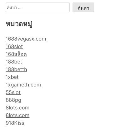
ค้นหา
สำหรับ:
หมวดหมู่
1688vegasx.com
168slot
168สล็อต
188bet
188betth
1xbet
1xgameth.com
55slot
888pg
8lots.com
8lots.com
918Kiss