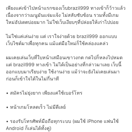
เพียงแค่เข้าไปหน้าแรกของเว็บbrazil999 ทางเข้าก็ว้าวแล้ว
เนื่องจากว่าเมนูมันแจ่มแจ้ง ไม่สลับซับซ้อน รวมทั้งมีเกม
ใหม่อัปเดตบ่อยมาก ไม่ใช่เว็บเงียบๆที่ปล่อยให้เก่าไปบ่อย
ไม่ใช่แค่เล่นง่าย แต่ เราใจง่ายด้วย brazil999 ออกแบบ
เว็บไซต์มาเพื่อทุกคน แม้แต่มือใหม่ก็ใช้คล่องแคล่ว
ผมเคยเล่นเว็บที่ใบหน้าเสมือนเขาวงกต กดไปก็หลงไปหมด
แต่ brazil999 ทางเข้า ไม่ได้เป็นอย่างที่กล่าวมาเลย เว็บนี้
ออกแบบมาเรียบง่าย ใช้งานง่าย แม้ว่าจะยังไม่เคยเล่นมา
ก่อนก็เข้าใจได้ในไม่กี่นาที
• สมัครไม่ยุ่งยาก เพียงแค่ใช้เบอร์โทร
• หน้าเกมโหลดเร็ว ไม่มีดีเลย์
• รองรับโทรศัพท์มือถือทุกระบบ (ผมใช้ iPhone แฟนใช้
Android ก็เล่นได้ทั้งคู่)