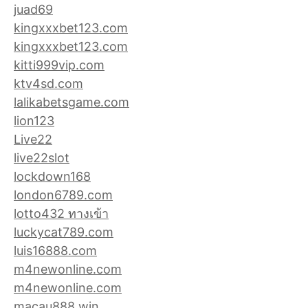
juad69
kingxxxbet123.com
kingxxxbet123.com
kitti999vip.com
ktv4sd.com
lalikabetsgame.com
lion123
Live22
live22slot
lockdown168
london6789.com
lotto432 ทางเข้า
luckycat789.com
luis16888.com
m4newonline.com
m4newonline.com
macau888.win