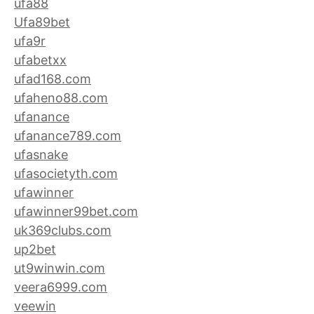
ufa88
Ufa89bet
ufa9r
ufabetxx
ufad168.com
ufaheno88.com
ufanance
ufanance789.com
ufasnake
ufasocietyth.com
ufawinner
ufawinner99bet.com
uk369clubs.com
up2bet
ut9winwin.com
veera6999.com
veewin