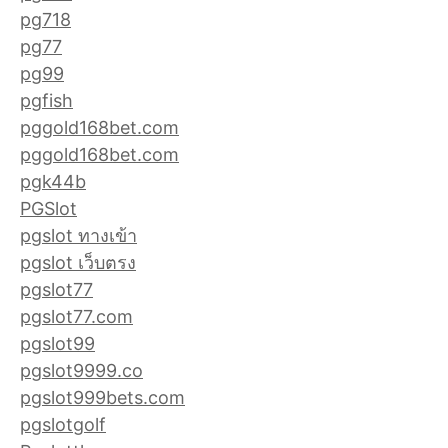
pg718
pg77
pg99
pgfish
pggold168bet.com
pggold168bet.com
pgk44b
PGSlot
pgslot ทางเข้า
pgslot เว็บตรง
pgslot77
pgslot77.com
pgslot99
pgslot9999.co
pgslot999bets.com
pgslotgolf