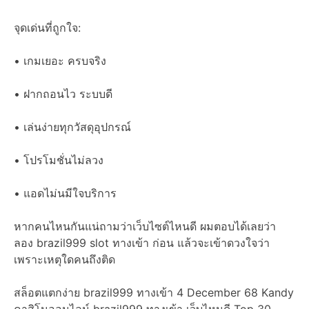
จุดเด่นที่ถูกใจ:
• เกมเยอะ ครบจริง
• ฝากถอนไว ระบบดี
• เล่นง่ายทุกวัสดุอุปกรณ์
• โปรโมชั่นไม่ลวง
• แอดไม่นมีใจบริการ
หากคนไหนกันแน่ถามว่าเว็บไซต์ไหนดี ผมตอบได้เลยว่า
ลอง brazil999 slot ทางเข้า ก่อน แล้วจะเข้าดวงใจว่า
เพราะเหตุใดคนถึงติด
สล็อตแตกง่าย brazil999 ทางเข้า 4 December 68 Kandy