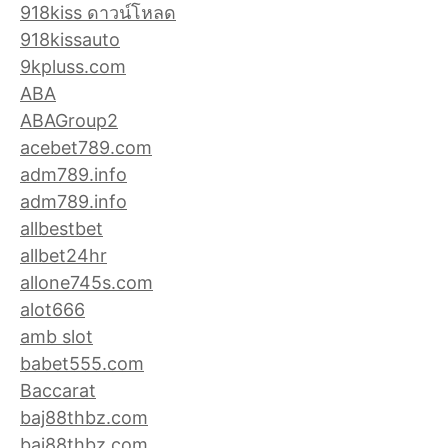
918kiss ดาวน์โหลด
918kissauto
9kpluss.com
ABA
ABAGroup2
acebet789.com
adm789.info
adm789.info
allbestbet
allbet24hr
allone745s.com
alot666
amb slot
babet555.com
Baccarat
baj88thbz.com
baj88thbz.com