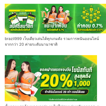
brazil999 เว็บเดียวเล่นได้ทุกเกมดัง รวมการพนันออนไลน์
จากกว่า 20 ค่ายระดับนานาชาติ