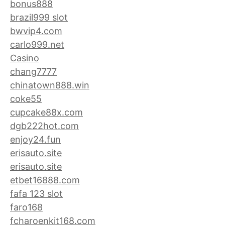
bonus888
brazil999 slot
bwvip4.com
carlo999.net
Casino
chang7777
chinatown888.win
coke55
cupcake88x.com
dgb222hot.com
enjoy24.fun
erisauto.site
erisauto.site
etbet16888.com
fafa 123 slot
faro168
fcharoenkit168.com