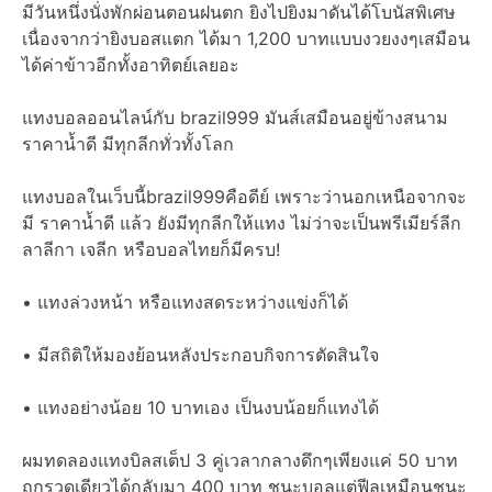
มีวันหนึ่งนั่งพักผ่อนตอนฝนตก ยิงไปยิงมาดันได้โบนัสพิเศษ
เนื่องจากว่ายิงบอสแตก ได้มา 1,200 บาทแบบงวยงงๆเสมือน
ได้ค่าข้าวอีกทั้งอาทิตย์เลยอะ
แทงบอลออนไลน์กับ brazil999 มันส์เสมือนอยู่ข้างสนาม
ราคาน้ำดี มีทุกลีกทั่วทั้งโลก
แทงบอลในเว็บนี้brazil999คือดีย์ เพราะว่านอกเหนือจากจะ
มี ราคาน้ำดี แล้ว ยังมีทุกลีกให้แทง ไม่ว่าจะเป็นพรีเมียร์ลีก
ลาลีกา เจลีก หรือบอลไทยก็มีครบ!
• แทงล่วงหน้า หรือแทงสดระหว่างแข่งก็ได้
• มีสถิติให้มองย้อนหลังประกอบกิจการตัดสินใจ
• แทงอย่างน้อย 10 บาทเอง เป็นงบน้อยก็แทงได้
ผมทดลองแทงบิลสเต็ป 3 คู่เวลากลางดึกๆเพียงแค่ 50 บาท
ถูกรวดเดียวได้กลับมา 400 บาท ชนะบอลแต่ฟีลเหมือนชนะ