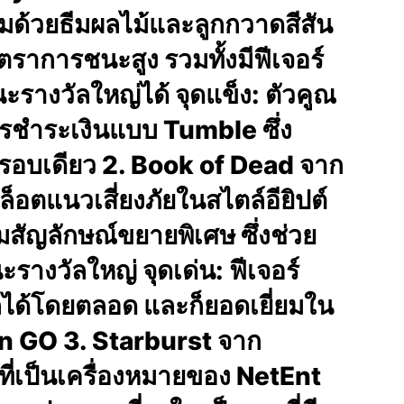
ด้วยธีมผลไม้และลูกกวาดสีสัน
มีอัตราการชนะสูง รวมทั้งมีฟีเจอร์
ะรางวัลใหญ่ได้ จุดแข็ง: ตัวคูณ
การชำระเงินแบบ Tumble ซึ่ง
อบเดียว 2. Book of Dead จาก
็อตแนวเสี่ยงภัยในสไตล์อียิปต์
อมสัญลักษณ์ขยายพิเศษ ซึ่งช่วย
ะรางวัลใหญ่ จุดเด่น: ฟีเจอร์
วัลได้โดยตลอด และก็ยอดเยี่ยมใน
’n GO 3. Starburst จาก
ที่เป็นเครื่องหมายของ NetEnt