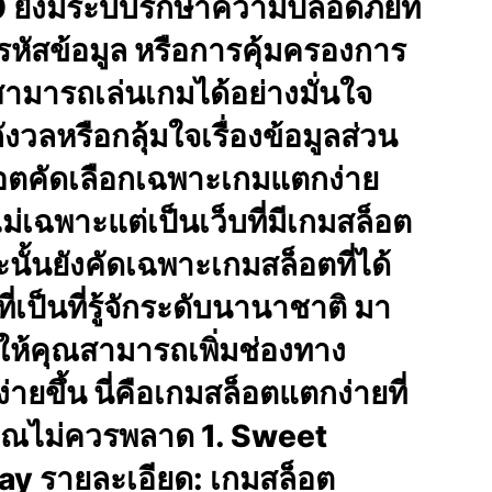
9 ยังมีระบบรักษาความปลอดภัยที่
ารหัสข้อมูล หรือการคุ้มครองการ
สามารถเล่นเกมได้อย่างมั่นใจ
งวลหรือกลุ้มใจเรื่องข้อมูลส่วน
็อตคัดเลือกเฉพาะเกมแตกง่าย
ไม่เฉพาะแต่เป็นเว็บที่มีเกมสล็อต
ั้นยังคัดเฉพาะเกมสล็อตที่ได้
ป็นที่รู้จักระดับนานาชาติ มา
่อให้คุณสามารถเพิ่มช่องทาง
ยขึ้น นี่คือเกมสล็อตแตกง่ายที่
คุณไม่ควรพลาด 1. Sweet
y รายละเอียด: เกมสล็อต