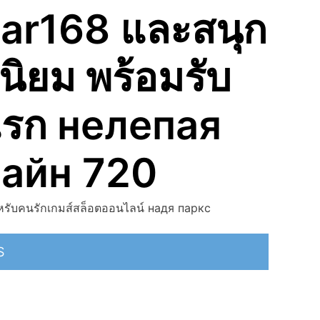
Bar168 และสนุก
่นิยม พร้อมรับ
งแรก нелепая
айн 720
ำหรับคนรักเกมส์สล็อตออนไลน์ надя паркс
S