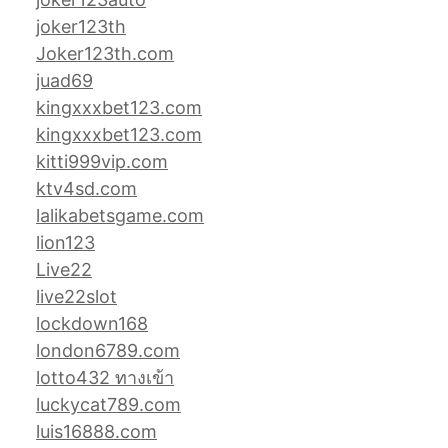
joker123th
Joker123th.com
juad69
kingxxxbet123.com
kingxxxbet123.com
kitti999vip.com
ktv4sd.com
lalikabetsgame.com
lion123
Live22
live22slot
lockdown168
london6789.com
lotto432 ทางเข้า
luckycat789.com
luis16888.com