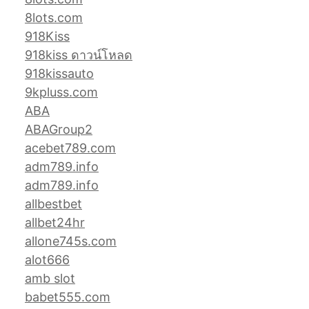
8lots.com
918Kiss
918kiss ดาวน์โหลด
918kissauto
9kpluss.com
ABA
ABAGroup2
acebet789.com
adm789.info
adm789.info
allbestbet
allbet24hr
allone745s.com
alot666
amb slot
babet555.com