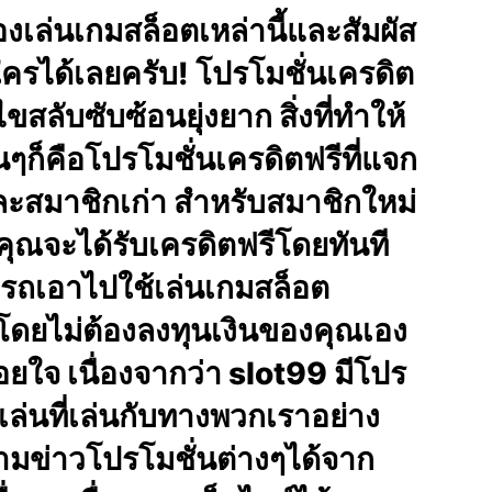
องเล่นเกมสล็อตเหล่านี้และสัมผัส
ครได้เลยครับ! โปรโมชั่นเครดิต
ขสลับซับซ้อนยุ่งยาก สิ่งที่ทำให้
นๆก็คือโปรโมชั่นเครดิตฟรีที่แจก
่และสมาชิกเก่า สำหรับสมาชิกใหม่
คุณจะได้รับเครดิตฟรีโดยทันที
รถเอาไปใช้เล่นเกมสล็อต
ด้โดยไม่ต้องลงทุนเงินของคุณเอง
น้อยใจ เนื่องจากว่า slot99 มีโปร
เล่นที่เล่นกับทางพวกเราอย่าง
ข่าวโปรโมชั่นต่างๆได้จาก