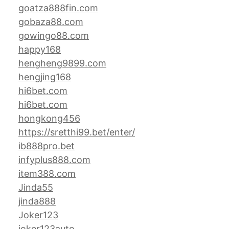
goatza888fin.com
gobaza88.com
gowingo88.com
happy168
hengheng9899.com
hengjing168
hi6bet.com
hi6bet.com
hongkong456
https://sretthi99.bet/enter/
ib888pro.bet
infyplus888.com
item388.com
Jinda55
jinda888
Joker123
joker123auto