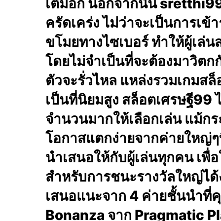
เติมอีก นอกจากนั้น sretthi9
ครัดเคร่ง ไม่ว่าจะเป็นการเข้
ขโมยทางไซเบอร์ ทำให้ผู้เล่น
โดยไม่จำเป็นที่จะต้องมาวิตกกั
ตัวจะรั่วไหล แหล่งรวมเกมสล
เป็นที่นิยมสูง สล็อตเศรษฐี99 
จำนวนมากให้เลือกเล่น แม้กระน
โอกาสแตกง่ายจากค่ายใหญ่ๆที่เ
นำเสนอให้กับผู้เล่นทุกคน เพื
สำหรับการชนะรางวัลใหญ่ได้ง่า
เสนอแนะจาก 4 ค่ายชั้นนำที่
Bonanza จาก Pragmatic Pla