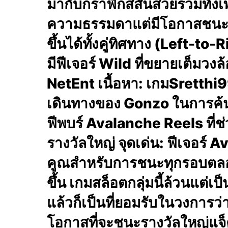
มากับกราฟิกสีสันสวยรวมทั้งเพ
ความธรรมดาแต่มีโอกาสชนะสู
ขึ้นได้ทั้งคู่ทิศทาง (Left-to
มีฟีเจอร์ Wild ที่ขยายเต็มวง
NetEnt เนื้อหา: เกมSretthi9
เดินทางของ Gonzo ในการค้น
ฟีพบร์ Avalanche Reels ที่ช
รางวัลใหญ่ จุดเด่น: ฟีเจอร์ A
คูณสำหรับการชนะทุกรอบตลอด
ขึ้น เกมสล็อตกลุ่มนี้ล้วนแต่เ
แล้วก็เป็นที่ยอมรับในวงการว่
โอกาสที่จะชนะรางวัลใหญ่แจ็คพ