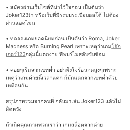
• สมัครผ่านเว็บไซต์ที่น่าไว้ใจก่อน เป็นต้นว่า
Joker123th หรือเว็บที่มีระบบระเบียบออโต้ ไม่ต้อง
ผ่านแอดไม่น
• ทดลองเกมยอดนิยมก่อน เป็นต้นว่า Roma, Joker
Madness หรือ Burning Pearl เพราะเหตุว่าเกม
โจ๊ก
เกอร์123
กลุ่มนี้แตกง่าย ฟีพบร์ไม่สลับซับซ้อน
• ค่อยๆเริ่มจากเบทต่ำ อย่าพึ่งใจร้อนกดสูงๆเพราะ
เหตุว่าเกมค่ายนี้เวลาแตก ก็มักแตกจากเบทต่ำด้วย
เหมือนกัน
สรุปภาพรวมจากคนที่ กลับมาเล่น Joker123 แล้วไม่
ผิดหวัง
ถ้าเกิดคุณถามพวกเราว่า เกมสล็อตจากค่าย