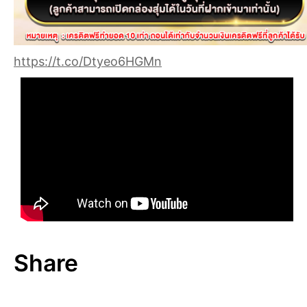
https://t.co/Dtyeo6HGMn
Share