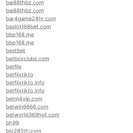
baj88thbz.com
baj88thbz.com
bar4game24hr.com
baslot168bet.com
bbp168.me
bbp168.me
bestbet
betboxclubs.com
betflix
betflixtikto
betflixtikto.info
betflixtikto.info
betm4vip.com
betwin6666.com
betworld369hot.com
bh99
bio285th.com