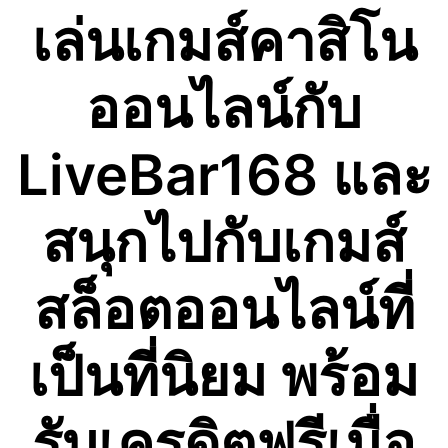
เล่นเกมส์คาสิโน
Skip
to
content
ออนไลน์กับ
LiveBar168 และ
สนุกไปกับเกมส์
สล็อตออนไลน์ที่
เป็นที่นิยม พร้อม
รับเครดิตฟรีเมื่อ