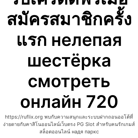
สมัครสมาชิกครั้ง
แรก нелепая
шестёрка
смотреть
онлайн 720
https://ruflix.org พบกับความสนุกและระบบฝากถอนออโต้ที่
ง่ายดายกับคาสิโนออนไลน์เว็บตรง PG Slot สำหรับคนรักเกมส์
สล็อตออนไลน์ надя паркс