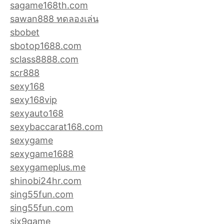
sagame168th.com
sawan888 ทดลองเล่น
sbobet
sbotop1688.com
sclass8888.com
scr888
sexy168
sexy168vip
sexyauto168
sexybaccarat168.com
sexygame
sexygame1688
sexygameplus.me
shinobi24hr.com
sing55fun.com
sing55fun.com
six9game