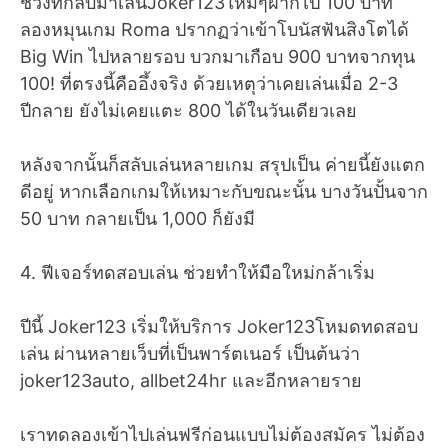
ช่วงที่กลับมาเล่นJoker123ใหม่ๆฝากไป 100 บาท
ลองหมุนเกม Roma ปรากฏว่าเข้าโบนัสฟันสิงโตได้
Big Win ไปหลายรอบ บวกมาเกือบ 900 บาทจากทุน
100! ที่ตรงนี้คืออึ้งจริง ด้วยเหตุว่าเคยเล่นเมื่อ 2-3
ปีกลาย ยังไม่เคยแตะ 800 ได้ในวันเดียวเลย
หลังจากนั้นก็สลับเล่นหลายเกม สรุปเป็น ค่ายนี้ยังแตก
ดีอยู่ หากเลือกเกมให้เหมาะกับขณะนั้น บางวันปั้นจาก
50 บาท กลายเป็น 1,000 ก็ยังมี
4. ฟีเจอร์ทดสอบเล่น ช่วยทำให้มือใหม่กล้าเริ่ม
ปีนี้ Joker123 เริ่มให้บริการ Joker123โหมดทดสอบ
เล่น ผ่านหลายเว็บที่เป็นพาร์ตเนอร์ เป็นต้นว่า
joker123auto, allbet24hr และอีกหลายราย
เราทดลองเข้าไปเล่นฟรีก่อนแบบไม่ต้องสมัคร ไม่ต้อง