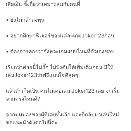
เสียเงิน ซึ่งถือว่าเหมาะสมกับคนที่
• ยังไม่กล้าลงทุน
• อยากศึกษาฟีเจอร์ของแต่ละเกมJoker123ก่อน
• ต้องการลองว่าจังหวะเกมแบบไหนที่ตัวเองชอบ
เรียกว่าค่ายนี้ไม่กั๊ก ไม่บังคับให้เพิ่มเติมก่อน มีให้
เล่นJoker123thฟรีแบบใจดีสุดๆ
แล้วถ้าเกิดเป็น คนไม่เคยเล่น Joker123 เลย จะเริ่ม
จากตรงไหนดี?
จากมุมมองของผู้ที่เคยทั้งเลิก และก็กลับมาเล่นใหม่
ขอแนะนำดังต่อไปนี้ค่ะ