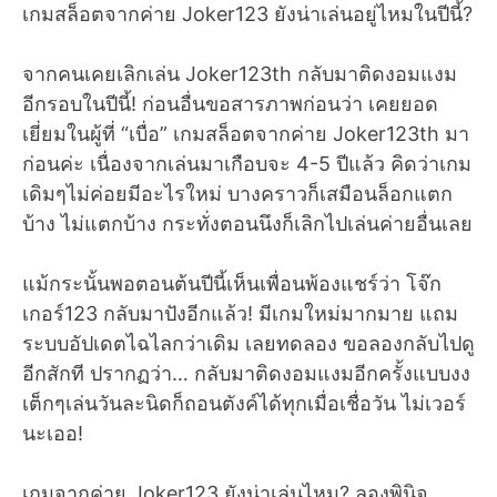
เกมสล็อตจากค่าย Joker123 ยังน่าเล่นอยู่ไหมในปีนี้?
จากคนเคยเลิกเล่น Joker123th กลับมาติดงอมแงม
อีกรอบในปีนี้! ก่อนอื่นขอสารภาพก่อนว่า เคยยอด
เยี่ยมในผู้ที่ “เบื่อ” เกมสล็อตจากค่าย Joker123th มา
ก่อนค่ะ เนื่องจากเล่นมาเกือบจะ 4-5 ปีแล้ว คิดว่าเกม
เดิมๆไม่ค่อยมีอะไรใหม่ บางคราวก็เสมือนล็อกแตก
บ้าง ไม่แตกบ้าง กระทั่งตอนนึงก็เลิกไปเล่นค่ายอื่นเลย
แม้กระนั้นพอตอนต้นปีนี้เห็นเพื่อนพ้องแชร์ว่า โจ๊ก
เกอร์123 กลับมาปังอีกแล้ว! มีเกมใหม่มากมาย แถม
ระบบอัปเดตไฉไลกว่าเดิม เลยทดลอง ขอลองกลับไปดู
อีกสักที ปรากฏว่า… กลับมาติดงอมแงมอีกครั้งแบบงง
เต็กๆเล่นวันละนิดก็ถอนตังค์ได้ทุกเมื่อเชื่อวัน ไม่เวอร์
นะเออ!
เกมจากค่าย Joker123 ยังน่าเล่นไหม? ลองพินิจ