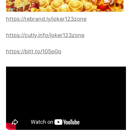
https://rebrand.ly/joker123zone
https://cutly.info/joker123zone
https://bitt.to/105p0q