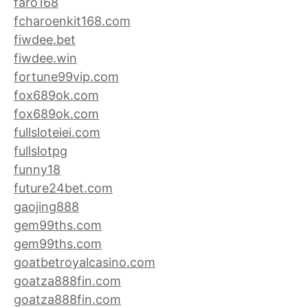
faro168
fcharoenkit168.com
fiwdee.bet
fiwdee.win
fortune99vip.com
fox689ok.com
fox689ok.com
fullsloteiei.com
fullslotpg
funny18
future24bet.com
gaojing888
gem99ths.com
gem99ths.com
goatbetroyalcasino.com
goatza888fin.com
goatza888fin.com