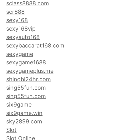
sclass8888.com
scr888
sexy168
sexy168vip
sexyauto168
sexybaccarat168.com
sexygame
sexygame1688
sexygameplus.me
shinobi24hr.com
sing55fun.com
sing55fun.com
six9game
six9game.win
sky2899.com
Slot
Slot Online