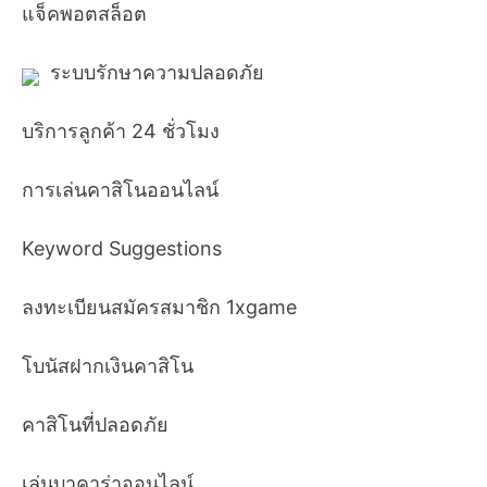
แจ็คพอตสล็อต
ระบบรักษาความปลอดภัย
บริการลูกค้า 24 ชั่วโมง
การเล่นคาสิโนออนไลน์
Keyword Suggestions
ลงทะเบียนสมัครสมาชิก 1xgame
โบนัสฝากเงินคาสิโน
คาสิโนที่ปลอดภัย
เล่นบาคาร่าออนไลน์