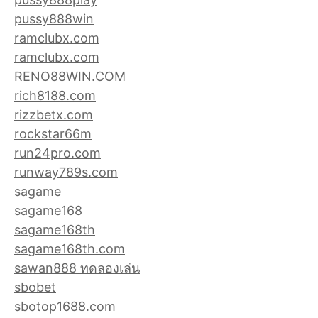
pussy888win
ramclubx.com
ramclubx.com
RENO88WIN.COM
rich8188.com
rizzbetx.com
rockstar66m
run24pro.com
runway789s.com
sagame
sagame168
sagame168th
sagame168th.com
sawan888 ทดลองเล่น
sbobet
sbotop1688.com