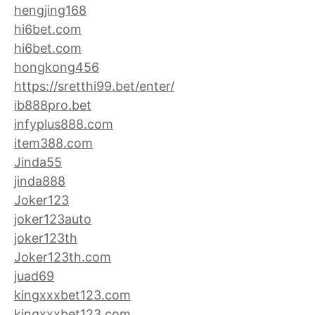
hengjing168
hi6bet.com
hi6bet.com
hongkong456
https://sretthi99.bet/enter/
ib888pro.bet
infyplus888.com
item388.com
Jinda55
jinda888
Joker123
joker123auto
joker123th
Joker123th.com
juad69
kingxxxbet123.com
kingxxxbet123.com