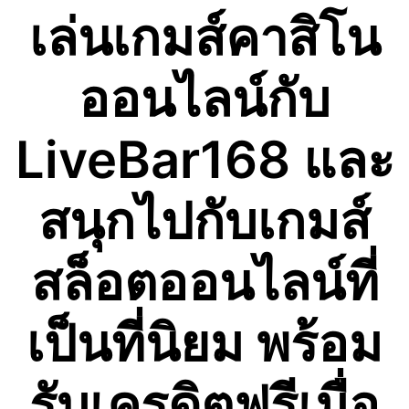
เล่นเกมส์คาสิโน
Skip
to
content
ออนไลน์กับ
LiveBar168 และ
สนุกไปกับเกมส์
สล็อตออนไลน์ที่
เป็นที่นิยม พร้อม
รับเครดิตฟรีเมื่อ