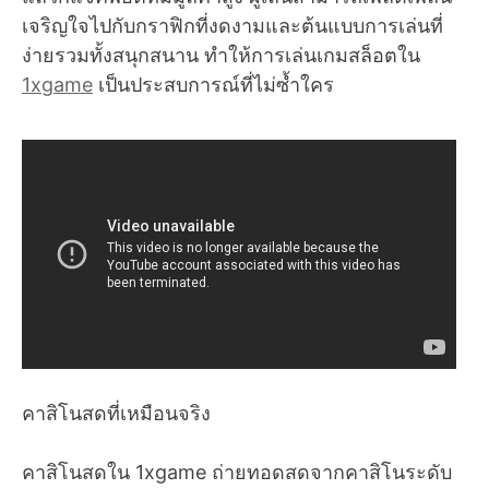
เจริญใจไปกับกราฟิกที่งดงามและต้นแบบการเล่นที่
ง่ายรวมทั้งสนุกสนาน ทำให้การเล่นเกมสล็อตใน
1xgame
เป็นประสบการณ์ที่ไม่ซ้ำใคร
คาสิโนสดที่เหมือนจริง
คาสิโนสดใน 1xgame ถ่ายทอดสดจากคาสิโนระดับ