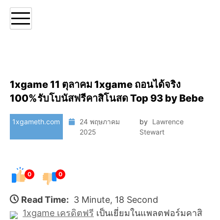
1xgame 11 ตุลาคม 1xgame ถอนได้จริง
100%รับโบนัสฟรีคาสิโนสด Top 93 by Bebe
1xgameth.com
24 พฤษภาคม
by
Lawrence
2025
Stewart
0
0
Read Time:
3 Minute, 18 Second
1xgame เครดิตฟรี
เป็นเยี่ยมในแพลตฟอร์มคาสิ