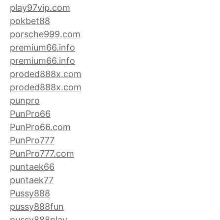
play97vip.com
pokbet88
porsche999.com
premium66.info
premium66.info
proded888x.com
proded888x.com
punpro
PunPro66
PunPro66.com
PunPro777
PunPro777.com
puntaek66
puntaek77
Pussy888
pussy888fun
pussy888play