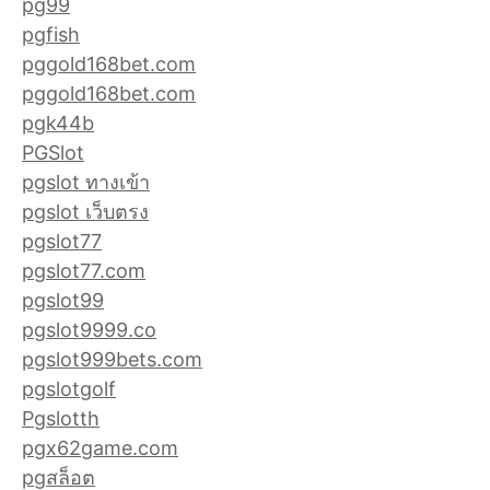
pg99
pgfish
pggold168bet.com
pggold168bet.com
pgk44b
PGSlot
pgslot ทางเข้า
pgslot เว็บตรง
pgslot77
pgslot77.com
pgslot99
pgslot9999.co
pgslot999bets.com
pgslotgolf
Pgslotth
pgx62game.com
pgสล็อต