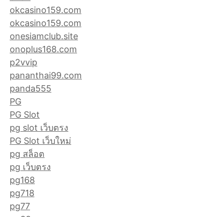
okcasino159.com
okcasino159.com
onesiamclub.site
onoplus168.com
p2vvip
pananthai99.com
panda555
PG
PG Slot
pg slot เว็บตรง
PG Slot เว็บใหม่
pg สล็อต
pg เว็บตรง
pg168
pg718
pg77