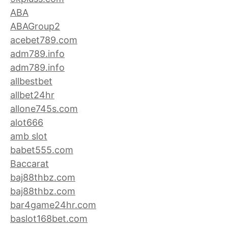
ABA
ABAGroup2
acebet789.com
adm789.info
adm789.info
allbestbet
allbet24hr
allone745s.com
alot666
amb slot
babet555.com
Baccarat
baj88thbz.com
baj88thbz.com
bar4game24hr.com
baslot168bet.com