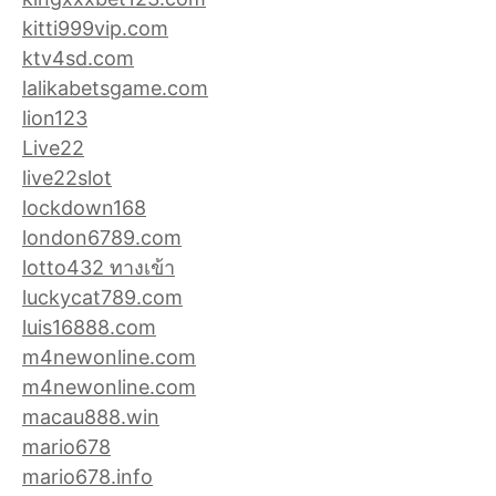
kitti999vip.com
ktv4sd.com
lalikabetsgame.com
lion123
Live22
live22slot
lockdown168
london6789.com
lotto432 ทางเข้า
luckycat789.com
luis16888.com
m4newonline.com
m4newonline.com
macau888.win
mario678
mario678.info