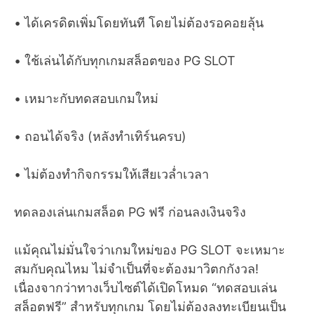
• ได้เครดิตเพิ่มโดยทันที โดยไม่ต้องรอคอยลุ้น
• ใช้เล่นได้กับทุกเกมสล็อตของ PG SLOT
• เหมาะกับทดสอบเกมใหม่
• ถอนได้จริง (หลังทำเทิร์นครบ)
• ไม่ต้องทำกิจกรรมให้เสียเวล่ำเวลา
ทดลองเล่นเกมสล็อต PG ฟรี ก่อนลงเงินจริง
แม้คุณไม่มั่นใจว่าเกมใหม่ของ PG SLOT จะเหมาะ
สมกับคุณไหม ไม่จำเป็นที่จะต้องมาวิตกกังวล!
เนื่องจากว่าทางเว็บไซต์ได้เปิดโหมด “ทดสอบเล่น
สล็อตฟรี” สำหรับทุกเกม โดยไม่ต้องลงทะเบียนเป็น