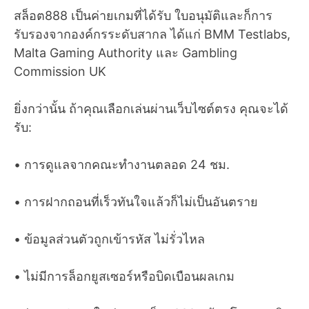
สล็อต888 เป็นค่ายเกมที่ได้รับ ใบอนุมัติและก็การ
รับรองจากองค์กรระดับสากล ได้แก่ BMM Testlabs,
Malta Gaming Authority และ Gambling
Commission UK
ยิ่งกว่านั้น ถ้าคุณเลือกเล่นผ่านเว็บไซต์ตรง คุณจะได้
รับ:
• การดูแลจากคณะทำงานตลอด 24 ชม.
• การฝากถอนที่เร็วทันใจแล้วก็ไม่เป็นอันตราย
• ข้อมูลส่วนตัวถูกเข้ารหัส ไม่รั่วไหล
• ไม่มีการล็อกยูสเซอร์หรือบิดเบือนผลเกม