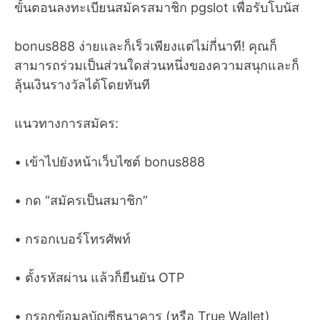
ขั้นตอนลงทะเบียนสมัครสมาชิก pgslot เพื่อรับโบนัส
bonus888 ง่ายและก็เร็วเพียงแต่ไม่กี่นาที! คุณก็
สามารถร่วมเป็นส่วนใดส่วนหนึ่งของความสนุกและก็
ลุ้นเงินรางวัลได้โดยทันที
แนวทางการสมัคร:
• เข้าไปยังหน้าเว็บไซต์ bonus888
• กด “สมัครเป็นสมาชิก”
• กรอกเบอร์โทรศัพท์
• ตั้งรหัสผ่าน แล้วก็ยืนยัน OTP
• กรอกข้อมูลบัญชีธนาคาร (หรือ True Wallet)