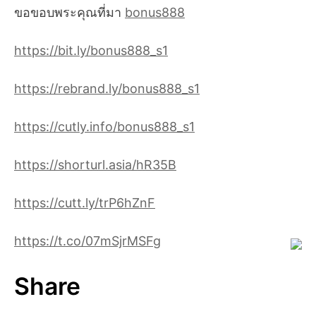
ขอขอบพระคุณที่มา
bonus888
https://bit.ly/bonus888_s1
https://rebrand.ly/bonus888_s1
https://cutly.info/bonus888_s1
https://shorturl.asia/hR35B
https://cutt.ly/trP6hZnF
https://t.co/07mSjrMSFg
Share