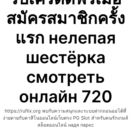
สมัครสมาชิกครั้ง
แรก нелепая
шестёрка
смотреть
онлайн 720
https://ruflix.org พบกับความสนุกและระบบฝากถอนออโต้ที่
ง่ายดายกับคาสิโนออนไลน์เว็บตรง PG Slot สำหรับคนรักเกมส์
สล็อตออนไลน์ надя паркс