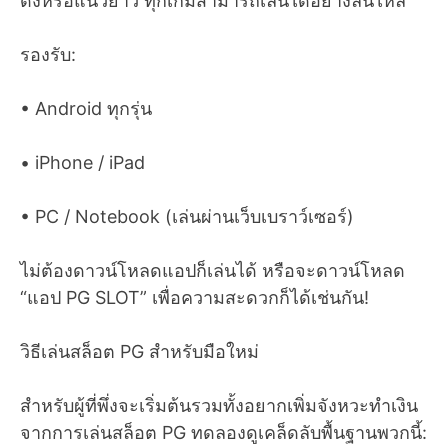
ดิ่งหรือแนวยาว ทุกเกมสามารถเล่นได้อย่างลื่นไหล
รองรับ:
• Android ทุกรุ่น
• iPhone / iPad
• PC / Notebook (เล่นผ่านเว็บเบราว์เซอร์)
ไม่ต้องดาวน์โหลดแอปก็เล่นได้ หรือจะดาวน์โหลด
“แอป PG SLOT” เพื่อความสะดวกก็ได้เช่นกัน!
วิธีเล่นสล็อต PG สำหรับมือใหม่
สำหรับผู้ที่พึ่งจะเริ่มต้นรวมทั้งอยากเพิ่มจังหวะทำเงิน
จากการเล่นสล็อต PG ทดลองดูเคล็ดลับพื้นฐานพวกนี้: