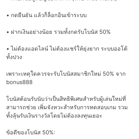
• กดยืนยัน แล้วก็ล็อกอินเข้าระบบ
• ฝากเงินอย่างน้อย รวมทั้งกดรับโบนัส 50%
• ไม่ต้องแอดไลน์ ไม่ต้องแชร์ให้ยุ่งยาก ระบบออโต้
ทั้งปวง
เพราะเหตุใดควรจะรับโบนัสสมาชิกใหม่ 50% จาก
bonus888
โบนัสต้อนรับนับว่าเป็นสิทธิพิเศษสำหรับผู้เล่นใหม่ที่
สามารถช่วย เพิ่มจังหวะสำหรับการทดสอบเกม รวม
ทั้งลุ้นรับเงินรางวัลโดยไม่ต้องลงทุนเยอะ
ข้อดีของโบนัส 50%: