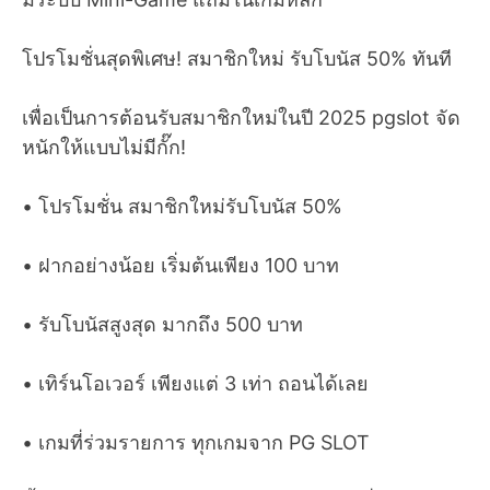
โปรโมชั่นสุดพิเศษ! สมาชิกใหม่ รับโบนัส 50% ทันที
เพื่อเป็นการต้อนรับสมาชิกใหม่ในปี 2025 pgslot จัด
หนักให้แบบไม่มีกั๊ก!
• โปรโมชั่น สมาชิกใหม่รับโบนัส 50%
• ฝากอย่างน้อย เริ่มต้นเพียง 100 บาท
• รับโบนัสสูงสุด มากถึง 500 บาท
• เทิร์นโอเวอร์ เพียงแต่ 3 เท่า ถอนได้เลย
• เกมที่ร่วมรายการ ทุกเกมจาก PG SLOT