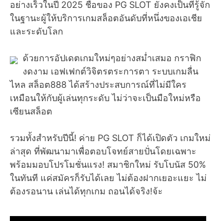
อย่างเร็วในปี 2025 ชื่อของ PG SLOT ยังคงเป็นที่รู้จัก
ในฐานะผู้ให้บริการเกมสล็อตอันดับที่หนึ่งของเอเชีย
และระดับโลก
ด้วยการอัปเดตเกมใหม่ๆอย่างสม่ำเสมอ กราฟิก
งดงาม เอฟเฟกต์วิจิตรตระการตา ระบบเกมลื่น
ไหล สล็อต888 ได้สร้างประสบการณ์ที่ไม่มีใคร
เหมือนให้กับผู้เล่นทุกระดับ ไม่ว่าจะเป็นมือใหม่หรือ
เซียนสล็อต
รวมทั้งสำหรับปีนี้! ค่าย PG SLOT ก็ได้เปิดตัว เกมใหม่
ล่าสุด ที่พัฒนามาเพื่อตอบโจทย์สายปั่นโดยเฉพาะ
พร้อมมอบโปรโมชั่นแรง! สมาชิกใหม่ รับโบนัส 50%
ในทันที แค่สมัครก็รับได้เลย ไม่ต้องฝากเยอะแยะ ไม่
ต้องรอนาน เล่นได้ทุกเกม ถอนได้จริง!จ้ะ