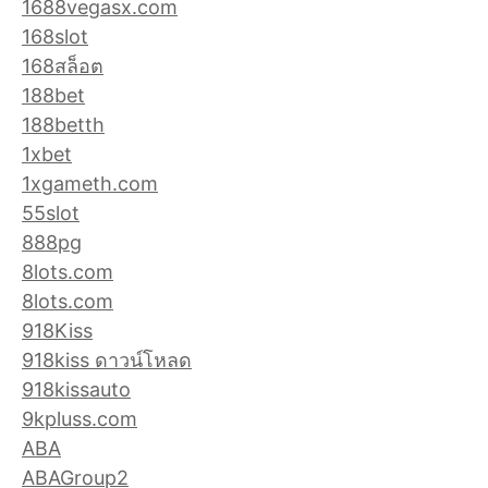
1688vegasx.com
168slot
168สล็อต
188bet
188betth
1xbet
1xgameth.com
55slot
888pg
8lots.com
8lots.com
918Kiss
918kiss ดาวน์โหลด
918kissauto
9kpluss.com
ABA
ABAGroup2