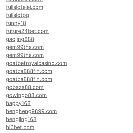
fullsloteiei.com
fullslotpg
funny18
future24bet.com
gaojing888
gem99ths.com
gem99ths.com
goatbetroyalcasino.com
goatza888fin.com
goatza888fin.com
gobaza88.com
gowingo88.com
happy168
hengheng9899.com
hengjing168
hi6bet.com