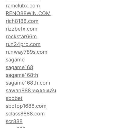
ramclubx.com
RENO88WIN.COM
rich8188.com
rizzbetx.com
rockstar66m
run24pro.com
runway789s.com
sagame
sagame168
sagame168th
sagame168th.com
sawan888 ทดลองเล่น
sbobet
sbotop1688.com
sclass8888.com
scr888