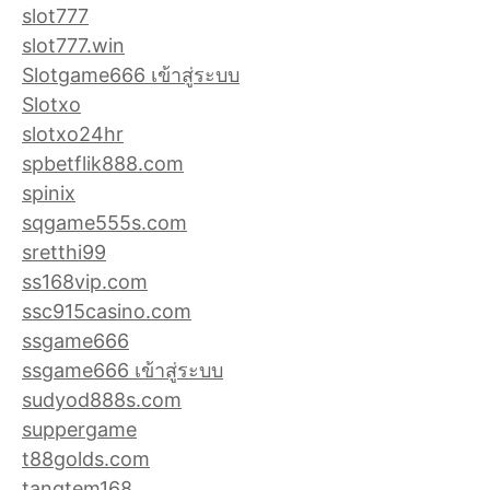
slot777
slot777.win
Slotgame666 เข้าสู่ระบบ
Slotxo
slotxo24hr
spbetflik888.com
spinix
sqgame555s.com
sretthi99
ss168vip.com
ssc915casino.com
ssgame666
ssgame666 เข้าสู่ระบบ
sudyod888s.com
suppergame
t88golds.com
tangtem168