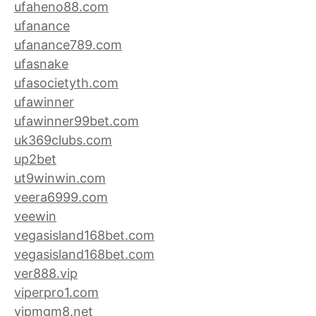
ufaheno88.com
ufanance
ufanance789.com
ufasnake
ufasocietyth.com
ufawinner
ufawinner99bet.com
uk369clubs.com
up2bet
ut9winwin.com
veera6999.com
veewin
vegasisland168bet.com
vegasisland168bet.com
ver888.vip
viperpro1.com
vipmgm8.net