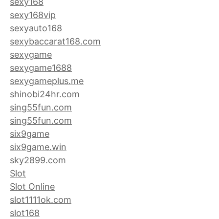
sexy168
sexy168vip
sexyauto168
sexybaccarat168.com
sexygame
sexygame1688
sexygameplus.me
shinobi24hr.com
sing55fun.com
sing55fun.com
six9game
six9game.win
sky2899.com
Slot
Slot Online
slot1111ok.com
slot168