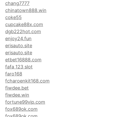
chang7777
chinatown888.win
coke55
cupcake88x.com
dgb222hot.com
enjoy24.fun
erisauto.site
erisauto.site
etbet16888.com
fafa 123 slot
faro168
fcharoenkit168.com
fiwdee.bet
fiwdee.win
fortune99vip.com
fox689ok.com
fox689ok.com