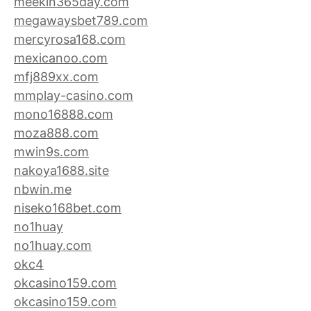
meekin365day.com
megawaysbet789.com
mercyrosa168.com
mexicanoo.com
mfj889xx.com
mmplay-casino.com
mono16888.com
moza888.com
mwin9s.com
nakoya1688.site
nbwin.me
niseko168bet.com
no1huay
no1huay.com
okc4
okcasino159.com
okcasino159.com