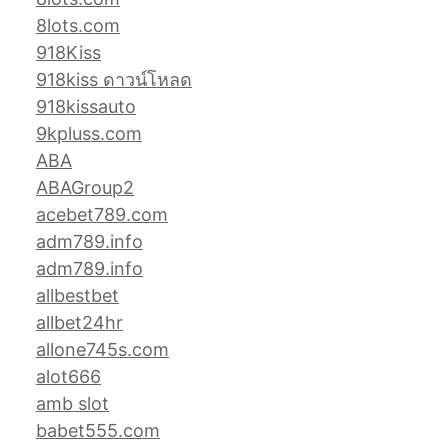
8lots.com
918Kiss
918kiss ดาวน์โหลด
918kissauto
9kpluss.com
ABA
ABAGroup2
acebet789.com
adm789.info
adm789.info
allbestbet
allbet24hr
allone745s.com
alot666
amb slot
babet555.com