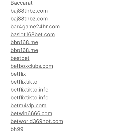
Baccarat
baj88thbz.com
baj88thbz.com
bar4game24hr.com
baslot168bet.com
bbp168.me
bbp168.me
bestbet
betboxclubs.com
betflix
betflixtikto
betflixtikto.info
betflixtikto.info
betm4vip.com
betwin6666.com
betworld369hot.com
bh99