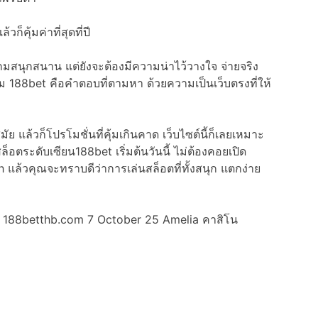
็คุ้มค่าที่สุดที่ปี
เกมสนุกสนาน แต่ยังจะต้องมีความน่าไว้วางใจ จ่ายจริง
188bet คือคำตอบที่ตามหา ด้วยความเป็นเว็บตรงที่ให้
ย แล้วก็โปรโมชั่นที่คุ้มเกินคาด เว็บไซต์นี้ก็เลยเหมาะ
ล็อตระดับเซียน188bet เริ่มต้นวันนี้ ไม่ต้องคอยเปิด
แล้วคุณจะทราบดีว่าการเล่นสล็อตที่ทั้งสนุก แตกง่าย
88bet 188betthb.com 7 October 25 Amelia คาสิโน