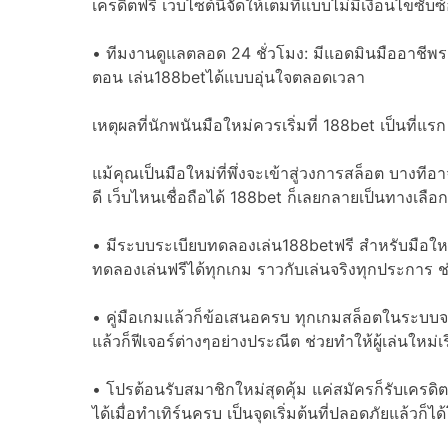
เครดิตฟรี เว็บไซต์นี้จัดให้เต็มที่แบบไม่มีเงื่อนไขซับซ
• ทีมงานดูแลตลอด 24 ชั่วโมง: มีแอดมินมืออาชีพ
ตอน เล่น188betได้แบบอุ่นใจตลอดเวลา
เหตุผลที่นักพนันมือใหม่ควรเริ่มที่ 188bet เป็นที่แรก
แม้คุณเป็นมือใหม่ที่พึ่งจะเข้าสู่วงการสล็อต บางท
ดี เว็บไหนเชื่อถือได้ 188bet ก็เลยกลายเป็นทางเลือก
• มีระบบระเบียบทดลองเล่น188betฟรี สำหรับมือใหม่ท
ทดลองเล่นฟรีได้ทุกเกม ราวกับเล่นจริงทุกประการ ช่
• คู่มือเกมแล้วก็ข้อเสนอครบ ทุกเกมสล็อตในระบบจะ
แล้วก็ฟีเจอร์ต่างๆอย่างประณีต ช่วยทำให้ผู้เล่นใหม่เรีย
• โปรต้อนรับสมาชิกใหม่สุดคุ้ม แค่สมัครก็รับเคร
ได้เมื่อทำเทิร์นครบ เป็นจุดเริ่มต้นที่ปลอดภัยแล้วก็