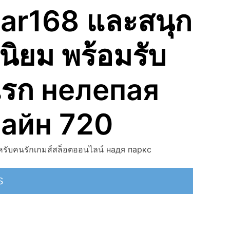
Bar168 และสนุก
่นิยม พร้อมรับ
งแรก нелепая
айн 720
ำหรับคนรักเกมส์สล็อตออนไลน์ надя паркс
S