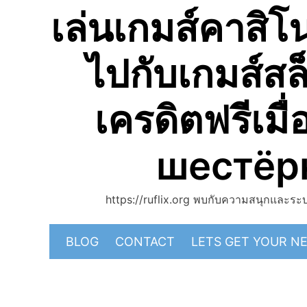
เล่นเกมส์คาสิ
Skip
to
content
ไปกับเกมส์สล็
เครดิตฟรีเม
шестёр
https://ruflix.org พบกับความสนุกและระ
BLOG
CONTACT
LETS GET YOUR NE