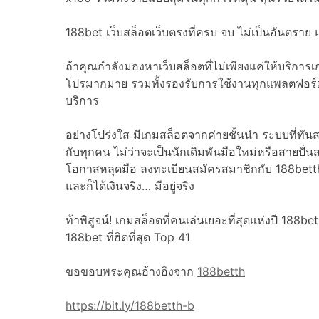
188bet เว็บสล็อตเว็บตรงที่ครบ จบ ไม่เป็นอันตราย แล้วก
ถ้าคุณกำลังมองหาเว็บสล็อตที่ไม่เพียงแค่ให้บริการ
โปรมากมาย รวมทั้งรองรับการใช้งานทุกแพลตฟอร์ม 
บริการ
อย่างโปร่งใส มีเกมสล็อตจากค่ายชั้นนำ ระบบที่ทันสมั
กับทุกคน ไม่ว่าจะเป็นนักเดิมพันมือใหม่หรือสายปั่นส
โอกาสหลุดมือ ลงทะเบียนสมัครสมาชิกกับ 188betth 
และก็ได้เงินจริง… มีอยู่จริง
ท้าพิสูจน์! เกมสล็อตที่คนเล่นเยอะที่สุดแห่งปี 1
188bet ที่ฮิตที่สุด Top 41
ขอขอบพระคุณอ้างอิงจาก
188betth
https://bit.ly/188betth-b