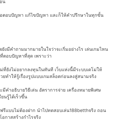
้อน
รอตอบปัญหา แก้ไขปัญหา และก็ให้คำปรึกษาในทุกขั้น
ีอาจยังมีคำถามมากมายในใจว่าจะเริ่มอย่างไร เล่นเกมไหน
ที่ตอบปัญหาที่สุด เพราะว่า
ี่ยังไม่อยากลงทุนในทันที เว็บแห่งนี้มีระบบเดโม่ให้
วยทำให้รู้เรื่องรูปแบบเกมสล็อตก่อนลงสู่สนามจริง
มีคำอธิบายวิธีเล่น อัตราการจ่าย เครื่องหมายพิเศษ
นรู้ได้เร็วขึ้น
ดิตฟรีแบบไม่ต้องฝาก นำไปทดสอบเล่น188betthจริง ถอน
ได้โอกาสสร้างกำไรจริง