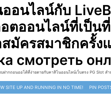
โนออนไลน์กับ Live
อตออนไลน์ที่เป็นที
ื่อสมัครสมาชิกครั้
ка смотреть онл
บบฝากถอนออโต้ที่ง่ายดายกับคาสิโนออนไลน์เว็บตรง PG Slot ส
W SITE UP AND RUNNING IN NO TIME!
PIN POST