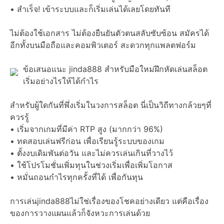
• สำเร็จ! เข้าระบบและก็เริ่มเล่นได้เลยโดยทันที
ไม่ต้องใช้เอกสาร ไม่ต้องยืนยันตัวตนสลับซับซ้อน สมัครได้
อีกทั้งบนมือถือและคอมพิวเตอร์ สะดวกทุกแพลตฟอร์ม
ข้อเสนอแนะ jinda888 สำหรับมือใหม่ฝึกหัดเล่นสล็อต
เริ่มอย่างไรให้ได้กำไร
สำหรับผู้ใดกันที่พึ่งเริ่มในวงการสล็อต นี่เป็นวิถีทางกล้วยๆที่
ควรรู้
• เริ่มจากเกมที่มีค่า RTP สูง (มากกว่า 96%)
• ทดสอบเล่นฟรีก่อน เพื่อเรียนรู้ระบบของเกม
• ตั้งงบเดิมพันต่อวัน และไม่ควรเล่นเกินที่วางไว้
• ใช้โปรโมชั่นเพิ่มทุนในช่วงเริ่มเพื่อเพิ่มโอกาส
• หมั่นถอนกำไรทุกครั้งที่ได้ เพื่อกันทุน
การเล่นjinda888ไม่ใช่เรื่องของโชคอย่างเดียว แต่คือเรื่อง
ของการวางแผนแล้วก็จังหวะการเล่นด้วย