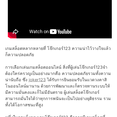
เกมสล็อตหลากหลายที่ โจ๊กเกอร์123 ความน่าไว้วางใจแล้ว
ก็ความปลอดภัย
การเลือกเล่นเกมสล็อตออนไลน์ สิ่งที่ผู้เล่นโจ๊กเกอร์123จำ
ต้องใคร่ครวญเป็นอย่างมากคือ ความปลอดภัยรวมทั้งความ
น่านับถือ ซึ่ง
joker123
ได้รับการยินยอมรับในแวดวงคาสิ
โนออนไลน์มานาน ด้วยการพัฒนาและก็ตรวจทานระบบให้
มีความมั่นคงและก็ไม่มีอันตราย ผู้เล่นสล็อตโจ๊กเกอร์
สามารถมั่นใจได้ว่าทุกการพนันจะเป็นไปอย่างยุติธรรม รวม
ทั้งได้โอกาสชนะที่สูง