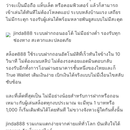
ว่าจะเป็นมือถือ แท็บเล็ต หรือคอมพิวเตอร์ แล้วก็สามารถ
เข้าเล่นได้ทันทีไม่ต้องโหลดแอป ระบบหลังบ้านแรง เสถียร
ไม่มีกระตุก รองรับผู้เล่นได้พร้อมหลายพันยูสแบบไม่มีสะดุด
jinda888 ระบบฝากถอนออโต้ ไม่มีอย่างต่ำ รองรับทุก
ช่องทาง สะดวกและปลอดภัย
สล็อต888 ใช้ระบบฝากถอนอัตโนมัติที่เร็วทันใจข้างใน 10
วินาที ไม่ต้องแนบสลิป ไม่ต้องรอคอยแอดมินตอบกลับ
รองรับอีกทั้งการโอนผ่านธนาคารชั้นหนึ่งของไทยและก็
True Wallet เติมเงินง่าย เบิกเงินได้จริงแบบไม่มีเงื่อนไขสลับ
ซับซ้อน
และที่เด็ดที่สุดเป็น ไม่มีอย่างน้อยสำหรับการฝากหรือถอน
เหมาะกับผู้เล่นสล็อตทุกงบประมาณ จะมีทุน 1 บาทหรือ
1,000 ก็เริ่มเดิมพันได้โดยทันที ไม่ขวางจังหวะผู้ใดกันทั้งนั้น
jinda888 รวมเกมแตกง่ายจากค่ายแท้ทั่วโลก บันเทิงใจได้