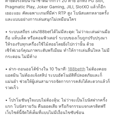
ค่ายดังระดับนานาชาติมากกว่า 20 ค่าย อีกทั้ง PG Slot,
Pragmatic Play, Joker Gaming, JILI, SlotXO แล้วก็อีก
เยอะแยะ คัดเฉพาะเกมที่มีค่า RTP สูง โบนัสแตกหลายครั้ง
และแบบอย่างการเล่นสนุกไม่เหมือนใคร
• ระบบเสถียร เล่น188betได้ไม่มีสะดุด: ไม่ว่าจะเล่นผ่านมือ
ถือ แท็บเล็ต หรือคอมพิวเตอร์ ระบบของเว็บถูกปรับปรุงมา
ให้รองรับทุกเครื่องใช้ไม้สอยโดยยิ่งไปกว่านั้น ด้วย
เซิร์ฟเวอร์คุณภาพระดับพรีเมียม ทำให้การเล่นลื่นไหล ไม่มี
กระดอน ไม่มีค้าง
• ฝาก-ถอนออโต้ข้างใน 10 วินาที:
188betth
ไม่ต้องคอย
แอดมิน ไม่ต้องแจ้งสลิป ระบบอัตโนมัติที่ปลอดภัยและก็
แม่นยำ ช่วยให้ผู้เล่นสามารถจัดการการคลังได้สะดวกแล้วก็
รวดเร็ว
• โปรโมชันจุใจแบบไม่ต้องลุ้น: ไม่ว่าจะเป็นโบนัสฝากครั้ง
แรก โบนัสรายวัน คืนยอดเสีย หรือกิจกรรมแจกเครดิตฟรี
เว็บไซต์นี้จัดให้เต็มที่แบบไม่มีเงื่อนไขซับซ้อน