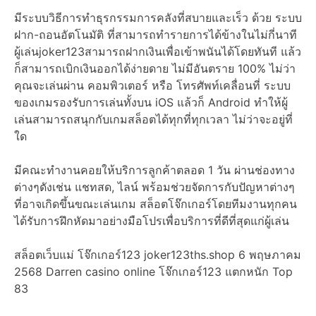
มีระบบวิธีการทำธุรกรรมการคลังที่สบายและเร็ว ด้วย ระบบ
ฝาก-ถอนอัตโนมัติ ที่สามารถทำรายการได้ข้างในไม่กี่นาที
ผู้เล่นjoker123สามารถฝากเงินเพื่อเข้าพนันได้โดยทันที แล้ว
ก็สามารถเบิกเงินออกได้ง่ายดาย ไม่มีอันตราย 100% ไม่ว่า
คุณจะเล่นผ่าน คอมพิวเตอร์ หรือ โทรศัพท์เคลื่อนที่ ระบบ
ของเกมรองรับการเล่นทั้งบน iOS แล้วก็ Android ทำให้ผู้
เล่นสามารถสนุกกับเกมสล็อตได้ทุกที่ทุกเวลา ไม่ว่าจะอยู่ที่
ใด
มีคณะทำงานคอยให้บริการลูกค้าตลอด 1 วัน ผ่านช่องทาง
ต่างๆดังเช่น แชทสด, ไลน์ พร้อมช่วยจัดการกับปัญหาต่างๆ
ที่อาจเกิดขึ้นขณะเล่นเกม สล็อตโจ๊กเกอร์โดยทีมงานทุกคน
ได้รับการฝึกหัดมาอย่างมือโปรเพื่อบริการที่ดีที่สุดแก่ผู้เล่น
สล็อตเว็บแม่ โจ๊กเกอร์123 joker123ths.shop 6 พฤษภาคม
2568 Darren casino online โจ๊กเกอร์123 แตกหนัก Top
83