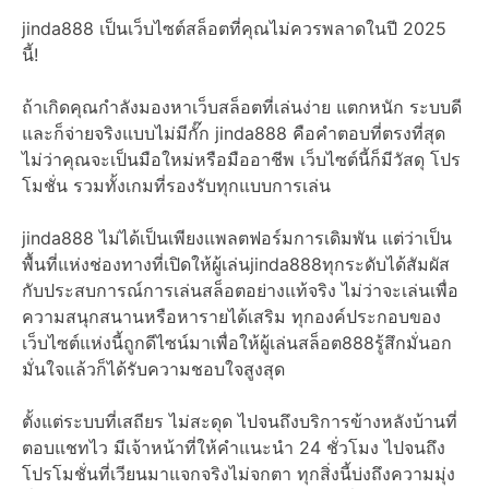
jinda888 เป็นเว็บไซต์สล็อตที่คุณไม่ควรพลาดในปี 2025
นี้!
ถ้าเกิดคุณกำลังมองหาเว็บสล็อตที่เล่นง่าย แตกหนัก ระบบดี
และก็จ่ายจริงแบบไม่มีกั๊ก jinda888 คือคำตอบที่ตรงที่สุด
ไม่ว่าคุณจะเป็นมือใหม่หรือมืออาชีพ เว็บไซต์นี้ก็มีวัสดุ โปร
โมชั่น รวมทั้งเกมที่รองรับทุกแบบการเล่น
jinda888 ไม่ได้เป็นเพียงแพลตฟอร์มการเดิมพัน แต่ว่าเป็น
พื้นที่แห่งช่องทางที่เปิดให้ผู้เล่นjinda888ทุกระดับได้สัมผัส
กับประสบการณ์การเล่นสล็อตอย่างแท้จริง ไม่ว่าจะเล่นเพื่อ
ความสนุกสนานหรือหารายได้เสริม ทุกองค์ประกอบของ
เว็บไซต์แห่งนี้ถูกดีไซน์มาเพื่อให้ผู้เล่นสล็อต888รู้สึกมั่นอก
มั่นใจแล้วก็ได้รับความชอบใจสูงสุด
ตั้งแต่ระบบที่เสถียร ไม่สะดุด ไปจนถึงบริการข้างหลังบ้านที่
ตอบแชทไว มีเจ้าหน้าที่ให้คำแนะนำ 24 ชั่วโมง ไปจนถึง
โปรโมชั่นที่เวียนมาแจกจริงไม่จกตา ทุกสิ่งนี้บ่งถึงความมุ่ง