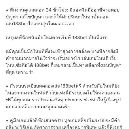
• ทีมงานดูแลตลอด 24 ชั่วโมง: มีแอดมินมืออาชีพรอตอบ
ปัญหา แก้ไขปัญหา และก็ให้คำปรึกษาในทุกขั้นตอน
เล่น188betได้แบบอุ่นใจตลอดเวลา
เหตุผลที่นักพนันมือใหม่ควรเริ่มที่ 188bet เป็นที่แรก
แม้คุณเป็นมือใหม่ที่พึ่งจะเข้าสู่วงการสล็อต บางทีอาจยังมี
คำถามมากมายในใจว่าจะเริ่มอย่างไร เล่นเกมไหนดี เว็บ
ไหนเชื่อถือได้ 188bet ก็เลยกลายเป็นทางเลือกที่ตอบปัญหา
ที่สุด เพราะว่า
• มีระบบระเบียบทดลองเล่น188betฟรี สำหรับมือใหม่ที่ยัง
ไม่อยากลงทุนในทันที เว็บแห่งนี้มีระบบเดโม่ให้ทดลองเล่น
ฟรีได้ทุกเกม ราวกับเล่นจริงทุกประการ ช่วยทำให้รู้เรื่องรูป
แบบเกมสล็อตก่อนลงสู่สนามจริง
• คู่มือเกมแล้วก็ข้อเสนอครบ ทุกเกมสล็อตในระบบจะมีคำ
อธิบายวิธีเล่น อัตราการจ่าย เครื่องหมายพิเศษ แล้วก็ฟีเจอร์