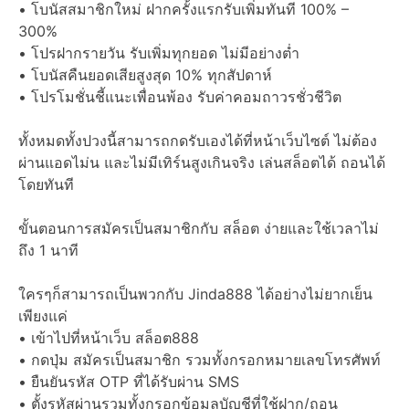
• โบนัสสมาชิกใหม่ ฝากครั้งแรกรับเพิ่มทันที 100% –
300%
• โปรฝากรายวัน รับเพิ่มทุกยอด ไม่มีอย่างต่ำ
• โบนัสคืนยอดเสียสูงสุด 10% ทุกสัปดาห์
• โปรโมชั่นชี้แนะเพื่อนพ้อง รับค่าคอมถาวรชั่วชีวิต
ทั้งหมดทั้งปวงนี้สามารถกดรับเองได้ที่หน้าเว็บไซต์ ไม่ต้อง
ผ่านแอดไม่น และไม่มีเทิร์นสูงเกินจริง เล่นสล็อตได้ ถอนได้
โดยทันที
ขั้นตอนการสมัครเป็นสมาชิกกับ สล็อต ง่ายและใช้เวลาไม่
ถึง 1 นาที
ใครๆก็สามารถเป็นพวกกับ Jinda888 ได้อย่างไม่ยากเย็น
เพียงแค่
• เข้าไปที่หน้าเว็บ สล็อต888
• กดปุ่ม สมัครเป็นสมาชิก รวมทั้งกรอกหมายเลขโทรศัพท์
• ยืนยันรหัส OTP ที่ได้รับผ่าน SMS
• ตั้งรหัสผ่านรวมทั้งกรอกข้อมูลบัญชีที่ใช้ฝาก/ถอน