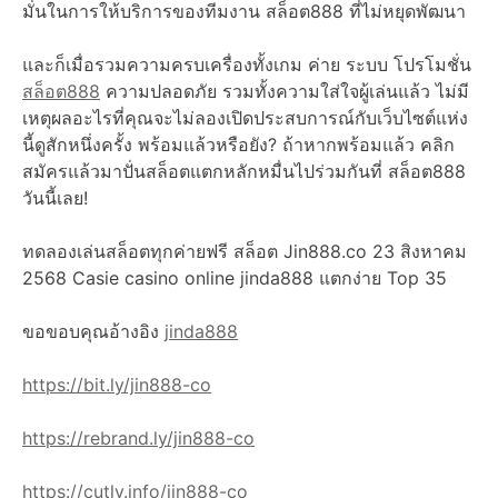
มั่นในการให้บริการของทีมงาน สล็อต888 ที่ไม่หยุดพัฒนา
และก็เมื่อรวมความครบเครื่องทั้งเกม ค่าย ระบบ โปรโมชั่น
สล็อต888
ความปลอดภัย รวมทั้งความใส่ใจผู้เล่นแล้ว ไม่มี
เหตุผลอะไรที่คุณจะไม่ลองเปิดประสบการณ์กับเว็บไซต์แห่ง
นี้ดูสักหนึ่งครั้ง พร้อมแล้วหรือยัง? ถ้าหากพร้อมแล้ว คลิก
สมัครแล้วมาปั่นสล็อตแตกหลักหมื่นไปร่วมกันที่ สล็อต888
วันนี้เลย!
ทดลองเล่นสล็อตทุกค่ายฟรี สล็อต Jin888.co 23 สิงหาคม
2568 Casie casino online jinda888 แตกง่าย Top 35
ขอขอบคุณอ้างอิง
jinda888
https://bit.ly/jin888-co
https://rebrand.ly/jin888-co
https://cutly.info/jin888-co