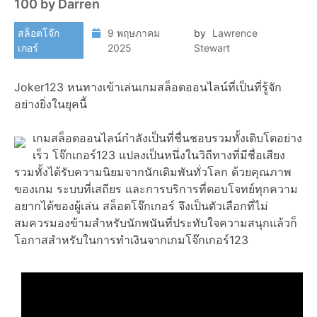
100 by Darren
สล็อตโจ๊ก
9 พฤษภาคม
by
Lawrence
เกอร์
2025
Stewart
Joker123 หนทางเข้าเล่นเกมสล็อตออนไลน์ที่เป็นที่รู้จัก
อย่างยิ่งในยุคนี้
เกมสล็อตออนไลน์กำลังเป็นที่ชื่นชอบรวมทั้งเติบโตอย่าง
เร็ว โจ๊กเกอร์123 แปลงเป็นหนึ่งในวิถีทางที่มีชื่อเสียง
รวมทั้งได้รับความนิยมจากนักเดิมพันทั่วโลก ด้วยคุณภาพ
ของเกม ระบบที่เสถียร และการบริการที่ตอบโจทย์ทุกความ
อยากได้ของผู้เล่น สล็อตโจ๊กเกอร์ จึงเป็นตัวเลือกที่ไม่
สมควรมองข้ามสำหรับนักพนันที่ประทับใจความสนุกแล้วก็
โอกาสสำหรับในการทำเงินจากเกมโจ๊กเกอร์123