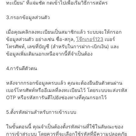
ทะเบียน” ที่แจ่มชัด กดเข้าไปเพื่อเริ่มวิธีการสมัคร
3.กรอกข้อมูลส่วนตัว
เมื่อคุณคลิกลงทะเบียนเป็นสมาชิกแล้ว ระบบจะให้กรอก
ข้อมูลส่วนตัว อย่างเช่น ชื่อ-สกุล,
โจ๊กเกอร์123
เบอร์
โทรศัพท์, เลขที่บัญชี (สำหรับในการฝาก-เบิกเงิน) และ
ข้อมูลเพิ่มเติมนอกเหนือจากนี้ที่จำเป็นต้อง
4.การันตีตัวตน
หลังจากกรอกข้อมูลครบแล้ว คุณจะต้องยืนยันตัวตนผ่าน
เบอร์โทรศัพท์หรืออีเมลที่ลงทะเบียนไว้ โดยระบบจะส่งรหัส
OTP หรือรหัสการันตีไปยังช่องทางที่คุณกรอกไว้
5.ตั้งรหัสผ่านสำหรับการเข้าระบบ
ในขั้นตอนนี้ คุณจำเป็นต้องตั้งรหัสผ่านที่ใช้ในลัษณะของ
การเข้าสู่ระบบ โดยควรที่จะเลือกใช้รหัสที่มีความปลอดภัย