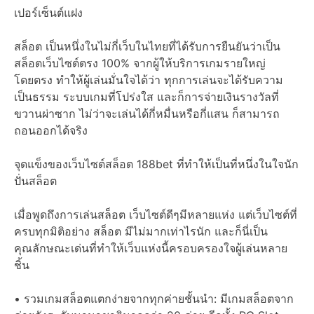
เปอร์เซ็นต์แฝง
สล็อต เป็นหนึ่งในไม่กี่เว็บในไทยที่ได้รับการยืนยันว่าเป็น
สล็อตเว็บไซต์ตรง 100% จากผู้ให้บริการเกมรายใหญ่
โดยตรง ทำให้ผู้เล่นมั่นใจได้ว่า ทุกการเล่นจะได้รับความ
เป็นธรรม ระบบเกมที่โปร่งใส และก็การจ่ายเงินรางวัลที่
ขวานผ่าซาก ไม่ว่าจะเล่นได้กี่หมื่นหรือกี่แสน ก็สามารถ
ถอนออกได้จริง
จุดแข็งของเว็บไซต์สล็อต 188bet ที่ทำให้เป็นที่หนึ่งในใจนัก
ปั่นสล็อต
เมื่อพูดถึงการเล่นสล็อต เว็บไซต์ดีๆมีหลายแห่ง แต่เว็บไซต์ที่
ครบทุกมิติอย่าง สล็อต มีไม่มากเท่าไรนัก และก็นี่เป็น
คุณลักษณะเด่นที่ทำให้เว็บแห่งนี้ครอบครองใจผู้เล่นหลาย
ชิ้น
• รวมเกมสล็อตแตกง่ายจากทุกค่ายชั้นนำ: มีเกมสล็อตจาก