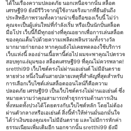
ได้ในเรื่องความปลอดภัย นอกเหนือจากนั้น สล็อต
เศรษฐี99 ยังมีรีวิวจากผู้ใช้งานจริงมากที่ยืนยันถึง
ประสิทธิภาพรวมทั้งความน่าเชื่อถือของเว็บนี้ ไม่ว่า
คุณจะเป็นผู้เล่นใหม่ที่กำลังเริ่ม หรือเป็นนักปั่นสล็อต
มือโปร เว็บนี้ก็มีทุกอย่างที่คุณอยากเพื่อการเล่นสล็อต
ของคุณเต็มไปด้วยความเพลิดเพลินรวมทั้งรางวัล
มากมายก่ายกอง หากคุณยังไม่เคยทดลองใช้บริการ
เว็บแห่งนี้ ลองอ่านเนื้อหานี้ต่อไป ผมจะพาคุณไปตรวจ
สอบทุกแง่มุมของ สล็อตเศรษฐี99 ที่คุณไม่ควรพลาด!
sretthi99 เว็บไซต์ตรงไม่ผ่านเอเย่นต์ ไม่มีอันตราย
หายห่วง หนึ่งในต้นสายปลายเหตุที่สำคัญที่สุดสำหรับ
การเลือกเว็บไซต์เล่นสล็อตออนไลน์ก็คือความ
ปลอดภัย เศรษฐี99 เป็นเว็บไซต์ตรงไม่ผ่านเอเย่นต์ ซึ่ง
หมายความว่าคุณสามารถทำธุรกรรมด้านการเงิน
ทั้งหมดทั้งปวงได้โดยตรงกับเว็บไซต์หลัก โดยไม่ต้อง
ผ่านตัวกลางหรือเอเย่นต์ สิ่งนี้ทำให้ท่านมั่นอกมั่นใจ
ได้ว่าเงินของคุณจะไม่มีอันตราย และไม่มีการหักค่า
ธรรมเนียมเพิ่มเติมอีก นอกจากนั้น sretthi99 ยังมี