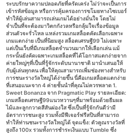
ระบบรักษาความปลอดภัยที่ครัดเคร่ง ไม่ว่าจะเป็นการ
เข้ารหัสข้อมูล หรือการคุ้มครองการขโมยทางไซเบอร์
ทำให้ผู้เล่นสามารถเล่นเกมได้อย่างมั่นใจ โดยไม่
จำเป็นที่จะต้องมาวิตกกังวลหรือกลุ้มใจเรื่องข้อมูล
ส่วนตัวจะรั่วไหล แหล่งรวมเกมสล็อตคัดเลือกเฉพาะ
เกมแตกง่าย เป็นที่นิยมสูง สล็อตเศรษฐี99 ไม่เฉพาะ
แต่เป็นเว็บที่มีเกมสล็อตจำนวนมากให้เลือกเล่น แม้
กระนั้นยังคัดเฉพาะเกมสล็อตที่ได้โอกาสแตกง่ายจาก
ค่ายใหญ่ๆที่เป็นที่รู้จักระดับนานาชาติ มานำเสนอให้
กับผู้เล่นทุกคน เพื่อให้คุณสามารถเพิ่มช่องทางสำหรับ
การชนะรางวัลใหญ่ได้ง่ายขึ้น นี่คือเกมสล็อตแตกง่าย
ที่เสนอแนะจาก 4 ค่ายชั้นนำที่คุณไม่ควรพลาด 1.
Sweet Bonanza จาก Pragmatic Play รายละเอียด:
เกมสล็อตเศรษฐี99แนวหวานๆที่มาพร้อมด้วยธีมผล
ไม้และลูกกวาดสีสันผ่องใส ซึ่งเป็นที่รู้จักกันดีว่ามี
อัตราการชนะสูง รวมทั้งมีฟีเจอร์ฟรีสปินที่สามารถ
ทำให้ท่านชนะรางวัลใหญ่ได้ จุดแข็ง: ตัวคูณรางวัลที่
สูงถึง 100x รวมทั้งการชำระเงินแบบ Tumble ซึ่ง