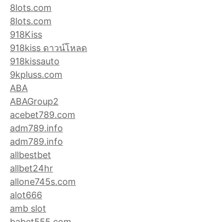
8lots.com
8lots.com
918Kiss
918kiss ดาวน์โหลด
918kissauto
9kpluss.com
ABA
ABAGroup2
acebet789.com
adm789.info
adm789.info
allbestbet
allbet24hr
allone745s.com
alot666
amb slot
babet555.com