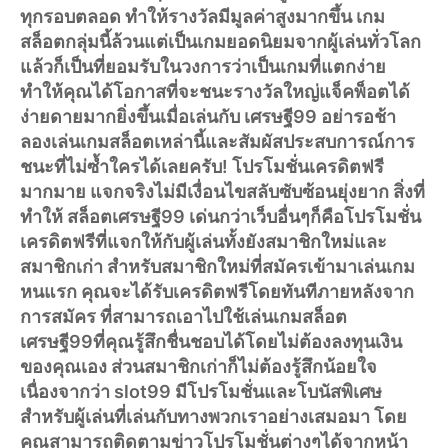
ทุกรอบตลอด ทำให้รางวัลมีมูลค่าสูงมากขึ้น เกม
สล็อตกลุ่มนี้ล้วนแต่เป็นเกมยอดนิยมจากผู้เล่นทั่วโลก
แล้วก็เป็นที่ยอมรับในวงการว่าเป็นเกมที่แตกง่าย
ทำให้คุณได้โอกาสที่จะชนะรางวัลใหญ่แจ็คพ็อตได้
ง่ายดายมากยิ่งขึ้นเมื่อเล่นกับ เศรษฐี99 อย่ารอช้า
ลองเล่นเกมสล็อตเหล่านี้และสัมผัสประสบการณ์การ
ชนะที่ไม่ซ้ำใครได้เลยครับ! โปรโมชั่นเครดิตฟรี
มากมาย แจกจริงไม่มีเงื่อนไขสลับซับซ้อนยุ่งยาก สิ่งที่
ทำให้ สล็อตเศรษฐี99 เด่นกว่าเว็บอื่นๆก็คือโปรโมชั่น
เครดิตฟรีที่แจกให้กับผู้เล่นทั้งยังสมาชิกใหม่และ
สมาชิกเก่า สำหรับสมาชิกใหม่ที่สมัครเข้ามาเล่นเกม
หนแรก คุณจะได้รับเครดิตฟรีโดยทันทีภายหลังจาก
การสมัคร ที่สามารถเอาไปใช้เล่นเกมสล็อต
เศรษฐี99ที่คุณรู้สึกชื่นชอบได้โดยไม่ต้องลงทุนเงิน
ของคุณเอง ส่วนสมาชิกเก่าก็ไม่ต้องรู้สึกน้อยใจ
เนื่องจากว่า slot99 มีโปรโมชั่นและโบนัสพิเศษ
สำหรับผู้เล่นที่เล่นกับทางพวกเราอย่างเสมอมา โดย
คุณสามารถติดตามข่าวโปรโมชั่นต่างๆได้จากหน้า