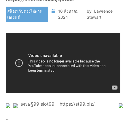
สล็อตเว็บตรงไม่ผ่าน
16 สิงหาคม
by
Lawrence
เอเย่นต์
2024
Stewart
เศรษฐี99
slot99
–
https://st99.biz/
.
…