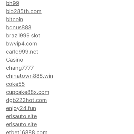
bh99
bio285th.com
bitcoin
bonus888
brazil999 slot
bwvip4.com
carlo999.net
Casino
chang7777
chinatown888.win
coke55
cupcake88x.com
dgb222hot.com
enjoy24.fun
erisauto.site
erisauto.site
etbet16888.com