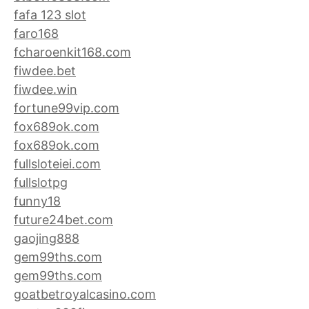
fafa 123 slot
faro168
fcharoenkit168.com
fiwdee.bet
fiwdee.win
fortune99vip.com
fox689ok.com
fox689ok.com
fullsloteiei.com
fullslotpg
funny18
future24bet.com
gaojing888
gem99ths.com
gem99ths.com
goatbetroyalcasino.com