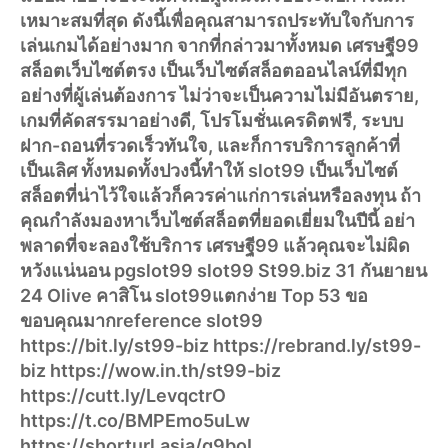
เหมาะสมที่สุด ดังนี้เพื่อคุณสามารถประทับใจกับการ
เล่นเกมได้อย่างมาก จากที่กล่าวมาทั้งหมด เศรษฐี99
สล็อตเว็บไซต์ตรง เป็นเว็บไซต์สล็อตออนไลน์ที่มีทุก
อย่างที่ผู้เล่นต้องการ ไม่ว่าจะเป็นความไม่มีอันตราย,
เกมที่คัดสรรมาอย่างดี, โปรโมชั่นเครดิตฟรี, ระบบ
ฝาก-ถอนที่รวดเร็วทันใจ, และก็การบริการลูกค้าที่
เป็นเลิศ ทั้งหมดทั้งปวงนี้ทำให้ slot99 เป็นเว็บไซต์
สล็อตที่น่าไว้ใจแล้วก็ควรค่าแก่การเล่นหรือลงทุน ถ้า
คุณกำลังมองหาเว็บไซต์สล็อตที่ยอดเยี่ยมในปีนี้ อย่า
พลาดที่จะลองใช้บริการ เศรษฐี99 แล้วคุณจะไม่ผิด
หวังแน่นอน pgslot99 slot99 St99.biz 31 กันยายน
24 Olive คาสิโน slot99แตกง่าย Top 53 ขอ
ขอบคุณมากreference slot99
https://bit.ly/st99-biz https://rebrand.ly/st99-
biz https://wow.in.th/st99-biz
https://cutt.ly/LevqctrO
https://t.co/BMPEmo5uLw
https://shorturl.asia/q9boL