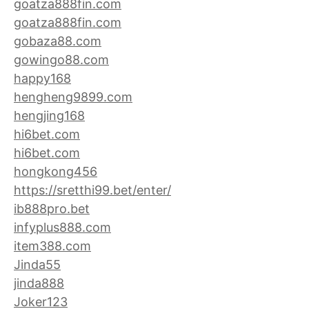
goatza888fin.com
goatza888fin.com
gobaza88.com
gowingo88.com
happy168
hengheng9899.com
hengjing168
hi6bet.com
hi6bet.com
hongkong456
https://sretthi99.bet/enter/
ib888pro.bet
infyplus888.com
item388.com
Jinda55
jinda888
Joker123