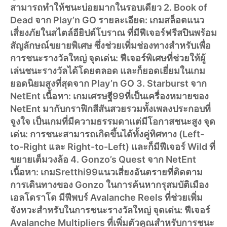
สามารถทำให้ชนะบ่อยมากในรอบเดียว 2. Book of
Dead จาก Play’n GO รายละเอียด: เกมสล็อตแนว
เสี่ยงภัยในสไตล์อียิปต์โบราณ ที่มีฟีเจอร์ฟรีสปินพร้อม
สัญลักษณ์ขยายพิเศษ ซึ่งช่วยเพิ่มช่องทางสำหรับเพื่อ
การชนะรางวัลใหญ่ จุดเด่น: ฟีเจอร์พิเศษที่ช่วยให้ผู้
เล่นชนะรางวัลได้โดยตลอด และก็ยอดเยี่ยมในเกม
ยอดนิยมสูงที่สุดจาก Play’n GO 3. Starburst จาก
NetEnt เนื้อหา: เกมเศรษฐี99ที่เป็นเครื่องหมายของ
NetEnt มากับกราฟิกสีสันสวยรวมทั้งเพลงประกอบที่
จูงใจ เป็นเกมที่มีความธรรมดาแต่มีโอกาสชนะสูง จุด
เด่น: การชนะสามารถเกิดขึ้นได้ทั้งคู่ทิศทาง (Left-
to-Right และ Right-to-Left) และก็มีฟีเจอร์ Wild ที่
ขยายเต็มวงล้อ 4. Gonzo’s Quest จาก NetEnt
เนื้อหา: เกมSretthi99แนวเสี่ยงอันตรายที่ติดตาม
การเดินทางของ Gonzo ในการค้นหากรุสมบัติเมือง
เอลโดราโด มีฟีพบร์ Avalanche Reels ที่ช่วยเพิ่ม
จังหวะสำหรับในการชนะรางวัลใหญ่ จุดเด่น: ฟีเจอร์
Avalanche Multipliers ที่เพิ่มตัวคูณสำหรับการชนะ