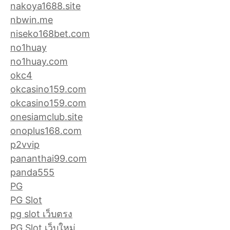
nakoya1688.site
nbwin.me
niseko168bet.com
no1huay
no1huay.com
okc4
okcasino159.com
okcasino159.com
onesiamclub.site
onoplus168.com
p2vvip
pananthai99.com
panda555
PG
PG Slot
pg slot เว็บตรง
PG Slot เว็บใหม่