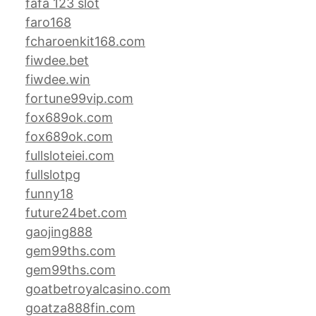
fafa 123 slot
faro168
fcharoenkit168.com
fiwdee.bet
fiwdee.win
fortune99vip.com
fox689ok.com
fox689ok.com
fullsloteiei.com
fullslotpg
funny18
future24bet.com
gaojing888
gem99ths.com
gem99ths.com
goatbetroyalcasino.com
goatza888fin.com