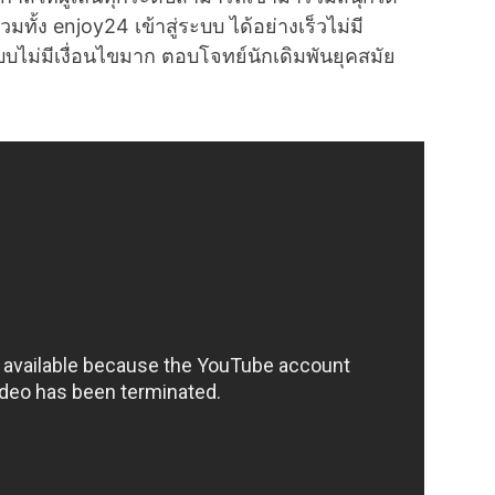
ทั้ง enjoy24 เข้าสู่ระบบ ได้อย่างเร็วไม่มี
ไม่มีเงื่อนไขมาก ตอบโจทย์นักเดิมพันยุคสมัย