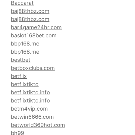
Baccarat
baj88thbz.com
baj88thbz.com
bar4game24hr.com
baslot168bet.com
bbp168.me
bbp168.me
bestbet
betboxclubs.com
betflix
betflixtikto
betflixtikto.info
betflixtikto.info
betm4vip.com
betwin6666.com
betworld369hot.com
bh99