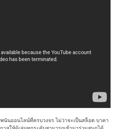
นันออนไลน์ที่ครบวงจร ไม่ว่าจะเป็นสล็อต บาคา
อกาสให้ผู้เล่นทุกระดับสามารถเข้ามาร่วมสนุกได้