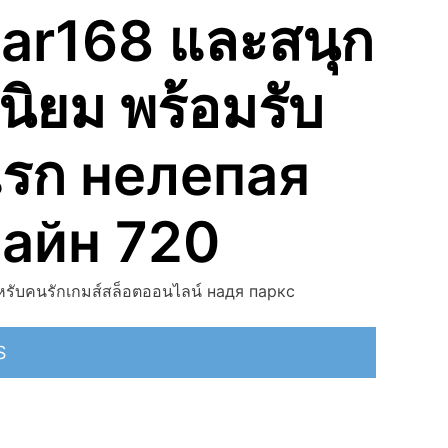
Bar168 และสนุก
่นิยม พร้อมรับ
งแรก нелепая
айн 720
ำหรับคนรักเกมส์สล็อตออนไลน์ надя паркс
S