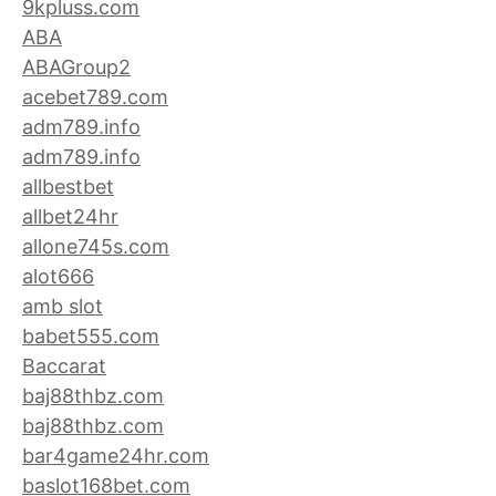
9kpluss.com
ABA
ABAGroup2
acebet789.com
adm789.info
adm789.info
allbestbet
allbet24hr
allone745s.com
alot666
amb slot
babet555.com
Baccarat
baj88thbz.com
baj88thbz.com
bar4game24hr.com
baslot168bet.com