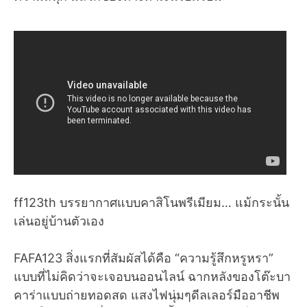
ff123th บรรยากาศแบบคาสิโนพรีเมียม… แม้กระนั้น
เล่นอยู่บ้านตัวเอง
FAFA123 สิ่งแรกที่สัมผัสได้คือ “ความรู้สึกหรูหรา”
แบบที่ไม่คิดว่าจะเจอบนออนไลน์ ฉากหลังของโต๊ะบา
คาร่าแบบถ่ายทอดสด แสงไฟนุ่มๆดีลเลอร์มืออาชีพ