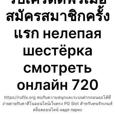
สมัครสมาชิกครั้ง
แรก нелепая
шестёрка
смотреть
онлайн 720
https://ruflix.org พบกับความสนุกและระบบฝากถอนออโต้ที่
ง่ายดายกับคาสิโนออนไลน์เว็บตรง PG Slot สำหรับคนรักเกมส์
สล็อตออนไลน์ надя паркс