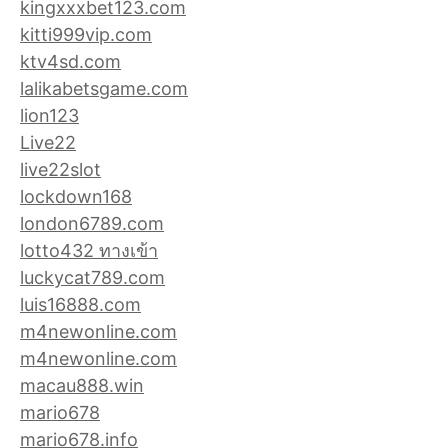
kingxxxbet123.com
kitti999vip.com
ktv4sd.com
lalikabetsgame.com
lion123
Live22
live22slot
lockdown168
london6789.com
lotto432 ทางเข้า
luckycat789.com
luis16888.com
m4newonline.com
m4newonline.com
macau888.win
mario678
mario678.info