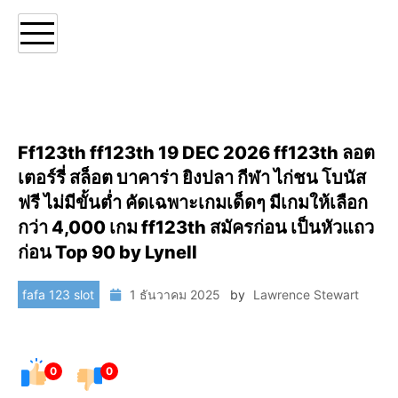
Ff123th ff123th 19 DEC 2026 ff123th ลอต
เตอร์รี่ สล็อต บาคาร่า ยิงปลา กีฬา ไก่ชน โบนัส
ฟรี ไม่มีขั้นต่ำ คัดเฉพาะเกมเด็ดๆ มีเกมให้เลือก
กว่า 4,000 เกม ff123th สมัครก่อน เป็นหัวแถว
ก่อน Top 90 by Lynell
fafa 123 slot
1 ธันวาคม 2025
by
Lawrence Stewart
0
0