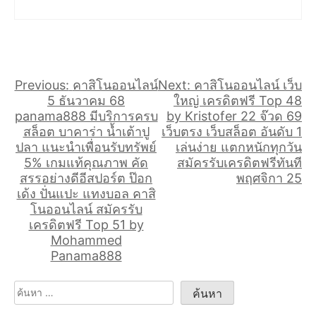
แนะแนว
Previous:
คาสิโนออนไลน์
Next:
คาสิโนออนไลน์ เว็บ
5 ธันวาคม 68
ใหญ่ เครดิตฟรี Top 48
เรื่อง
panama888 มีบริการครบ
by Kristofer 22 จ๊วด 69
สล็อต บาคาร่า น้ำเต้าปู
เว็บตรง เว็บสล็อต อันดับ 1
ปลา แนะนำเพื่อนรับทรัพย์
เล่นง่าย แตกหนักทุกวัน
5% เกมแท้คุณภาพ คัด
สมัครรับเครดิตฟรีทันที
สรรอย่างดีอีสปอร์ต ป๊อก
พฤศจิกา 25
เด้ง ปั่นแปะ แทงบอล คาสิ
โนออนไลน์ สมัครรับ
เครดิตฟรี Top 51 by
Mohammed
Panama888
ค้นหา
สำหรับ: