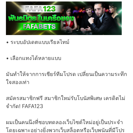
• ระบบอัปเดตแบบเรียลไทม์
• เลือกแทงได้หลายแบบ
มันทำให้จากการเชียร์ทีมโปรด เปลี่ยนเป็นความระทึก
ใจสองเท่า
สมัครสมาชิกฟรี สมาชิกใหม่รับโบนัสพิเศษ เครดิตไม่
จำกัด! FAFA123
ผมเป็นคนนึงที่ชอบทดลองเว็บไซต์ใหม่อยู่เป็นประจำ
โดยเฉพาะอย่างยิ่งพวกเว็บสล็อตหรือเว็บพนันที่มีโปร