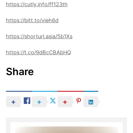
https://cutly.info/ff123th
https://bitt.to/vieh6d
https://shorturl.asia/5b1Xs
https://t.co/9dBcCBAbHQ
Share