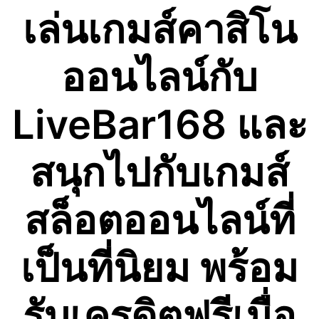
เล่นเกมส์คาสิโน
Skip
to
content
ออนไลน์กับ
LiveBar168 และ
สนุกไปกับเกมส์
สล็อตออนไลน์ที่
เป็นที่นิยม พร้อม
รับเครดิตฟรีเมื่อ