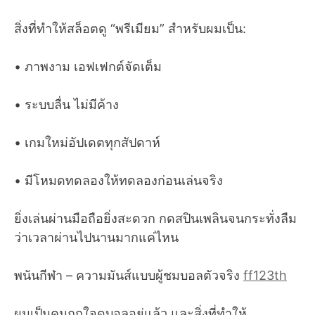
สิ่งที่ทำให้สล็อตดู “พรีเมียม” สำหรับผมเป็น:
• ภาพงาม เอฟเฟกต์จัดเต็ม
• ระบบลื่น ไม่มีค้าง
• เกมใหม่อัปเดตทุกสัปดาห์
• มีโหมดทดลองให้ทดลองก่อนเล่นจริง
ยิ่งเล่นผ่านมือถือยิ่งสะดวก กดสปินเพลินจนกระทั่งลืม
ว่าเวลาผ่านไปนานมากแค่ไหน
พนันกีฬา – ความมันส์แบบผู้ชมบอลตัวจริง
ff123th
ผมเป็นคนถูกใจดูบอลอยู่แล้ว และสิ่งที่ทำให้