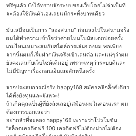
ฟรีๆแล้ว ยังได้ทราบจักระบบของเว็บโดยไม่จำเป็นที่
จะต้องใช้เงินตัวเองเลยแม้กระทั้งบาทเดียว
มันเสมือนเป็นการ “ลองสนาม” ก่อนลงไปในสนามจริง
ผมได้ทำความเข้าใจว่าค่ายไหนโบนัสแตกบ่อยครั้ง
เกมไหนเหมาะสมกับสไตล์การเล่นของผม พอเพียง
จากนั้นผมก็เริ่มฝากเงินจริงเข้าเล่นต่อ และแน่ๆว่าผม
ยังคงเล่นกับเว็บไซต์เดิมอยู่ เพราะเหตุว่าระบบดีและ
ไม่มีปัญหาเรื่องถอนเงินเลยสักหนึ่งครั้ง
จากประสบการณ์จริง happy168 สมัครคลิกลิ้งค์เดียว
ได้ทั้งยังทุนและจังหวะ!
ถ้าเกิดคุณเป็นผู้ที่ยังลังเลอยู่เสมือนผมในตอนแรก ผม
ต้องการบอกเลยว่า
อย่ากลัวที่จะลอง happy168 เพราะว่าโปรโมชัน
“สล็อตเครดิตฟรี 100 เครดิตฟรีไม่ต้องฝากไม่ต้อง