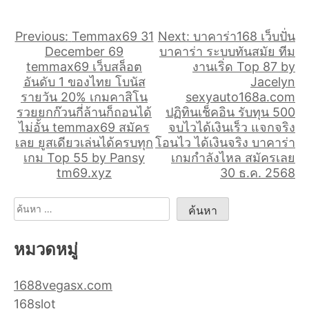
แนะแนว
Previous:
Temmax69 31
Next:
บาคาร่า168 เว็บปั่น
December 69
บาคาร่า ระบบทันสมัย ทีม
เรื่อง
temmax69 เว็บสล็อต
งานเริ่ด Top 87 by
อันดับ 1 ของไทย โบนัส
Jacelyn
รายวัน 20% เกมคาสิโน
sexyauto168a.com
รวยยกก๊วนกี่ล้านก็ถอนได้
ปฏิทินเช็คอิน รับทุน 500
ไม่อั้น temmax69 สมัคร
จบไวได้เงินเร็ว แจกจริง
เลย ยูสเดียวเล่นได้ครบทุก
โอนไว ได้เงินจริง บาคาร่า
เกม Top 55 by Pansy
เกมกำลังไหล สมัครเลย
tm69.xyz
30 ธ.ค. 2568
ค้นหา
สำหรับ:
หมวดหมู่
1688vegasx.com
168slot