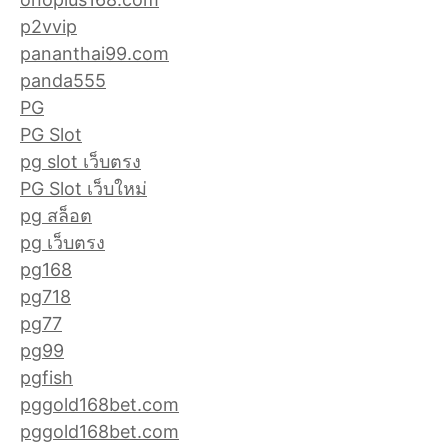
p2vvip
pananthai99.com
panda555
PG
PG Slot
pg slot เว็บตรง
PG Slot เว็บใหม่
pg สล็อต
pg เว็บตรง
pg168
pg718
pg77
pg99
pgfish
pggold168bet.com
pggold168bet.com