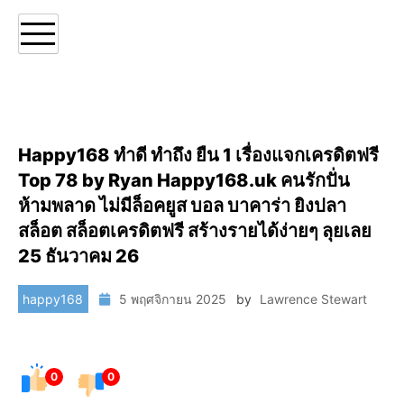
Happy168 ทำดี ทำถึง ยืน 1 เรื่องแจกเครดิตฟรี
Top 78 by Ryan Happy168.uk คนรักปั่น
ห้ามพลาด ไม่มีล็อคยูส บอล บาคาร่า ยิงปลา
สล็อต สล็อตเครดิตฟรี สร้างรายได้ง่ายๆ ลุยเลย
25 ธันวาคม 26
happy168
5 พฤศจิกายน 2025
by
Lawrence Stewart
0
0