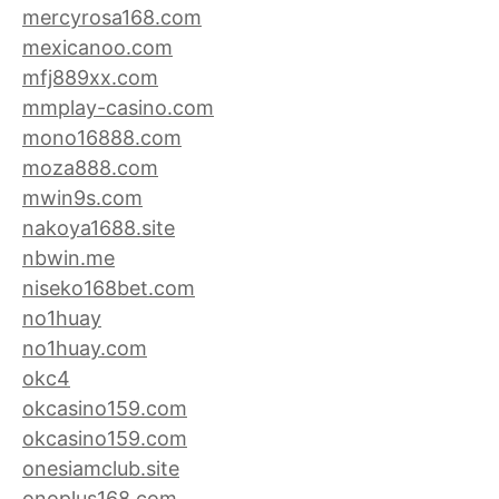
mercyrosa168.com
mexicanoo.com
mfj889xx.com
mmplay-casino.com
mono16888.com
moza888.com
mwin9s.com
nakoya1688.site
nbwin.me
niseko168bet.com
no1huay
no1huay.com
okc4
okcasino159.com
okcasino159.com
onesiamclub.site
onoplus168.com