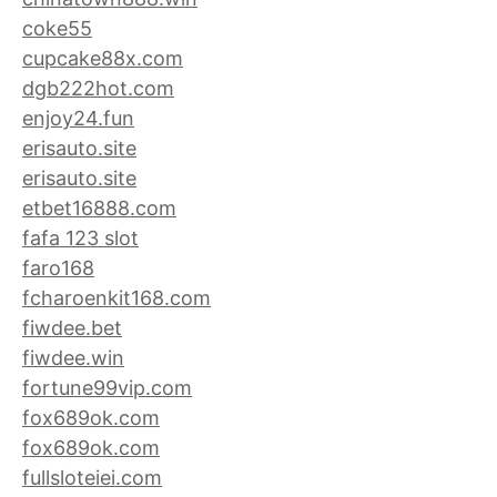
coke55
cupcake88x.com
dgb222hot.com
enjoy24.fun
erisauto.site
erisauto.site
etbet16888.com
fafa 123 slot
faro168
fcharoenkit168.com
fiwdee.bet
fiwdee.win
fortune99vip.com
fox689ok.com
fox689ok.com
fullsloteiei.com