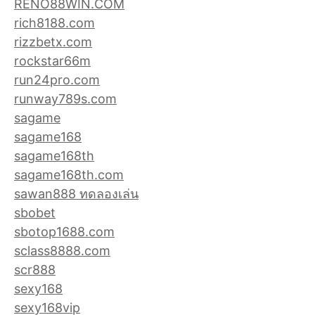
RENO88WIN.COM
rich8188.com
rizzbetx.com
rockstar66m
run24pro.com
runway789s.com
sagame
sagame168
sagame168th
sagame168th.com
sawan888 ทดลองเล่น
sbobet
sbotop1688.com
sclass8888.com
scr888
sexy168
sexy168vip