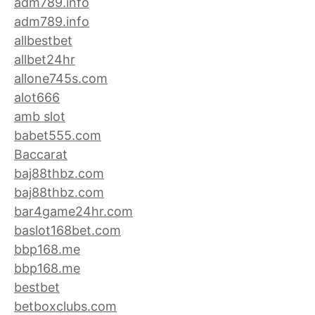
adm789.info
adm789.info
allbestbet
allbet24hr
allone745s.com
alot666
amb slot
babet555.com
Baccarat
baj88thbz.com
baj88thbz.com
bar4game24hr.com
baslot168bet.com
bbp168.me
bbp168.me
bestbet
betboxclubs.com