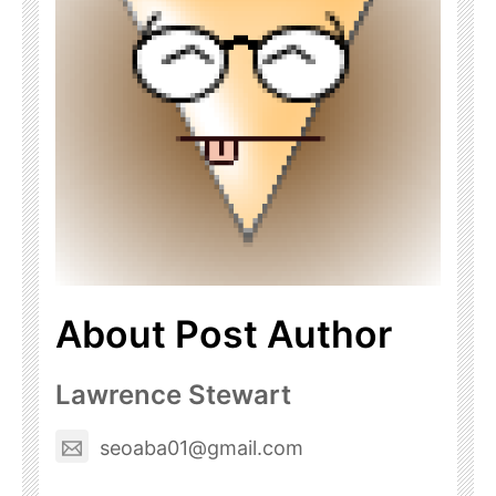
About Post Author
Lawrence Stewart
seoaba01@gmail.com