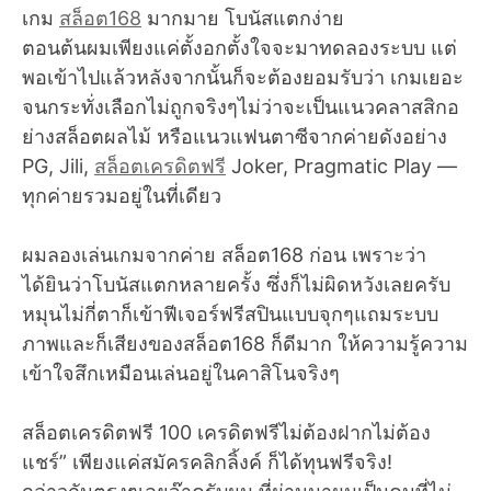
เกม
สล็อต168
มากมาย โบนัสแตกง่าย
ตอนต้นผมเพียงแค่ตั้งอกตั้งใจจะมาทดลองระบบ แต่
พอเข้าไปแล้วหลังจากนั้นก็จะต้องยอมรับว่า เกมเยอะ
จนกระทั่งเลือกไม่ถูกจริงๆไม่ว่าจะเป็นแนวคลาสสิกอ
ย่างสล็อตผลไม้ หรือแนวแฟนตาซีจากค่ายดังอย่าง
PG, Jili,
สล็อตเครดิตฟรี
Joker, Pragmatic Play —
ทุกค่ายรวมอยู่ในที่เดียว
ผมลองเล่นเกมจากค่าย สล็อต168 ก่อน เพราะว่า
ได้ยินว่าโบนัสแตกหลายครั้ง ซึ่งก็ไม่ผิดหวังเลยครับ
หมุนไม่กี่ตาก็เข้าฟีเจอร์ฟรีสปินแบบจุกๆแถมระบบ
ภาพและก็เสียงของสล็อต168 ก็ดีมาก ให้ความรู้ความ
เข้าใจสึกเหมือนเล่นอยู่ในคาสิโนจริงๆ
สล็อตเครดิตฟรี 100 เครดิตฟรีไม่ต้องฝากไม่ต้อง
แชร์” เพียงแค่สมัครคลิกลิ้งค์ ก็ได้ทุนฟรีจริง!