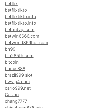
betflix
betflixtikto
betflixtikto.info
betflixtikto.info
betm4vip.com
betwin6666.com
betworld369hot.com
bh99
bio285th.com
bitcoin
bonus888
brazil999 slot
bwvip4.com
carlo999.net
Casino
chang7777
chinatown888.win