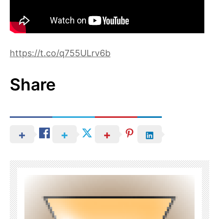
https://t.co/q755ULrv6b
Share