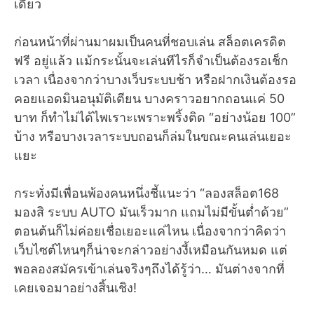
เดียว
ก่อนหน้าที่ผ่านมาผมเป็นคนที่ชอบเล่น สล็อตเครดิต
ฟรี อยู่แล้ว แม้กระนั้นจะเล่นทีไรก็จำเป็นต้องรอเช็ก
เวลา เนื่องจากว่าบางเว็บระบบช้า หรือฝากเงินต้องรอ
คอยแอดมินอนุมัติเตียน บางคราวอยากถอนแค่ 50
บาท ก็ทำไม่ได้ไพเราะเพราะพริ้งติด “อย่างน้อย 100”
บ้าง หรือบางเวลาระบบถอนก็ล่มในขณะคนเล่นเยอะ
แยะ
กระทั่งมีเพื่อนพ้องคนหนึ่งชี้แนะว่า “ลองสล็อต168
มองสิ ระบบ AUTO มันเร็วมาก แถมไม่มีขั้นต่ำด้วย”
ตอนต้นก็ไม่ค่อยเชื่อเยอะแค่ไหน เนื่องจากว่าคิดว่า
เว็บไซต์ไหนๆก็น่าจะกล่าวอย่างงี้เหมือนกันหมด แต่
พอลองสมัครเข้าเล่นจริงๆถึงได้รู้ว่า… มันต่างจากที่
เคยเจอมาอย่างสิ้นเชิง!