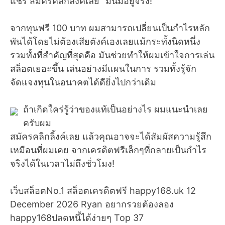
แชร์ สมัครคลิกลิ้งค์เลย” มันมีอยู่จริง!
จากทุนฟรี 100 บาท ผมสามารถเปลี่ยนเป็นกำไรหลัก
พันได้โดยไม่ต้องเสียตังค์เองเลยแม้กระทั้งนิดหนึ่ง
รวมทั้งที่สำคัญที่สุดคือ มันช่วยทำให้ผมเข้าใจการเล่น
สล็อตเยอะขึ้น เล่นอย่างมีแผนในการ รวมทั้งรู้จัก
จัดแจงทุนในอนาคตได้ดียิ่งไปกว่าเดิม
ถ้าเกิดใคร่รู้ว่าของแท้เป็นอย่างไร ผมแนะนำเลย
ครับผม
สมัครคลิกลิ้งค์เลย แล้วคุณอาจจะได้สัมผัสความรู้สึก
เหมือนที่ผมเคย จากเครดิตฟรีเล็กๆที่กลายเป็นกำไร
จริงได้ในเวลาไม่ถึงชั่วโมง!
เว็บสล็อตNo.1 สล็อตเครดิตฟรี happy168.uk 12
December 2026 Ryan อยากรวยต้องลอง
happy168ปลดหนี้ได้ง่ายๆ Top 37