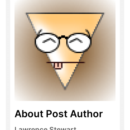
About Post Author
Lawrence Stewart