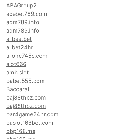
ABAGroup2
acebet789.com
adm789.info
adm789.info
allbestbet
allbet24hr
allone745s.com
alot666
amb slot
babet555.com
Baccarat
baj88thbz.com
baj88thbz.com
bar4game24hr.com
baslot168bet.com
bbp168.me