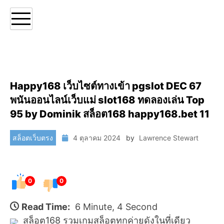
Happy168 เว็บไซต์ทางเข้า pgslot DEC 67
พนันออนไลน์เว็บแม่ slot168 ทดลองเล่น Top
95 by Dominik สล็อต168 happy168.bet 11
สล็อตเว็บตรง
4 ตุลาคม 2024
by
Lawrence Stewart
0
0
Read Time:
6 Minute, 4 Second
สล็อต168 รวมเกมสล็อตทุกค่ายดังในที่เดียว