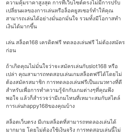
ความคุ้มราคาสูงสุด การที่เว็บไซต์ตรงไม่มีการปรับ
เปลี่ยนผลของการเล่นหรือล็อคยูสเซอร์ทำให้คุณ
สามารถเล่นได้อย่างมั่นอกมั่นใจ รวมทั้งมีโอกาสทำ
เงินได้มากขึ้น
เล่น สล็อต168 เครดิตฟรี ทดลองเล่นฟรี ไม่ต้องสมัคร
ก่อน
ถ้าเกิดคุณไม่มั่นใจว่าจะสมัครเล่นกับslot168 หรือ
เปล่า คุณสามารถทดสอบเล่นเกมสล็อตฟรีได้โดยไม่
ต้องสมัครสมาชิก การทดลองเล่นฟรีเป็นแนวทางที่ดี
สำหรับเพื่อการทำความรู้จักกับเกมต่างๆที่คุณพึง
พอใจ แล้วก็สำรวจว่ามีเกมไหนที่เหมาะสมกับสไตล์
การเล่นhappy168ของคุณบ้าง
สล็อตเว็บตรง มีเกมสล็อตที่สามารถทดลองเล่นได้
มากมาย โดยไม่ต้องใช้เงินจริง การทดสอบเล่นนี้ไม่