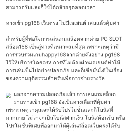
สามารถรับและก็ใช้ได้กล้วยๆตลอดเวลา
ทางเข้า pg168 เว็บตรง ไม่มีเอเย่นต์ เล่นแล้วคุ้มค่า
สำหรับผู้ที่พอใจการเล่นเกมสล็อตจากค่าย PG SLOT
สล็อต168 เป็นลู่ทางที่เหมาะสมที่สุด เพราะเหตุว่ามี
การรวบรวมเกม
happy168
จากค่ายดังอย่าง pg168
ไว้ให้บริการโดยตรง การที่ไม่ต้องผ่านเอเย่นต์ทำให้
การเล่นเป็นไปอย่างปลอดภัย และก็เชื่อมั่นได้ในเรื่อง
ของความยุติธรรมสำหรับเพื่อการจ่ายรางวัล
นอกจากความปลอดภัยแล้ว การเล่นเกมสล็อต
ผ่านทางเข้า pg168 ยังเป็นทางเลือกที่คุ้มค่า
เพราะเหตุว่าคุณจะได้รับโปรโมชั่นและก็โบนัสที่
มากมาย ไม่ว่าจะเป็นโบนัสฝากเงิน โบนัสต้อนรับ หรือ
โปรโมชั่นพิเศษที่ออกมาให้ผู้เล่นสล็อตเว็บตรงได้รับ