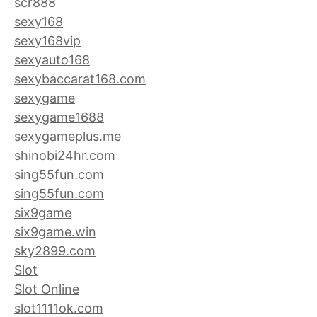
scr888
sexy168
sexy168vip
sexyauto168
sexybaccarat168.com
sexygame
sexygame1688
sexygameplus.me
shinobi24hr.com
sing55fun.com
sing55fun.com
six9game
six9game.win
sky2899.com
Slot
Slot Online
slot1111ok.com