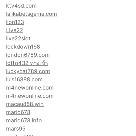
ktv4sd.com
lalikabetsgame.com
lion123
Live22
live22slot
lockdown168
london6789.com
lotto432 ทางเข้า
luckycat789.com
luis16888.com
m4newonline.com
m4newonline.com
macau888.win
mario678
mario678.info
mars95