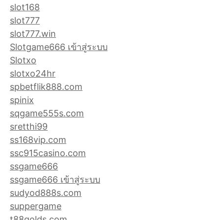
slot168
slot777
slot777.win
Slotgame666 เข้าสู่ระบบ
Slotxo
slotxo24hr
spbetflik888.com
spinix
sqgame555s.com
sretthi99
ss168vip.com
ssc915casino.com
ssgame666
ssgame666 เข้าสู่ระบบ
sudyod888s.com
suppergame
t88golds.com