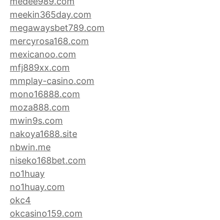
medee989.com
meekin365day.com
megawaysbet789.com
mercyrosa168.com
mexicanoo.com
mfj889xx.com
mmplay-casino.com
mono16888.com
moza888.com
mwin9s.com
nakoya1688.site
nbwin.me
niseko168bet.com
no1huay
no1huay.com
okc4
okcasino159.com