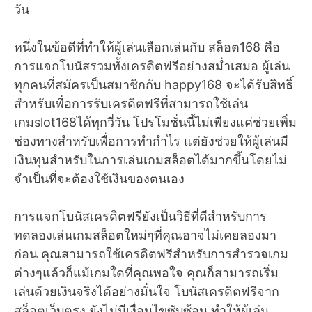
วัน
หนึ่งในข้อดีที่ทำให้ผู้เล่นเลือกเล่นกับ สล็อต168 คือ
การแจกโบนัสรวมทั้งเครดิตฟรีอย่างสม่ำเสมอ ผู้เล่น
ทุกคนที่สมัครเป็นสมาชิกกับ happy168 จะได้รับสิทธิ์
สำหรับเพื่อการรับเครดิตฟรีที่สามารถใช้เล่น
เกมslot168ได้ทุกวี่วัน โปรโมชั่นนี้ไม่เพียงแค่ช่วยเพิ่ม
ช่องทางสำหรับเพื่อการทำกำไร แต่ยังช่วยให้ผู้เล่นมี
เงินทุนสำหรับในการเล่นเกมสล็อตได้มากขึ้นโดยไม่
จำเป็นที่จะต้องใช้เงินของตนเอง
การแจกโบนัสเครดิตฟรียังเป็นวิธีที่ดีสำหรับการ
ทดลองเล่นเกมสล็อตใหม่ๆที่คุณอาจไม่เคยลองมา
ก่อน คุณสามารถใช้เครดิตฟรีสำหรับการสำรวจเกม
ต่างๆแล้วก็แม้เกมใดที่คุณพอใจ คุณก็สามารถเริ่ม
เล่นด้วยเงินจริงได้อย่างมั่นใจ โบนัสเครดิตฟรีจาก
สล็อตเว็บตรง ยังไม่มีเงื่อนไขซับซ้อน ทำให้ผู้เล่น