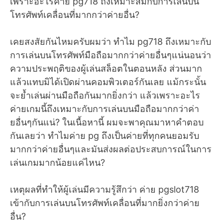
เพราะอะไรค่าย pg718 ถึงเหมาะสมกับการเล่นบน
โทรศัพท์เคลื่อนที่มากกว่าค่ายอื่น?
เคยสงสัยกันไหมครับผมว่า ทำไม pg718 ถึงเหมาะกับ
การเล่นบนโทรศัพท์มือถือมากกว่าค่ายอื่นๆแน่นอนว่า
ความประพฤติของผู้เล่นสล็อตในตอนหลัง ส่วนมาก
แล้วแทบมิได้เปิดผ่านคอมพิวเตอร์กันเลย แม้กระนั้น
จะย้ำเล่นผ่านมือถือกันมากยิ่งกว่า แล้วเพราะอะไร
ค่ายเกมนี้ถึงเหมาะกับการเล่นบนมือถือมากกว่าค่า
ยอื่นๆกันแน่? ในเนื้อหานี้ ผมจะพาคุณมาหาคำตอบ
กันเลยว่า ทำไมค่าย pg ถึงเป็นค่ายที่ทุกคนยอมรับ
มากกว่าค่ายอื่นๆและมันส่งผลต่อประสบการณ์ในการ
เล่นเกมมากน้อยแค่ไหน?
เหตุผลที่ทำให้ผู้เล่นมีความรู้สึกว่า ค่าย pgslot718
เข้ากับการเล่นบนโทรศัพท์เคลื่อนที่มากยิ่งกว่าค่าย
อื่น?