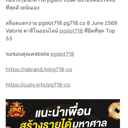
ที่สุดด้วยนั่นเอง
สล็อตแตกง่าย pgslot718 pg718.co 8 June 2569
Valorie คาสิโนออนไลน์
pgslot718
ที่ฮิตที่สุด Top
53
ขอขอบคุณwebsite
pgslot718
https://rebrand.ly/pg718-co
https://cutly.info/pg718-co