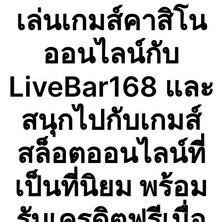
เล่นเกมส์คาสิโน
Skip
to
content
ออนไลน์กับ
LiveBar168 และ
สนุกไปกับเกมส์
สล็อตออนไลน์ที่
เป็นที่นิยม พร้อม
รับเครดิตฟรีเมื่อ