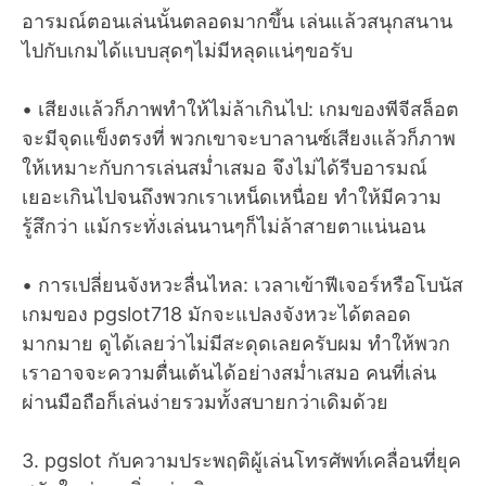
อารมณ์ตอนเล่นนั้นตลอดมากขึ้น เล่นแล้วสนุกสนาน
ไปกับเกมได้แบบสุดๆไม่มีหลุดแน่ๆขอรับ
• เสียงแล้วก็ภาพทำให้ไม่ล้าเกินไป: เกมของพีจีสล็อต
จะมีจุดแข็งตรงที่ พวกเขาจะบาลานซ์เสียงแล้วก็ภาพ
ให้เหมาะกับการเล่นสม่ำเสมอ จึงไม่ได้รีบอารมณ์
เยอะเกินไปจนถึงพวกเราเหน็ดเหนื่อย ทำให้มีความ
รู้สึกว่า แม้กระทั่งเล่นนานๆก็ไม่ล้าสายตาแน่นอน
• การเปลี่ยนจังหวะลื่นไหล: เวลาเข้าฟีเจอร์หรือโบนัส
เกมของ pgslot718 มักจะแปลงจังหวะได้ตลอด
มากมาย ดูได้เลยว่าไม่มีสะดุดเลยครับผม ทำให้พวก
เราอาจจะความตื่นเต้นได้อย่างสม่ำเสมอ คนที่เล่น
ผ่านมือถือก็เล่นง่ายรวมทั้งสบายกว่าเดิมด้วย
3. pgslot กับความประพฤติผู้เล่นโทรศัพท์เคลื่อนที่ยุค