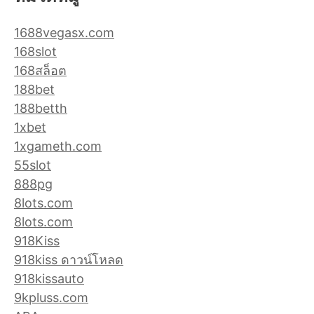
1688vegasx.com
168slot
168สล็อต
188bet
188betth
1xbet
1xgameth.com
55slot
888pg
8lots.com
8lots.com
918Kiss
918kiss ดาวน์โหลด
918kissauto
9kpluss.com