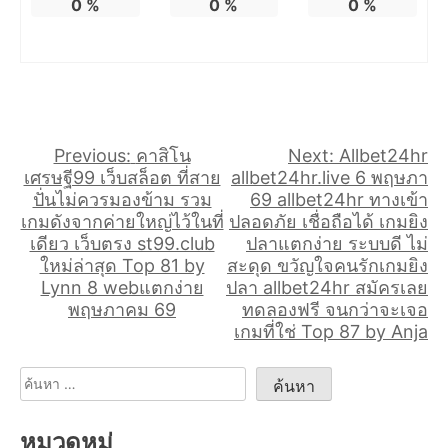
0
%
0
%
0
%
แนะแนว
Previous:
คาสิโน
Next:
Allbet24hr
เศรษฐี99 เว็บสล็อต ที่สาย
allbet24hr.live 6 พฤษภา
เรื่อง
ปั่นไม่ควรมองข้าม รวม
69 allbet24hr ทางเข้า
เกมดังจากค่ายใหญ่ไว้ในที่
ปลอดภัย เชื่อถือได้ เกมยิง
เดียว เว็บตรง st99.club
ปลาแตกง่าย ระบบดี ไม่
ใหม่ล่าสุด Top 81 by
สะดุด ขวัญใจคนรักเกมยิง
Lynn 8 webแตกง่าย
ปลา allbet24hr สมัครเลย
พฤษภาคม 69
ทดลองฟรี จนกว่าจะเจอ
เกมที่ใช่ Top 87 by Anja
ค้นหา
สำหรับ:
หมวดหมู่