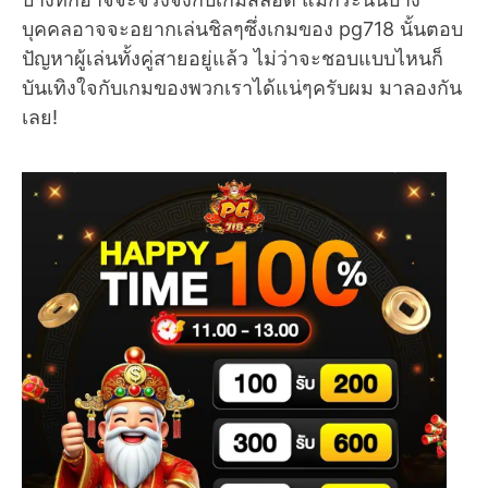
บุคคลอาจจะอยากเล่นชิลๆซึ่งเกมของ pg718 นั้นตอบ
ปัญหาผู้เล่นทั้งคู่สายอยู่แล้ว ไม่ว่าจะชอบแบบไหนก็
บันเทิงใจกับเกมของพวกเราได้แน่ๆครับผม มาลองกัน
เลย!