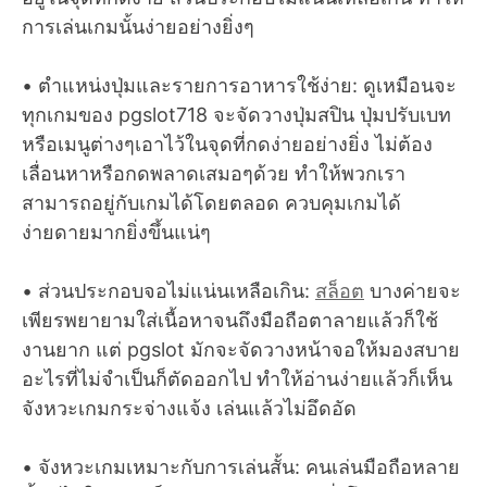
การเล่นเกมนั้นง่ายอย่างยิ่งๆ
• ตำแหน่งปุ่มและรายการอาหารใช้ง่าย: ดูเหมือนจะ
ทุกเกมของ pgslot718 จะจัดวางปุ่มสปิน ปุ่มปรับเบท
หรือเมนูต่างๆเอาไว้ในจุดที่กดง่ายอย่างยิ่ง ไม่ต้อง
เลื่อนหาหรือกดพลาดเสมอๆด้วย ทำให้พวกเรา
สามารถอยู่กับเกมได้โดยตลอด ควบคุมเกมได้
ง่ายดายมากยิ่งขึ้นแน่ๆ
• ส่วนประกอบจอไม่แน่นเหลือเกิน:
สล็อต
บางค่ายจะ
เพียรพยายามใส่เนื้อหาจนถึงมือถือตาลายแล้วก็ใช้
งานยาก แต่ pgslot มักจะจัดวางหน้าจอให้มองสบาย
อะไรที่ไม่จำเป็นก็ตัดออกไป ทำให้อ่านง่ายแล้วก็เห็น
จังหวะเกมกระจ่างแจ้ง เล่นแล้วไม่อึดอัด
• จังหวะเกมเหมาะกับการเล่นสั้น: คนเล่นมือถือหลาย