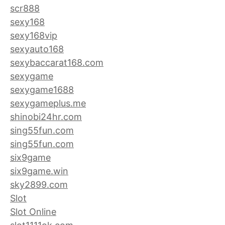
scr888
sexy168
sexy168vip
sexyauto168
sexybaccarat168.com
sexygame
sexygame1688
sexygameplus.me
shinobi24hr.com
sing55fun.com
sing55fun.com
six9game
six9game.win
sky2899.com
Slot
Slot Online