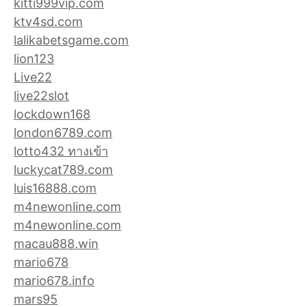
kitti999vip.com
ktv4sd.com
lalikabetsgame.com
lion123
Live22
live22slot
lockdown168
london6789.com
lotto432 ทางเข้า
luckycat789.com
luis16888.com
m4newonline.com
m4newonline.com
macau888.win
mario678
mario678.info
mars95