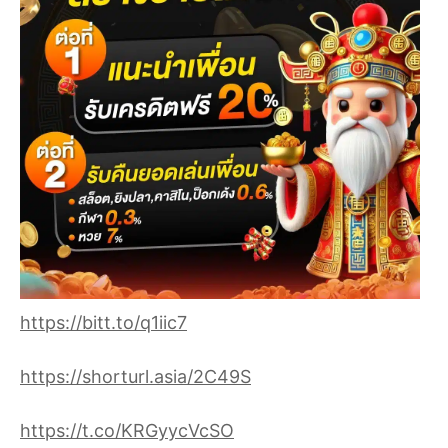
https://bitt.to/q1iic7
https://shorturl.asia/2C49S
https://t.co/KRGyycVcSO