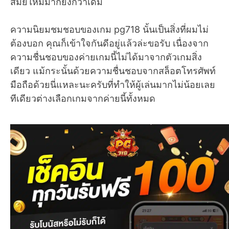
สมัยใหม่มากยิ่งกว่าเดิม
ความนิยมชมชอบของเกม pg718 นั้นเป็นสิ่งที่ผมไม่
ต้องบอก คุณก็เข้าใจกันดีอยู่แล้วล่ะขอรับ เนื่องจาก
ความชื่นชอบของค่ายเกมนี้ไม่ได้มาจากตัวเกมสิ่ง
เดียว แม้กระนั้นด้วยความชื่นชอบจากสล็อตโทรศัพท์
มือถือด้วยนี่แหละนะครับที่ทำให้ผู้เล่นมากไม่น้อยเลย
ทีเดียวต่างเลือกเกมจากค่ายนี้ทั้งหมด