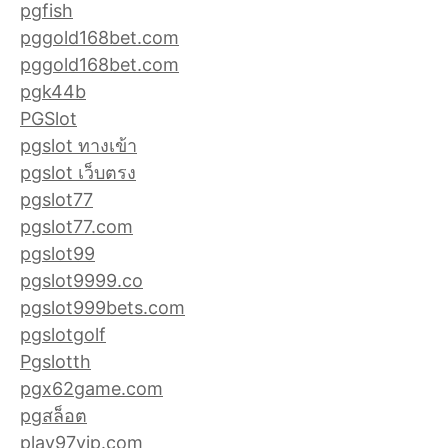
pgfish
pggold168bet.com
pggold168bet.com
pgk44b
PGSlot
pgslot ทางเข้า
pgslot เว็บตรง
pgslot77
pgslot77.com
pgslot99
pgslot9999.co
pgslot999bets.com
pgslotgolf
Pgslotth
pgx62game.com
pgสล็อต
play97vip.com