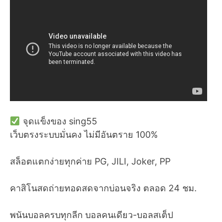
จุดแข็งของ sing55
เว็บตรงระบบมั่นคง ไม่มีอันตราย 100%
สล็อตแตกง่ายทุกค่าย PG, JILI, Joker, PP
คาสิโนสดถ่ายทอดสดจากบ่อนจริง ตลอด 24 ชม.
พนันบอลครบทุกลีก บอลคนเดียว-บอลสเต็ป