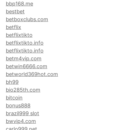
bbp168.me
bestbet
betboxclubs.com
betflix
betflixtikto
betflixtikto.info
betflixtikto.info
betm4vip.com
betwin6666.com
betworld369hot.com
bh99
bio285th.com
bitcoin
bonus888
brazil999 slot
bwvip4.com
carlo999.net