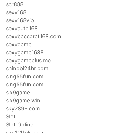
scr888
sexy168
sexy168vip
sexyauto168
sexybaccarat168.com
sexygame
sexygame1688
sexygameplus.me
shinobi24hr.com
sing55fun.com
sing55fun.com
six9game
six9game.win
sky2899.com
Slot
Slot Online
slot1111ok.com