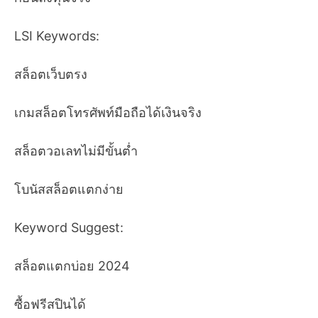
LSI Keywords:
สล็อตเว็บตรง
เกมสล็อตโทรศัพท์มือถือได้เงินจริง
สล็อตวอเลทไม่มีขั้นต่ำ
โบนัสสล็อตแตกง่าย
Keyword Suggest:
สล็อตแตกบ่อย 2024
ซื้อฟรีสปินได้