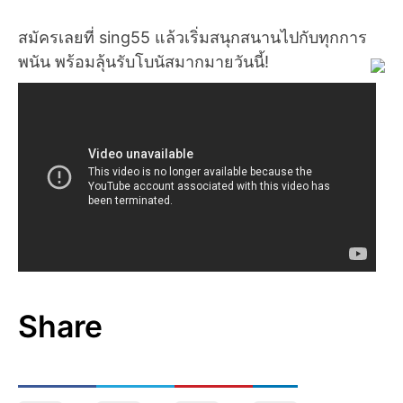
สมัครเลยที่ sing55 แล้วเริ่มสนุกสนานไปกับทุกการ
พนัน พร้อมลุ้นรับโบนัสมากมายวันนี้!
Share