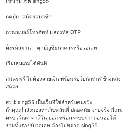
เข้าเว็บไซต์ sing55
กดปุ่ม “สมัครสมาชิก”
กรอกเบอร์โทรศัพท์ และรหัส OTP
ตั้งรหัสผ่าน + ผูกบัญชีธนาคารหรือวอเลท
เริ่มเล่นเกมได้ทันที
สมัครฟรี ไม่ต้องจ่ายเงิน พร้อมรับโบนัสทันทีข้างหลัง
สมัคร
สรุป: sing55 เป็นเว็บที่ใช่สำหรับคนจริง
ถ้าคุณกำลังมองหาเว็บพนันที่ ปลอดภัย จ่ายจริง มีเกม
ครบ สล็อต คาสิโน บอล พร้อมระบบฝากถอนออโต้
รวมทั้งรองรับวอเลท ต้องไม่พลาด sing55