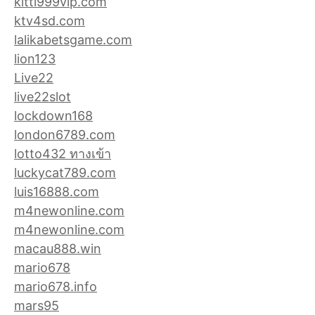
kitti999vip.com
ktv4sd.com
lalikabetsgame.com
lion123
Live22
live22slot
lockdown168
london6789.com
lotto432 ทางเข้า
luckycat789.com
luis16888.com
m4newonline.com
m4newonline.com
macau888.win
mario678
mario678.info
mars95