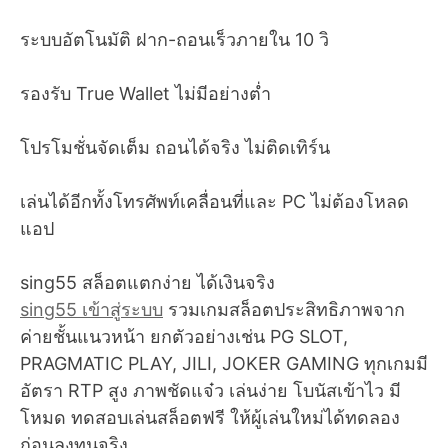
ระบบอัตโนมัติ ฝาก-ถอนเร็วภายใน 10 วิ
รองรับ True Wallet ไม่มีอย่างต่ำ
โปรโมชั่นจัดเต็ม ถอนได้จริง ไม่ติดเทิร์น
เล่นได้อีกทั้งโทรศัพท์เคลื่อนที่และ PC ไม่ต้องโหลด
แอป
sing55 สล็อตแตกง่าย ได้เงินจริง
sing55 เข้าสู่ระบบ
รวมเกมสล็อตประสิทธิภาพจาก
ค่ายชั้นแนวหน้า ยกตัวอย่างเช่น PG SLOT,
PRAGMATIC PLAY, JILI, JOKER GAMING ทุกเกมมี
อัตรา RTP สูง ภาพชัดแจ๋ว เล่นง่าย โบนัสเข้าไว มี
โหมด ทดสอบเล่นสล็อตฟรี ให้ผู้เล่นใหม่ได้ทดลอง
ก่อนลงทุนจริง