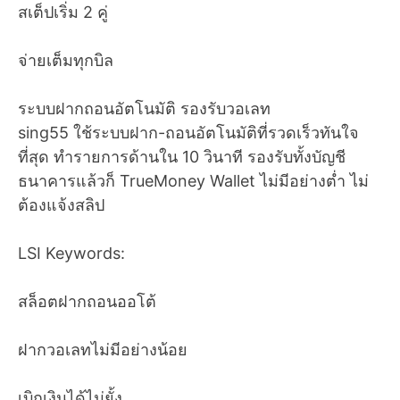
สเต็ปเริ่ม 2 คู่
จ่ายเต็มทุกบิล
ระบบฝากถอนอัตโนมัติ รองรับวอเลท
sing55 ใช้ระบบฝาก-ถอนอัตโนมัติที่รวดเร็วทันใจ
ที่สุด ทำรายการด้านใน 10 วินาที รองรับทั้งบัญชี
ธนาคารแล้วก็ TrueMoney Wallet ไม่มีอย่างต่ำ ไม่
ต้องแจ้งสลิป
LSI Keywords:
สล็อตฝากถอนออโต้
ฝากวอเลทไม่มีอย่างน้อย
เบิกเงินได้ไม่ยั้ง