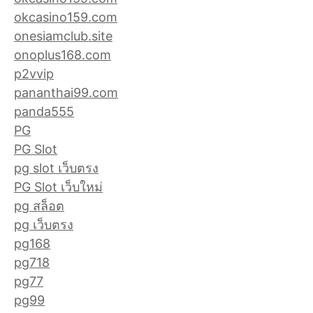
okcasino159.com
onesiamclub.site
onoplus168.com
p2vvip
pananthai99.com
panda555
PG
PG Slot
pg slot เว็บตรง
PG Slot เว็บใหม่
pg สล็อต
pg เว็บตรง
pg168
pg718
pg77
pg99