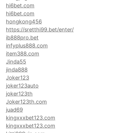
hi6bet.com
hi6bet.com
hongkong456
https://sretthi99.bet/enter/
ib888pro.bet
infyplus888.com
item388.com
Jinda55
jinda888
Joker123
joker123auto
joker123th
Joker123th.com
juad69
kingxxxbet123.com
kingxxxbet123.com