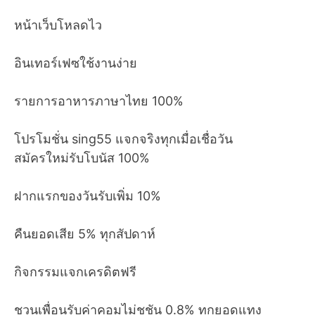
หน้าเว็บโหลดไว
อินเทอร์เฟซใช้งานง่าย
รายการอาหารภาษาไทย 100%
โปรโมชั่น sing55 แจกจริงทุกเมื่อเชื่อวัน
สมัครใหม่รับโบนัส 100%
ฝากแรกของวันรับเพิ่ม 10%
คืนยอดเสีย 5% ทุกสัปดาห์
กิจกรรมแจกเครดิตฟรี
ชวนเพื่อนรับค่าคอมไม่ชชัน 0.8% ทุกยอดแทง