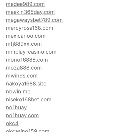
medee989.com
meekin365day.com
megawaysbet789.com
mercyrosa168.com
mexicanoo.com
mfj889xx.com
mmplay-casino.com
mono16888.com
moza888.com
mwin9s.com
nakoya1688.site
nbwin.me
niseko168bet.com
no1huay
no1huay.com
okc4
okcasino159.com