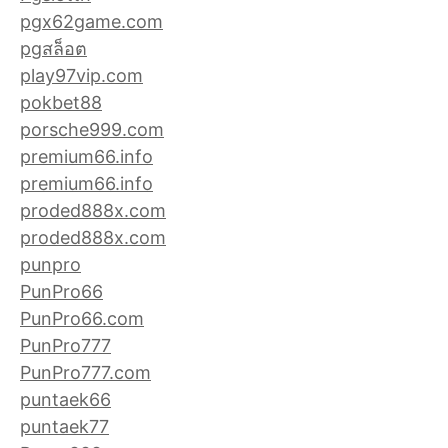
pgx62game.com
pgสล็อต
play97vip.com
pokbet88
porsche999.com
premium66.info
premium66.info
proded888x.com
proded888x.com
punpro
PunPro66
PunPro66.com
PunPro777
PunPro777.com
puntaek66
puntaek77