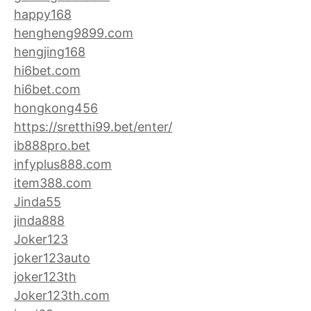
happy168
hengheng9899.com
hengjing168
hi6bet.com
hi6bet.com
hongkong456
https://sretthi99.bet/enter/
ib888pro.bet
infyplus888.com
item388.com
Jinda55
jinda888
Joker123
joker123auto
joker123th
Joker123th.com