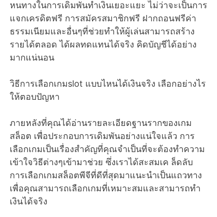
หนทางในการเดิมพันทำเงินเยอะแยะ ไม่ว่าจะเป็นการ
แจกเครดิตฟรี การสมัครสมาชิกฟรี ฝากถอนฟรีค่า
ธรรมเนียมและอื่นๆที่ช่วยทำให้ผู้เล่นสามารถสร้าง
รายได้ตลอด ได้ผลทดแทนได้จริง คิดบัญชีได้อย่าง
มากแน่นอน
วิธีการเลือกเกมslot แบบไหนได้เงินจริง เลือกอย่างไร
ให้ตอบปัญหา
ภายหลังที่คุณได้อ่านรายละเอียดฐานรากของเกม
สล็อต เพื่อประกอบการเดิมพันอย่างแน่ใจแล้ว การ
เลือกเกมเป็นเรื่องสำคัญที่คุณจำเป็นที่จะต้องทำความ
เข้าใจวิธีต่างๆเข้ามาช่วย ซึ่งเราได้สะสมเค ล็ดลับ
การเลือกเกมสล็อตพีจีที่ดีที่สุดมาแนะนำเป็นแถวทาง
เพื่อคุณสามารถเลือกเกมที่เหมาะสมและสามารถทำ
เงินได้จริง