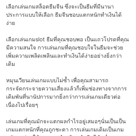
เลือกเล่นเกมสล็อตธีมจีน ซึ่งจะเป็นธีมที่มีนานา
ประการแบบให้เลือก ธีมจีนชอบแตกหนักทำเงินได้
ง่าย
เลือกเล่นเกมslot ธีมที่คุณชอบพอ เป็นแถวโปรดที่คุณ
มีความสนใจ การเล่นเกมที่คุณชอบใจในธีมจะช่วย
เพิ่มความเพลิดเพลินและทำเงินได้ง่ายอย่างยิ่งกว่า
เดิม
หมุนเวียนเล่นเกมแบบไม่ซ้ำ เพื่อคุณสามารถ
กระจัดกระจายความเสี่ยงแล้วก็เพิ่มช่องทางจากการ
เดิมพันที่นานัปการมากยิ่งกว่าการเล่นเกมเดียวต่อ
เนื่องไปเรื่อยๆ
เล่นเกมที่คุณมักจะแตกผลกำไรอยู่เสมอๆนั่นเป็นเป็น
เกมแตกหนักที่คุณถูกชะตา การเล่นเกมเดิมเป็นเกม