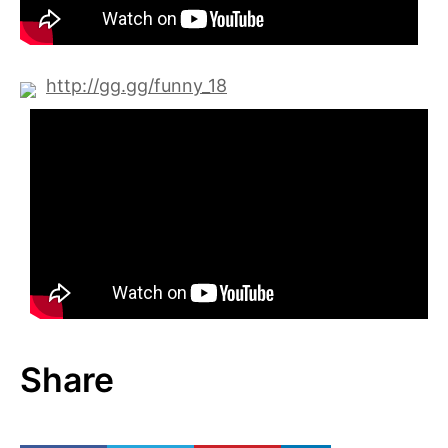
http://gg.gg/funny_18
Share