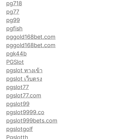
pg718
pg77
pg99
pgfish
pggold168bet.com
pggold168bet.com
pgk44b
PGSlot
pgslot ทางเข้า
pgslot เว็บตรง
pgslot77
pgslot77.com
pgslot99
pgslot9999.co
pgslot999bets.com
pgslotgolf
Pgslotth