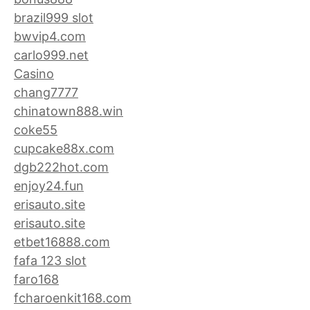
brazil999 slot
bwvip4.com
carlo999.net
Casino
chang7777
chinatown888.win
coke55
cupcake88x.com
dgb222hot.com
enjoy24.fun
erisauto.site
erisauto.site
etbet16888.com
fafa 123 slot
faro168
fcharoenkit168.com