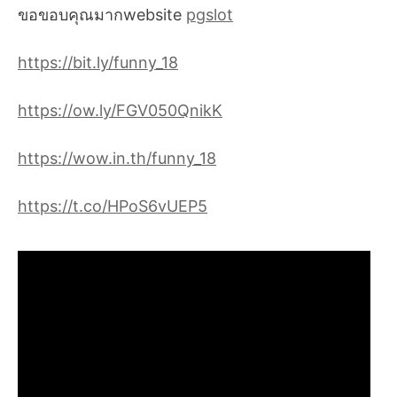
ขอขอบคุณมากwebsite
pgslot
https://bit.ly/funny_18
https://ow.ly/FGV050QnikK
https://wow.in.th/funny_18
https://t.co/HPoS6vUEP5