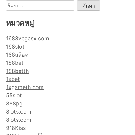
ค้นหา
สำหรับ:
หมวดหมู่
1688vegasx.com
168slot
168สล็อต
188bet
188betth
1xbet
1xgameth.com
55slot
888pg
8lots.com
8lots.com
918Kiss