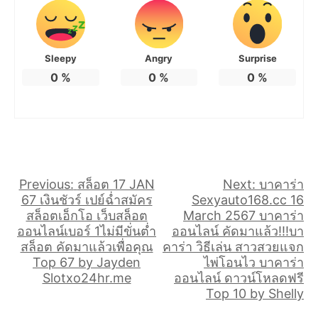
Sleepy
Angry
Surprise
0
%
0
%
0
%
แนะแนว
Previous:
สล็อต 17 JAN
Next:
บาคาร่า
67 เงินชัวร์ เปย์ฉ่ำสมัคร
Sexyauto168.cc 16
เรื่อง
สล็อตเอ็กโอ เว็บสล็อต
March 2567 บาคาร่า
ออนไลน์เบอร์ 1ไม่มีขั่นต่ำ
ออนไลน์ คัดมาแล้ว!!!บา
สล็อต คัดมาแล้วเพื่อคุณ
คาร่า วิธีเล่น สาวสวยแจก
Top 67 by Jayden
ไพ่โอนไว บาคาร่า
Slotxo24hr.me
ออนไลน์ ดาวน์โหลดฟรี
Top 10 by Shelly