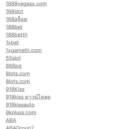
1688vegasx.com
168slot
168สล็อต
188bet
188betth
1xbet
1xgameth.com
55slot
888pg
8lots.com
8lots.com
918Kiss
918kiss ดาวน์โหลด
918kissauto
9kpluss.com
ABA
ABAGroup2