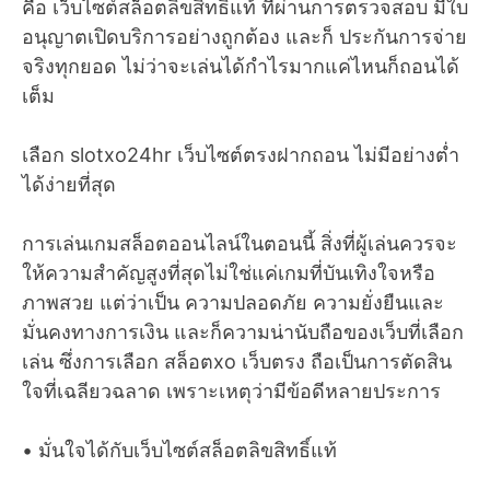
คือ เว็บไซต์สล็อตลิขสิทธิ์แท้ ที่ผ่านการตรวจสอบ มีใบ
อนุญาตเปิดบริการอย่างถูกต้อง และก็ ประกันการจ่าย
จริงทุกยอด ไม่ว่าจะเล่นได้กำไรมากแค่ไหนก็ถอนได้
เต็ม
เลือก slotxo24hr เว็บไซต์ตรงฝากถอน ไม่มีอย่างต่ำ
ได้ง่ายที่สุด
การเล่นเกมสล็อตออนไลน์ในตอนนี้ สิ่งที่ผู้เล่นควรจะ
ให้ความสำคัญสูงที่สุดไม่ใช่แค่เกมที่บันเทิงใจหรือ
ภาพสวย แต่ว่าเป็น ความปลอดภัย ความยั่งยืนและ
มั่นคงทางการเงิน และก็ความน่านับถือของเว็บที่เลือก
เล่น ซึ่งการเลือก สล็อตxo เว็บตรง ถือเป็นการตัดสิน
ใจที่เฉลียวฉลาด เพราะเหตุว่ามีข้อดีหลายประการ
• มั่นใจได้กับเว็บไซต์สล็อตลิขสิทธิ์แท้