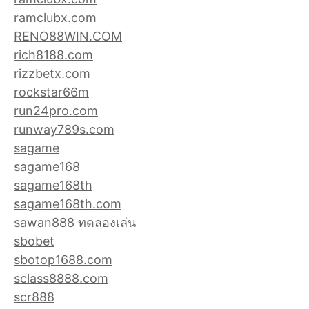
ramclubx.com
RENO88WIN.COM
rich8188.com
rizzbetx.com
rockstar66m
run24pro.com
runway789s.com
sagame
sagame168
sagame168th
sagame168th.com
sawan888 ทดลองเล่น
sbobet
sbotop1688.com
sclass8888.com
scr888