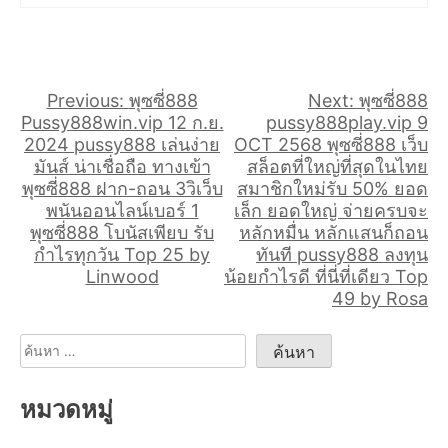
แนะแนว
Previous:
พุซซี่888
Next:
พุซซี่888
Pussy888win.vip 12 ก.ย.
pussy888play.vip 9
เรื่อง
2024 pussy888 เล่นง่าย
OCT 2568 พุซซี่888 เว็บ
มันส์ น่าเชื่อถือ ทางเข้า
สล็อตที่ใหญ่ที่สุดในไทย
พุซซี่888 ฝาก-ถอน 3วิเว็บ
สมาชิกใหม่รับ 50% ยอด
พนันออนไลน์เบอร์ 1
เล็ก ยอดใหญ่ จ่ายครบจะ
พุซซี่888 โบนัสเพียบ รับ
หลักหมื่น หลักแสนก็ถอน
กำไรทุกวัน Top 25 by
ทันที pussy888 ลงทุน
Linwood
น้อยกำไรดี ที่นี่ที่เดียว Top
49 by Rosa
ค้นหา
สำหรับ:
หมวดหมู่