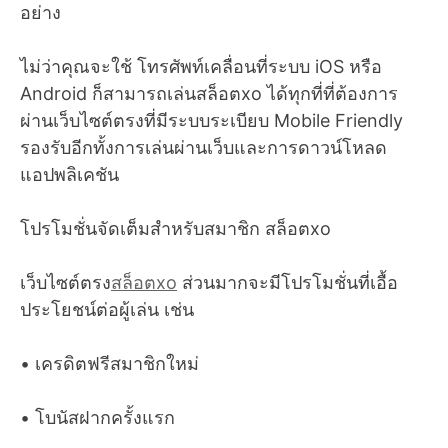
อย่าง
ไม่ว่าคุณจะใช้ โทรศัพท์เคลื่อนที่ระบบ iOS หรือ
Android ก็สามารถเล่นสล็อตxo ได้ทุกที่ที่ต้องการ
ผ่านเว็บไซต์ตรงที่มีระบบระเบียบ Mobile Friendly
รองรับอีกทั้งการเล่นผ่านเว็บและการดาวน์โหลด
แอปพลิเคชัน
โปรโมชั่นจัดเต็มสำหรับสมาชิก สล็อตxo
เว็บไซต์ตรง
สล็อตxo
ส่วนมากจะมีโปรโมชั่นที่เอื้อ
ประโยชน์ต่อผู้เล่น เช่น
• เครดิตฟรีสมาชิกใหม่
• โบนัสฝากครั้งแรก