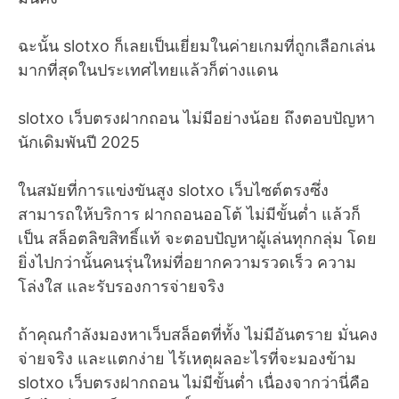
ฉะนั้น slotxo ก็เลยเป็นเยี่ยมในค่ายเกมที่ถูกเลือกเล่น
มากที่สุดในประเทศไทยแล้วก็ต่างแดน
slotxo เว็บตรงฝากถอน ไม่มีอย่างน้อย ถึงตอบปัญหา
นักเดิมพันปี 2025
ในสมัยที่การแข่งขันสูง slotxo เว็บไซต์ตรงซึ่ง
สามารถให้บริการ ฝากถอนออโต้ ไม่มีขั้นต่ำ แล้วก็
เป็น สล็อตลิขสิทธิ์แท้ จะตอบปัญหาผู้เล่นทุกกลุ่ม โดย
ยิ่งไปกว่านั้นคนรุ่นใหม่ที่อยากความรวดเร็ว ความ
โล่งใส และรับรองการจ่ายจริง
ถ้าคุณกำลังมองหาเว็บสล็อตที่ทั้ง ไม่มีอันตราย มั่นคง
จ่ายจริง และแตกง่าย ไร้เหตุผลอะไรที่จะมองข้าม
slotxo เว็บตรงฝากถอน ไม่มีขั้นต่ำ เนื่องจากว่านี่คือ