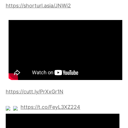
https://shorturl.asia/JNWi2
https://cutt.ly/PrXxGr1N
https://t.co/FeyL3XZ224