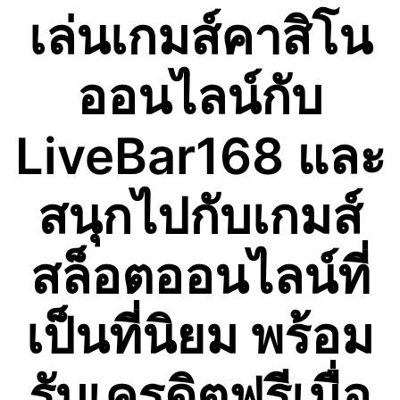
เล่นเกมส์คาสิโน
Skip
to
content
ออนไลน์กับ
LiveBar168 และ
สนุกไปกับเกมส์
สล็อตออนไลน์ที่
เป็นที่นิยม พร้อม
รับเครดิตฟรีเมื่อ