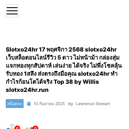
Slotxo24hr 17 พฤศจิกา 2568 slotxo24hr
เว็บสล็อตอนไลน์รีวิว 5 ดาว ไม่หน้าม้า กล่องสุ่ม
แจกทองทุกสัปดาห์ เล่นง่าย ได้จริง ไม่พึ่งโชคลุ้น
รับทอง 1สลึง ส่งตรงถึงมือคุณ slotxo24hr ทำ
กำไรก้อนโตได้จริง Top 38 by Willis
slotxo24hr.run
สล็อตxo
10 กันยายน 2025
by
Lawrence Stewart
0
0