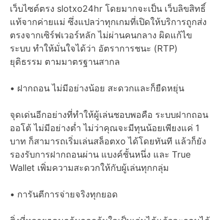
เว็บไซต์ตรง slotxo24hr โดยมากจะเป็น เว็บลิขสิทธิ์
แท้จากค่ายแม่ ซึ่งแปลว่าทุกเกมที่เปิดให้บริการถูกส่ง
ตรงจากเซิร์ฟเวอร์หลัก ไม่ผ่านคนกลาง ผิดแก้ไข
ระบบ ทำให้มั่นใจได้ว่า อัตราการชนะ (RTP)
ยุติธรรม ตามมาตรฐานสากล
• ฝากถอน ไม่มีอย่างน้อย สะดวกและก็ยืดหยุ่น
จุดเด่นอีกอย่างที่ทำให้ผู้เล่นชอบพอคือ ระบบฝากถอน
ออโต้ ไม่มีอย่างต่ำ ไม่ว่าคุณจะมีทุนน้อยเพียงแค่ 1
บาท ก็สามารถเริ่มเล่นสล็อตxo ได้โดยทันที แล้วก็ยัง
รองรับการฝากถอนผ่าน แบงค์ชั้นหนึ่ง และ True
Wallet เพิ่มความสะดวกให้กับผู้เล่นทุกกลุ่ม
• การันตีการจ่ายจริงทุกยอด