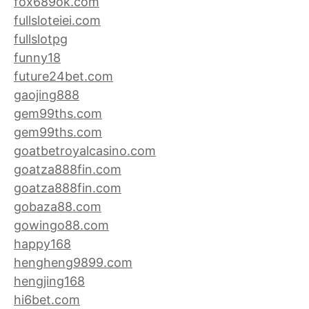
fox689ok.com
fullsloteiei.com
fullslotpg
funny18
future24bet.com
gaojing888
gem99ths.com
gem99ths.com
goatbetroyalcasino.com
goatza888fin.com
goatza888fin.com
gobaza88.com
gowingo88.com
happy168
hengheng9899.com
hengjing168
hi6bet.com