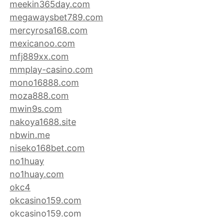
meekin365day.com
megawaysbet789.com
mercyrosa168.com
mexicanoo.com
mfj889xx.com
mmplay-casino.com
mono16888.com
moza888.com
mwin9s.com
nakoya1688.site
nbwin.me
niseko168bet.com
no1huay
no1huay.com
okc4
okcasino159.com
okcasino159.com