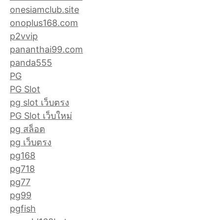
onesiamclub.site
onoplus168.com
p2vvip
pananthai99.com
panda555
PG
PG Slot
pg slot เว็บตรง
PG Slot เว็บใหม่
pg สล็อต
pg เว็บตรง
pg168
pg718
pg77
pg99
pgfish