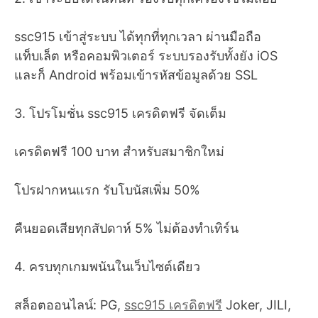
ssc915 เข้าสู่ระบบ ได้ทุกที่ทุกเวลา ผ่านมือถือ
แท็บเล็ต หรือคอมพิวเตอร์ ระบบรองรับทั้งยัง iOS
และก็ Android พร้อมเข้ารหัสข้อมูลด้วย SSL
3. โปรโมชั่น ssc915 เครดิตฟรี จัดเต็ม
เครดิตฟรี 100 บาท สำหรับสมาชิกใหม่
โปรฝากหนแรก รับโบนัสเพิ่ม 50%
คืนยอดเสียทุกสัปดาห์ 5% ไม่ต้องทำเทิร์น
4. ครบทุกเกมพนันในเว็บไซต์เดียว
สล็อตออนไลน์: PG,
ssc915 เครดิตฟรี
Joker, JILI,