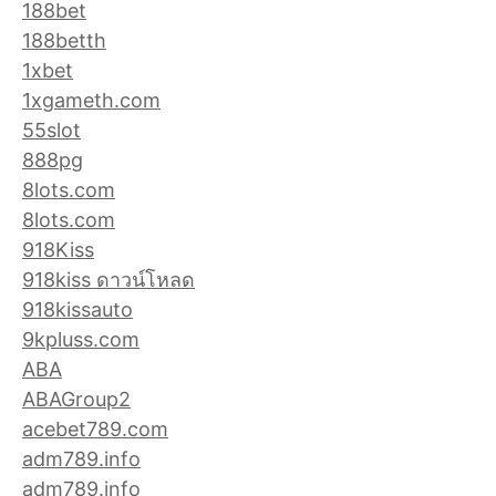
188bet
188betth
1xbet
1xgameth.com
55slot
888pg
8lots.com
8lots.com
918Kiss
918kiss ดาวน์โหลด
918kissauto
9kpluss.com
ABA
ABAGroup2
acebet789.com
adm789.info
adm789.info