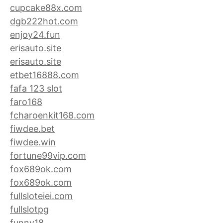
cupcake88x.com
dgb222hot.com
enjoy24.fun
erisauto.site
erisauto.site
etbet16888.com
fafa 123 slot
faro168
fcharoenkit168.com
fiwdee.bet
fiwdee.win
fortune99vip.com
fox689ok.com
fox689ok.com
fullsloteiei.com
fullslotpg
funny18