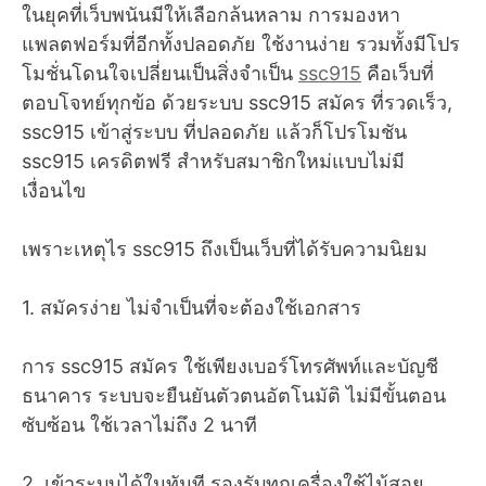
ในยุคที่เว็บพนันมีให้เลือกล้นหลาม การมองหา
แพลตฟอร์มที่อีกทั้งปลอดภัย ใช้งานง่าย รวมทั้งมีโปร
โมชั่นโดนใจเปลี่ยนเป็นสิ่งจำเป็น
ssc915
คือเว็บที่
ตอบโจทย์ทุกข้อ ด้วยระบบ ssc915 สมัคร ที่รวดเร็ว,
ssc915 เข้าสู่ระบบ ที่ปลอดภัย แล้วก็โปรโมชัน
ssc915 เครดิตฟรี สำหรับสมาชิกใหม่แบบไม่มี
เงื่อนไข
เพราะเหตุไร ssc915 ถึงเป็นเว็บที่ได้รับความนิยม
1. สมัครง่าย ไม่จำเป็นที่จะต้องใช้เอกสาร
การ ssc915 สมัคร ใช้เพียงเบอร์โทรศัพท์และบัญชี
ธนาคาร ระบบจะยืนยันตัวตนอัตโนมัติ ไม่มีขั้นตอน
ซับซ้อน ใช้เวลาไม่ถึง 2 นาที
2. เข้าระบบได้ในทันที รองรับทุกเครื่องใช้ไม้สอย