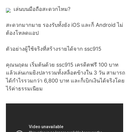
เล่นบนมือถือสะดวกไหม?
สะดวกมากมาย รองรับทั้งยัง iOS และก็ Android ไม่
ต้องโหลดแอป
ตัวอย่างผู้ใช้จริงที่สร้างรายได้จาก ssc915
คุณนฤดม เริ่มต้นด้วย ssc915 เครดิตฟรี 100 บาท
แล้วเล่นเกมยิงปลารวมทั้งสล็อตข้างใน 3 วัน สามารถ
ได้กำไรรวมกว่า 6,800 บาท และก็เบิกเงินได้จริงโดย
ไร้ค่าธรรมเนียม