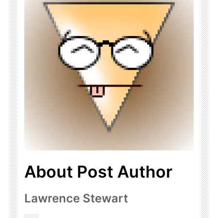
About Post Author
Lawrence Stewart