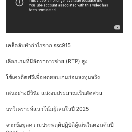
เคล็ดลับทำกำไรจาก ssc915
เลือกเกมที่มีอัตราการจ่าย (RTP) สูง
ใช้เครดิตฟรีเพื่อทดสอบเกมก่อนลงทุนจริง
เล่นอย่างมีวินัย แบ่งงบประมาณเป็นสัดส่วน
บทวิเคราะห์แนวโน้มผู้เล่นในปี 2025
จากข้อมูลความประพฤติปฏิบัติผู้เล่นในตอนต้นปี