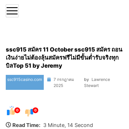
ssc915 สมัคร 11 October ssc915 สมัคร ถอน
เงินง่ายไม่ต้องลุ้นสมัครฟรีไม่มีขั้นต่ำรับจริงทุก
บิลTop 51 by Jeremy
ssc915casino.com
7 กรกฎาคม
by
Lawrence
2025
Stewart
0
0
Read Time:
3 Minute, 14 Second