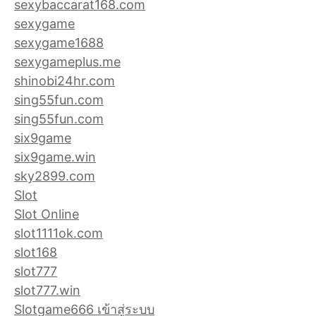
sexybaccarat168.com
sexygame
sexygame1688
sexygameplus.me
shinobi24hr.com
sing55fun.com
sing55fun.com
six9game
six9game.win
sky2899.com
Slot
Slot Online
slot1111ok.com
slot168
slot777
slot777.win
Slotgame666 เข้าสู่ระบบ