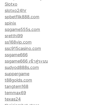
Slotxo
slotxo24hr
spbetflik888.com
spinix
sqgame555s.com
sretthi99
ss168vip.com
ssc915casino.com
ssgame666
ssgame666 เข้าสู่ระบบ
sudyod888s.com
suppergame
t88golds.com
tangtem168
temmax69
texas24