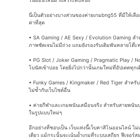
โนออนไลน์มาแล้วระดับหนึ่ง
นี่เป็นตัวอย่างบางส่วนของค่ายเกมbng55 ที่มีให้เลือก
ค่าที่สุด
• SA Gaming / AE Sexy / Evolution Gaming สำห
ภาพชัดเจนไม่มีถ่วง แถมยังรองรับเดิมพันหลายโต๊ะ
• PG Slot / Joker Gaming / Pragmatic Play / No
โบนัสเข้าบ่อย โดยยิ่งไปกว่านั้นเกมใหม่ที่อัปเดตท
• Funky Games / Kingmaker / Red Tiger สำหรับผ
ไม่ซ้ำกับเว็บไซต์อื่น
• ค่ายกีฬาและเกมพนันเสมือนจริง สำหรับสายพนันบอ
ในรูปแบบใหม่ๆ
อีกอย่างที่ชอบเป็น เว็บแห่งนี้เว็บคาสิโนออนไลน์ ไม่
เดียว แม้กระนั้นจะเน้นย้ำเกมที่ระบบเสถียร ฟีเจอร์สม