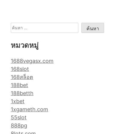
ค้นหา
สำหรับ:
หมวดหมู่
1688vegasx.com
168slot
168สล็อต
188bet
188betth
1xbet
1xgameth.com
55slot
888pg
8lots.com