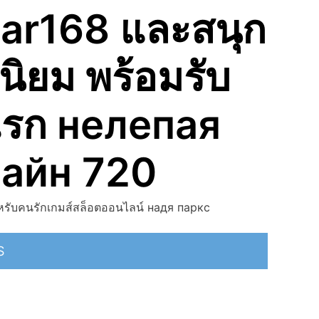
Bar168 และสนุก
่นิยม พร้อมรับ
งแรก нелепая
айн 720
ำหรับคนรักเกมส์สล็อตออนไลน์ надя паркс
S