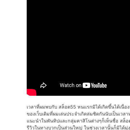
เวลาที่ผมพบกับ สล็อต55 หนแรกมิได้เกิดขึ้นได้เนื่
ของเว็บเดิมที่ผมเล่นประจำเกิดล่มชิดกันนับเป็น
แนะนำในพันทิปและกลุ่มคาสิโนต่างๆก็เห็นชื่อ สล็อ
รีวิวในทางบวกเป็นส่วนใหญ่ ในช่วงเวลานั้นก็มิได้มุ