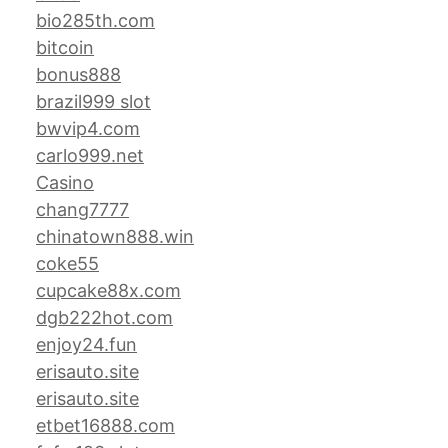
bio285th.com
bitcoin
bonus888
brazil999 slot
bwvip4.com
carlo999.net
Casino
chang7777
chinatown888.win
coke55
cupcake88x.com
dgb222hot.com
enjoy24.fun
erisauto.site
erisauto.site
etbet16888.com