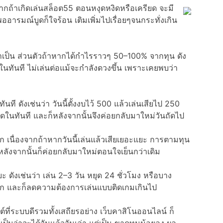
องจากถ้าเกิดเล่นสล็อต55 ตอนหงุดหงิดหรือเครียด จะมี
ารมณ์บูดก็ใจร้อน เติมเพิ่มไปเรื่อยๆจนกระทั่งเกิน
จำเป็น ส่วนตัวถ้าหากได้กำไรราวๆ 50–100% จากทุน ดัง
ในทันที ไม่เล่นต่อแม้จะกำลังดวงขึ้น เพราะเคยพบว่า
ี ดังเช่นว่า วันนี้ตั้งงบไว้ 500 แล้วเล่นเสียไป 250
ุดในทันที และก็หลังจากนั้นจึงค่อยกลับมาใหม่วันถัดไป
ก เนื่องจากถ้าหากวันนี้เล่นแล้วเสียเยอะแยะ การตามทุน
หลังจากนั้นก็ค่อยกลับมาใหม่ตอนใจเย็นกว่าเดิม
ยะ ดังเช่นว่า เล่น 2–3 วัน หยุด 24 ชั่วโมง หรือบาง
ด้พัก และก็ลดความต้องการเล่นแบบติดเกมเกินไป
ต์ที่ระบบดีรวมทั้งเสถียรอย่าง เว็บคาสิโนออนไลน์ ก็