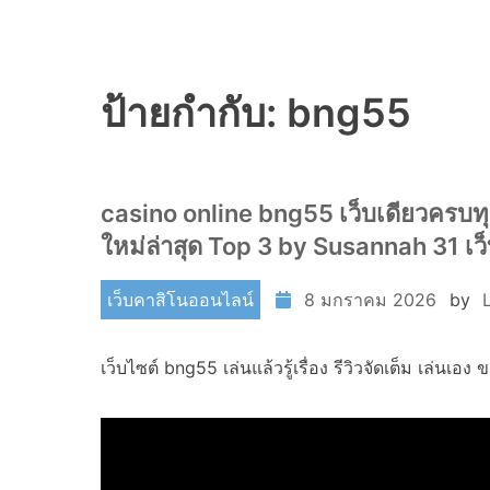
ป้ายกำกับ:
bng55
casino online bng55 เว็บเดียวครบทุ
ใหม่ล่าสุด Top 3 by Susannah 31 เ
เว็บคาสิโนออนไลน์
8 มกราคม 2026
by
เว็บไซต์ bng55 เล่นแล้วรู้เรื่อง รีวิวจัดเต็ม เล่นเอ