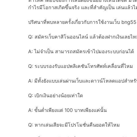
ทำให้คำตอบของการเล่นดียิ่งขึ้นอย่างเห็นได้ชัด มิได
กำไรมีโอกาสเกิดขึ้นจริง และที่สำคัญเป็น เล่นแล้วไ
ปริศนาที่พบหลายครั้งเกี่ยวกับการใช้งานเว็บ bng55
Q: สมัครเว็บคาสิโนออนไลน์ แล้วต้องฝากเงินเลยไ
A: ไม่จำเป็น สามารถสมัครเข้าไปมองระบบก่อนได้
Q: ระบบรองรับแอปพลิเคชันโทรศัพท์เคลื่อนที่ไหม
A: มีทั้งยังแบบเล่นผ่านเว็บและดาวน์โหลดแอปสำหร
Q: เบิกเงินอย่างน้อยเท่าใด
A: ขั้นต่ำเพียงแต่ 100 บาทเพียงแค่นั้น
Q: หากเล่นเสียจะมีโปรโมชั่นคืนยอดให้ไหม