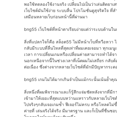
พอใช้ทดลองใช้งานจริง เปลี่ยนไปเป็นว่าเล่นติดยาเสพย
เว็บไซต์มันใช้ง่าย ระบบลื่น โปรโมชั่นดูสุจริตใจ ที
เสมือนหลายเว็บก่อนหน้านี้ที่ผ่านมา
bng55 เว็บไซต์ที่หน้าตาเรียบง่ายแต่ว่าระบบด้านในก
สิ่งที่แปลกใจก็คือ สล็อต55 ไม่มีหน้าเว็บที่หวือห
กลับมีระบบที่ลื่นไหลที่สุดเท่าที่ผมเคยเจอมา ทุกเมนู
เวลา การเปลี่ยนเกมหรือเปลี่ยนค่ายสามารถทำได้จา
นอกเหนือจากนี้ในช่วงเวลาที่เน็ตผมไม่เสถียร กลับต
ต่อเนื่อง ซึ่งต่างจากหลายเว็บไซต์ที่มักมีปัญหากร
bng55 เกมไม่ได้มากเกินจำเป็นแม้กระนั้นเน้นย้ำคุณ
สิ่งหนึ่งที่ผมพิจารณาและก็รู้สึกแจ่มชัดหลังจากที่ม
เข้ามาให้เยอะที่สุดแบบหว่านแหราวกับหลายเว็บไซต์
ไปจริงๆกลับเจอเกมซ้ำ ฟีเจอร์ไม่ครบ หรือโหลดไม่ข
ค่ายที่ เล่นจริงได้จริง มีมาตรฐาน และก็เป็นที่ชื่นช