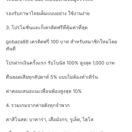
รองรับภาษาไทยเต็มแบบอย่าง ใช้งานง่าย
3. โปรโมชั่นและก็เครดิตฟรีที่คุ้มค่าที่สุด
gobaza88 เครดิตฟรี 100 บาท สำหรับสมาชิกใหม่โดย
ทันที
โปรฝากเงินครั้งแรก รับโบนัส 100% สูงสุด 1,000 บาท
คืนยอดเสียทุกสัปดาห์ 5% แบบไม่ต้องทำเทิร์น
ค่าคอมเสนอแนะเพื่อนพ้องสูงสุด 10%
4. รวมเกมจากค่ายดังทุกจำพวก
คาสิโนสด: บาคาร่า, เสือมังกร, รูเล็ต, ไฮโล