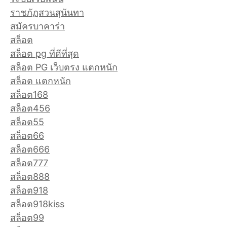
ราชภัฏสวนสุนันทา
สมัครบาคาร่า
สล็อต
สล็อต pg ที่ดีที่สุด
สล็อต PG เว็บตรง แตกหนัก
สล็อต แตกหนัก
สล็อต168
สล็อต456
สล็อต55
สล็อต66
สล็อต666
สล็อต777
สล็อต888
สล็อต918
สล็อต918kiss
สล็อต99