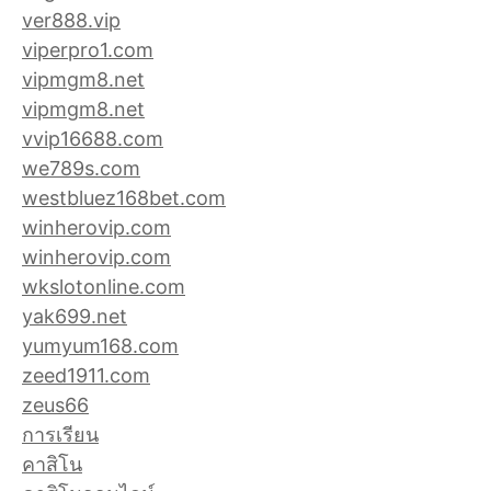
ver888.vip
viperpro1.com
vipmgm8.net
vipmgm8.net
vvip16688.com
we789s.com
westbluez168bet.com
winherovip.com
winherovip.com
wkslotonline.com
yak699.net
yumyum168.com
zeed1911.com
zeus66
การเรียน
คาสิโน