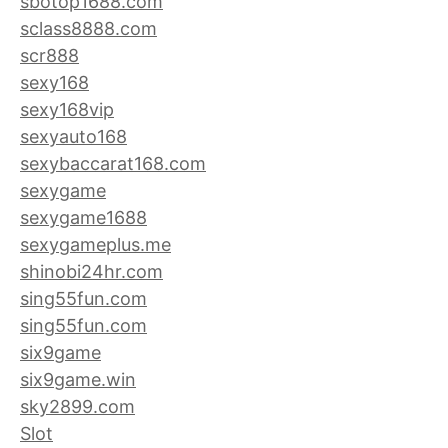
sbotop1688.com
sclass8888.com
scr888
sexy168
sexy168vip
sexyauto168
sexybaccarat168.com
sexygame
sexygame1688
sexygameplus.me
shinobi24hr.com
sing55fun.com
sing55fun.com
six9game
six9game.win
sky2899.com
Slot