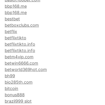
bbp168.me
bbp168.me
bestbet
betboxclubs.com
betflix
betflixtikto
betflixtikto.info
betflixtikto.info
betm4vip.com
betwin6666.com
betworld369hot.com
bh99
bio285th.com
bitcoin
bonus888
brazil999 slot