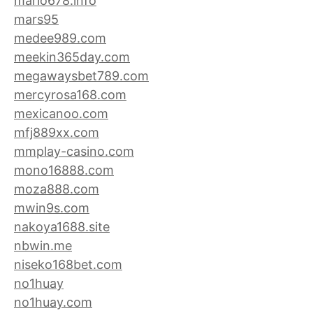
mario678.info
mars95
medee989.com
meekin365day.com
megawaysbet789.com
mercyrosa168.com
mexicanoo.com
mfj889xx.com
mmplay-casino.com
mono16888.com
moza888.com
mwin9s.com
nakoya1688.site
nbwin.me
niseko168bet.com
no1huay
no1huay.com