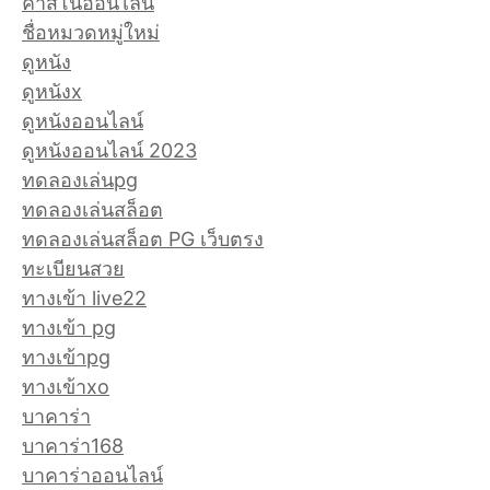
คาสิโนออนไลน์
ชื่อหมวดหมู่ใหม่
ดูหนัง
ดูหนังx
ดูหนังออนไลน์
ดูหนังออนไลน์ 2023
ทดลองเล่นpg
ทดลองเล่นสล็อต
ทดลองเล่นสล็อต PG เว็บตรง
ทะเบียนสวย
ทางเข้า live22
ทางเข้า pg
ทางเข้าpg
ทางเข้าxo
บาคาร่า
บาคาร่า168
บาคาร่าออนไลน์