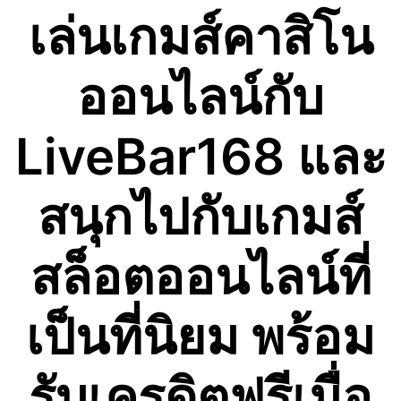
เล่นเกมส์คาสิโน
Skip
to
content
ออนไลน์กับ
LiveBar168 และ
สนุกไปกับเกมส์
สล็อตออนไลน์ที่
เป็นที่นิยม พร้อม
รับเครดิตฟรีเมื่อ