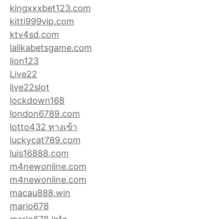
kingxxxbet123.com
kitti999vip.com
ktv4sd.com
lalikabetsgame.com
lion123
Live22
live22slot
lockdown168
london6789.com
lotto432 ทางเข้า
luckycat789.com
luis16888.com
m4newonline.com
m4newonline.com
macau888.win
mario678