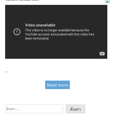
…
Read more
ค้นหา