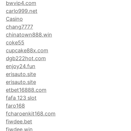
bwvip4.com
carlo999.net
Casino
chang7777
chinatown888.win
coke55
cupcake88x.com
dgb222hot.com
enjoy24.fun
erisauto.site
erisauto.site
etbet16888.com
fafa 123 slot
faro168
fcharoenkit168.com
fiwdee.bet
fiwdee.win