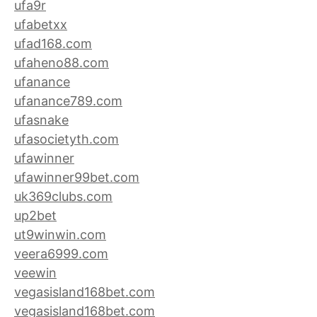
ufa9r
ufabetxx
ufad168.com
ufaheno88.com
ufanance
ufanance789.com
ufasnake
ufasocietyth.com
ufawinner
ufawinner99bet.com
uk369clubs.com
up2bet
ut9winwin.com
veera6999.com
veewin
vegasisland168bet.com
vegasisland168bet.com