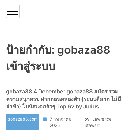
ป้ายกำกับ:
gobaza88
เข้าสู่ระบบ
gobaza88 4 December gobaza88 สมัคร รวม
ความสนุกครบ ฝากถอนคล่องตัว {ระบบดีมาก ไม่มี
ล่าช้า} โบนัสแตกรัวๆ Top 62 by Julius
gobaza88.com
7 กรกฎาคม
by
Lawrence
2025
Stewart