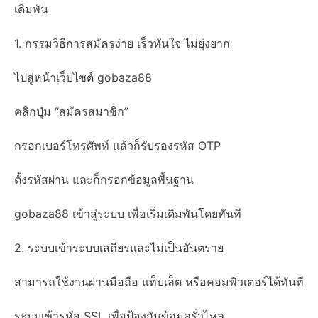
เดิมพัน
1. กรรมวิธีการสมัครง่าย เร็วทันใจ ไม่ยุ่งยาก
ไปสู่หน้าเว็บไซต์ gobaza88
คลิกปุ่ม “สมัครสมาชิก”
กรอกเบอร์โทรศัพท์ แล้วก็รับรองรหัส OTP
ตั้งรหัสผ่าน และก็กรอกข้อมูลพื้นฐาน
gobaza88 เข้าสู่ระบบ เพื่อเริ่มเดิมพันโดยทันที
2. ระบบเข้าระบบเสถียรและไม่เป็นอันตราย
สามารถใช้งานผ่านมือถือ แท็บเล็ต หรือคอมพิวเตอร์ได้ทันที
ระบบเข้ารหัส SSL เพื่อป้องกันข้อมูลรั่วไหล