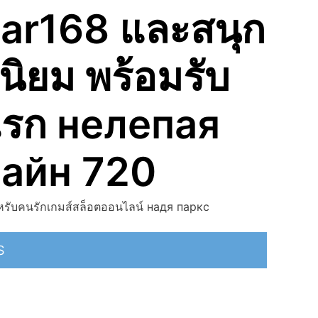
Bar168 และสนุก
่นิยม พร้อมรับ
งแรก нелепая
айн 720
ำหรับคนรักเกมส์สล็อตออนไลน์ надя паркс
S