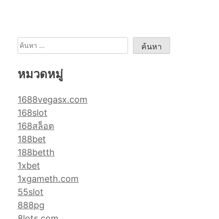
ค้นหา
สำหรับ:
หมวดหมู่
1688vegasx.com
168slot
168สล็อต
188bet
188betth
1xbet
1xgameth.com
55slot
888pg
8lots.com