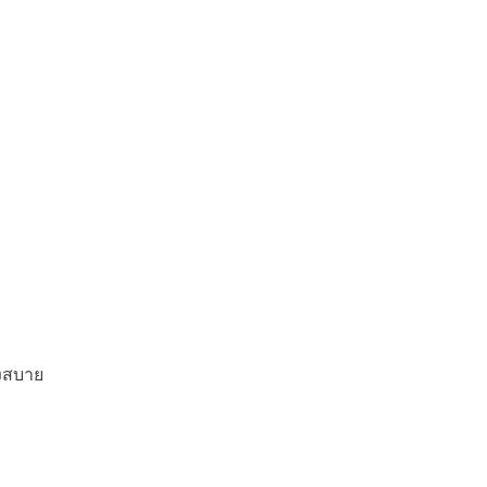
างสบาย