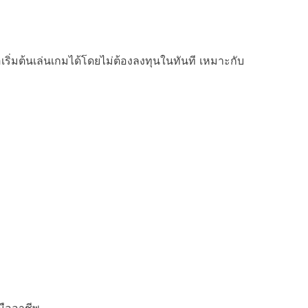
เริ่มต้นเล่นเกมได้โดยไม่ต้องลงทุนในทันที เหมาะกับ
มืออาชีพ