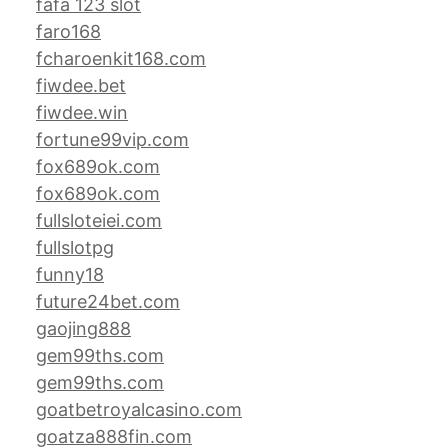
fafa 123 slot
faro168
fcharoenkit168.com
fiwdee.bet
fiwdee.win
fortune99vip.com
fox689ok.com
fox689ok.com
fullsloteiei.com
fullslotpg
funny18
future24bet.com
gaojing888
gem99ths.com
gem99ths.com
goatbetroyalcasino.com
goatza888fin.com