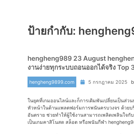
ป้ายกำกับ:
hengheng
hengheng989 23 August hengheng98
งานง่ายทุกระบบถอนออกได้จริง Top 
hengheng9899.com
5 กรกฎาคม 2025
ในยุคที่เกมออนไลน์และก็การเดิมพันเปลี่ยนเป็นส่ว
หัวหน้าในด้านแพลตฟอร์มการพนันครบวงจร ด้วยบริ
อันตราย ช่วยทำให้ผู้ใช้งานสามารถเพลิดเพลินใจกับ
เป็นเกมคาสิโนสด สล็อต หรือพนันกีฬา hengheng9