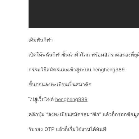
เดิมพันกีฬา
เปิดให้พนันกีฬาชั้นนำทั่วโลก พร้อมอัตราต่อรองที่ยุ
กรรมวิธีสมัครและเข้าสู่ระบบ hengheng989
ขั้นตอนลงทะเบียนเป็นสมาชิก
ไปสู่เว็บไซต์
hengheng989
คลิกปุ่ม “ลงทะเบียนสมัครสมาชิก” แล้วก็กรอกข้อมู
รับรอง OTP แล้วก็เริ่มใช้งานได้ทันที