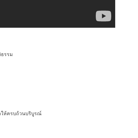
ติธรรม
ลให้ครบถ้วนบริบูรณ์