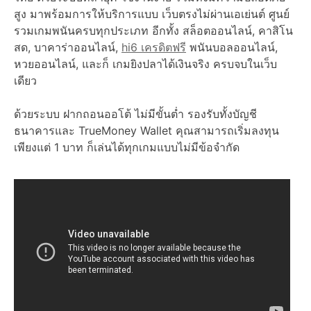
สูง มาพร้อมการให้บริการแบบ เว็บตรงไม่ผ่านเอเย่นต์ ศูนย์
รวมเกมพนันครบทุกประเภท อีกทั้ง สล็อตออนไลน์, คาสิโน
สด, บาคาร่าออนไลน์,
hi6 เครดิตฟรี
พนันบอลออนไลน์,
หวยออนไลน์, และก็ เกมยิงปลาได้เงินจริง ครบจบในเว็บ
เดียว
ด้วยระบบ ฝากถอนออโต้ ไม่มีขั้นต่ำ รองรับทั้งบัญชี
ธนาคารและ TrueMoney Wallet คุณสามารถเริ่มลงทุน
เพียงแต่ 1 บาท ก็เล่นได้ทุกเกมแบบไม่มีข้อจำกัด