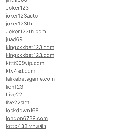
Joker123
joker123auto
joker123th
Joker123th.com
juad69
kingxxxbet123.com
kingxxxbet123.com
kitti999vip.com
ktv4sd.com
lalikabetsgame.com
lion123
Live22
live22slot
lockdown168
london6789.com
lotto432 ทางเข้า