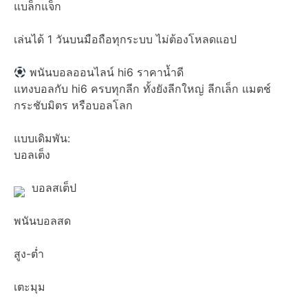
แบล็กแจ็ก
เล่นได้ 1 วันบนมือถือทุกระบบ ไม่ต้องโหลดแอป
พนันบอลออนไลน์ hi6 ราคาน้ำดี
แทงบอลกับ hi6 ครบทุกลีก ทั้งยังลีกใหญ่ ลีกเล็ก แมตช์
กระชับมิตร หรือบอลโลก
แบบเดิมพัน:
บอลเต็ง
บอลสเต็ป
พนันบอลสด
สูง-ต่ำ
เตะมุม