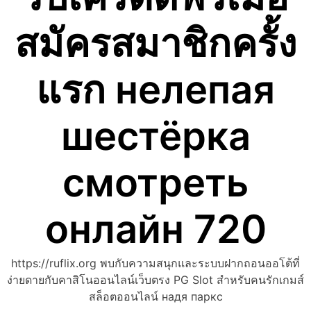
สมัครสมาชิกครั้ง
แรก нелепая
шестёрка
смотреть
онлайн 720
https://ruflix.org พบกับความสนุกและระบบฝากถอนออโต้ที่
ง่ายดายกับคาสิโนออนไลน์เว็บตรง PG Slot สำหรับคนรักเกมส์
สล็อตออนไลน์ надя паркс