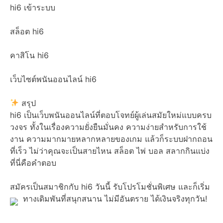
hi6 เข้าระบบ
สล็อต hi6
คาสิโน hi6
เว็บไซต์พนันออนไลน์ hi6
สรุป
hi6 เป็นเว็บพนันออนไลน์ที่ตอบโจทย์ผู้เล่นสมัยใหม่แบบครบ
วงจร ทั้งในเรื่องความยั่งยืนมั่นคง ความง่ายสำหรับการใช้
งาน ความมากมายหลากหลายของเกม แล้วก็ระบบฝากถอน
ที่เร็ว ไม่ว่าคุณจะเป็นสายไหน สล็อต ไพ่ บอล สลากกินแบ่ง
ที่นี่คือคำตอบ
สมัครเป็นสมาชิกกับ hi6 วันนี้ รับโปรโมชั่นพิเศษ และก็เริ่ม
ทางเดิมพันที่สนุกสนาน ไม่มีอันตราย ได้เงินจริงทุกวัน!
…