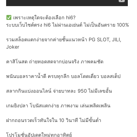
เพราะเหตุใดจะต้องเลือก hi6?
ระบบเว็บไซต์ตรง hi6 ไม่ผ่านเอเย่นต์ ไม่เป็นอันตราย 100%
รวมสล็อตแตกง่ายจากค่ายชั้นแนวหน้า PG SLOT, JILI,
Joker
คาสิโนสด ถ่ายทอดสดจากบ่อนจริง ภาพคมชัด
พนันบอลราคาน้ำดี ครบทุกลีก บอลโดดเดี่ยว บอลสเต็ป
สลากกินแบ่งออนไลน์ จ่ายบาทละ 950 ไม่มีเลขอั้น
เกมยิงปลา โบนัสแตกง่าย ภาพงาม เล่นเพลิดเพลิน
ฝากถอนรวดเร็วทันใจใน 10 วินาที ไม่มีขั้นต่ำ
โปรโมชั่นอัปเดตใหม่ทุกอาทิตย์