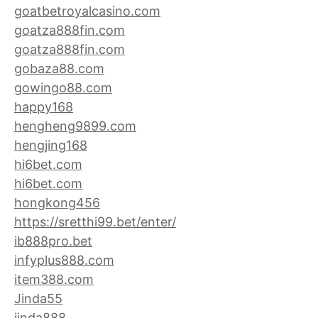
goatbetroyalcasino.com
goatza888fin.com
goatza888fin.com
gobaza88.com
gowingo88.com
happy168
hengheng9899.com
hengjing168
hi6bet.com
hi6bet.com
hongkong456
https://sretthi99.bet/enter/
ib888pro.bet
infyplus888.com
item388.com
Jinda55
jinda888