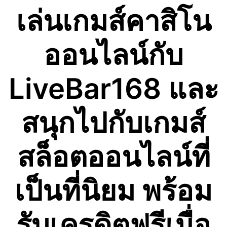
เล่นเกมส์คาสิโน
Skip
to
content
ออนไลน์กับ
LiveBar168 และ
สนุกไปกับเกมส์
สล็อตออนไลน์ที่
เป็นที่นิยม พร้อม
รับเครดิตฟรีเมื่อ