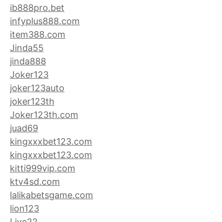
ib888pro.bet
infyplus888.com
item388.com
Jinda55
jinda888
Joker123
joker123auto
joker123th
Joker123th.com
juad69
kingxxxbet123.com
kingxxxbet123.com
kitti999vip.com
ktv4sd.com
lalikabetsgame.com
lion123
Live22