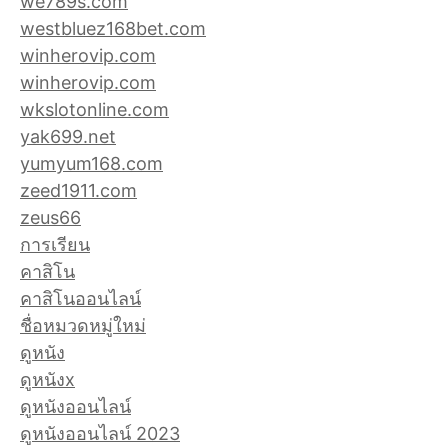
we789s.com
westbluez168bet.com
winherovip.com
winherovip.com
wkslotonline.com
yak699.net
yumyum168.com
zeed1911.com
zeus66
การเรียน
คาสิโน
คาสิโนออนไลน์
ชื่อหมวดหมู่ใหม่
ดูหนัง
ดูหนังx
ดูหนังออนไลน์
ดูหนังออนไลน์ 2023