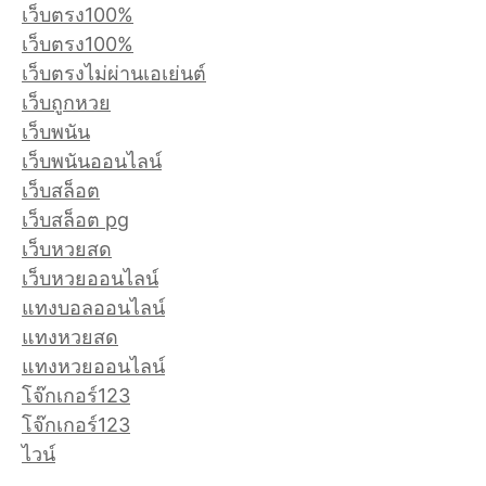
เว็บตรง100%
เว็บตรง100%
เว็บตรงไม่ผ่านเอเย่นต์
เว็บถูกหวย
เว็บพนัน
เว็บพนันออนไลน์
เว็บสล็อต
เว็บสล็อต pg
เว็บหวยสด
เว็บหวยออนไลน์
แทงบอลออนไลน์
แทงหวยสด
แทงหวยออนไลน์
โจ๊กเกอร์123
โจ๊กเกอร์123
ไวน์