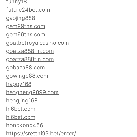
funny18
future24bet.com
gaojing888
gem99ths.com
gem99ths.com
goatbetroyalcasino.com
goatza888fin.com
goatza888fin.com
gobaza88.com
gowingo88.com
happy168
hengheng9899.com
hengjing168
hi6bet.com
hi6bet.com
hongkong456
https://sretthi99.bet/enter/