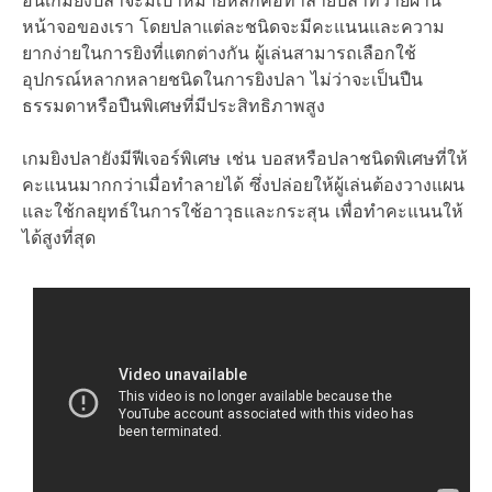
หน้าจอของเรา โดยปลาแต่ละชนิดจะมีคะแนนและความ
ยากง่ายในการยิงที่แตกต่างกัน ผู้เล่นสามารถเลือกใช้
อุปกรณ์หลากหลายชนิดในการยิงปลา ไม่ว่าจะเป็นปืน
ธรรมดาหรือปืนพิเศษที่มีประสิทธิภาพสูง
เกมยิงปลายังมีฟีเจอร์พิเศษ เช่น บอสหรือปลาชนิดพิเศษที่ให้
คะแนนมากกว่าเมื่อทำลายได้ ซึ่งปล่อยให้ผู้เล่นต้องวางแผน
และใช้กลยุทธ์ในการใช้อาวุธและกระสุน เพื่อทำคะแนนให้
ได้สูงที่สุด