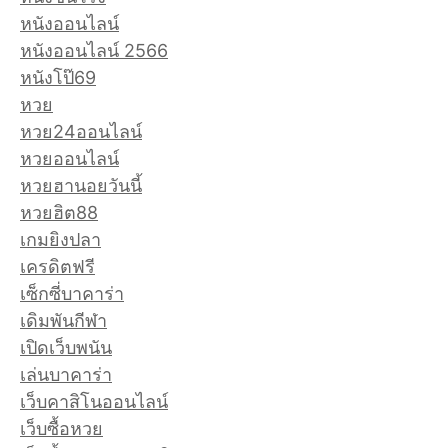
หนังออนไลน์
หนังออนไลน์ 2566
หนังโป๊69
หวย
หวย24ออนไลน์
หวยออนไลน์
หวยฮานอยวันนี้
หวยฮิต88
เกมยิงปลา
เครดิตฟรี
เซ็กซี่บาคาร่า
เดิมพันกีฬา
เปิดเว็บพนัน
เล่นบาคาร่า
เว็บคาสิโนออนไลน์
เว็บซื้อหวย