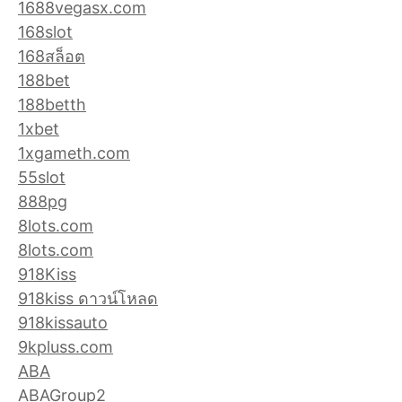
1688vegasx.com
168slot
168สล็อต
188bet
188betth
1xbet
1xgameth.com
55slot
888pg
8lots.com
8lots.com
918Kiss
918kiss ดาวน์โหลด
918kissauto
9kpluss.com
ABA
ABAGroup2