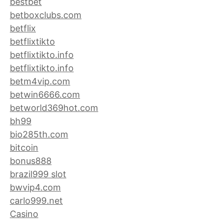
bestbet
betboxclubs.com
betflix
betflixtikto
betflixtikto.info
betflixtikto.info
betm4vip.com
betwin6666.com
betworld369hot.com
bh99
bio285th.com
bitcoin
bonus888
brazil999 slot
bwvip4.com
carlo999.net
Casino