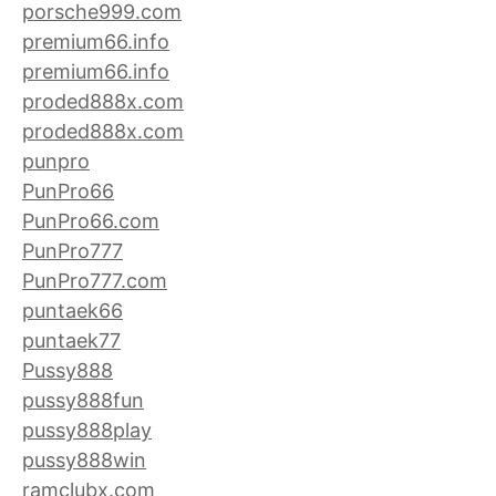
porsche999.com
premium66.info
premium66.info
proded888x.com
proded888x.com
punpro
PunPro66
PunPro66.com
PunPro777
PunPro777.com
puntaek66
puntaek77
Pussy888
pussy888fun
pussy888play
pussy888win
ramclubx.com