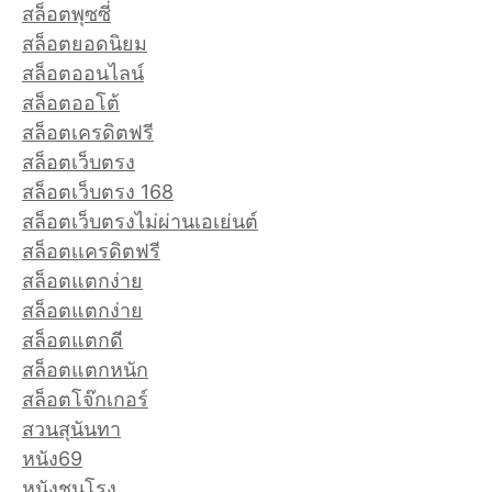
สล็อตพุซซี่
สล็อตยอดนิยม
สล็อตออนไลน์
สล็อตออโต้
สล็อตเครดิตฟรี
สล็อตเว็บตรง
สล็อตเว็บตรง 168
สล็อตเว็บตรงไม่ผ่านเอเย่นต์
สล็อตเเครดิตฟรี
สล็อตแตกง่าย
สล็อตแตกง่าย
สล็อตแตกดี
สล็อตแตกหนัก
สล็อตโจ๊กเกอร์
สวนสุนันทา
หนัง69
หนังชนโรง