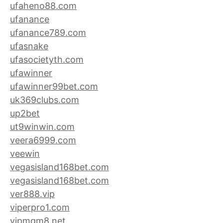
ufaheno88.com
ufanance
ufanance789.com
ufasnake
ufasocietyth.com
ufawinner
ufawinner99bet.com
uk369clubs.com
up2bet
ut9winwin.com
veera6999.com
veewin
vegasisland168bet.com
vegasisland168bet.com
ver888.vip
viperpro1.com
vipmgm8.net