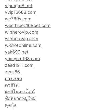
vipmgm8.net
vvip16688.com
we789s.com
westbluez168bet.com
winherovip.com
winherovip.com
wkslotonline.com
yak699.net
yumyum168.com
zeed1911.com
zeus66
การเรียน
คาสิโน
คาสิโนออนไลน์
ชื่อหมวดหมู่ใหม่
ดูหนัง