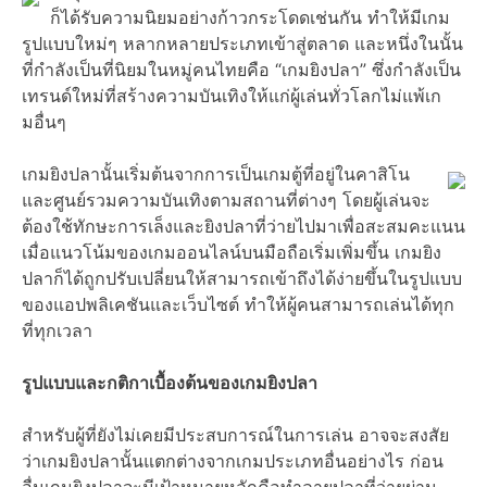
ก็ได้รับความนิยมอย่างก้าวกระโดดเช่นกัน ทำให้มีเกม
รูปแบบใหม่ๆ หลากหลายประเภทเข้าสู่ตลาด และหนึ่งในนั้น
ที่กำลังเป็นที่นิยมในหมู่คนไทยคือ “เกมยิงปลา” ซึ่งกำลังเป็น
เทรนด์ใหม่ที่สร้างความบันเทิงให้แก่ผู้เล่นทั่วโลกไม่แพ้เก
มอื่นๆ
เกมยิงปลานั้นเริ่มต้นจากการเป็นเกมตู้ที่อยู่ในคาสิโน
และศูนย์รวมความบันเทิงตามสถานที่ต่างๆ โดยผู้เล่นจะ
ต้องใช้ทักษะการเล็งและยิงปลาที่ว่ายไปมาเพื่อสะสมคะแนน
เมื่อแนวโน้มของเกมออนไลน์บนมือถือเริ่มเพิ่มขึ้น เกมยิง
ปลาก็ได้ถูกปรับเปลี่ยนให้สามารถเข้าถึงได้ง่ายขึ้นในรูปแบบ
ของแอปพลิเคชันและเว็บไซต์ ทำให้ผู้คนสามารถเล่นได้ทุก
ที่ทุกเวลา
รูปแบบและกติกาเบื้องต้นของเกมยิงปลา
สำหรับผู้ที่ยังไม่เคยมีประสบการณ์ในการเล่น อาจจะสงสัย
ว่าเกมยิงปลานั้นแตกต่างจากเกมประเภทอื่นอย่างไร ก่อน
อื่นเกมยิงปลาจะมีเป้าหมายหลักคือทำลายปลาที่ว่ายผ่าน