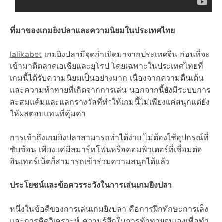
ที่มาของเกมยิงปลาและความนิยมในประเทศไทย
lalikabet
เกมยิงปลามีจุดกำเนิดมาจากประเทศจีน ก่อนที่จะ
เข้ามาตีตลาดเอเชียและยุโรป โดยเฉพาะในประเทศไทยที่
เกมนี้ได้รับความนิยมเป็นอย่างมาก เนื่องจากความตื่นเต้น
และความท้าทายที่เกิดจากการเล่น นอกจากนี้ยังมีระบบการ
สะสมแต้มและแลกรางวัลที่ทำให้เกมนี้ไม่เพียงแค่สนุกแต่ยัง
ให้ผลตอบแทนที่คุ้มค่า
การเข้าถึงเกมยิงปลาสามารถทำได้ง่าย ไม่ต้องใช้อุปกรณ์ที่
ซับซ้อน เพียงแค่มีสมาร์ทโฟนหรือคอมพิวเตอร์ที่เชื่อมต่อ
อินเทอร์เน็ตก็สามารถเข้าร่วมความสนุกได้แล้ว
ประโยชน์และข้อควรระวังในการเล่นเกมยิงปลา
หนึ่งในข้อดีของการเล่นเกมยิงปลา คือการฝึกทักษะการเล็ง
และการคิดวิเคราะห์ ความรู้สึกในการท้าทายตนเองเพื่อทำ