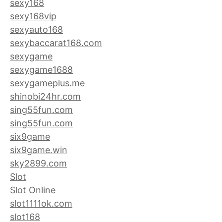
sexy168
sexy168vip
sexyauto168
sexybaccarat168.com
sexygame
sexygame1688
sexygameplus.me
shinobi24hr.com
sing55fun.com
sing55fun.com
six9game
six9game.win
sky2899.com
Slot
Slot Online
slot1111ok.com
slot168