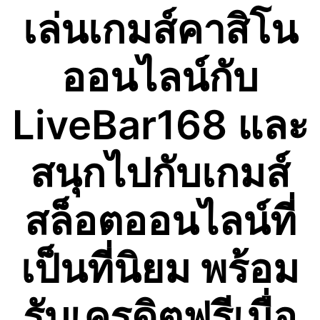
เล่นเกมส์คาสิโน
Skip
to
content
ออนไลน์กับ
LiveBar168 และ
สนุกไปกับเกมส์
สล็อตออนไลน์ที่
เป็นที่นิยม พร้อม
รับเครดิตฟรีเมื่อ