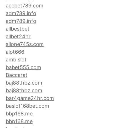
acebet789.com
adm789.info
adm789.info
allbestbet
allbet24hr
allone745s.com
alot666
amb slot
babet555.com
Baccarat
baj88thbz.com
baj88thbz.com
bar4game24hr.com
baslot168bet.com
bbp168.me
bbp168.me