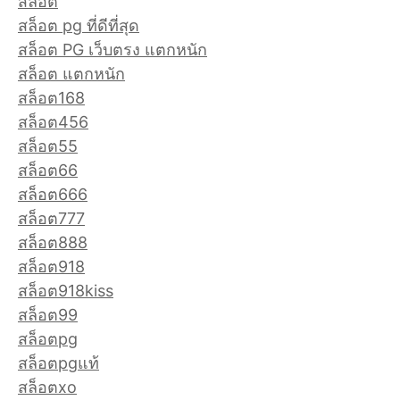
สล็อต
สล็อต pg ที่ดีที่สุด
สล็อต PG เว็บตรง แตกหนัก
สล็อต แตกหนัก
สล็อต168
สล็อต456
สล็อต55
สล็อต66
สล็อต666
สล็อต777
สล็อต888
สล็อต918
สล็อต918kiss
สล็อต99
สล็อตpg
สล็อตpgแท้
สล็อตxo