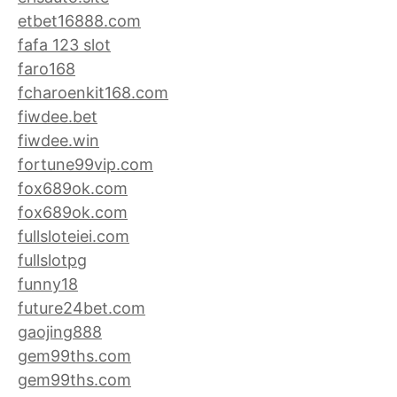
etbet16888.com
fafa 123 slot
faro168
fcharoenkit168.com
fiwdee.bet
fiwdee.win
fortune99vip.com
fox689ok.com
fox689ok.com
fullsloteiei.com
fullslotpg
funny18
future24bet.com
gaojing888
gem99ths.com
gem99ths.com