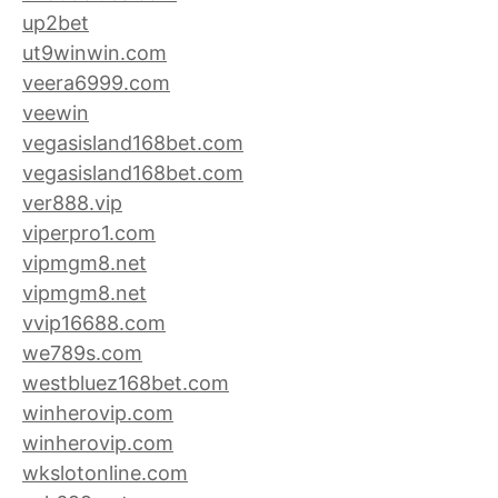
up2bet
ut9winwin.com
veera6999.com
veewin
vegasisland168bet.com
vegasisland168bet.com
ver888.vip
viperpro1.com
vipmgm8.net
vipmgm8.net
vvip16688.com
we789s.com
westbluez168bet.com
winherovip.com
winherovip.com
wkslotonline.com