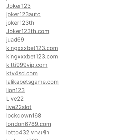
Joker123
joker123auto
joker123th
Joker123th.com
juad69
kingxxxbet123.com
kingxxxbet123.com
kitti999vip.com
ktv4sd.com
lalikabetsgame.com
lion123
Live22
live22slot
lockdown168
london6789.com
lotto432 ทางเข้า