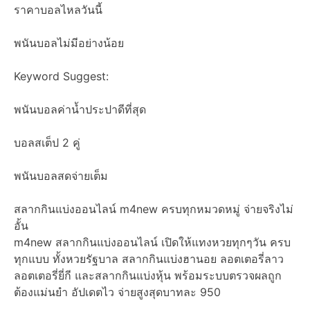
ราคาบอลไหลวันนี้
พนันบอลไม่มีอย่างน้อย
Keyword Suggest:
พนันบอลค่าน้ำประปาดีที่สุด
บอลสเต็ป 2 คู่
พนันบอลสดจ่ายเต็ม
สลากกินแบ่งออนไลน์ m4new ครบทุกหมวดหมู่ จ่ายจริงไม่
อั้น
m4new สลากกินแบ่งออนไลน์ เปิดให้แทงหวยทุกๆวัน ครบ
ทุกแบบ ทั้งหวยรัฐบาล สลากกินแบ่งฮานอย ลอตเตอรี่ลาว
ลอตเตอรี่ยี่กี และสลากกินแบ่งหุ้น พร้อมระบบตรวจผลถูก
ต้องแม่นยำ อัปเดตไว จ่ายสูงสุดบาทละ 950