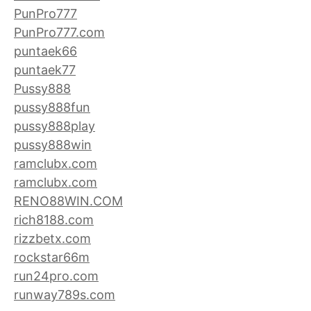
PunPro777
PunPro777.com
puntaek66
puntaek77
Pussy888
pussy888fun
pussy888play
pussy888win
ramclubx.com
ramclubx.com
RENO88WIN.COM
rich8188.com
rizzbetx.com
rockstar66m
run24pro.com
runway789s.com