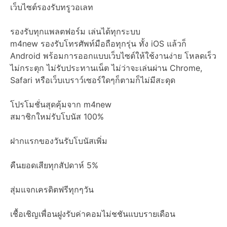
เว็บไซต์รองรับทรูวอเลท
รองรับทุกแพลตฟอร์ม เล่นได้ทุกระบบ
m4new รองรับโทรศัพท์มือถือทุกรุ่น ทั้ง iOS แล้วก็
Android พร้อมการออกแบบเว็บไซต์ให้ใช้งานง่าย โหลดเร็ว
ไม่กระตุก ไม่รับประทานเน็ต ไม่ว่าจะเล่นผ่าน Chrome,
Safari หรือเว็บเบราว์เซอร์ใดๆก็ตามก็ไม่มีสะดุด
โปรโมชั่นสุดคุ้มจาก m4new
สมาชิกใหม่รับโบนัส 100%
ฝากแรกของวันรับโบนัสเพิ่ม
คืนยอดเสียทุกสัปดาห์ 5%
สุ่มแจกเครดิตฟรีทุกๆวัน
เชื้อเชิญเพื่อนฝูงรับค่าคอมไม่ชชันแบบรายเดือน