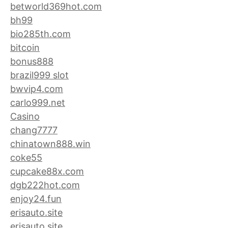
betworld369hot.com
bh99
bio285th.com
bitcoin
bonus888
brazil999 slot
bwvip4.com
carlo999.net
Casino
chang7777
chinatown888.win
coke55
cupcake88x.com
dgb222hot.com
enjoy24.fun
erisauto.site
erisauto.site