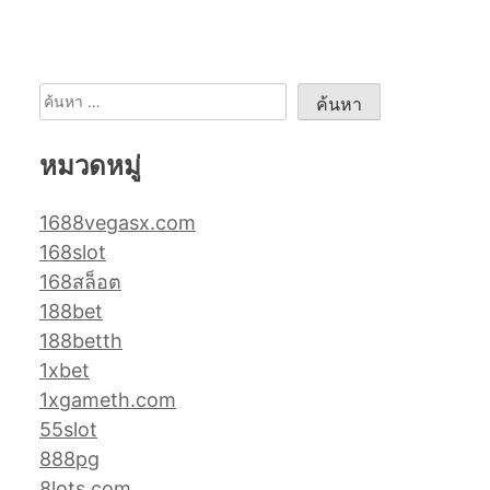
ค้นหา
สำหรับ:
หมวดหมู่
1688vegasx.com
168slot
168สล็อต
188bet
188betth
1xbet
1xgameth.com
55slot
888pg
8lots.com