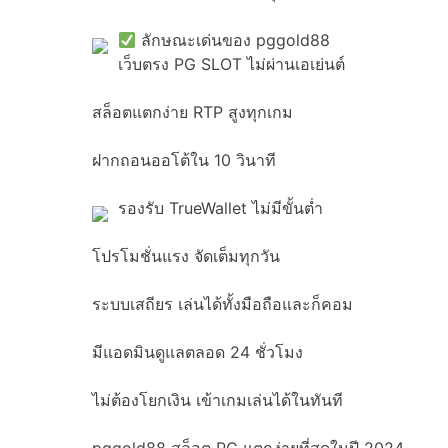
ลักษณะเด่นของ pggold88
เว็บตรง PG SLOT ไม่ผ่านเอเย่นต์
สล็อตแตกง่าย RTP สูงทุกเกม
ฝากถอนออโต้ใน 10 วินาที
รองรับ TrueWallet ไม่มีขั้นต่ำ
โปรโมชั่นแรง จัดเต็มทุกวัน
ระบบเสถียร เล่นได้ทั้งมือถือและก็คอม
มีแอดมินดูแลตลอด 24 ชั่วโมง
ไม่ต้องโยกเงิน เข้าเกมเล่นได้ในทันที