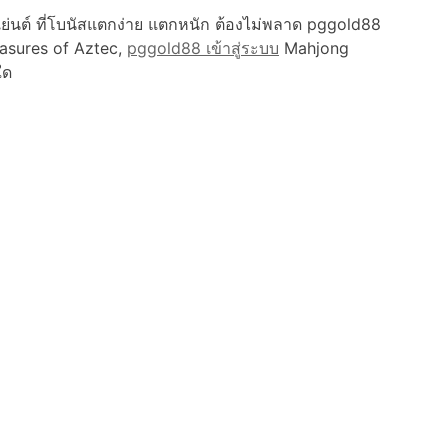
ย่นต์ ที่โบนัสแตกง่าย แตกหนัก ต้องไม่พลาด pggold88
reasures of Aztec,
pggold88 เข้าสู่ระบบ
Mahjong
ใด