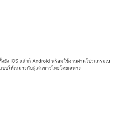
บทั้งยัง iOS แล้วก็ Android พร้อมใช้งานผ่านโปรแกรมเบ
งแบบให้เหมาะกับผู้เล่นชาวไทยโดยเฉพาะ