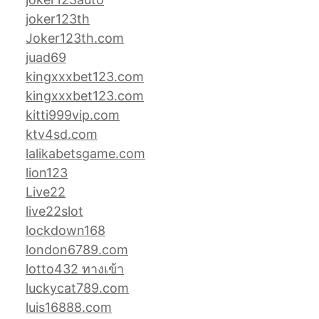
joker123th
Joker123th.com
juad69
kingxxxbet123.com
kingxxxbet123.com
kitti999vip.com
ktv4sd.com
lalikabetsgame.com
lion123
Live22
live22slot
lockdown168
london6789.com
lotto432 ทางเข้า
luckycat789.com
luis16888.com