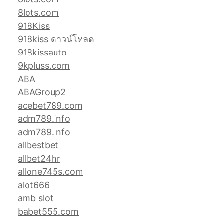
8lots.com
918Kiss
918kiss ดาวน์โหลด
918kissauto
9kpluss.com
ABA
ABAGroup2
acebet789.com
adm789.info
adm789.info
allbestbet
allbet24hr
allone745s.com
alot666
amb slot
babet555.com