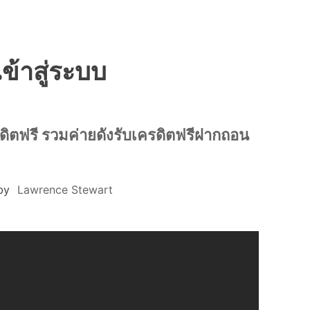
ข้าสู่ระบบ
ิตฟรี รวมค่ายดังรับเครดิตฟรีฝากถอน
by
Lawrence Stewart