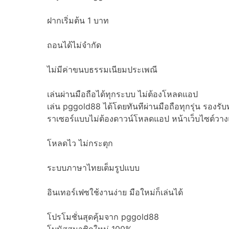
ฝากเริ่มต้น 1 บาท
ถอนได้ไม่จำกัด
ไม่มีค่าขนบธรรมเนียมประเพณี
เล่นผ่านมือถือได้ทุกระบบ ไม่ต้องโหลดแอป
เล่น pggold88 ได้โดยทันทีผ่านมือถือทุกรุ่น รองรั
ราเซอร์แบบไม่ต้องดาวน์โหลดแอป หน้าเว็บไซต์วา
โหลดไว ไม่กระตุก
ระบบภาษาไทยเต็มรูปแบบ
อินเทอร์เฟซใช้งานง่าย มือใหม่ก็เล่นได้
โปรโมชั่นสุดคุ้มจาก pggold88