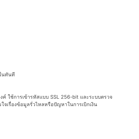
ในทันที
ค์ ใช้การเข้ารหัสแบบ SSL 256-bit และระบบตรวจ
มใจเรื่องข้อมูลรั่วไหลหรือปัญหาในการเบิกเงิน