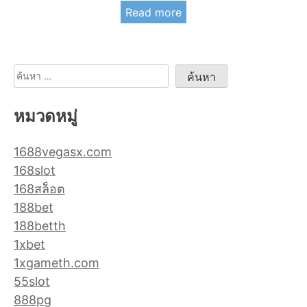
Read more
ค้นหา
สำหรับ:
หมวดหมู่
1688vegasx.com
168slot
168สล็อต
188bet
188betth
1xbet
1xgameth.com
55slot
888pg