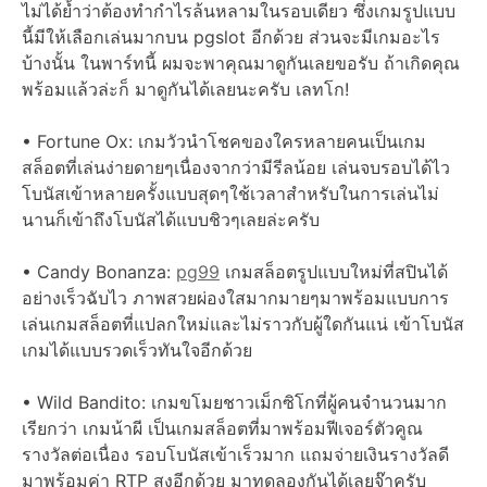
ไม่ได้ย้ำว่าต้องทำกำไรล้นหลามในรอบเดียว ซึ่งเกมรูปแบบ
นี้มีให้เลือกเล่นมากบน pgslot อีกด้วย ส่วนจะมีเกมอะไร
บ้างนั้น ในพาร์ทนี้ ผมจะพาคุณมาดูกันเลยขอรับ ถ้าเกิดคุณ
พร้อมแล้วล่ะก็ มาดูกันได้เลยนะครับ เลทโก!
• Fortune Ox: เกมวัวนำโชคของใครหลายคนเป็นเกม
สล็อตที่เล่นง่ายดายๆเนื่องจากว่ามีรีลน้อย เล่นจบรอบได้ไว
โบนัสเข้าหลายครั้งแบบสุดๆใช้เวลาสำหรับในการเล่นไม่
นานก็เข้าถึงโบนัสได้แบบชิวๆเลยล่ะครับ
• Candy Bonanza:
pg99
เกมสล็อตรูปแบบใหม่ที่สปินได้
อย่างเร็วฉับไว ภาพสวยผ่องใสมากมายๆมาพร้อมแบบการ
เล่นเกมสล็อตที่แปลกใหม่และไม่ราวกับผู้ใดกันแน่ เข้าโบนัส
เกมได้แบบรวดเร็วทันใจอีกด้วย
• Wild Bandito: เกมขโมยชาวเม็กซิโกที่ผู้คนจำนวนมาก
เรียกว่า เกมน้าผี เป็นเกมสล็อตที่มาพร้อมฟีเจอร์ตัวคูณ
รางวัลต่อเนื่อง รอบโบนัสเข้าเร็วมาก แถมจ่ายเงินรางวัลดี
มาพร้อมค่า RTP สูงอีกด้วย มาทดลองกันได้เลยจ๊าครับ