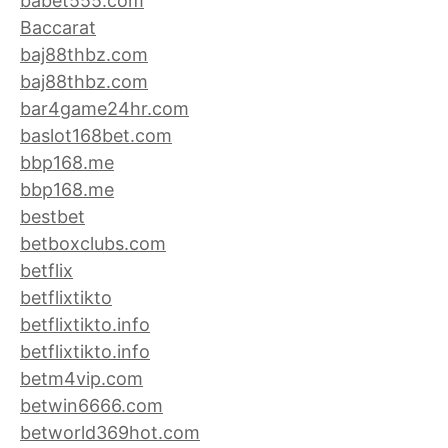
babet555.com
Baccarat
baj88thbz.com
baj88thbz.com
bar4game24hr.com
baslot168bet.com
bbp168.me
bbp168.me
bestbet
betboxclubs.com
betflix
betflixtikto
betflixtikto.info
betflixtikto.info
betm4vip.com
betwin6666.com
betworld369hot.com