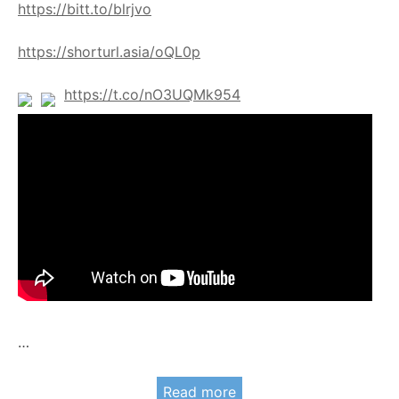
https://bitt.to/blrjvo
https://shorturl.asia/oQL0p
https://t.co/nO3UQMk954
…
Read more