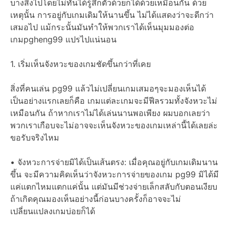
บางสิ่งไปโดยไม่ทันได้รู้สึกตัวด้วยก็ได้ด้วยเหมือนกัน ด้วย
เหตุนั้น การอยู่กับเกมเดิมให้นานขึ้น ไม่ได้แสดงว่าจะดีกว่า
เสมอไป แม้กระนั้นมันทำให้พวกเราได้เห็นมุมมองต่อ
เกมpgheng99 แปรไปแน่นอน
1. เริ่มเห็นจังหวะของเกมชัดขึ้นกว่าที่เคย
สิ่งที่คนเล่น pg99 แล้วไม่เปลี่ยนเกมเสมอๆจะมองเห็นได้
เป็นอย่างแรกเลยก็คือ เกมแต่ละเกมจะมีฟีลรวมทั้งจังหวะไม่
เหมือนกัน ถ้าหากเราไม่ได้เล่นนานพอเพียง ผมบอกเลยว่า
พวกเราเกือบจะไม่อาจจะเห็นจังหวะของเกมเหล่านี้ได้เลยล่ะ
ขอรับจริงไหม
• จังหวะการจ่ายมิได้เป็นเส้นตรง: เมื่อคุณอยู่กับเกมเดิมนาน
ขึ้น จะมีความคิดเห็นว่าจังหวะการจ่ายของเกม pg99 มิได้มี
แค่แตกไหมแตกแค่นั้น แต่มันมีช่วงจ่ายเล็กสลับกับตอนเงียบ
ถ้าเกิดคุณมองเห็นอย่างนี้ก่อนบางครั้งก็อาจจะไม่
เปลี่ยนแปลงเกมบ่อยก็ได้