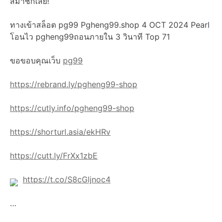
สมาชิกเลย!
ทางเข้าสล็อต pg99 Pgheng99.shop 4 OCT 2024 Pearl
โอนไว pgheng99ถอนภายใน 3 วินาที Top 71
ขอขอบคุณเว็บ
pg99
https://rebrand.ly/pgheng99-shop
https://cutly.info/pgheng99-shop
https://shorturl.asia/ekHRv
https://cutt.ly/FrXx1zbE
https://t.co/S8cGljnoc4
…