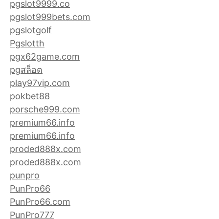
pgslot9999.co
pgslot999bets.com
pgslotgolf
Pgslotth
pgx62game.com
pgสล็อต
play97vip.com
pokbet88
porsche999.com
premium66.info
premium66.info
proded888x.com
proded888x.com
punpro
PunPro66
PunPro66.com
PunPro777