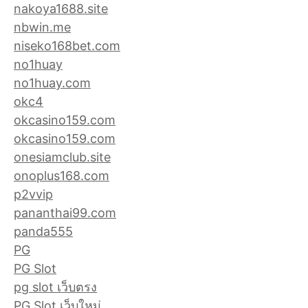
nakoya1688.site
nbwin.me
niseko168bet.com
no1huay
no1huay.com
okc4
okcasino159.com
okcasino159.com
onesiamclub.site
onoplus168.com
p2vvip
pananthai99.com
panda555
PG
PG Slot
pg slot เว็บตรง
PG Slot เว็บใหม่