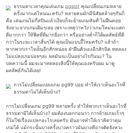
ธรรมดาเวลาคุณเล่นเกม
pgslot
คุณเปลี่ยนเกมหลาย
ครั้งมากแค่ไหนนะครับ? หลายคนมักมีนิสัยคล้ายๆกันก็
คือ เล่นเกมไม่กี่สปินแล้วเงียบก็จะย้ายเกมทันที ไม่ฝืนคอย
จังหวะจากเกมเดิมๆเลย เพราะเหตุว่าหวังว่าเกมใหม่จะแตก
ดีมากกว่า ให้ฟีลที่ดีมากยิ่งกว่า หรืออย่างต่ำก็ได้ผลลัพธ์ที่ดี
กว่าในระยะเวลาสั้นๆได้ คุณเป็นแบบงี้ไหมครับ? แล้วถ้า
หากพวกเราใจเย็นอีกสักหน่อย ฝ่าฝืนตัวเองอีกสักนิด ทดลอง
ไม่แปลงเกมบ่อยๆล่ะ ผลมันจะเป็นอย่างไรกันนะ? ใน
บทความนี้ ผมจะมาทดลองสิ่งนี้ให้คุณเองครับผม มาดู
ผลลัพธ์กันได้เลย!
การไม่เปลี่ยนแปลงเกม pg99 บ่อย ทำให้เราเห็นอะไรที่
ธรรมดาไม่ได้เห็นบ้าง?
การไม่เปลี่ยนเกม pg99 หลายครั้ง ทำให้พวกเราเห็นอะไรที่
ธรรมดามิได้เห็นบ้าง? ผมต้องบอกก่อนว่า การย้ายเกมเร็วๆ
ก็ไม่ใช่เรื่องแปลกอะไรเลยครับ มันอาจทำให้เราคิดว่าคุม
เกมได้ แม้กระนั้นบางครั้งบางคราวมันบางทีอาจตัดจังหวะ