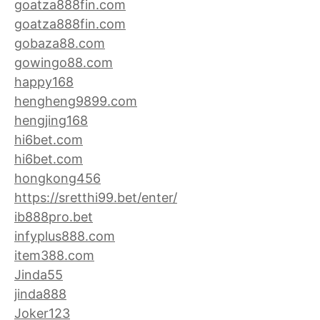
goatza888fin.com
goatza888fin.com
gobaza88.com
gowingo88.com
happy168
hengheng9899.com
hengjing168
hi6bet.com
hi6bet.com
hongkong456
https://sretthi99.bet/enter/
ib888pro.bet
infyplus888.com
item388.com
Jinda55
jinda888
Joker123