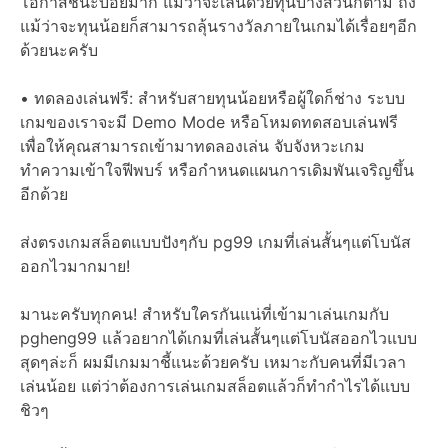
โอกาสชนะบ่อยมาก แม้ว่าจะเล่นด้วยทุนบางส่วนก็ตาม ถึง
แม้ว่าจะทุนน้อยก็สามารถลุ้นรางวัลภายในเกมได้เรื่อยๆอีก
ด้วยนะครับ
• ทดลองเล่นฟรี: สำหรับสายทุนน้อยหรือผู้ใดก็ช่าง ระบบ
เกมของเราจะมี Demo Mode หรือโหมดทดสอบเล่นฟรี
เพื่อให้คุณสามารถเข้ามาทดลองเล่น จับจังหวะเกม
ทำความเข้าใจฟีพบร์ หรือกำหนดแผนการเดิมพันเจริญขึ้น
อีกด้วย
ส่งตรงเกมสล็อตแบบปังๆกับ pg99 เกมที่เล่นสั้นๆแต่โบนัส
ออกไวมากมาย!
มานะครับทุกคน! สำหรับใครกันแน่ที่เข้ามาเล่นเกมกับ
pgheng99 แล้วอยากได้เกมที่เล่นสั้นๆแต่โบนัสออกไวแบบ
สุดๆล่ะก็ ผมมีเกมมาชี้แนะด้วยครับ เหมาะกับคนที่มีเวลา
เล่นน้อย แต่ว่าต้องการเล่นเกมสล็อตแล้วก็ทำกำไรได้แบบ
ชิวๆ