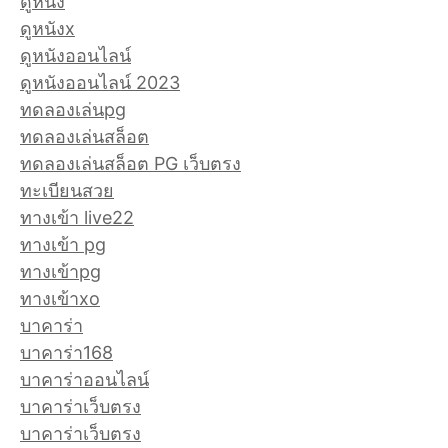
ดูหนัง
ดูหนังx
ดูหนังออนไลน์
ดูหนังออนไลน์ 2023
ทดลองเล่นpg
ทดลองเล่นสล็อต
ทดลองเล่นสล็อต PG เว็บตรง
ทะเบียนสวย
ทางเข้า live22
ทางเข้า pg
ทางเข้าpg
ทางเข้าxo
บาคาร่า
บาคาร่า168
บาคาร่าออนไลน์
บาคาร่าเว็บตรง
บาคาร่าเว็บตรง