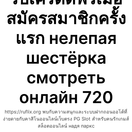
สมัครสมาชิกครั้ง
แรก нелепая
шестёрка
смотреть
онлайн 720
https://ruflix.org พบกับความสนุกและระบบฝากถอนออโต้ที่
ง่ายดายกับคาสิโนออนไลน์เว็บตรง PG Slot สำหรับคนรักเกมส์
สล็อตออนไลน์ надя паркс