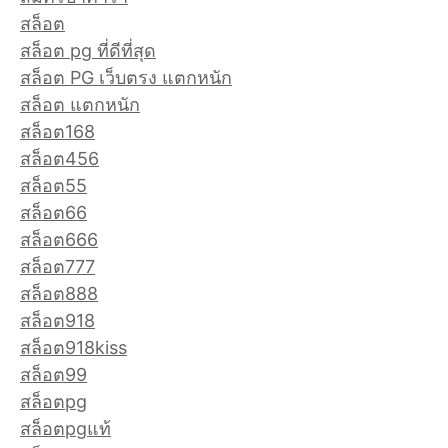
สล็อต
สล็อต pg ที่ดีที่สุด
สล็อต PG เว็บตรง แตกหนัก
สล็อต แตกหนัก
สล็อต168
สล็อต456
สล็อต55
สล็อต66
สล็อต666
สล็อต777
สล็อต888
สล็อต918
สล็อต918kiss
สล็อต99
สล็อตpg
สล็อตpgแท้