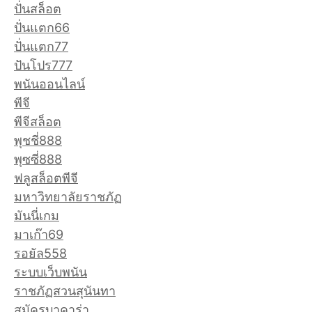
ปั่นสล็อต
ปั่นแตก66
ปั่นแตก77
ปันโปร777
พนันออนไลน์
พีจี
พีจีสล็อต
พุชชี่888
พุซซี่888
ฟลูสล็อตพีจี
มหาวิทยาลัยราชภัฏ
มันนี่เกม
มาเก๊า69
รอยัล558
ระบบเว็บพนัน
ราชภัฏสวนสุนันทา
สมัครบาคาร่า