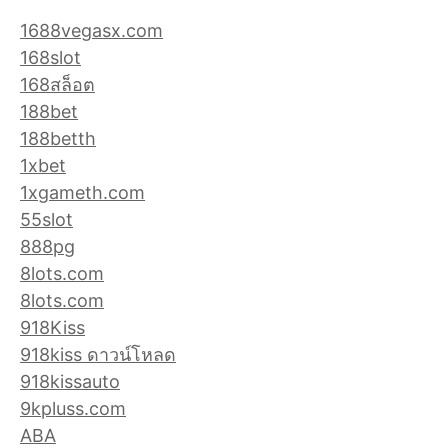
1688vegasx.com
168slot
168สล็อต
188bet
188betth
1xbet
1xgameth.com
55slot
888pg
8lots.com
8lots.com
918Kiss
918kiss ดาวน์โหลด
918kissauto
9kpluss.com
ABA