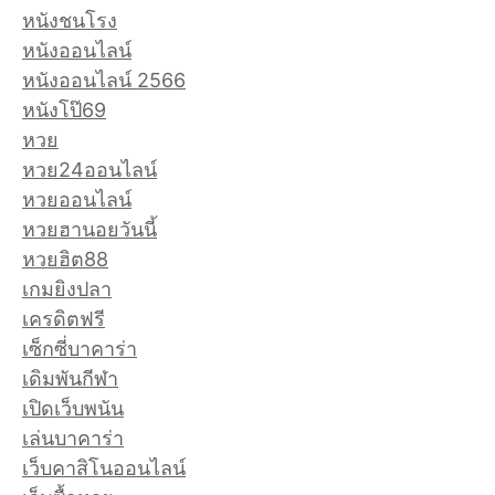
หนังชนโรง
หนังออนไลน์
หนังออนไลน์ 2566
หนังโป๊69
หวย
หวย24ออนไลน์
หวยออนไลน์
หวยฮานอยวันนี้
หวยฮิต88
เกมยิงปลา
เครดิตฟรี
เซ็กซี่บาคาร่า
เดิมพันกีฬา
เปิดเว็บพนัน
เล่นบาคาร่า
เว็บคาสิโนออนไลน์