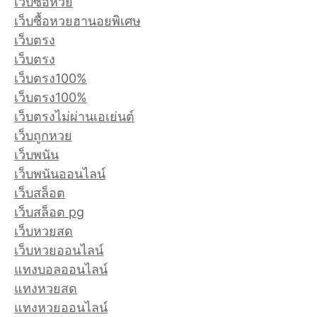
เว็บซื้อหวย
เว็บซื้อหวยฮานอยพิเศษ
เว็บตรง
เว็บตรง
เว็บตรง100%
เว็บตรง100%
เว็บตรงไม่ผ่านเอเย่นต์
เว็บถูกหวย
เว็บพนัน
เว็บพนันออนไลน์
เว็บสล็อต
เว็บสล็อต pg
เว็บหวยสด
เว็บหวยออนไลน์
แทงบอลออนไลน์
แทงหวยสด
แทงหวยออนไลน์