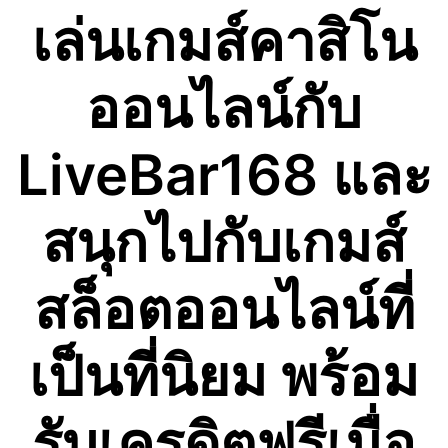
เล่นเกมส์คาสิโน
Skip
to
content
ออนไลน์กับ
LiveBar168 และ
สนุกไปกับเกมส์
สล็อตออนไลน์ที่
เป็นที่นิยม พร้อม
รับเครดิตฟรีเมื่อ