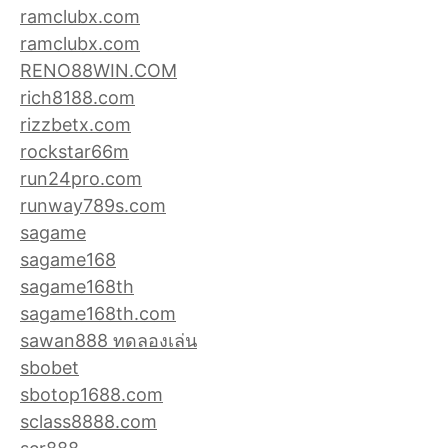
ramclubx.com
ramclubx.com
RENO88WIN.COM
rich8188.com
rizzbetx.com
rockstar66m
run24pro.com
runway789s.com
sagame
sagame168
sagame168th
sagame168th.com
sawan888 ทดลองเล่น
sbobet
sbotop1688.com
sclass8888.com