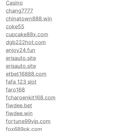
Casino
chang7777
chinatown888.win
coke55
cupcake88x.com
dgb222hot.com
enjoy24.fun
erisauto.site
erisauto.site
etbet16888.com
fafa 123 slot
faro168
fcharoenkit168.com
fiwdee.bet
fiwdee.win
fortune99vip.com
fox689ok.com