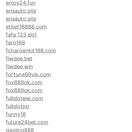
enjoy24.fun
erisauto.site
erisauto.site
etbet16888.com
fafa 123 slot
faro168
fcharoenkit168.com
fiwdee.bet
fiwdee.win
fortune99vip.com
fox689ok.com
fox689ok.com
fullsloteiei.com
fullslotpg
funny18
future24bet.com
gaojing888