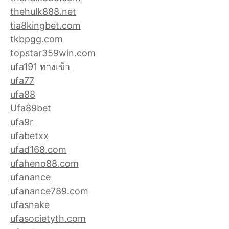
thehulk888.net
tia8kingbet.com
tkbpgg.com
topstar359win.com
ufa191 ทางเข้า
ufa77
ufa88
Ufa89bet
ufa9r
ufabetxx
ufad168.com
ufaheno88.com
ufanance
ufanance789.com
ufasnake
ufasocietyth.com