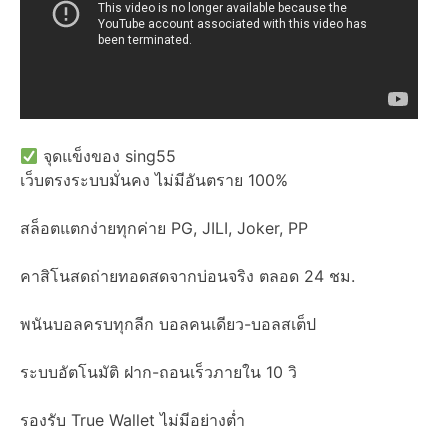
จุดแข็งของ sing55
เว็บตรงระบบมั่นคง ไม่มีอันตราย 100%
สล็อตแตกง่ายทุกค่าย PG, JILI, Joker, PP
คาสิโนสดถ่ายทอดสดจากบ่อนจริง ตลอด 24 ชม.
พนันบอลครบทุกลีก บอลคนเดียว-บอลสเต็ป
ระบบอัตโนมัติ ฝาก-ถอนเร็วภายใน 10 วิ
รองรับ True Wallet ไม่มีอย่างต่ำ