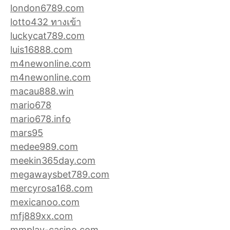
london6789.com
lotto432 ทางเข้า
luckycat789.com
luis16888.com
m4newonline.com
m4newonline.com
macau888.win
mario678
mario678.info
mars95
medee989.com
meekin365day.com
megawaysbet789.com
mercyrosa168.com
mexicanoo.com
mfj889xx.com
mmplay-casino.com