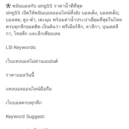
พนันบอลกับ sing55 ราคาน้ำดีที่สุด
sing55 เปิดให้พนันบอลออนไลน์ทั้งยัง บอลเต็ง, บอลสเต็ป,
บอลสด, สูง-ต่ำ, เตะมุม พร้อมค่าน้ำประปาเยี่ยมที่สุดในไทย
ครบทุกลีกยอดฮิต เป็นต้นว่า พรีเมียร์ลีก, ลาลีกา, บุนเดสลี
กา, ไทยลีก และอีกเพียบเลย
LSI Keywords:
เว็บแทงบอลไม่ผ่านเอเย่นต์
ราคาบอลวันนี้
แทงบอลออนไลน์มือถือ
เว็บบอลครบทุกลีก
Keyword Suggest: