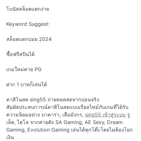
โบนัสสล็อตแตกง่าย
Keyword Suggest:
สล็อตแตกบ่อย 2024
ซื้อฟรีสปินได้
เกมใหม่ค่าย PG
ฝาก 1 บาทก็เล่นได้
คาสิโนสด sing55 ถ่ายทอดสดจากบ่อนจริง
สัมผัสประสบการณ์คาสิโนสดแบบเรียลไทม์กับเกมที่ได้รับ
ความนิยมอย่าง บาคาร่า, เสือมังกร,
sing55 เข้าสู่ระบบ
รู
เล็ต, ไฮโล จากค่ายดัง SA Gaming, AE Sexy, Dream
Gaming, Evolution Gaming เล่นได้ทุกโต๊ะโดยไม่ต้องโยก
เงิน