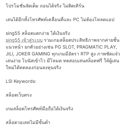
โปรโมชั่นจัดเต็ม ถอนได้จริง ไม่ติดเทิร์น
เล่นได้อีกทั้งโทรศัพท์เคลื่อนที่และ PC ไม่ต้องโหลดแอป
sing55 สล็อตแตกง่าย ได้เงินจริง
sing55 เข้าสู่ระบบ
รวมเกมสล็อตประสิทธิภาพจากค่ายชั้น
แนวหน้า ยกตัวอย่างเช่น PG SLOT, PRAGMATIC PLAY,
JILI, JOKER GAMING ทุกเกมมีอัตรา RTP สูง ภาพชัดแจ๋ว
เล่นง่าย โบนัสเข้าไว มีโหมด ทดสอบเล่นสล็อตฟรี ให้ผู้เล่น
ใหม่ได้ทดลองก่อนลงทุนจริง
LSI Keywords:
สล็อตเว็บตรง
เกมสล็อตโทรศัพท์มือถือได้เงินจริง
สล็อตวอเลทไม่มีขั้นต่ำ