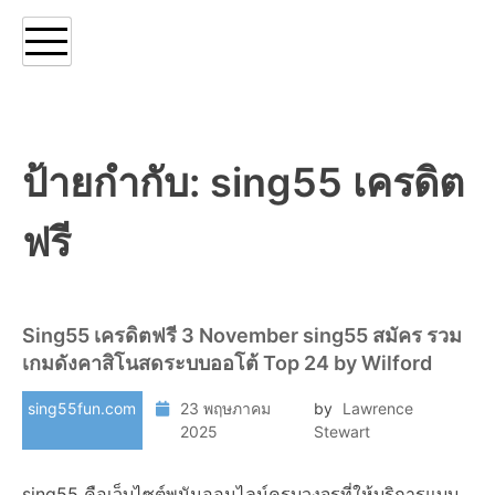
ป้ายกำกับ:
sing55 เครดิต
ฟรี
Sing55 เครดิตฟรี 3 November sing55 สมัคร รวม
เกมดังคาสิโนสดระบบออโต้ Top 24 by Wilford
sing55fun.com
23 พฤษภาคม
by
Lawrence
2025
Stewart
sing55 คือเว็บไซต์พนันออนไลน์ครบวงจรที่ให้บริการแบบ