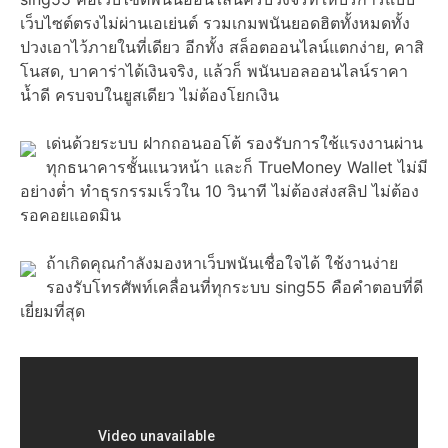
เว็บไซต์ตรงไม่ผ่านเอเย่นต์ รวมเกมพนันยอดฮิตทั้งหมดทั้ง
ปวงเอาไว้ภายในที่เดียว อีกทั้ง สล็อตออนไลน์แตกง่าย, คาสิ
โนสด, บาคาร่าได้เงินจริง, แล้วก็ พนันบอลออนไลน์ราคา
น้ำดี ครบจบในยูสเดียว ไม่ต้องโยกเงิน
เด่นด้วยระบบ ฝากถอนออโต้ รองรับการใช้แรงงานผ่าน
ทุกธนาคารชั้นแนวหน้า และก็ TrueMoney Wallet ไม่มี
อย่างต่ำ ทำธุรกรรมเร็วใน 10 วินาที ไม่ต้องส่งสลิป ไม่ต้อง
รอคอยแอดมิน
ถ้าเกิดคุณกำลังมองหาเว็บพนันเชื่อใจได้ ใช้งานง่าย
รองรับโทรศัพท์เคลื่อนที่ทุกระบบ sing55 คือคำตอบที่ดี
เยี่ยมที่สุด