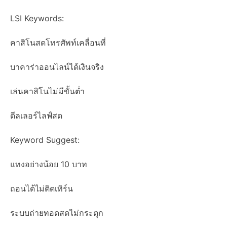
LSI Keywords:
คาสิโนสดโทรศัพท์เคลื่อนที่
บาคาร่าออนไลน์ได้เงินจริง
เล่นคาสิโนไม่มีขั้นต่ำ
ดีลเลอร์ไลฟ์สด
Keyword Suggest:
แทงอย่างน้อย 10 บาท
ถอนได้ไม่ติดเทิร์น
ระบบถ่ายทอดสดไม่กระตุก