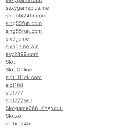
sexygame1688
sexygameplus.me
shinobi24hr.com
sing55fun.com
sing55fun.com
six9game
six9game.win
sky2899.com
Slot
Slot Online
slot1111ok.com
slot168
slot777
slot777.win
Slotgame666 เข้าสู่ระบบ
Slotxo
slotxo24hr