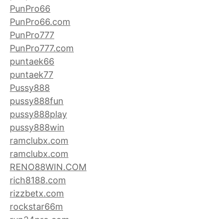
PunPro66
PunPro66.com
PunPro777
PunPro777.com
puntaek66
puntaek77
Pussy888
pussy888fun
pussy888play
pussy888win
ramclubx.com
ramclubx.com
RENO88WIN.COM
rich8188.com
rizzbetx.com
rockstar66m