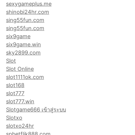
sexygameplus.me
shinobi24hr.com
sing55fun.com
sing55fun.com
six9game
six9game.win
sky2899.com
Slot
Slot Online
slot1111ok.com
slot168
slot777
slot777.win
Slotgame666 เข้าสู่ระบบ
Slotxo
slotxo24hr
spbetflik888.com