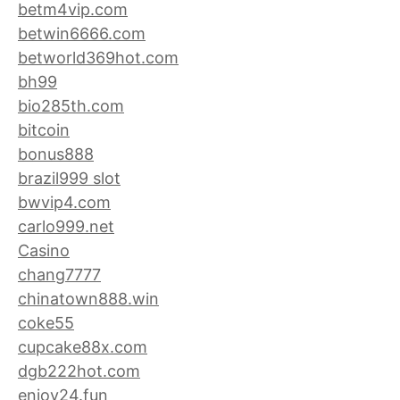
betm4vip.com
betwin6666.com
betworld369hot.com
bh99
bio285th.com
bitcoin
bonus888
brazil999 slot
bwvip4.com
carlo999.net
Casino
chang7777
chinatown888.win
coke55
cupcake88x.com
dgb222hot.com
enjoy24.fun