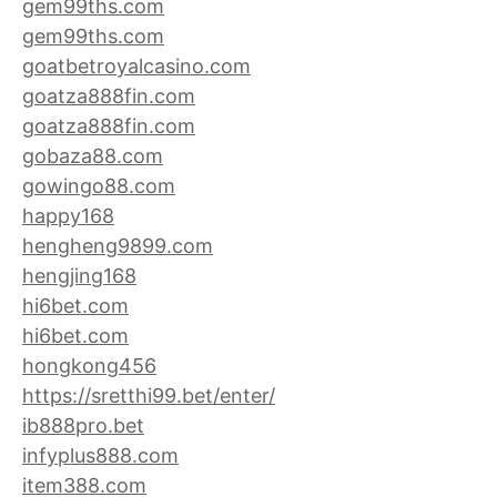
gem99ths.com
gem99ths.com
goatbetroyalcasino.com
goatza888fin.com
goatza888fin.com
gobaza88.com
gowingo88.com
happy168
hengheng9899.com
hengjing168
hi6bet.com
hi6bet.com
hongkong456
https://sretthi99.bet/enter/
ib888pro.bet
infyplus888.com
item388.com