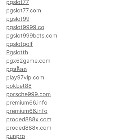
pgslot77
pgslot77.com
pgslot99
pgslot9999.co
pgslot999bets.com
pgslotgolf
Pgslotth
pgx62game.com
pgสล็อต
play97vip.com
pokbet88
porsche999.com
premium66.info
premium66.info
proded888x.com
proded888x.com
punpro