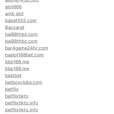
alot666
amb slot
babet555.com
Baccarat
baj88thbz.com
baj88thbz.com
bar4game24hr.com
baslot168bet.com
bbp168.me
bbp168.me
bestbet
betboxclubs.com
betflix
betflixtikto
betflixtikto.info
betflixtikto.info