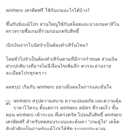
winhero เครดิตฟรี ใช้กับเกมอะไรได้บ้าง?
ขึ้นกับข้อแม้โปร ส่วนใหญ่ใช้กับสล็อตและบางเกมคาสิโน
ตรวจรายชื่อเกมที่ร่วมก่อนกดรับสิทธิ์
เบิกเงินจากโบนัสจำเป็นต้องทำเทิร์นไหม?
โดยทั่วไปจำเป็นต้องทำเทิร์นตามที่มีการกำหนด ส่วนเงิน
ฝากปกติบางทีอาจไม่มีเงื่อนไขเพิ่มอีก ควรจะอ่านราย
ละเอียดโปรทุกคราว
ผลสรุป: เริ่มกับ winhero อย่างมีแผนในการและมั่นใจ
winhero สรุปความสบาย ความปลอดภัย และความคุ้ม
ราคาไว้ครบ ตั้งแต่การ winhero สมัคร ที่รวดเร็ว ขั้น
ตอน winhero เข้าระบบ ที่เคร่งครัด ไปจนถึงสิทธิ์ winhero
เครดิตฟรี สำหรับทดสอบระบบและค้นหา “เกมคู่ใจ” เคล็ด
ลับสำคัญเป็นอ่านข้อแม้โปรให้ชัด ระบุงบประมาณ