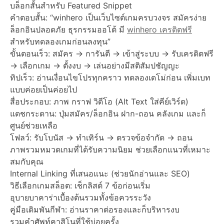
บล็อกสั้นสำหรับ Featured Snippet
คำตอบสั้น: “winhero เป็นเว็บไซต์เกมครบวงจร สมัครง่าย
ล็อกอินปลอดภัย ธุรกรรมออโต้ มี
winhero เครดิตฟรี
สำหรับทดลองเกมก่อนลงทุน”
ขั้นตอนเร็ว: สมัคร → การันตี → เข้าสู่ระบบ → รับเครดิตฟรี
→ เลือกเกม → ตั้งงบ → เล่นอย่างมีสติสัมปชัญญะ
ทิปเร็ว: อ่านเงื่อนไขโปรทุกคราว ทดลองเดโม่ก่อน เพิ่มเบท
แบบค่อยเป็นค่อยไป
สื่อประกอบ: ภาพ กราฟ วิดีโอ (Alt Text ใส่คีย์เวิร์ด)
แดชกระดาน: ปุ่มสมัคร/ล็อกอิน ฝาก-ถอน คลังเกม และก็
ศูนย์ช่วยเหลือ
โฟลว์: รับโบนัส → ทำเทิร์น → ตรวจข้อจำกัด → ถอน
ภาพรวมหมวดเกมที่ได้รับความนิยม ช่วยเลือกแนวที่เหมาะ
สมกับคุณ
Internal Linking ที่เสนอแนะ (ช่วยนักอ่านและ SEO)
วิธีเลือกเกมสล็อต: เช็กลิสต์ 7 ข้อก่อนเริ่ม
อุบายบาคาร่าเบื้องต้นรวมทั้งข้อควรระวัง
คู่มือเดิมพันกีฬา: อ่านราคาต่อรองและก็บริหารงบ
รวมคำศัพท์คาสิโนที่ใช้บ่อยครั้ง