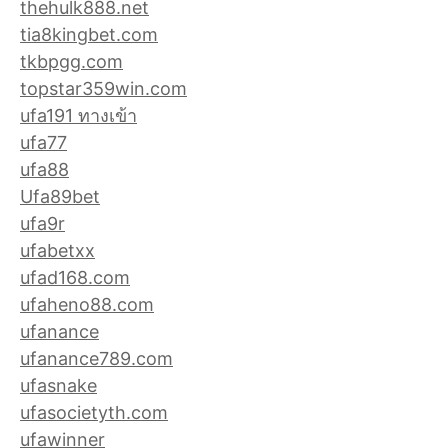
thehulk888.net
tia8kingbet.com
tkbpgg.com
topstar359win.com
ufa191 ทางเข้า
ufa77
ufa88
Ufa89bet
ufa9r
ufabetxx
ufad168.com
ufaheno88.com
ufanance
ufanance789.com
ufasnake
ufasocietyth.com
ufawinner