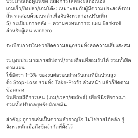
ประมาณต่อคู่แน่ชัด เลี่ยงการไล่หลังผลต่อเนื่อง
เกมเร็ว/ยิงปลา/เกมโต๊ะ: เหมาะสมกับผู้มีความประสงค์รอบ
สั้น ทดสอบด้วยเบทต่ำเพื่อจับจังหวะก่อนปรับเพิ่ม
5) ระเบียบการคลัง = ความคงทนถาวร: แผน Bankroll
สำหรับผู้เล่น winhero
ระเบียบการเงินช่วยยืดความสนุกรวมทั้งลดความเสี่ยงสะสม
ระบุงบประมาณรายสัปดาห์/รายเดือนที่ยอมรับได้ รวมทั้งยึด
ตามแผน
ใช้อัตรา 1–3% ของงบต่อรอบสำหรับเกมที่ปั่นป่วนสูง
ตั้ง Stop-Loss รวมทั้ง Take-Profit ล่วงหน้า แล้วก็ยึดตาม
ข้อตกลง
บันทึกสถิติการเล่น (เกม/เวลา/ผลลัพธ์) เพื่อพินิจพิจารณา
รวมทั้งปรับกลยุทธ์ขมักเขม้น
สำคัญ: ดูการเล่นเป็นความสำราญใจ ไม่ใช่รายได้หลัก รู้
จังหวะพักเมื่อถึงขีดจำกัดที่ตั้งไว้