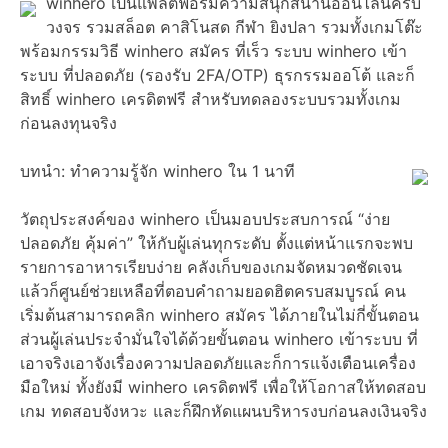
winhero เป็นแพลตฟอร์มความสนุกสนานออนไลน์ครบ
วงจร รวมสล็อต คาสิโนสด กีฬา ยิงปลา รวมทั้งเกมโต๊ะ
พร้อมกรรมวิธี winhero สมัคร ที่เร็ว ระบบ winhero เข้า
ระบบ ที่ปลอดภัย (รองรับ 2FA/OTP) ธุรกรรมออโต้ และก็
สิทธิ์ winhero เครดิตฟรี สำหรับทดลองระบบรวมทั้งเกม
ก่อนลงทุนจริง
บทนำ: ทำความรู้จัก winhero ใน 1 นาที
วัตถุประสงค์ของ winhero เป็นมอบประสบการณ์ “ง่าย
ปลอดภัย คุ้มค่า” ให้กับผู้เล่นทุกระดับ ตั้งแต่หน้าแรกจะพบ
รายการอาหารเรียบง่าย คลังเก็บของเกมจัดหมวดชัดเจน
แล้วก็ศูนย์ช่วยเหลือที่ตอบคำถามยอดฮิตครบสมบูรณ์ คน
เริ่มต้นสามารถคลิก winhero สมัคร ได้ภายในไม่กี่ขั้นตอน
ส่วนผู้เล่นประจำมั่นใจได้ด้วยขั้นตอน winhero เข้าระบบ ที่
เอาจริงเอาจังเรื่องความปลอดภัยและก็การแจ้งเตือนเครื่อง
มือใหม่ ทั้งยังมี winhero เครดิตฟรี เพื่อให้โอกาสให้ทดสอบ
เกม ทดสอบจังหวะ และก็ฝึกหัดแผนบริหารงบก่อนลงเงินจริง