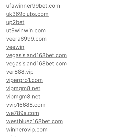
ufawinner99bet.com
uk369clubs.com
up2bet
ut9winwin.com
veera6999.com
veewin
vegasisland168bet.com
vegasisland168bet.com
ver888.vip
viperpro1.com
vipmgm8.net
vipmgm8.net
vvip16688.com
we789s.com
westbluez168bet.com
winherovip.com